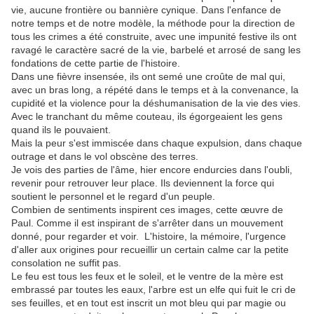
vie, aucune frontière ou bannière cynique. Dans l'enfance de
notre temps et de notre modèle, la méthode pour la direction de
tous les crimes a été construite, avec une impunité festive ils ont
ravagé le caractère sacré de la vie, barbelé et arrosé de sang les
fondations de cette partie de l'histoire.
Dans une fièvre insensée, ils ont semé une croûte de mal qui,
avec un bras long, a répété dans le temps et à la convenance, la
cupidité et la violence pour la déshumanisation de la vie des vies.
Avec le tranchant du même couteau, ils égorgeaient les gens
quand ils le pouvaient.
Mais la peur s'est immiscée dans chaque expulsion, dans chaque
outrage et dans le vol obscène des terres.
Je vois des parties de l'âme, hier encore endurcies dans l'oubli,
revenir pour retrouver leur place. Ils deviennent la force qui
soutient le personnel et le regard d'un peuple.
Combien de sentiments inspirent ces images, cette œuvre de
Paul. Comme il est inspirant de s'arrêter dans un mouvement
donné, pour regarder et voir. L'histoire, la mémoire, l'urgence
d'aller aux origines pour recueillir un certain calme car la petite
consolation ne suffit pas.
Le feu est tous les feux et le soleil, et le ventre de la mère est
embrassé par toutes les eaux, l'arbre est un elfe qui fuit le cri de
ses feuilles, et en tout est inscrit un mot bleu qui par magie ou