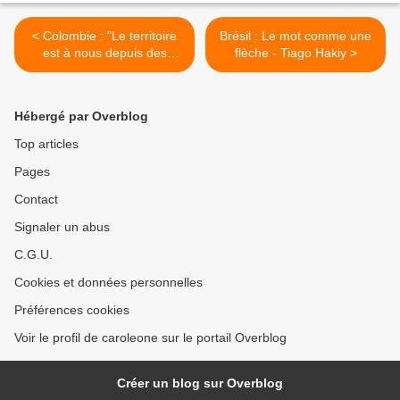
< Colombie : "Le territoire
Brésil : Le mot comme une
est à nous depuis des
flèche - Tiago Hakiy >
milliers d'années et nous le
défendrons pour toujours,
contre les acteurs de la
Hébergé par Overblog
violence et de la mort"
Top articles
Pages
Contact
Signaler un abus
C.G.U.
Cookies et données personnelles
Préférences cookies
Voir le profil de caroleone sur le portail Overblog
Créer un blog sur Overblog