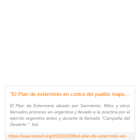
"El Plan de exterminio en contra del pueblo mapuche y los pueblos originarios continúa" | ANRed
El Plan de Exterminio ideado por Sarmiento, Mitre y otros
llamados próceres en argentina y llevado a la practica por el
ejercito argentino antes y durante la llamada "Campaña del
Desierto ", fué...
https://www.anred.org/2022/10/08/el-plan-de-exterminio-en-contra-del-pueblo-mapuche-y-los-pueblos-originarios-continua/