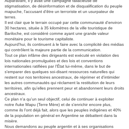
Auparavant, il y avait une campagne fallacieuse de
stigmatisation, de désinformation et de disqualification du peuple
mapuche, l'accusant d'être un terroriste et un usurpateur de
terres.
Il est clair que le terrain occupé par cette communauté d'environ
30 hectares, située à 35 kilomètres de la ville touristique de
Bariloche, est considéré comme ayant une grande valeur
monétaire pour le tourisme capitaliste.
Aujourd'hui, ils continuent à le faire avec la complicité des médias
qui contrôlent la majeure partie de la communication.
Tout ce plan infâme des dirigeants est exécuté en violation des
lois nationales promulguées et des lois et conventions
internationales ratifiées par l'État lui-même, dans le but de
s'emparer des quelques soi-disant ressources naturelles qui
restent sur nos territoires ancestraux, de réprimer et d'intimider
les autres communautés qui réclament la restitution de leurs
territoires, afin qu'elles prennent peur et abandonnent leurs droits
ancestraux.
Ce plan n'a qu'un seul objectif, celui de continuer à exploiter
notre ñuke Mapu (Terre Mère) et de s'enrichir encore plus,
comme ils l'ont déjà fait, alors que les peuples indigènes et 40%
de la population en général en Argentine se débattent dans la
misère.
Nous demandons au peuple argentin et à ses organisations