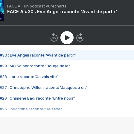
FACE A - un podcast Purecharts
FACE A #30 : Eve Angeli raconte "Avant de partir"
#30 : Eve Angeli raconte "Avant de partir"
#29 : MC Solaar raconte "Bouge de là"
28 : Lorie raconte "Je vais vite"
#27 : Christophe Willem raconte "Jacques a dit"
#26 : Chimène Badi raconte "Entre nous"
#25 : Indochine raconte "3e sexe"
#24 : Zaho raconte "C'est chelou"
#23 : Patrick Bruel raconte "Au café des délices"