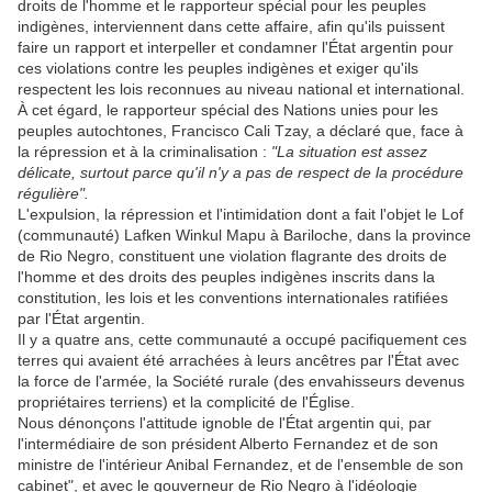
droits de l'homme et le rapporteur spécial pour les peuples
indigènes, interviennent dans cette affaire, afin qu'ils puissent
faire un rapport et interpeller et condamner l'État argentin pour
ces violations contre les peuples indigènes et exiger qu'ils
respectent les lois reconnues au niveau national et international.
À cet égard, le rapporteur spécial des Nations unies pour les
peuples autochtones, Francisco Cali Tzay, a déclaré que, face à
la répression et à la criminalisation :
"La situation est assez
délicate, surtout parce qu'il n'y a pas de respect de la procédure
régulière".
L'expulsion, la répression et l'intimidation dont a fait l'objet le Lof
(communauté) Lafken Winkul Mapu à Bariloche, dans la province
de Rio Negro, constituent une violation flagrante des droits de
l'homme et des droits des peuples indigènes inscrits dans la
constitution, les lois et les conventions internationales ratifiées
par l'État argentin.
Il y a quatre ans, cette communauté a occupé pacifiquement ces
terres qui avaient été arrachées à leurs ancêtres par l'État avec
la force de l'armée, la Société rurale (des envahisseurs devenus
propriétaires terriens) et la complicité de l'Église.
Nous dénonçons l'attitude ignoble de l'État argentin qui, par
l'intermédiaire de son président Alberto Fernandez et de son
ministre de l'intérieur Anibal Fernandez, et de l'ensemble de son
cabinet", et avec le gouverneur de Rio Negro à l'idéologie