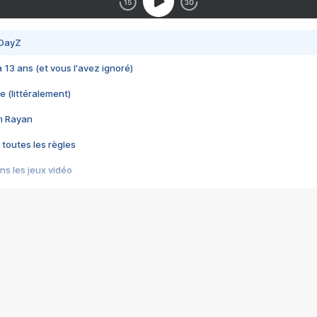
 DayZ
 a 13 ans (et vous l'avez ignoré)
e (littéralement)
im Rayan
 toutes les règles
s les jeux vidéo
us choquant de Rockstar ? - Le scandale BULLY
e plus moche de Steam
du RÊVE tourne au CAUCHEMAR
pendant 8 heures
it… à tort