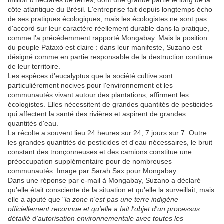
million d'hectares de terres, dont une grande partie le long de la
côte atlantique du Brésil. L'entreprise fait depuis longtemps écho
de ses pratiques écologiques, mais les écologistes ne sont pas
d'accord sur leur caractère réellement durable dans la pratique,
comme l'a précédemment rapporté Mongabay. Mais la position
du peuple Pataxó est claire : dans leur manifeste, Suzano est
désigné comme en partie responsable de la destruction continue
de leur territoire.
Les espèces d'eucalyptus que la société cultive sont
particulièrement nocives pour l'environnement et les
communautés vivant autour des plantations, affirment les
écologistes. Elles nécessitent de grandes quantités de pesticides
qui affectent la santé des rivières et aspirent de grandes
quantités d'eau.
La récolte a souvent lieu 24 heures sur 24, 7 jours sur 7. Outre
les grandes quantités de pesticides et d'eau nécessaires, le bruit
constant des tronçonneuses et des camions constitue une
préoccupation supplémentaire pour de nombreuses
communautés. Image par Sarah Sax pour Mongabay.
Dans une réponse par e-mail à Mongabay, Suzano a déclaré
qu'elle était consciente de la situation et qu'elle la surveillait, mais
elle a ajouté que "
la zone n'est pas une terre indigène
officiellement reconnue et qu'elle a fait l'objet d'un processus
détaillé d'autorisation environnementale avec toutes les