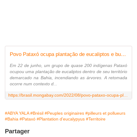
Povo Pataxó ocupa plantação de eucaliptos e busca recuperar suas terras no sul da Bahia
Em 22 de junho, um grupo de quase 200 indígenas Pataxó
ocupou uma plantação de eucaliptos dentro de seu território
demarcado na Bahia, incendiando as árvores. A retomada
ocorre num contexto d...
https://brasil.mongabay.com/2022/08/povo-pataxo-ocupa-plantacao-de-eucaliptos-e-busca-recuperar-suas-terras-no-sul-da-bahia/
#ABYA YALA
#Brésil
#Peuples originaires
#pilleurs et pollueurs
#Bahia
#Pataxó
#Plantation d'eucalypyus
#Territoire
Partager