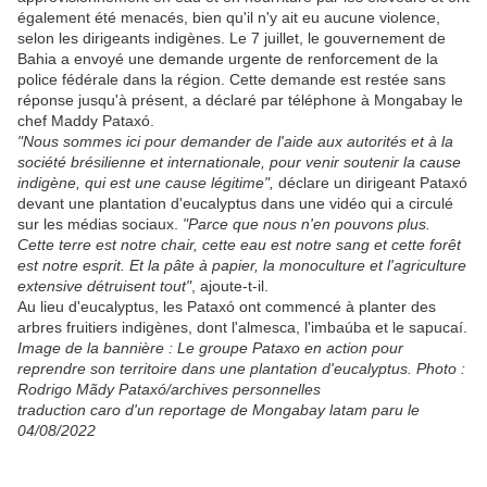
également été menacés, bien qu'il n'y ait eu aucune violence,
selon les dirigeants indigènes. Le 7 juillet, le gouvernement de
Bahia a envoyé une demande urgente de renforcement de la
police fédérale dans la région. Cette demande est restée sans
réponse jusqu'à présent, a déclaré par téléphone à Mongabay le
chef Maddy Pataxó.
"Nous sommes ici pour demander de l'aide aux autorités et à la
société brésilienne et internationale, pour venir soutenir la cause
indigène, qui est une cause légitime",
déclare un dirigeant Pataxó
devant une plantation d'eucalyptus dans une vidéo qui a circulé
sur les médias sociaux.
"Parce que nous n'en pouvons plus.
Cette terre est notre chair, cette eau est notre sang et cette forêt
est notre esprit. Et la pâte à papier, la monoculture et l'agriculture
extensive détruisent tout"
, ajoute-t-il.
Au lieu d'eucalyptus, les Pataxó ont commencé à planter des
arbres fruitiers indigènes, dont l'almesca, l'imbaúba et le sapucaí.
Image de la bannière : Le groupe Pataxo en action pour
reprendre son territoire dans une plantation d'eucalyptus. Photo :
Rodrigo Mãdy Pataxó/archives personnelles
traduction caro d'un reportage de Mongabay latam paru le
04/08/2022