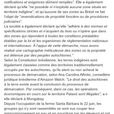
notifications et exigences dûment remplies".
Elle a également
déclaré qu'elle "
ne possède ni n'exploite aucune zone située en
territoire indigène"
, et qu'aucune de ses zones au Brésil ne fait
l'objet de "
revendications de propriété foncière ou de procédures
judiciaires".
La société a également déclaré qu'elle
"adhère à des normes et
spécifications strictes et n'acquiert du bois ou n'opère que dans
des zones qui répondent à toutes les conditions préalables
établies par la loi et les organismes de réglementation nationaux
et internationaux. À l'appui de cette démarche, nous avons
réalisé une cartographie méticuleuse des zones où la propriété
est détenue par des peuples autochtones."
Selon la Constitution brésilienne, les terres indigènes sont
légalement classées comme des territoires traditionnellement
occupés par les autochtones, qu'ils aient ou non achevé le
processus de démarcation, selon Ana Carolina Alfinito, conseillère
juridique brésilienne d'Amazon Watch. "
Le droit des autochtones
à la terre existe avant la conclusion du processus de
démarcation. Par conséquent, dans ce cas, les opérations
économiques en cours sur le territoire Pataxó sont illégales",
a-t-
elle déclaré à Mongabay.
Depuis l'occupation de la ferme Santa Bárbara le 22 juin, les
groupes qui s'y sont rassemblés se sont vus couper leur
approvisionnement en eau et en nourriture par les éleveurs et ont