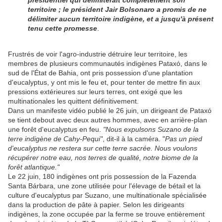
présidentiel qui délimiterait complètement son
territoire ; le président Jair Bolsonaro a promis de ne
délimiter aucun territoire indigène, et a jusqu'à présent
tenu cette promesse
.
Frustrés de voir l'agro-industrie détruire leur territoire, les
membres de plusieurs communautés indigènes Pataxó, dans le
sud de l'État de Bahia, ont pris possession d'une plantation
d'eucalyptus, y ont mis le feu et, pour tenter de mettre fin aux
pressions extérieures sur leurs terres, ont exigé que les
multinationales les quittent définitivement.
Dans un manifeste vidéo publié le 26 juin, un dirigeant de Pataxó
se tient debout avec deux autres hommes, avec en arrière-plan
une forêt d'eucalyptus en feu.
"Nous expulsons Suzano de la
terre indigène de Cahy-Pequi"
, dit-il à la caméra. "
Pas un pied
d'eucalyptus ne restera sur cette terre sacrée. Nous voulons
récupérer notre eau, nos terres de qualité, notre biome de la
forêt atlantique."
Le 22 juin, 180 indigènes ont pris possession de la Fazenda
Santa Bárbara, une zone utilisée pour l'élevage de bétail et la
culture d'eucalyptus par Suzano, une multinationale spécialisée
dans la production de pâte à papier. Selon les dirigeants
indigènes, la zone occupée par la ferme se trouve entièrement