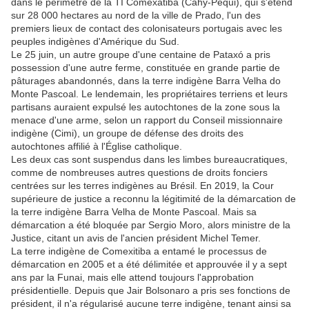
dans le périmètre de la TI Comexatibá (Cahy-Pequi), qui s'étend
sur 28 000 hectares au nord de la ville de Prado, l'un des
premiers lieux de contact des colonisateurs portugais avec les
peuples indigènes d'Amérique du Sud.
Le 25 juin, un autre groupe d'une centaine de Pataxó a pris
possession d'une autre ferme, constituée en grande partie de
pâturages abandonnés, dans la terre indigène Barra Velha do
Monte Pascoal. Le lendemain, les propriétaires terriens et leurs
partisans auraient expulsé les autochtones de la zone sous la
menace d'une arme, selon un rapport du Conseil missionnaire
indigène (Cimi), un groupe de défense des droits des
autochtones affilié à l'Église catholique.
Les deux cas sont suspendus dans les limbes bureaucratiques,
comme de nombreuses autres questions de droits fonciers
centrées sur les terres indigènes au Brésil. En 2019, la Cour
supérieure de justice a reconnu la légitimité de la démarcation de
la terre indigène Barra Velha de Monte Pascoal. Mais sa
démarcation a été bloquée par Sergio Moro, alors ministre de la
Justice, citant un avis de l'ancien président Michel Temer.
La terre indigène de Comexitiba a entamé le processus de
démarcation en 2005 et a été délimitée et approuvée il y a sept
ans par la Funai, mais elle attend toujours l'approbation
présidentielle. Depuis que Jair Bolsonaro a pris ses fonctions de
président, il n'a régularisé aucune terre indigène, tenant ainsi sa