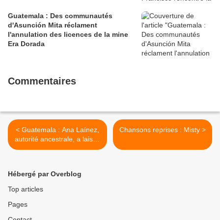
Guatemala : Des communautés
d'Asunción Mita réclament
l'annulation des licences de la mine
Era Dorada
Commentaires
< Guatemala : Ana Laínez,
Chansons reprises : Misty >
autorité ancestrale, a laissé
un précieux héritage à la
population Ixil
Hébergé par Overblog
Top articles
Pages
Contact