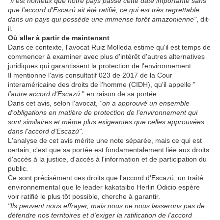
"Il est honteux que notre pays passe cette date importante sans
que l'accord d'Escazú ait été ratifié, ce qui est très regrettable
dans un pays qui possède une immense forêt amazonienne"
, dit-
il.
Où aller à partir de maintenant
Dans ce contexte, l'avocat Ruiz Molleda estime qu'il est temps de
commencer à examiner avec plus d'intérêt d'autres alternatives
juridiques qui garantissent la protection de l'environnement.
Il mentionne l'avis consultatif 023 de 2017 de la Cour
interaméricaine des droits de l'homme (CIDH), qu'il appelle "
l'autre accord d'Escazú
" en raison de sa portée.
Dans cet avis, selon l'avocat,
"on a approuvé un ensemble
d'obligations en matière de protection de l'environnement qui
sont similaires et même plus exigeantes que celles approuvées
dans l'accord d'Escazú".
L'analyse de cet avis mérite une note séparée, mais ce qui est
certain, c'est que sa portée est fondamentalement liée aux droits
d'accès à la justice, d'accès à l'information et de participation du
public.
Ce sont précisément ces droits que l'accord d'Escazú, un traité
environnemental que le leader kakataibo Herlin Odicio espère
voir ratifié le plus tôt possible, cherche à garantir.
"Ils peuvent nous effrayer, mais nous ne nous lasserons pas de
défendre nos territoires et d'exiger la ratification de l'accord