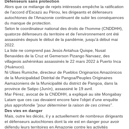
Défenseurs sans protection
Alors que ce mélange de rejets intéressés empêche la ratification
de l'accord d'Escazú au Pérou, les dirigeants et défenseurs
autochtones de l'Amazonie continuent de subir les conséquences
du manque de protection.
Selon le coordinateur national des droits de l'homme (CNDDHH),
quatorze défenseurs du territoire et de l'environnement ont été
assassinés depuis le début de la pandémie, jusqu'à début mai
2022.
La liste ne comprend pas Jesús Antahua Quispe, Nusat
Benavides de la Cruz et Gemerson Pizango Narvaez, des
villageois ashéninkas assassinés le 22 mars 2022 à Puerto Inca
(Huánuco).
Ni Ulises Rumiche, directeur de Pueblos Originarios Amazónicos
de la Municipalidad Distrital de Pangoa/Peuples Originaires
Aamazoniens de la Municipalité du district de Pangoa, dans la
province de Satipo (Junín), assassiné le 19 avril.
Mar Pérez, avocat de la CNDDHH, a expliqué au site Mongabay
Latam que ces cas devaient encore faire l'objet d'une enquête
plus approfondie
"pour déterminer la raison de ces crimes".
Des vies en danger
Mais, outre les décès, il y a actuellement de nombreux dirigeants
et défenseurs autochtones dont la vie est en danger pour avoir
défendu leurs territoires en Amazonie contre les activités