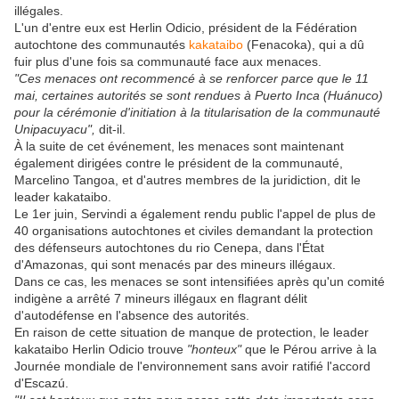
illégales.
L'un d'entre eux est Herlin Odicio, président de la Fédération
autochtone des communautés
kakataibo
(Fenacoka), qui a dû
fuir plus d'une fois sa communauté face aux menaces.
"Ces menaces ont recommencé à se renforcer parce que le 11
mai, certaines autorités se sont rendues à Puerto Inca (Huánuco)
pour la cérémonie d'initiation à la titularisation de la communauté
Unipacuyacu",
dit-il.
À la suite de cet événement, les menaces sont maintenant
également dirigées contre le président de la communauté,
Marcelino Tangoa, et d'autres membres de la juridiction, dit le
leader kakataibo.
Le 1er juin, Servindi a également rendu public l'appel de plus de
40 organisations autochtones et civiles demandant la protection
des défenseurs autochtones du rio Cenepa, dans l'État
d'Amazonas, qui sont menacés par des mineurs illégaux.
Dans ce cas, les menaces se sont intensifiées après qu'un comité
indigène a arrêté 7 mineurs illégaux en flagrant délit
d'autodéfense en l'absence des autorités.
En raison de cette situation de manque de protection, le leader
kakataibo Herlin Odicio trouve
"honteux"
que le Pérou arrive à la
Journée mondiale de l'environnement sans avoir ratifié l'accord
d'Escazú.