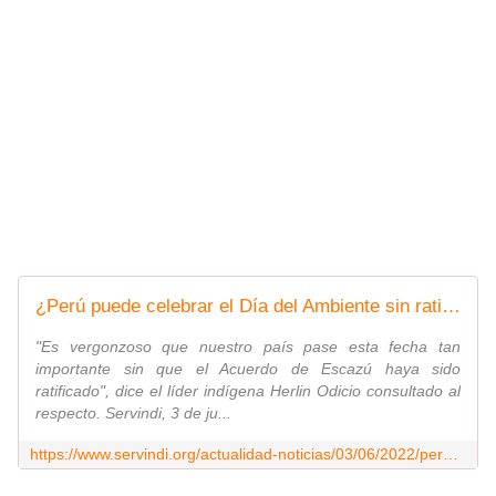
¿Perú puede celebrar el Día del Ambiente sin ratificar Escazú?
"Es vergonzoso que nuestro país pase esta fecha tan
importante sin que el Acuerdo de Escazú haya sido
ratificado", dice el líder indígena Herlin Odicio consultado al
respecto. Servindi, 3 de ju...
https://www.servindi.org/actualidad-noticias/03/06/2022/peru-puede-celebrar-el-dia-del-ambiente-sin-ratificar-escazu