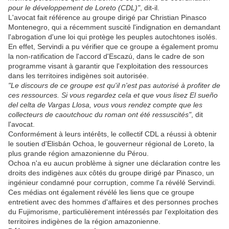
pour le développement de Loreto (CDL)"
, dit-il.
L'avocat fait référence au groupe dirigé par Christian Pinasco
Montenegro, qui a récemment suscité l'indignation en demandant
l'abrogation d'une loi qui protège les peuples autochtones isolés.
En effet, Servindi a pu vérifier que ce groupe a également promu
la non-ratification de l'accord d'Escazú, dans le cadre de son
programme visant à garantir que l'exploitation des ressources
dans les territoires indigènes soit autorisée.
"Le discours de ce groupe est qu'il n'est pas autorisé à profiter de
ces ressources. Si vous regardez cela et que vous lisez El sueño
del celta de Vargas Llosa, vous vous rendez compte que les
collecteurs de caoutchouc du roman ont été ressuscités"
, dit
l'avocat.
Conformément à leurs intérêts, le collectif CDL a réussi à obtenir
le soutien d'Elisbán Ochoa, le gouverneur régional de Loreto, la
plus grande région amazonienne du Pérou.
Ochoa n'a eu aucun problème à signer une déclaration contre les
droits des indigènes aux côtés du groupe dirigé par Pinasco, un
ingénieur condamné pour corruption, comme l'a révélé Servindi.
Ces médias ont également révélé les liens que ce groupe
entretient avec des hommes d'affaires et des personnes proches
du Fujimorisme, particulièrement intéressés par l'exploitation des
territoires indigènes de la région amazonienne.