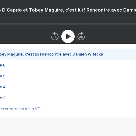
 DiCaprio et Tobey Maguire, c'est lui ! Rencontre avec Dam
bey Maguire, c'est lui ! Rencontre avec Damien Witecka
e 6
e 5
e 4
e 3
s créatrices de la VF !
e 2
e 1