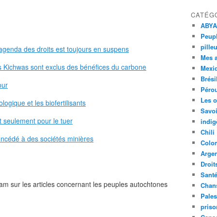
CATÉG
ABYA
Peupl
pille
agenda des droits est toujours en suspens
Mes 
Les Kichwas sont exclus des bénéfices du carbone
Mexi
Brési
our
Péro
Les o
ologique et les biofertilisants
Savoi
t seulement pour le tuer
indig
Chili
concédé à des sociétés minières
Colo
Argen
Droit
Sant
m sur les articles concernant les peuples autochtones
Chan
Pales
priso