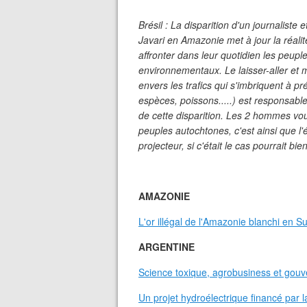
Brésil : La disparition d'un journaliste 
Javari en Amazonie met à jour la réalité
affronter dans leur quotidien les peupl
environnementaux. Le laisser-aller e
envers les trafics qui s'imbriquent à p
espèces, poissons.....) est responsable 
de cette disparition. Les 2 hommes voul
peuples autochtones, c'est ainsi que l'é
projecteur, si c'était le cas pourrait bi
AMAZONIE
L'or illégal de l'Amazonie blanchi en S
ARGENTINE
Science toxique, agrobusiness et gouve
Un projet hydroélectrique financé par la