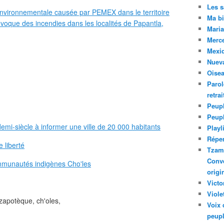
Les 
environnementale causée par PEMEX dans le territoire
Ma bi
ovoque des incendies dans les localités de Papantla,
Maria
Merc
Mexiq
Nuev
Oise
Parol
retra
Peupl
Peup
emi-siècle à informer une ville de 20 000 habitants
Playl
Réper
 liberté
Tzam.
Conve
ommunautés indigènes Cho'les
origi
Victo
Viole
 zapotèque, ch'oles,
Voix 
peupl