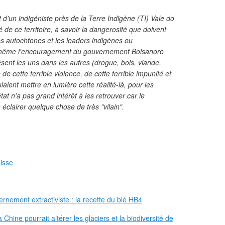
et d'un indigéniste près de la Terre Indigène (TI) Vale do
 de ce territoire, à savoir la dangerosité que doivent
es autochtones et les leaders indigènes ou
t même l'encouragement du gouvernement Bolsanoro
résent les uns dans les autres (drogue, bois, viande,
de cette terrible violence, de cette terrible impunité et
aient mettre en lumière cette réalité-là, pour les
tat n'a pas grand intérêt à les retrouver car le
en éclairer quelque chose de très "vilain".
uisse
rnement extractiviste : la recette du blé HB4
 Chine pourrait altérer les glaciers et la biodiversité de