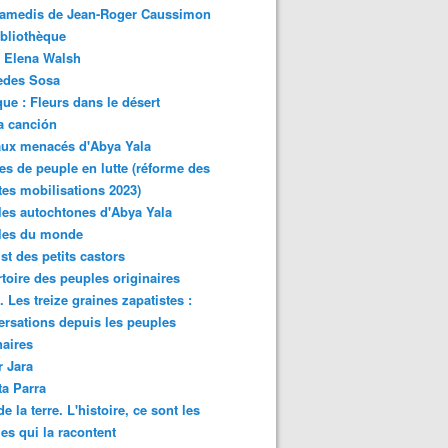
samedis de Jean-Roger Caussimon
bliothèque
 Elena Walsh
edes Sosa
ue : Fleurs dans le désert
a canción
aux menacés d'Abya Yala
es de peuple en lutte (réforme des
ites mobilisations 2023)
es autochtones d'Abya Yala
les du monde
ist des petits castors
toire des peuples originaires
 Les treize graines zapatistes :
rsations depuis les peuples
naires
r Jara
ta Parra
de la terre. L'histoire, ce sont les
es qui la racontent