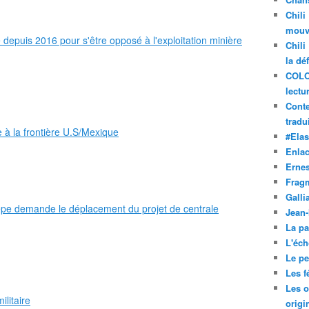
Chili
mouve
 depuis 2016 pour s'être opposé à l'exploitation minière
Chili
la dé
COLO
lectu
Conte
tradui
 à la frontière U.S/Mexique
#Ela
Enla
Ernes
Frag
Galli
epe demande le déplacement du projet de centrale
Jean
La pa
L'éch
Le pet
Les f
Les o
ilitaire
origi