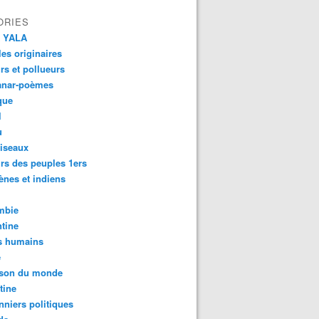
ORIES
 YALA
es originaires
urs et pollueurs
anar-poèmes
que
l
u
iseaux
rs des peuples 1ers
ènes et indiens
mbie
tine
s humains
é
son du monde
tine
nniers politiques