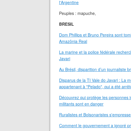
l'Argentine
Peuples : mapuche,
BRESIL
Dom Phillips et Bruno Pereira sont t
Amazônia Real
La marine et la police fédérale recherc
Javari
Au Brésil, disparition d’un journaliste
Disparus de la TI Vale do Javari : La 
appartenant à "Pelado", qui a été arrêt
Découvrez qui protège les personnes i
militants sont en danger
Ruralistes et Bolsonaristes s'empresse
Comment le gouvernement a ignoré prè