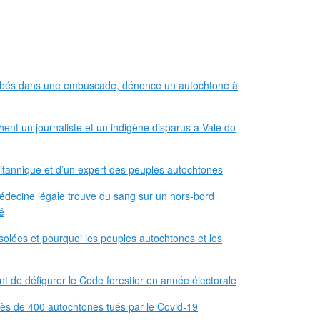
ombés dans une embuscade, dénonce un autochtone à
hent un journaliste et un indigène disparus à Vale do
 britannique et d’un expert des peuples autochtones
médecine légale trouve du sang sur un hors-bord
é
solées et pourquoi les peuples autochtones et les
nt de défigurer le Code forestier en année électorale
s de 400 autochtones tués par le Covid-19