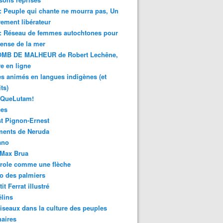
 : Peuple qui chante ne mourra pas, Un
ment libérateur
 : Réseau de femmes autochtones pour
fense de la mer
MB DE MALHEUR de Robert Lechêne,
re en ligne
s animés en langues indigènes (et
ts)
sQueLutam!
ces
t Pignon-Ernest
ments de Neruda
ano
-Max Brua
role comme une flèche
o des palmiers
it Ferrat illustré
élins
iseaux dans la culture des peuples
naires