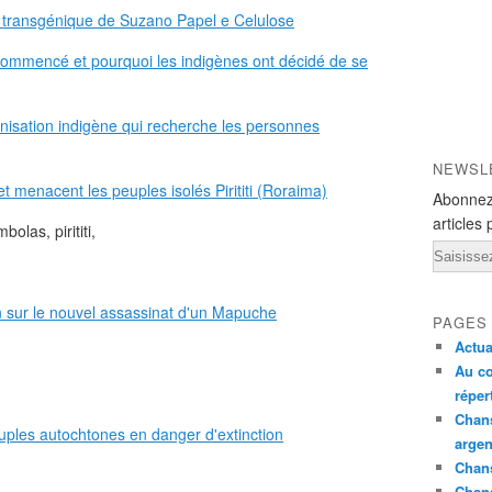
s transgénique de Suzano Papel e Celulose
 commencé et pourquoi les indigènes ont décidé de se
nisation indigène qui recherche les personnes
NEWSL
et menacent les peuples isolés Pirititi (Roraima)
Abonnez
articles 
bolas, pirititi,
Email
sur le nouvel assassinat d'un Mapuche
PAGES
Actua
Au co
réper
Chans
euples autochtones en danger d'extinction
argen
Chans
Chan