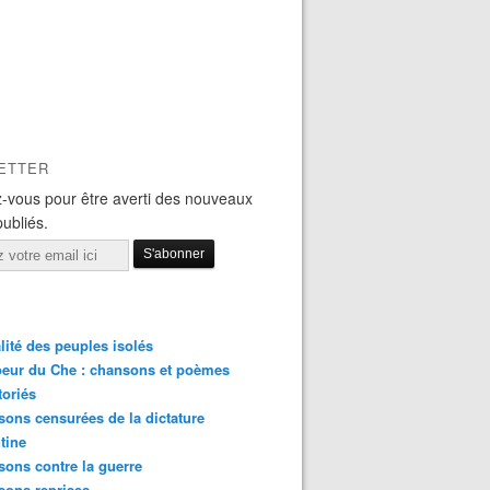
ETTER
-vous pour être averti des nouveaux
publiés.
lité des peuples isolés
eur du Che : chansons et poèmes
toriés
ons censurées de la dictature
tine
ons contre la guerre
sons reprises