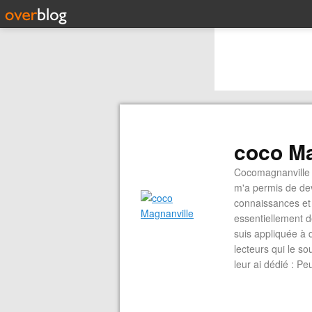
coco Ma
Cocomagnanville 
m'a permis de dev
connaissances et 
essentiellement d
suis appliquée à 
lecteurs qui le s
leur ai dédié : P