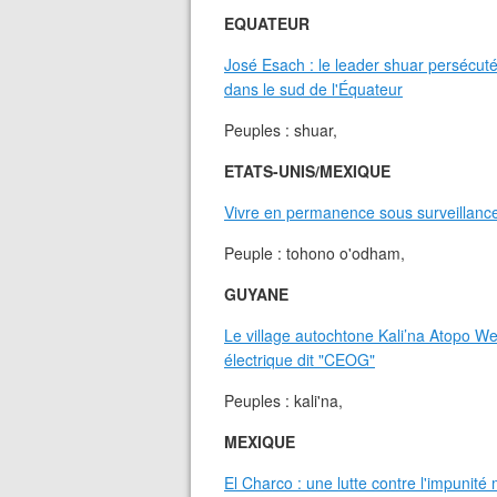
EQUATEUR
José Esach : le leader shuar persécuté
dans le sud de l'Équateur
Peuples : shuar,
ETATS-UNIS/MEXIQUE
Vivre en permanence sous surveillance
Peuple : tohono o'odham,
GUYANE
Le village autochtone Kali’na Atopo W
électrique dit "CEOG"
Peuples : kali'na,
MEXIQUE
El Charco : une lutte contre l'impunité m