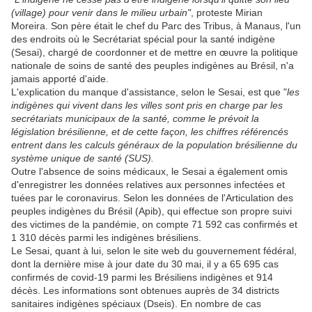
(village) pour venir dans le milieu urbain"
, proteste Mirian
Moreira. Son père était le chef du Parc des Tribus, à Manaus, l'un
des endroits où le Secrétariat spécial pour la santé indigène
(Sesai), chargé de coordonner et de mettre en œuvre la politique
nationale de soins de santé des peuples indigènes au Brésil, n'a
jamais apporté d'aide.
L'explication du manque d'assistance, selon le Sesai, est que "
les
indigènes qui vivent dans les villes sont pris en charge par les
secrétariats municipaux de la santé, comme le prévoit la
législation brésilienne, et de cette façon, les chiffres référencés
entrent dans les calculs généraux de la population brésilienne du
système unique de santé (SUS).
Outre l'absence de soins médicaux, le Sesai a également omis
d'enregistrer les données relatives aux personnes infectées et
tuées par le coronavirus. Selon les données de l'Articulation des
peuples indigènes du Brésil (Apib), qui effectue son propre suivi
des victimes de la pandémie, on compte 71 592 cas confirmés et
1 310 décès parmi les indigènes brésiliens.
Le Sesai, quant à lui, selon le site web du gouvernement fédéral,
dont la dernière mise à jour date du 30 mai, il y a 65 695 cas
confirmés de covid-19 parmi les Brésiliens indigènes et 914
décès. Les informations sont obtenues auprès de 34 districts
sanitaires indigènes spéciaux (Dseis). En nombre de cas