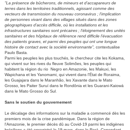
"La présence de bûcherons, de mineurs et d'accapareurs de
terres dans les territoires traditionnels, agissant comme des
vecteurs de transmission du nouveau coronavirus ; l'implication
de personnes vivant dans des villages situés dans des zones
géographiques d'accès difficile, où les installations et les
infrastructures sanitaires sont précaires ; l'éloignement des unités
sanitaires et des hôpitaux de référence rend difficile l'évacuation
des patients graves, et parmi des peuples qui ont une longue
histoire de contact avec la société environnante",
contextualise
Paulo Basta.
Parmi les peuples les plus touchés, le chercheur cite les Kokama,
qui vivent sur les rives du fleuve Solimões, les peuples qui
habitent la région du rio Negro en Amazonie, les Makuxi, les
Wapichana et les Yanomami, qui vivent dans l'État de Roraima,
les Guajajara dans le Maranhão, les Xavante dans le Mato
Grosso, les Paiter Suruí dans le Rondônia et les Guarani-Kaiowá
dans le Mato Grosso do Sul.
Sans le soutien du gouvernement
Le décalage des informations sur la maladie a commencé dès les
premiers mois de la crise pandémique. Dans la région de
l'Amazonie, le premier décès dû au Covid-19 parmi les indigènes
brésiliens a été enregistré le 19 mars, dans le Pará. Cependant,