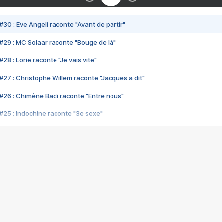
#30 : Eve Angeli raconte "Avant de partir"
#29 : MC Solaar raconte "Bouge de là"
28 : Lorie raconte "Je vais vite"
#27 : Christophe Willem raconte "Jacques a dit"
#26 : Chimène Badi raconte "Entre nous"
#25 : Indochine raconte "3e sexe"
#24 : Zaho raconte "C'est chelou"
#23 : Patrick Bruel raconte "Au café des délices"
#22 : Kyo raconte "Le chemin"
#21 : Nolwenn Leroy raconte "Cassé"
#20 : Patrick Hernandez raconte "Born to be alive"
#19 : Lorie raconte "Près de moi"