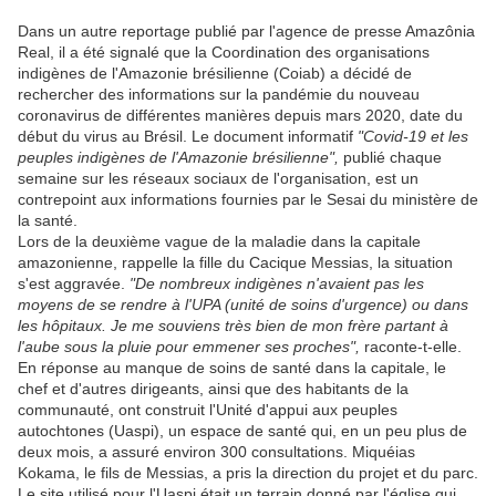
Dans un autre reportage publié par l'agence de presse Amazônia
Real, il a été signalé que la Coordination des organisations
indigènes de l'Amazonie brésilienne (Coiab) a décidé de
rechercher des informations sur la pandémie du nouveau
coronavirus de différentes manières depuis mars 2020, date du
début du virus au Brésil. Le document informatif
"Covid-19 et les
peuples indigènes de l'Amazonie brésilienne",
publié chaque
semaine sur les réseaux sociaux de l'organisation, est un
contrepoint aux informations fournies par le Sesai du ministère de
la santé.
Lors de la deuxième vague de la maladie dans la capitale
amazonienne, rappelle la fille du Cacique Messias, la situation
s'est aggravée.
"De nombreux indigènes n'avaient pas les
moyens de se rendre à l'UPA (unité de soins d'urgence) ou dans
les hôpitaux. Je me souviens très bien de mon frère partant à
l'aube sous la pluie pour emmener ses proches",
raconte-t-elle.
En réponse au manque de soins de santé dans la capitale, le
chef et d'autres dirigeants, ainsi que des habitants de la
communauté, ont construit l'Unité d'appui aux peuples
autochtones (Uaspi), un espace de santé qui, en un peu plus de
deux mois, a assuré environ 300 consultations. Miquéias
Kokama, le fils de Messias, a pris la direction du projet et du parc.
Le site utilisé pour l'Uaspi était un terrain donné par l'église qui