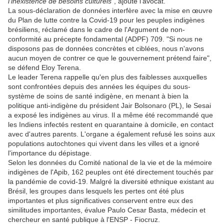
l'inexistence de besoins culturels"
, ajoute l'avocat.
La sous-déclaration de données interfère avec la mise en œuvre
du Plan de lutte contre la Covid-19 pour les peuples indigènes
brésiliens, réclamé dans le cadre de l'Argument de non-
conformité au précepte fondamental (ADPF) 709. "Si nous ne
disposons pas de données concrètes et ciblées, nous n'avons
aucun moyen de contrer ce que le gouvernement prétend faire",
se défend Eloy Terena.
Le leader Terena rappelle qu'en plus des faiblesses auxquelles
sont confrontées depuis des années les équipes du sous-
système de soins de santé indigène, en menant à bien la
politique anti-indigène du président Jair Bolsonaro (PL), le Sesai
a exposé les indigènes au virus. Il a même été recommandé que
les Indiens infectés restent en quarantaine à domicile, en contact
avec d'autres parents. L'organe a également refusé les soins aux
populations autochtones qui vivent dans les villes et a ignoré
l'importance du dépistage.
Selon les données du Comité national de la vie et de la mémoire
indigènes de l'Apib, 162 peuples ont été directement touchés par
la pandémie de covid-19. Malgré la diversité ethnique existant au
Brésil, les groupes dans lesquels les pertes ont été plus
importantes et plus significatives conservent entre eux des
similitudes importantes, évalue Paulo Cesar Basta, médecin et
chercheur en santé publique à l'ENSP - Fiocruz.