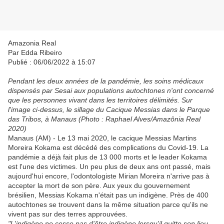
Amazonia Real
Par Edda Ribeiro
Publié : 06/06/2022 à 15:07
Pendant les deux années de la pandémie, les soins médicaux
dispensés par Sesai aux populations autochtones n'ont concerné
que les personnes vivant dans les territoires délimités. Sur
l'image ci-dessus, le sillage du Cacique Messias dans le Parque
das Tribos, à Manaus (Photo : Raphael Alves/Amazônia Real
2020)
Manaus (AM) - Le 13 mai 2020, le cacique Messias Martins
Moreira Kokama est décédé des complications du Covid-19. La
pandémie a déjà fait plus de 13 000 morts et le leader Kokama
est l'une des victimes. Un peu plus de deux ans ont passé, mais
aujourd'hui encore, l'odontologiste Mirian Moreira n'arrive pas à
accepter la mort de son père. Aux yeux du gouvernement
brésilien, Messias Kokama n'était pas un indigène. Près de 400
autochtones se trouvent dans la même situation parce qu'ils ne
vivent pas sur des terres approuvées.
"L'indigène ne cesse pas d'être indigène lorsqu'il quitte son lieu