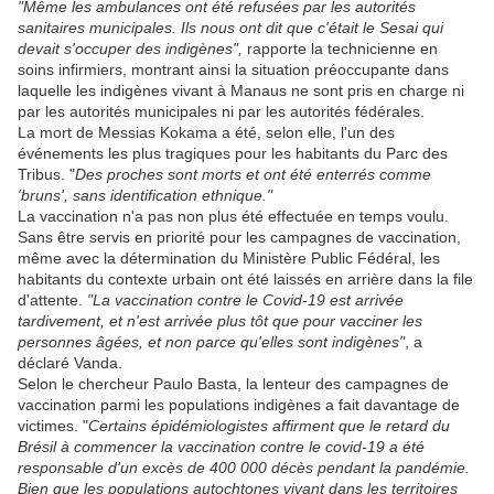
"Même les ambulances ont été refusées par les autorités
sanitaires municipales. Ils nous ont dit que c'était le Sesai qui
devait s'occuper des indigènes",
rapporte la technicienne en
soins infirmiers, montrant ainsi la situation préoccupante dans
laquelle les indigènes vivant à Manaus ne sont pris en charge ni
par les autorités municipales ni par les autorités fédérales.
La mort de Messias Kokama a été, selon elle, l'un des
événements les plus tragiques pour les habitants du Parc des
Tribus. "
Des proches sont morts et ont été enterrés comme
'bruns', sans identification ethnique."
La vaccination n'a pas non plus été effectuée en temps voulu.
Sans être servis en priorité pour les campagnes de vaccination,
même avec la détermination du Ministère Public Fédéral, les
habitants du contexte urbain ont été laissés en arrière dans la file
d'attente.
"La vaccination contre le Covid-19 est arrivée
tardivement, et n'est arrivée plus tôt que pour vacciner les
personnes âgées, et non parce qu'elles sont indigènes"
, a
déclaré Vanda.
Selon le chercheur Paulo Basta, la lenteur des campagnes de
vaccination parmi les populations indigènes a fait davantage de
victimes. "
Certains épidémiologistes affirment que le retard du
Brésil à commencer la vaccination contre le covid-19 a été
responsable d'un excès de 400 000 décès pendant la pandémie.
Bien que les populations autochtones vivant dans les territoires