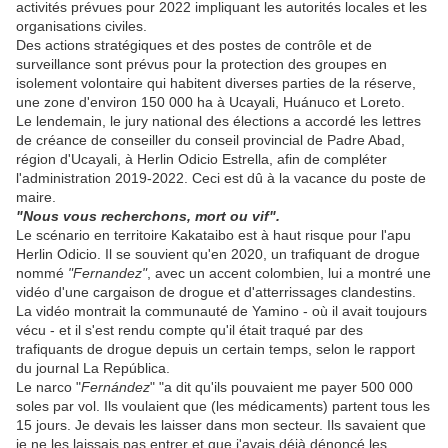
activités prévues pour 2022 impliquant les autorités locales et les
organisations civiles.
Des actions stratégiques et des postes de contrôle et de
surveillance sont prévus pour la protection des groupes en
isolement volontaire qui habitent diverses parties de la réserve,
une zone d'environ 150 000 ha à Ucayali, Huánuco et Loreto.
Le lendemain, le jury national des élections a accordé les lettres
de créance de conseiller du conseil provincial de Padre Abad,
région d'Ucayali, à Herlin Odicio Estrella, afin de compléter
l'administration 2019-2022. Ceci est dû à la vacance du poste de
maire.
"Nous vous recherchons, mort ou vif".
Le scénario en territoire Kakataibo est à haut risque pour l'apu
Herlin Odicio. Il se souvient qu'en 2020, un trafiquant de drogue
nommé
"Fernandez"
, avec un accent colombien, lui a montré une
vidéo d'une cargaison de drogue et d'atterrissages clandestins.
La vidéo montrait la communauté de Yamino - où il avait toujours
vécu - et il s'est rendu compte qu'il était traqué par des
trafiquants de drogue depuis un certain temps, selon le rapport
du journal La República.
Le narco "
Fernández
" "a dit qu'ils pouvaient me payer 500 000
soles par vol. Ils voulaient que (les médicaments) partent tous les
15 jours. Je devais les laisser dans mon secteur. Ils savaient que
je ne les laissais pas entrer et que j'avais déjà dénoncé les