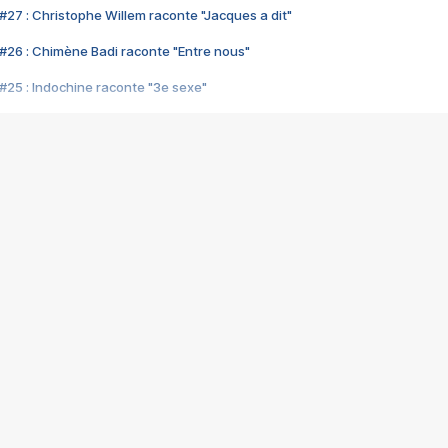
#27 : Christophe Willem raconte "Jacques a dit"
#26 : Chimène Badi raconte "Entre nous"
#25 : Indochine raconte "3e sexe"
#24 : Zaho raconte "C'est chelou"
#23 : Patrick Bruel raconte "Au café des délices"
#22 : Kyo raconte "Le chemin"
#21 : Nolwenn Leroy raconte "Cassé"
#20 : Patrick Hernandez raconte "Born to be alive"
#19 : Lorie raconte "Près de moi"
#18 : Michael Jones raconte "A nos actes manqués" (avec Jean-Jacque
#17 : Khaled raconte "Aïcha"
#16 : Corneille raconte "Parce qu'on vient de loin"
#15 : Indochine raconte "L'aventurier"