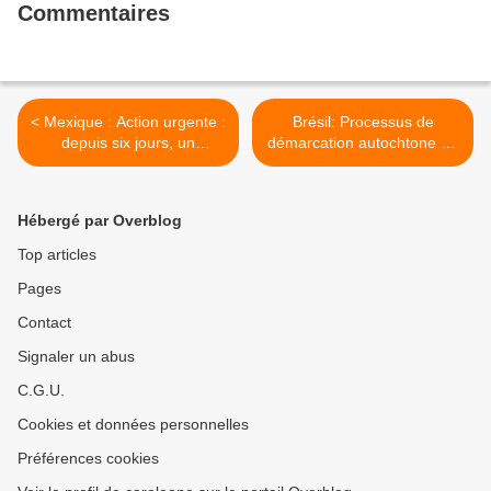
Commentaires
< Mexique : Action urgente :
Brésil: Processus de
depuis six jours, un
démarcation autochtone au
commando armé attaque la
Maranhão >
communauté d'El
Rebollero, Cuatro Venados,
Hébergé par Overblog
Oaxaca
Top articles
Pages
Contact
Signaler un abus
C.G.U.
Cookies et données personnelles
Préférences cookies