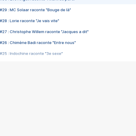
#29 : MC Solaar raconte "Bouge de là"
28 : Lorie raconte "Je vais vite"
#27 : Christophe Willem raconte "Jacques a dit"
#26 : Chimène Badi raconte "Entre nous"
#25 : Indochine raconte "3e sexe"
#24 : Zaho raconte "C'est chelou"
#23 : Patrick Bruel raconte "Au café des délices"
#22 : Kyo raconte "Le chemin"
#21 : Nolwenn Leroy raconte "Cassé"
#20 : Patrick Hernandez raconte "Born to be alive"
#19 : Lorie raconte "Près de moi"
#18 : Michael Jones raconte "A nos actes manqués" (avec Jean-Jacque