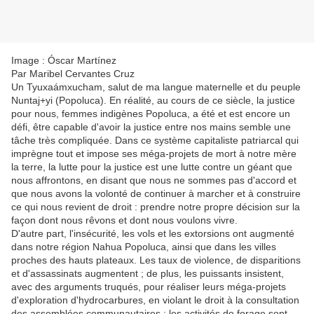
Image : Óscar Martínez
Par Maribel Cervantes Cruz
Un Tyuxaámxucham, salut de ma langue maternelle et du peuple
Nuntaj+yi (Popoluca). En réalité, au cours de ce siècle, la justice
pour nous, femmes indigènes Popoluca, a été et est encore un
défi, être capable d'avoir la justice entre nos mains semble une
tâche très compliquée. Dans ce système capitaliste patriarcal qui
imprègne tout et impose ses méga-projets de mort à notre mère
la terre, la lutte pour la justice est une lutte contre un géant que
nous affrontons, en disant que nous ne sommes pas d'accord et
que nous avons la volonté de continuer à marcher et à construire
ce qui nous revient de droit : prendre notre propre décision sur la
façon dont nous rêvons et dont nous voulons vivre.
D'autre part, l'insécurité, les vols et les extorsions ont augmenté
dans notre région Nahua Popoluca, ainsi que dans les villes
proches des hauts plateaux. Les taux de violence, de disparitions
et d'assassinats augmentent ; de plus, les puissants insistent,
avec des arguments truqués, pour réaliser leurs méga-projets
d'exploration d'hydrocarbures, en violant le droit à la consultation
des assemblées communautaires ; les activités de forage sont