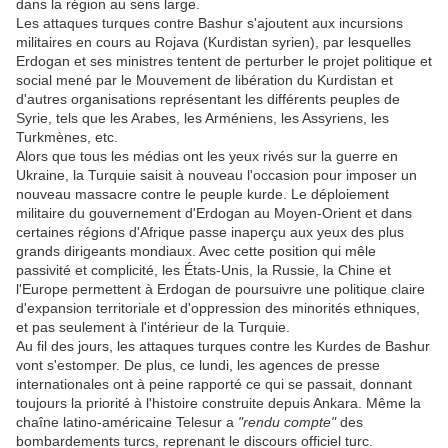
dans la région au sens large.
Les attaques turques contre Bashur s'ajoutent aux incursions
militaires en cours au Rojava (Kurdistan syrien), par lesquelles
Erdogan et ses ministres tentent de perturber le projet politique et
social mené par le Mouvement de libération du Kurdistan et
d'autres organisations représentant les différents peuples de
Syrie, tels que les Arabes, les Arméniens, les Assyriens, les
Turkmènes, etc.
Alors que tous les médias ont les yeux rivés sur la guerre en
Ukraine, la Turquie saisit à nouveau l'occasion pour imposer un
nouveau massacre contre le peuple kurde. Le déploiement
militaire du gouvernement d'Erdogan au Moyen-Orient et dans
certaines régions d'Afrique passe inaperçu aux yeux des plus
grands dirigeants mondiaux. Avec cette position qui mêle
passivité et complicité, les États-Unis, la Russie, la Chine et
l'Europe permettent à Erdogan de poursuivre une politique claire
d'expansion territoriale et d'oppression des minorités ethniques,
et pas seulement à l'intérieur de la Turquie.
Au fil des jours, les attaques turques contre les Kurdes de Bashur
vont s'estomper. De plus, ce lundi, les agences de presse
internationales ont à peine rapporté ce qui se passait, donnant
toujours la priorité à l'histoire construite depuis Ankara. Même la
chaîne latino-américaine Telesur a
"rendu compte"
des
bombardements turcs, reprenant le discours officiel turc.