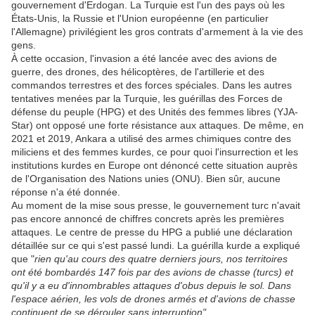
gouvernement d'Erdogan. La Turquie est l'un des pays où les
États-Unis, la Russie et l'Union européenne (en particulier
l'Allemagne) privilégient les gros contrats d'armement à la vie des
gens.
À cette occasion, l'invasion a été lancée avec des avions de
guerre, des drones, des hélicoptères, de l'artillerie et des
commandos terrestres et des forces spéciales. Dans les autres
tentatives menées par la Turquie, les guérillas des Forces de
défense du peuple (HPG) et des Unités des femmes libres (YJA-
Star) ont opposé une forte résistance aux attaques. De même, en
2021 et 2019, Ankara a utilisé des armes chimiques contre des
miliciens et des femmes kurdes, ce pour quoi l'insurrection et les
institutions kurdes en Europe ont dénoncé cette situation auprès
de l'Organisation des Nations unies (ONU). Bien sûr, aucune
réponse n'a été donnée.
Au moment de la mise sous presse, le gouvernement turc n'avait
pas encore annoncé de chiffres concrets après les premières
attaques. Le centre de presse du HPG a publié une déclaration
détaillée sur ce qui s'est passé lundi. La guérilla kurde a expliqué
que "
rien qu'au cours des quatre derniers jours, nos territoires
ont été bombardés 147 fois par des avions de chasse (turcs) et
qu'il y a eu d'innombrables attaques d'obus depuis le sol. Dans
l'espace aérien, les vols de drones armés et d'avions de chasse
continuent de se dérouler sans interruption".