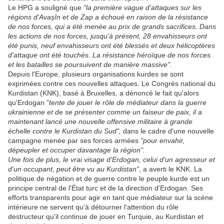
Le HPG a souligné que
"la première vague d'attaques sur les
régions d'Avaşîn et de Zap a échoué en raison de la résistance
de nos forces, qui a été menée au prix de grands sacrifices. Dans
les actions de nos forces, jusqu'à présent, 28 envahisseurs ont
été punis, neuf envahisseurs ont été blessés et deux hélicoptères
d'attaque ont été touchés. La résistance héroïque de nos forces
et les batailles se poursuivent de manière massive".
Depuis l'Europe, plusieurs organisations kurdes se sont
exprimées contre ces nouvelles attaques. Le Congrès national du
Kurdistan (KNK), basé à Bruxelles, a dénoncé le fait qu'alors
qu'Erdogan "
tente de jouer le rôle de médiateur dans la guerre
ukrainienne et de se présenter comme un faiseur de paix, il a
maintenant lancé une nouvelle offensive militaire à grande
échelle contre le Kurdistan du Sud",
dans le cadre d'une nouvelle
campagne menée par ses forces armées
"pour envahir,
dépeupler et occuper davantage la région".
Une fois de plus, le vrai visage d'Erdogan, celui d'un agresseur et
d'un occupant, peut être vu au Kurdistan"
, a averti le KNK. La
politique de négation et de guerre contre le peuple kurde est un
principe central de l'État turc et de la direction d'Erdogan. Ses
efforts transparents pour agir en tant que médiateur sur la scène
intérieure ne servent qu'à détourner l'attention du rôle
destructeur qu'il continue de jouer en Turquie, au Kurdistan et