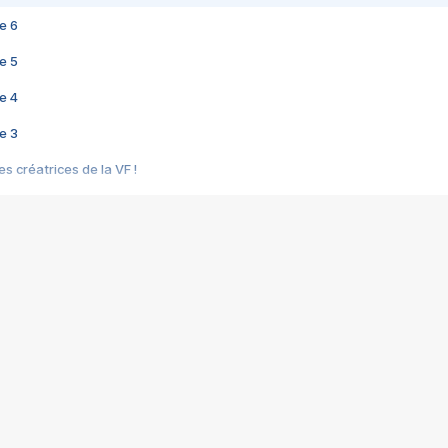
e 6
e 5
e 4
e 3
s créatrices de la VF !
e 2
e 1
e Mektoub My Love arrive enfin ! Rencontre avec Shaïn Boumedine et Sal
i : après Toni en famille
elle réalise le bouleversant Dites lui que je l'aime
ais ! Rencontre autour de Vie privée de Rebecca Zlotowski
 de Marguerite, Grave... Rencontre avec Ella Rumpf