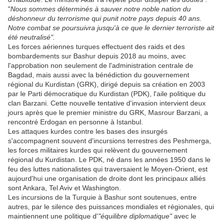
"
Nous sommes déterminés à sauver notre noble nation du
déshonneur du terrorisme qui punit notre pays depuis 40 ans.
Notre combat se poursuivra jusqu'à ce que le dernier terroriste ait
été neutralisé".
Les forces aériennes turques effectuent des raids et des
bombardements sur Bashur depuis 2018 au moins, avec
l'approbation non seulement de l'administration centrale de
Bagdad, mais aussi avec la bénédiction du gouvernement
régional du Kurdistan (GRK), dirigé depuis sa création en 2003
par le Parti démocratique du Kurdistan (PDK), l'aile politique du
clan Barzani. Cette nouvelle tentative d'invasion intervient deux
jours après que le premier ministre du GRK, Masrour Barzani, a
rencontré Erdogan en personne à Istanbul.
Les attaques kurdes contre les bases des insurgés
s'accompagnent souvent d'incursions terrestres des Peshmerga,
les forces militaires kurdes qui relèvent du gouvernement
régional du Kurdistan. Le PDK, né dans les années 1950 dans le
feu des luttes nationalistes qui traversaient le Moyen-Orient, est
aujourd'hui une organisation de droite dont les principaux alliés
sont Ankara, Tel Aviv et Washington.
Les incursions de la Turquie à Bashur sont soutenues, entre
autres, par le silence des puissances mondiales et régionales, qui
maintiennent une politique d'
"équilibre diplomatique"
avec le