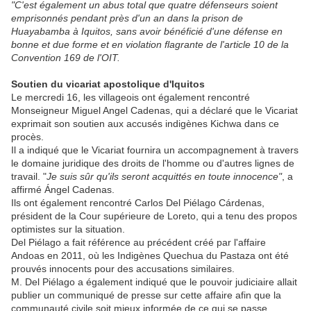
"C'est également un abus total que quatre défenseurs soient
emprisonnés pendant près d'un an dans la prison de
Huayabamba à Iquitos, sans avoir bénéficié d'une défense en
bonne et due forme et en violation flagrante de l'article 10 de la
Convention 169 de l'OIT.
Soutien du vicariat apostolique d'Iquitos
Le mercredi 16, les villageois ont également rencontré
Monseigneur Miguel Angel Cadenas, qui a déclaré que le Vicariat
exprimait son soutien aux accusés indigènes Kichwa dans ce
procès.
Il a indiqué que le Vicariat fournira un accompagnement à travers
le domaine juridique des droits de l'homme ou d'autres lignes de
travail. "
Je suis sûr qu'ils seront acquittés en toute innocence"
, a
affirmé Ángel Cadenas.
Ils ont également rencontré Carlos Del Piélago Cárdenas,
président de la Cour supérieure de Loreto, qui a tenu des propos
optimistes sur la situation.
Del Piélago a fait référence au précédent créé par l'affaire
Andoas en 2011, où les Indigènes Quechua du Pastaza ont été
prouvés innocents pour des accusations similaires.
M. Del Piélago a également indiqué que le pouvoir judiciaire allait
publier un communiqué de presse sur cette affaire afin que la
communauté civile soit mieux informée de ce qui se passe.