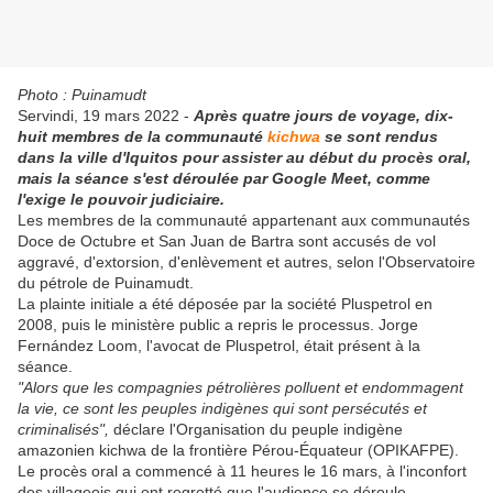
Photo : Puinamudt
Servindi, 19 mars 2022 -
Après quatre jours de voyage, dix-
huit membres de la communauté
kichwa
se sont rendus
dans la ville d'Iquitos pour assister au début du procès oral,
mais la séance s'est déroulée par Google Meet, comme
l'exige le pouvoir judiciaire.
Les membres de la communauté appartenant aux communautés
Doce de Octubre et San Juan de Bartra sont accusés de vol
aggravé, d'extorsion, d'enlèvement et autres, selon l'Observatoire
du pétrole de Puinamudt.
La plainte initiale a été déposée par la société Pluspetrol en
2008, puis le ministère public a repris le processus. Jorge
Fernández Loom, l'avocat de Pluspetrol, était présent à la
séance.
"Alors que les compagnies pétrolières polluent et endommagent
la vie, ce sont les peuples indigènes qui sont persécutés et
criminalisés",
déclare l'Organisation du peuple indigène
amazonien kichwa de la frontière Pérou-Équateur (OPIKAFPE).
Le procès oral a commencé à 11 heures le 16 mars, à l'inconfort
des villageois qui ont regretté que l'audience se déroule