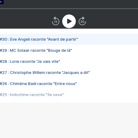
#30 : Eve Angeli raconte "Avant de partir"
#29 : MC Solaar raconte "Bouge de là"
28 : Lorie raconte "Je vais vite"
#27 : Christophe Willem raconte "Jacques a dit"
#26 : Chimène Badi raconte "Entre nous"
#25 : Indochine raconte "3e sexe"
#24 : Zaho raconte "C'est chelou"
#23 : Patrick Bruel raconte "Au café des délices"
#22 : Kyo raconte "Le chemin"