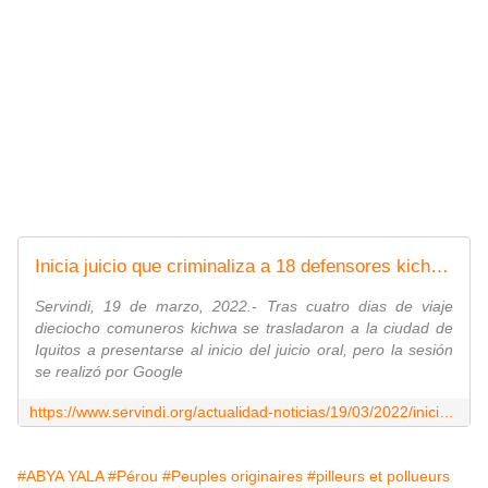
Inicia juicio que criminaliza a 18 defensores kichwas
Servindi, 19 de marzo, 2022.- Tras cuatro dias de viaje
dieciocho comuneros kichwa se trasladaron a la ciudad de
Iquitos a presentarse al inicio del juicio oral, pero la sesión
se realizó por Google
https://www.servindi.org/actualidad-noticias/19/03/2022/inicia-juicio-que-criminaliza-18-defensores-kichwas
#ABYA YALA
#Pérou
#Peuples originaires
#pilleurs et pollueurs