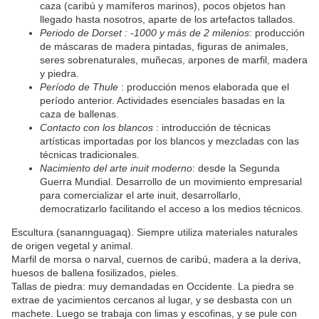
caza (caribú y mamíferos marinos), pocos objetos han
llegado hasta nosotros, aparte de los artefactos tallados.
Periodo de Dorset : -1000 y más de 2 milenios
: producción
de máscaras de madera pintadas, figuras de animales,
seres sobrenaturales, muñecas, arpones de marfil, madera
y piedra.
Período de Thule
: producción menos elaborada que el
período anterior. Actividades esenciales basadas en la
caza de ballenas.
Contacto con los blancos
: introducción de técnicas
artísticas importadas por los blancos y mezcladas con las
técnicas tradicionales.
Nacimiento del arte inuit moderno
: desde la Segunda
Guerra Mundial. Desarrollo de un movimiento empresarial
para comercializar el arte inuit, desarrollarlo,
democratizarlo facilitando el acceso a los medios técnicos.
Escultura (sanannguagaq). Siempre utiliza materiales naturales
de origen vegetal y animal.
Marfil de morsa o narval, cuernos de caribú, madera a la deriva,
huesos de ballena fosilizados, pieles.
Tallas de piedra: muy demandadas en Occidente. La piedra se
extrae de yacimientos cercanos al lugar, y se desbasta con un
machete. Luego se trabaja con limas y escofinas, y se pule con