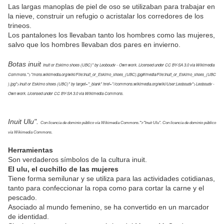
Las largas manoplas de piel de oso se utilizaban para trabajar en
la nieve, construir un refugio o acristalar los corredores de los
trineos.
Los pantalones los llevaban tanto los hombres como las mujeres,
salvo que los hombres llevaban dos pares en invierno.
Botas inuit
Inuit or Eskimo shoes (UBC)" by Leoboudv - Own work. Licensed under CC BY-SA 3.0 via Wikimedia
Commons.">"mons.wikimedia.org/wiki/File:Inuit_or_Eskimo_shoes_(UBC).jpg#/media/File:Inuit_or_Eskimo_shoes_(UBC
).jpg">Inuit or Eskimo shoes (UBC)" by target="_blank" href="//commons.wikimedia.org/wiki/User:Leoboudv">Leoboudv -
Own work. Licensed under CC BY-SA 3.0 via Wikimedia Commons.
Inuit Ulu".
Con licencia de dominio público vía Wikimedia Commons.">"Inuit Ulu". Con licencia de dominio público
vía Wikimedia Commons.
Herramientas
Son verdaderos símbolos de la cultura inuit.
El ulu, el cuchillo de las mujeres
Tiene forma semilunar y se utiliza para las actividades cotidianas,
tanto para confeccionar la ropa como para cortar la carne y el
pescado.
Asociado al mundo femenino, se ha convertido en un marcador
de identidad.