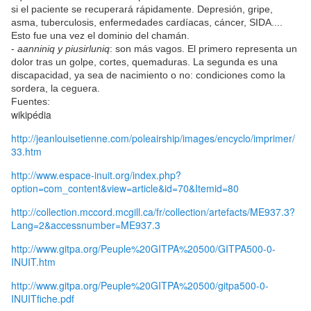
si el paciente se recuperará rápidamente. Depresión, gripe,
asma, tuberculosis, enfermedades cardíacas, cáncer, SIDA....
Esto fue una vez el dominio del chamán.
-
aanniniq y piusirluniq
: son más vagos. El primero representa un
dolor tras un golpe, cortes, quemaduras. La segunda es una
discapacidad, ya sea de nacimiento o no: condiciones como la
sordera, la ceguera.
Fuentes:
wikipédia
http://jeanlouisetienne.com/poleairship/images/encyclo/imprimer/
33.htm
http://www.espace-inuit.org/index.php?
option=com_content&view=article&id=70&Itemid=80
http://collection.mccord.mcgill.ca/fr/collection/artefacts/ME937.3?
Lang=2&accessnumber=ME937.3
http://www.gitpa.org/Peuple%20GITPA%20500/GITPA500-0-
INUIT.htm
http://www.gitpa.org/Peuple%20GITPA%20500/gitpa500-0-
INUITfiche.pdf