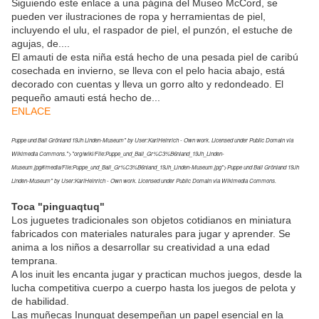
Siguiendo este enlace a una página del Museo McCord, se
pueden ver ilustraciones de ropa y herramientas de piel,
incluyendo el ulu, el raspador de piel, el punzón, el estuche de
agujas, de....
El amauti de esta niña está hecho de una pesada piel de caribú
cosechada en invierno, se lleva con el pelo hacia abajo, está
decorado con cuentas y lleva un gorro alto y redondeado. El
pequeño amauti está hecho de...
ENLACE
Puppe und Ball Grönland 19Jh Linden-Museum" by User:KarlHeinrich - Own work. Licensed under Public Domain via
Wikimedia Commons.">"org/wiki/File:Puppe_und_Ball_Gr%C3%B6nland_19Jh_Linden-
Museum.jpg#/media/File:Puppe_und_Ball_Gr%C3%B6nland_19Jh_Linden-Museum.jpg">Puppe und Ball Grönland 19Jh
Linden-Museum" by User:KarlHeinrich - Own work. Licensed under Public Domain via Wikimedia Commons.
Toca "pinguaqtuq"
Los juguetes tradicionales son objetos cotidianos en miniatura
fabricados con materiales naturales para jugar y aprender. Se
anima a los niños a desarrollar su creatividad a una edad
temprana.
A los inuit les encanta jugar y practican muchos juegos, desde la
lucha competitiva cuerpo a cuerpo hasta los juegos de pelota y
de habilidad.
Las muñecas Inunguat desempeñan un papel esencial en la