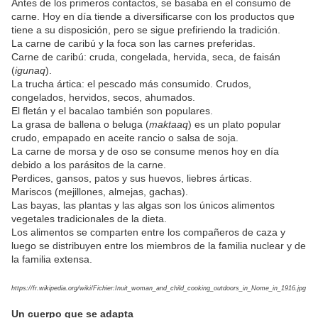
Antes de los primeros contactos, se basaba en el consumo de
carne. Hoy en día tiende a diversificarse con los productos que
tiene a su disposición, pero se sigue prefiriendo la tradición.
La carne de caribú y la foca son las carnes preferidas.
Carne de caribú: cruda, congelada, hervida, seca, de faisán
(
igunaq
).
La trucha ártica: el pescado más consumido. Crudos,
congelados, hervidos, secos, ahumados.
El fletán y el bacalao también son populares.
La grasa de ballena o beluga (
maktaaq
) es un plato popular
crudo, empapado en aceite rancio o salsa de soja.
La carne de morsa y de oso se consume menos hoy en día
debido a los parásitos de la carne.
Perdices, gansos, patos y sus huevos, liebres árticas.
Mariscos (mejillones, almejas, gachas).
Las bayas, las plantas y las algas son los únicos alimentos
vegetales tradicionales de la dieta.
Los alimentos se comparten entre los compañeros de caza y
luego se distribuyen entre los miembros de la familia nuclear y de
la familia extensa.
https://fr.wikipedia.org/wiki/Fichier:Inuit_woman_and_child_cooking_outdoors_in_Nome_in_1916.jpg
Un cuerpo que se adapta