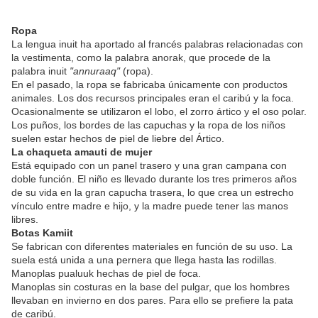
Ropa
La lengua inuit ha aportado al francés palabras relacionadas con
la vestimenta, como la palabra anorak, que procede de la
palabra inuit
"annuraaq"
(ropa).
En el pasado, la ropa se fabricaba únicamente con productos
animales. Los dos recursos principales eran el caribú y la foca.
Ocasionalmente se utilizaron el lobo, el zorro ártico y el oso polar.
Los puños, los bordes de las capuchas y la ropa de los niños
suelen estar hechos de piel de liebre del Ártico.
La chaqueta amauti de mujer
Está equipado con un panel trasero y una gran campana con
doble función. El niño es llevado durante los tres primeros años
de su vida en la gran capucha trasera, lo que crea un estrecho
vínculo entre madre e hijo, y la madre puede tener las manos
libres.
Botas Kamiit
Se fabrican con diferentes materiales en función de su uso. La
suela está unida a una pernera que llega hasta las rodillas.
Manoplas pualuuk hechas de piel de foca.
Manoplas sin costuras en la base del pulgar, que los hombres
llevaban en invierno en dos pares. Para ello se prefiere la pata
de caribú.