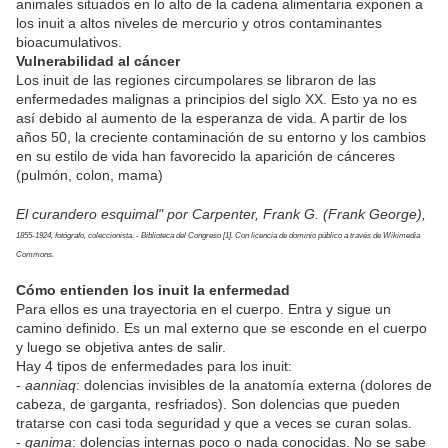
animales situados en lo alto de la cadena alimentaria exponen a
los inuit a altos niveles de mercurio y otros contaminantes
bioacumulativos.
Vulnerabilidad al cáncer
Los inuit de las regiones circumpolares se libraron de las
enfermedades malignas a principios del siglo XX. Esto ya no es
así debido al aumento de la esperanza de vida. A partir de los
años 50, la creciente contaminación de su entorno y los cambios
en su estilo de vida han favorecido la aparición de cánceres
(pulmón, colon, mama)
El curandero esquimal" por Carpenter, Frank G. (Frank George),
1855-1924, fotógrafo, coleccionista. - Biblioteca del Congreso [1]. Con licencia de dominio público a través de Wikimedia
Commons.
Cómo entienden los inuit la enfermedad
Para ellos es una trayectoria en el cuerpo. Entra y sigue un
camino definido. Es un mal externo que se esconde en el cuerpo
y luego se objetiva antes de salir.
Hay 4 tipos de enfermedades para los inuit:
-
aanniaq
: dolencias invisibles de la anatomía externa (dolores de
cabeza, de garganta, resfriados). Son dolencias que pueden
tratarse con casi toda seguridad y que a veces se curan solas.
-
qanima
: dolencias internas poco o nada conocidas. No se sabe