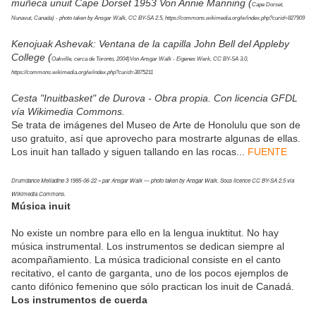
muñeca unuit Cape Dorset 1953 Von Annie Manning (
Cape Dorset,
Nunavut, Canada) - photo taken by Ansgar Walk, CC BY-SA 2.5, https://commons.wikimedia.org/w/index.php?curid=827909
Kenojuak Ashevak: Ventana de la capilla John Bell del Appleby
College (
Oakville, cerca de Toronto, 2004)Von Ansgar Walk - Eigenes Werk, CC BY-SA 3.0,
https://commons.wikimedia.org/w/index.php?curid=3875211
Cesta "Inuitbasket" de Durova - Obra propia. Con licencia GFDL
vía Wikimedia Commons.
Se trata de imágenes del Museo de Arte de Honolulu que son de
uso gratuito, así que aprovecho para mostrarte algunas de ellas.
Los inuit han tallado y siguen tallando en las rocas...
FUENTE
Drumdance Meliadine 3 1995-06-22 » par Ansgar Walk — photo taken by Ansgar Walk. Sous licence CC BY-SA 2.5 via
Wikimedia Commons.
Música inuit
No existe un nombre para ello en la lengua inuktitut. No hay
música instrumental. Los instrumentos se dedican siempre al
acompañamiento. La música tradicional consiste en el canto
recitativo, el canto de garganta, uno de los pocos ejemplos de
canto difónico femenino que sólo practican los inuit de Canadá.
Los instrumentos de cuerda