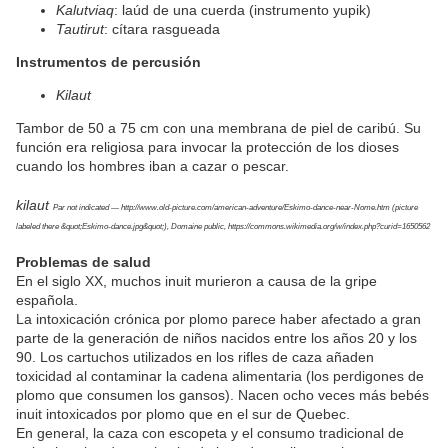
Kalutviaq
: laúd de una cuerda (instrumento yupik)
Tautirut
: cítara rasgueada
Instrumentos de percusión
Kilaut
Tambor de 50 a 75 cm con una membrana de piel de caribú. Su
función era religiosa para invocar la protección de los dioses
cuando los hombres iban a cazar o pescar.
kilaut
Par not indicated — http://www.old-picture.com/american-adventure/Eskimo-dance-near-Nome.htm (picture
labeled there &quot;Eskimo-dance.jpg&quot;), Domaine public, https://commons.wikimedia.org/w/index.php?curid=1650562
Problemas de salud
En el siglo XX, muchos inuit murieron a causa de la gripe
española.
La intoxicación crónica por plomo parece haber afectado a gran
parte de la generación de niños nacidos entre los años 20 y los
90. Los cartuchos utilizados en los rifles de caza añaden
toxicidad al contaminar la cadena alimentaria (los perdigones de
plomo que consumen los gansos). Nacen ocho veces más bebés
inuit intoxicados por plomo que en el sur de Quebec.
En general, la caza con escopeta y el consumo tradicional de