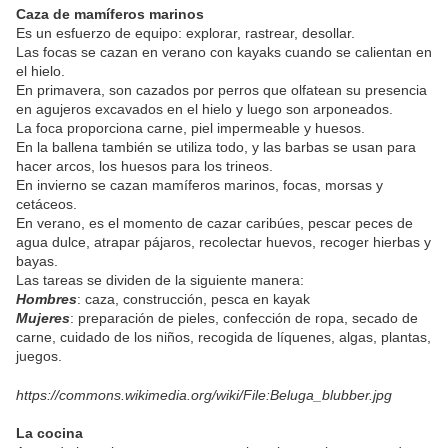
Caza de mamíferos marinos
Es un esfuerzo de equipo: explorar, rastrear, desollar.
Las focas se cazan en verano con kayaks cuando se calientan en
el hielo.
En primavera, son cazados por perros que olfatean su presencia
en agujeros excavados en el hielo y luego son arponeados.
La foca proporciona carne, piel impermeable y huesos.
En la ballena también se utiliza todo, y las barbas se usan para
hacer arcos, los huesos para los trineos.
En invierno se cazan mamíferos marinos, focas, morsas y
cetáceos.
En verano, es el momento de cazar caribúes, pescar peces de
agua dulce, atrapar pájaros, recolectar huevos, recoger hierbas y
bayas.
Las tareas se dividen de la siguiente manera:
Hombres
: caza, construcción, pesca en kayak
Mujeres
: preparación de pieles, confección de ropa, secado de
carne, cuidado de los niños, recogida de líquenes, algas, plantas,
juegos.
https://commons.wikimedia.org/wiki/File:Beluga_blubber.jpg
La cocina