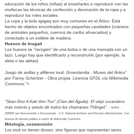
educación de los niños (niñas) al enseñarles a reproducir con las
muñecas las técnicas de confección y decoración de la ropa y a
reproducir los roles sociales.
La copa y la bola ajagaq son muy comunes en el Ártico. Está
hecho de objetos encontrados con pequeñas cavidades (cráneos
de animales pequeños, cuernos de caribú ahuecados) y
conectado a un estilete de madera.
Huesos de Inugait
Los huesos se
"recogen"
de una bolsa o de una manopla con un
lazo. Luego hay que identificarlo y reconstruirlo (por ejemplo, la
aleta o las aletas).
Juego de anillas y alfileres inuit, Groenlandia - Museo del Ártico"
por Fanny Schertzer - Obra propia. Licencia GFDL vía Wikimedia
Commons.">
"Skan-Doo A Kak-Von-Ton" (Clan del Águila). El viejo curandero
más notorio y astuto de todos los chamanes Thlinget". -
NARA -
298056" por Desconocido o Desconocido - U.S. National Archives and Records Administration. Con
licencia de dominio público a través de Wikimedia Commons.
Mitología, cosmovisión
Los inuit no tienen dioses, sino figuras que representan seres