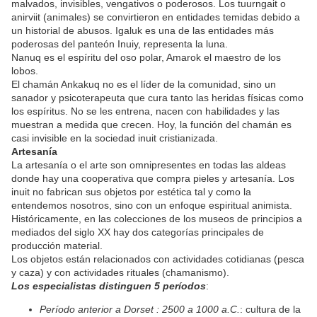
malvados, invisibles, vengativos o poderosos. Los tuurngait o
anirviit (animales) se convirtieron en entidades temidas debido a
un historial de abusos. Igaluk es una de las entidades más
poderosas del panteón Inuiy, representa la luna.
Nanuq es el espíritu del oso polar, Amarok el maestro de los
lobos.
El chamán Ankakuq no es el líder de la comunidad, sino un
sanador y psicoterapeuta que cura tanto las heridas físicas como
los espíritus. No se les entrena, nacen con habilidades y las
muestran a medida que crecen. Hoy, la función del chamán es
casi invisible en la sociedad inuit cristianizada.
Artesanía
La artesanía o el arte son omnipresentes en todas las aldeas
donde hay una cooperativa que compra pieles y artesanía. Los
inuit no fabrican sus objetos por estética tal y como la
entendemos nosotros, sino con un enfoque espiritual animista.
Históricamente, en las colecciones de los museos de principios a
mediados del siglo XX hay dos categorías principales de
producción material.
Los objetos están relacionados con actividades cotidianas (pesca
y caza) y con actividades rituales (chamanismo).
Los especialistas distinguen 5 períodos
:
Período anterior a Dorset : 2500 a 1000 a.C.
: cultura de la