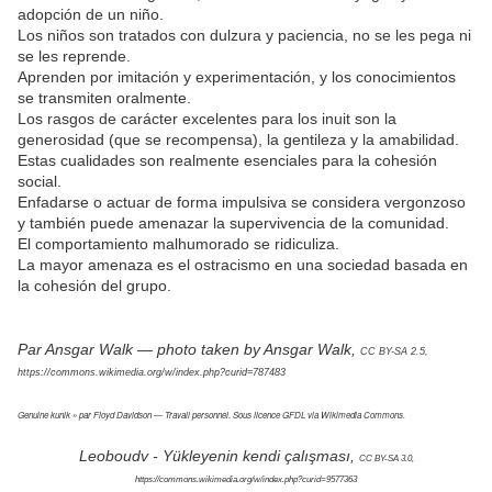
adopción de un niño.
Los niños son tratados con dulzura y paciencia, no se les pega ni
se les reprende.
Aprenden por imitación y experimentación, y los conocimientos
se transmiten oralmente.
Los rasgos de carácter excelentes para los inuit son la
generosidad (que se recompensa), la gentileza y la amabilidad.
Estas cualidades son realmente esenciales para la cohesión
social.
Enfadarse o actuar de forma impulsiva se considera vergonzoso
y también puede amenazar la supervivencia de la comunidad.
El comportamiento malhumorado se ridiculiza.
La mayor amenaza es el ostracismo en una sociedad basada en
la cohesión del grupo.
Par Ansgar Walk — photo taken by Ansgar Walk,
CC BY-SA 2.5,
https://commons.wikimedia.org/w/index.php?curid=787483
Genuine kunik » par Floyd Davidson — Travail personnel. Sous licence GFDL via Wikimedia Commons.
Leoboudv - Yükleyenin kendi çalışması,
CC BY-SA 3.0,
https://commons.wikimedia.org/w/index.php?curid=9577363