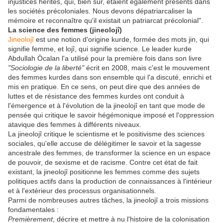
injustices hérités, qui, bien sûr, étaient également présents dans
les sociétés précoloniales. Nous devons dépatriarcaliser la
mémoire et reconnaître qu'il existait un patriarcat précolonial".
La science des femmes (jineolojî)
Jineolojî
est une notion d'origine kurde, formée des mots jin, qui
signifie femme, et lojî, qui signifie science. Le leader kurde
Abdullah Öcalan l'a utilisé pour la première fois dans son livre
"Sociologie de la liberté"
écrit en 2008, mais c'est le mouvement
des femmes kurdes dans son ensemble qui l'a discuté, enrichi et
mis en pratique. En ce sens, on peut dire que des années de
luttes et de résistance des femmes kurdes ont conduit à
l'émergence et à l'évolution de la jineolojî en tant que mode de
pensée qui critique le savoir hégémonique imposé et l'oppression
atavique des femmes à différents niveaux.
La jineolojî critique le scientisme et le positivisme des sciences
sociales, qu'elle accuse de délégitimer le savoir et la sagesse
ancestrale des femmes, de transformer la science en un espace
de pouvoir, de sexisme et de racisme. Contre cet état de fait
existant, la jineolojî positionne les femmes comme des sujets
politiques actifs dans la production de connaissances à l'intérieur
et à l'extérieur des processus organisationnels.
Parmi de nombreuses autres tâches, la jineolojî a trois missions
fondamentales :
Premièrement
, décrire et mettre à nu l'histoire de la colonisation