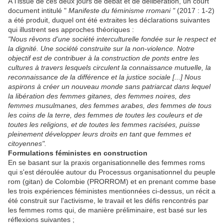
À l'issue de ces deux jours de débat et de délibération, un court
document intitulé "
Manifeste du féminisme rromani "
(2017 : 1-2)
a été produit, duquel ont été extraites les déclarations suivantes
qui illustrent ses approches théoriques :
"Nous rêvons d'une société interculturelle fondée sur le respect et
la dignité. Une société construite sur la non-violence. Notre
objectif est de contribuer à la construction de ponts entre les
cultures à travers lesquels circulent la connaissance mutuelle, la
reconnaissance de la différence et la justice sociale [...] Nous
aspirons à créer un nouveau monde sans patriarcat dans lequel
la libération des femmes gitanes, des femmes noires, des
femmes musulmanes, des femmes arabes, des femmes de tous
les coins de la terre, des femmes de toutes les couleurs et de
toutes les religions, et de toutes les femmes racisées, puisse
pleinement développer leurs droits en tant que femmes et
citoyennes".
Formulations féministes en construction
En se basant sur la praxis organisationnelle des femmes roms
qui s'est déroulée autour du Processus organisationnel du peuple
rom (gitan) de Colombie (PRORROM) et en prenant comme base
les trois expériences féministes mentionnées ci-dessus, un récit a
été construit sur l'activisme, le travail et les défis rencontrés par
les femmes roms qui, de manière préliminaire, est basé sur les
réflexions suivantes ;