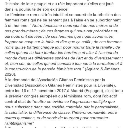
l'histoire de leur peuple et du rôle important qu'elles ont joué
dans la poursuite de son existence.
Le féminisme rom est très intuitif et se nourrit de la rébellion des
femmes roms qui ne se sentent pas à l'aise en se subordonnant
à un homme. "
Notre féminisme nous vient de nos mères et de
nos grands-mères ; de ces femmes qui nous ont précédées et
qui nous ont élevées ; de ces femmes que nous avons vues
frapper un coup sur la table et dire que ça suffit ; de ces femmes
roms qui se battent chaque jour pour nourrir toute la famille ; de
celles qui ont su faire tomber les barrières et aller à l'assaut du
monde dans les différentes sphères de l'art et du divertissement ;
et, bien sûr, de celles qui ont consacré leur vie à la formation et à
la construction de la pensée féministe rom "
(Agüero & Jiménez,
2020).
À la demande de l'Asociación Gitanas Feministas por la
Diversidad (Association Gitanes Féministes pour la Diversité),
entre les 16 et 17 novembre 2017 à Madrid (Espagne), s'est tenu
le premier congrès européen du féminisme rom, dont l'objectif
central était de "
mettre en évidence l'oppression multiple que
nous subissons dans une société contrôlée par le paternalisme,
la colonialité, la différence de classe, l'hétéronormativité, entre
autres questions, et de servir de tournant pour surmonter
l'antitsiganisme".