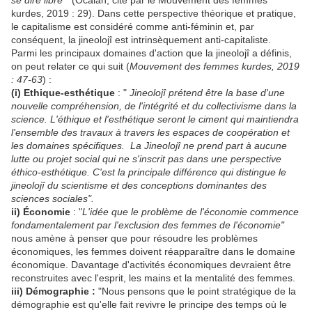
se dire libre "
(Öcalan, cité par le Mouvement des femmes
kurdes, 2019 : 29). Dans cette perspective théorique et pratique,
le capitalisme est considéré comme anti-féminin et, par
conséquent, la jineolojî est intrinsèquement anti-capitaliste.
Parmi les principaux domaines d'action que la jineolojî a définis,
on peut relater ce qui suit (
Mouvement des femmes kurdes, 2019
: 47-63
) :
(i) Ethique-esthétique
: "
Jineolojî prétend être la base d'une
nouvelle compréhension, de l'intégrité et du collectivisme dans la
science. L'éthique et l'esthétique seront le ciment qui maintiendra
l'ensemble des travaux à travers les espaces de coopération et
les domaines spécifiques. La Jineolojî ne prend part à aucune
lutte ou projet social qui ne s'inscrit pas dans une perspective
éthico-esthétique. C'est la principale différence qui distingue le
jineolojî du scientisme et des conceptions dominantes des
sciences sociales".
ii) Économie
: "
L'idée que le problème de l'économie commence
fondamentalement par l'exclusion des femmes de l'économie"
nous amène à penser que pour résoudre les problèmes
économiques, les femmes doivent réapparaître dans le domaine
économique. Davantage d'activités économiques devraient être
reconstruites avec l'esprit, les mains et la mentalité des femmes.
iii) Démographie :
"Nous pensons que le point stratégique de la
démographie est qu'elle fait revivre le principe des temps où le