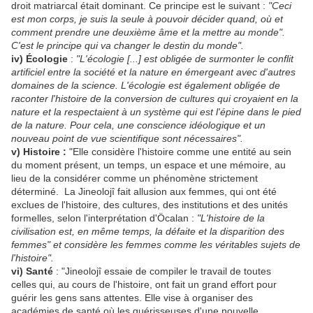
droit matriarcal était dominant. Ce principe est le suivant :
"Ceci
est mon corps, je suis la seule à pouvoir décider quand, où et
comment prendre une deuxième âme et la mettre au monde".
C'est le principe qui va changer le destin du monde".
iv) Écologie
:
"L'écologie [...] est obligée de surmonter le conflit
artificiel entre la société et la nature en émergeant avec d'autres
domaines de la science. L'écologie est également obligée de
raconter l'histoire de la conversion de cultures qui croyaient en la
nature et la respectaient à un système qui est l'épine dans le pied
de la nature. Pour cela, une conscience idéologique et un
nouveau point de vue scientifique sont nécessaires".
v) Histoire :
"Elle considère l'histoire comme une entité au sein
du moment présent, un temps, un espace et une mémoire, au
lieu de la considérer comme un phénomène strictement
déterminé. La Jineolojî fait allusion aux femmes, qui ont été
exclues de l'histoire, des cultures, des institutions et des unités
formelles, selon l'interprétation d'Öcalan :
"L'histoire de la
civilisation est, en même temps, la défaite et la disparition des
femmes" et considère les femmes comme les véritables sujets de
l'histoire".
vi) Santé
: "Jineolojî essaie de compiler le travail de toutes
celles qui, au cours de l'histoire, ont fait un grand effort pour
guérir les gens sans attentes. Elle vise à organiser des
académies de santé où les guérisseuses d'une nouvelle