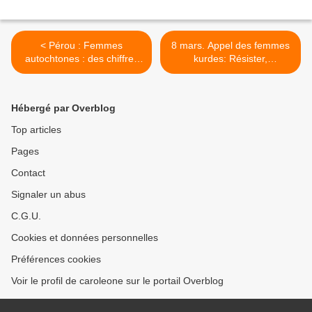
< Pérou : Femmes
8 mars. Appel des femmes
autochtones : des chiffres
kurdes: Résister,
qui révèlent l'absence de
s’organiser, vivre libre ! >
politiques efficaces
Hébergé par Overblog
Top articles
Pages
Contact
Signaler un abus
C.G.U.
Cookies et données personnelles
Préférences cookies
Voir le profil de caroleone sur le portail Overblog