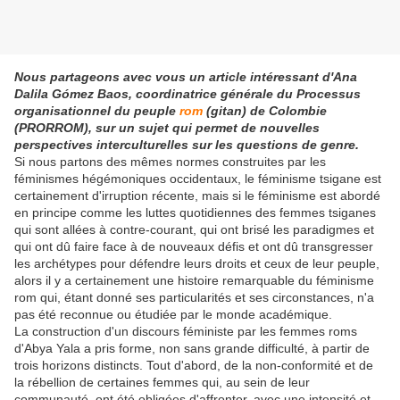
Nous partageons avec vous un article intéressant d'Ana
Dalila Gómez Baos, coordinatrice générale du Processus
organisationnel du peuple
rom
(gitan) de Colombie
(PRORROM), sur un sujet qui permet de nouvelles
perspectives interculturelles sur les questions de genre.
Si nous partons des mêmes normes construites par les
féminismes hégémoniques occidentaux, le féminisme tsigane est
certainement d'irruption récente, mais si le féminisme est abordé
en principe comme les luttes quotidiennes des femmes tsiganes
qui sont allées à contre-courant, qui ont brisé les paradigmes et
qui ont dû faire face à de nouveaux défis et ont dû transgresser
les archétypes pour défendre leurs droits et ceux de leur peuple,
alors il y a certainement une histoire remarquable du féminisme
rom qui, étant donné ses particularités et ses circonstances, n'a
pas été reconnue ou étudiée par le monde académique.
La construction d'un discours féministe par les femmes roms
d'Abya Yala a pris forme, non sans grande difficulté, à partir de
trois horizons distincts. Tout d'abord, de la non-conformité et de
la rébellion de certaines femmes qui, au sein de leur
communauté, ont été obligées d'affronter, avec une intensité et