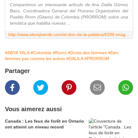
Compartimos un interesante artículo de Ana Dalila Gómez
Baos, Coordinadora General del Proceso Organizativo del
Pueblo Rrom (Gitano) de Colombia (PRORROM) sobre una
temática que habilita nuevas ...
http://www.elorejiverde.com/el-don-de-la-palabra/6339-imaginando-un-feminismo-gitano-intercultural-desde-abya-yala?fbclid=IwAR36tLUz7WmeCoSQQ91-huyJ8T3pcunEQDLTQRL2i2lO8BVyJVygi0yyUq8
#ABYA YALA
#Colombie
#Roms
#Droits des femmes
#Des
femmes pas comme les autres
#DALILA
#PRORROM
Partager
Vous aimerez aussi
Canada : Les feux de forêt en Ontario
ont atteint un niveau record