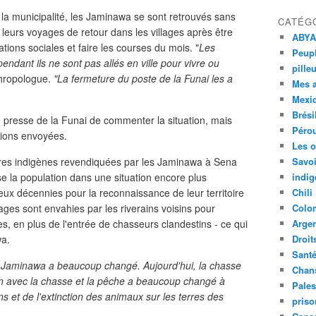
 la municipalité, les Jaminawa se sont retrouvés sans
CATÉG
 leurs voyages de retour dans les villages après être
ABYA
ations sociales et faire les courses du mois. "
Les
Peupl
ndant ils ne sont pas allés en ville pour vivre ou
pille
thropologue.
"La fermeture du poste de la Funai les a
Mes 
Mexi
Brési
presse de la Funai de commenter la situation, mais
Péro
tions envoyées.
Les o
rres indigènes revendiquées par les Jaminawa à Sena
Savoi
se la population dans une situation encore plus
indig
deux décennies pour la reconnaissance de leur territoire
Chili
lages sont envahies par les riverains voisins pour
Colo
s, en plus de l'entrée de chasseurs clandestins - ce qui
Argen
wa.
Droit
Sant
s Jaminawa a beaucoup changé. Aujourd'hui, la chasse
Chan
tion avec la chasse et la pêche a beaucoup changé à
Pales
s et de l'extinction des animaux sur les terres des
priso