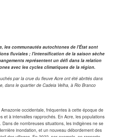
e, les communautés autochtones de l'État sont
ns fluviales ; l'intensification de la saison sèche
angements représentent un défi dans la relation
nes avec les cycles climatiques de la région.
ouchés par la crue du fleuve Acre ont été abrités dans
e, dans le quartier de Cadeia Velha, à Rio Branco
n Amazonie occidentale, fréquentes à cette époque de
es et à intervalles rapprochés. En Acre, les populations
s. Dans de nombreuses situations, les indigènes ne se
 dernière inondation, et un nouveau débordement des
bétail des villages. En 2022, par exemple, on rapporte