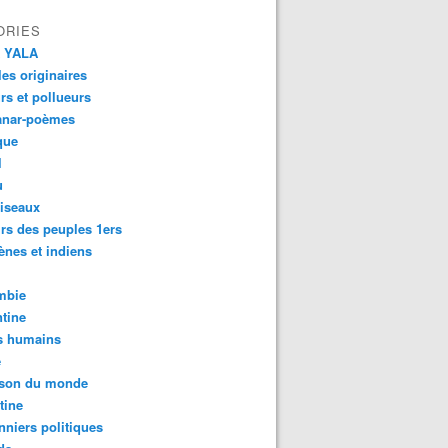
ORIES
 YALA
es originaires
urs et pollueurs
anar-poèmes
que
l
u
iseaux
rs des peuples 1ers
ènes et indiens
mbie
tine
s humains
é
son du monde
tine
nniers politiques