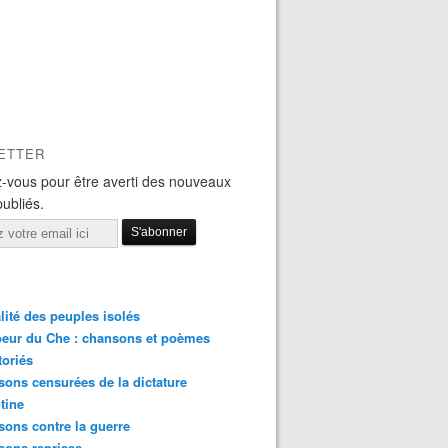
ETTER
-vous pour être averti des nouveaux
publiés.
lité des peuples isolés
eur du Che : chansons et poèmes
toriés
ons censurées de la dictature
tine
ons contre la guerre
sons reprises