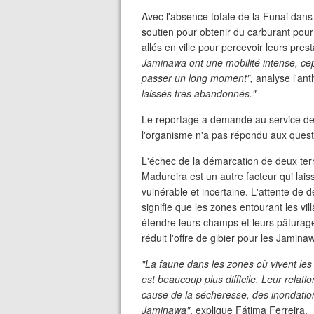
Avec l'absence totale de la Funai dans
soutien pour obtenir du carburant pour
allés en ville pour percevoir leurs prest
Jaminawa ont une mobilité intense, cepe
passer un long moment",
analyse l'an
laissés très abandonnés."
Le reportage a demandé au service de 
l'organisme n'a pas répondu aux ques
L'échec de la démarcation de deux te
Madureira est un autre facteur qui lais
vulnérable et incertaine. L'attente de 
signifie que les zones entourant les vil
étendre leurs champs et leurs pâturage
réduit l'offre de gibier pour les Jamina
"La faune dans les zones où vivent le
est beaucoup plus difficile. Leur rela
cause de la sécheresse, des inondation
Jaminawa"
, explique Fátima Ferreira.