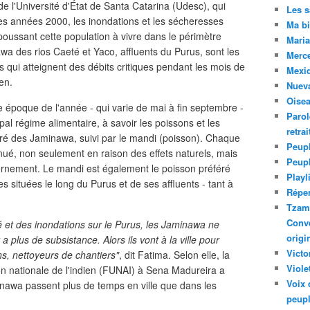
e l'Université d'État de Santa Catarina (Udesc), qui
Les 
es années 2000, les inondations et les sécheresses
Ma bi
oussant cette population à vivre dans le périmètre
Maria
a des rios Caeté et Yaco, affluents du Purus, sont les
Merc
es qui atteignent des débits critiques pendant les mois de
Mexiq
en.
Nuev
Oise
e époque de l'année - qui varie de mai à fin septembre -
Parol
pal régime alimentaire, à savoir les poissons et les
retra
éré des Jaminawa, suivi par le mandi (poisson). Chaque
Peupl
inué, non seulement en raison des effets naturels, mais
Peup
ernement. Le mandi est également le poisson préféré
Playl
 situées le long du Purus et de ses affluents - tant à
Réper
Tzam.
Conve
 et des inondations sur le Purus, les Jaminawa ne
origi
y a plus de subsistance. Alors ils vont à la ville pour
Victo
, nettoyeurs de chantiers"
, dit Fatima. Selon elle, la
Viole
on nationale de l'indien (FUNAI) à Sena Madureira a
Voix 
nawa passent plus de temps en ville que dans les
peupl