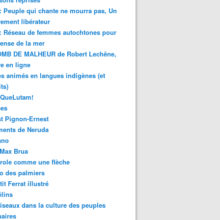
 : Peuple qui chante ne mourra pas, Un
ment libérateur
 : Réseau de femmes autochtones pour
fense de la mer
MB DE MALHEUR de Robert Lechêne,
re en ligne
s animés en langues indigènes (et
ts)
sQueLutam!
ces
t Pignon-Ernest
ments de Neruda
ano
-Max Brua
role comme une flèche
o des palmiers
it Ferrat illustré
élins
iseaux dans la culture des peuples
naires