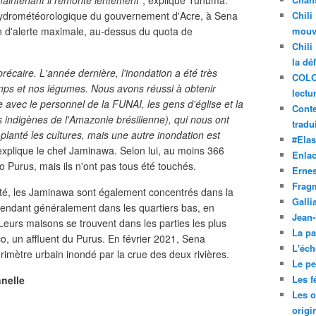
 maintenant il remonte lentement"
, explique Tunumã.
 hydrométéorologique du gouvernement d'Acre, à Sena
Chili
on d'alerte maximale, au-dessus du quota de
mouve
Chili
la dé
 précaire. L'année dernière, l'inondation a été très
COLO
amps et nos légumes. Nous avons réussi à obtenir
lectu
 avec le personnel de la FUNAI, les gens d'église et la
Conte
 indigènes de l'Amazonie brésilienne), qui nous ont
tradui
 planté les cultures, mais une autre inondation est
#Ela
xplique le chef Jaminawa. Selon lui, au moins 366
Enla
o Purus, mais ils n'ont pas tous été touchés.
Ernes
Frag
té, les Jaminawa sont également concentrés dans la
Galli
rendant généralement dans les quartiers bas, en
Jean
Leurs maisons se trouvent dans les parties les plus
La pa
co, un affluent du Purus. En février 2021, Sena
L'éch
imètre urbain inondé par la crue des deux rivières.
Le pet
Les f
nnelle
Les o
origi