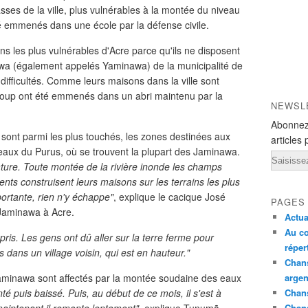
ses de la ville, plus vulnérables à la montée du niveau
été emmenés dans une école par la défense civile.
 les plus vulnérables d'Acre parce qu'ils ne disposent
nawa (également appelés Yaminawa) de la municipalité de
ifficultés. Comme leurs maisons dans la ville sont
aucoup ont été emmenés dans un abri maintenu par la
NEWSL
Abonnez
 sont parmi les plus touchés, les zones destinées aux
articles 
s eaux du Purus, où se trouvent la plupart des Jaminawa.
Email
ature. Toute montée de la rivière inonde les champs
ents construisent leurs maisons sur les terrains les plus
portante, rien n'y échappe"
, explique le cacique José
PAGES
 Jaminawa à Acre.
Actua
Au co
pris. Les gens ont dû aller sur la terre ferme pour
réper
 dans un village voisin, qui est en hauteur."
Chans
s Jaminawa sont affectés par la montée soudaine des eaux
argen
té puis baissé. Puis, au début de ce mois, il s'est à
Chans
Chan