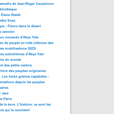
samedis de Jean-Roger Caussimon
bliothèque
 Elena Walsh
edes Sosa
ue : Fleurs dans le désert
a canción
aux menacés d'Abya Yala
es de peuple en lutte (réforme des
ites mobilisations 2023)
es autochtones d'Abya Yala
les du monde
ist des petits castors
toire des peuples originaires
 Les treize graines zapatistes :
rsations depuis les peuples
naires
r Jara
ta Parra
de la terre. L'histoire, ce sont les
es qui la racontent