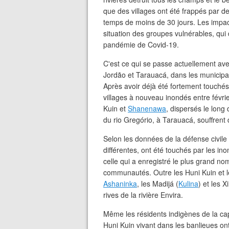
que des villages ont été frappés par d
temps de moins de 30 jours. Les impac
situation des groupes vulnérables, qui 
pandémie de Covid-19.
C'est ce qui se passe actuellement av
Jordão et Tarauacá, dans les municipa
Après avoir déjà été fortement touchés p
villages à nouveau inondés entre févri
Kuin et
Shanenawa
, dispersés le long
du rio Gregório, à Tarauacá, souffren
Selon les données de la défense civile 
différentes, ont été touchés par les ino
celle qui a enregistré le plus grand 
communautés. Outre les Huni Kuin et l
Ashaninka
, les Madijá (
Kulina
) et les 
rives de la rivière Envira.
Même les résidents indigènes de la cap
Huni Kuin vivant dans les banlieues ont