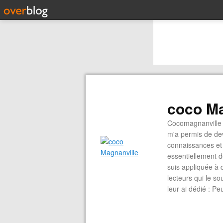
coco Ma
Cocomagnanville 
m'a permis de dev
connaissances et 
essentiellement d
suis appliquée à 
lecteurs qui le s
leur ai dédié : P