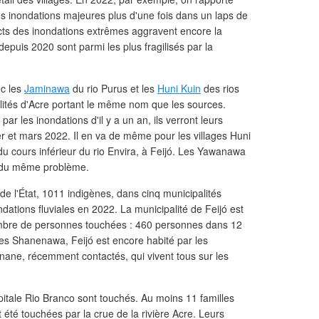
es inondations majeures plus d'une fois dans un laps de
ts des inondations extrêmes aggravent encore la
depuis 2020 sont parmi les plus fragilisés par la
ec les
Jaminawa
du rio Purus et les
Huni Kuin
des rios
lités d'Acre portant le même nom que les sources.
ar les inondations d'il y a un an, ils verront leurs
er et mars 2022. Il en va de même pour les villages Huni
 du cours inférieur du rio Envira, à Feijó. Les Yawanawa
t du même problème.
de l'État, 1011 indigènes, dans cinq municipalités
ndations fluviales en 2022. La municipalité de Feijó est
nombre de personnes touchées : 460 personnes dans 12
es Shanenawa, Feijó est encore habité par les
Xinane, récemment contactés, qui vivent tous sur les
itale Rio Branco sont touchés. Au moins 11 familles
 été touchées par la crue de la rivière Acre. Leurs