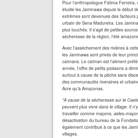
Pour l'anthropologue Fátima Ferreira, d
étudie les Jaminawa depuis le début d
extrêmes sont devenues des facteurs p
urbain de Sena Madureira. Les Jaminaw
plus touchés. Il s'agit de petites sourc
sécheresse de la région, l'été amazoni
Avec l'assèchement des rivières à cett
les Jaminawa sont privés de leur princi
caïmans. Le caïman est l'aliment préf
année, l'offre de petits poissons a dim
surtout à cause de la pêche sans disc
des communautés riveraines et urbaines
Acre qu'à Amazonas.
"A cause de la sécheresse sur le Caeté
peuvent plus vivre dans le village. Il n'
travailler comme maçons, aides-maçons
désactivation du bureau de la Fondati
également contribué à ce que les Jami
villages.