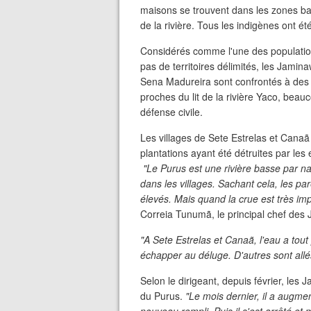
maisons se trouvent dans les zones bas
de la rivière. Tous les indigènes ont 
Considérés comme l'une des populations
pas de territoires délimités, les Jami
Sena Madureira sont confrontés à des d
proches du lit de la rivière Yaco, be
défense civile.
Les villages de Sete Estrelas et Canaã
plantations ayant été détruites par le
"Le Purus est une rivière basse par n
dans les villages. Sachant cela, les par
élevés. Mais quand la crue est très im
Correia Tunumã, le principal chef des
"A Sete Estrelas et Canaã, l'eau a tout 
échapper au déluge. D'autres sont allés
Selon le dirigeant, depuis février, le
du Purus.
"Le mois dernier, il a augmen