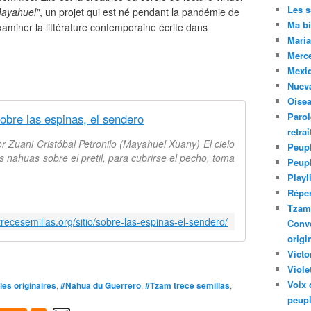
Les 
Mayahuel"
, un projet qui est né pendant la pandémie de
Ma bi
xaminer la littérature contemporaine écrite dans
Maria
Merc
Mexiq
Nuev
Oise
Parol
obre las espinas, el sendero
retra
r Zuani Cristóbal Petronilo (Mayahuel Xuany) El cielo
Peupl
 nahuas sobre el pretil, para cubrirse el pecho, toma
Peup
Playl
Réper
Tzam.
trecesemillas.org/sitio/sobre-las-espinas-el-sendero/
Conve
origi
Victo
Viole
Voix 
es originaires
,
#Nahua du Guerrero
,
#Tzam trece semillas
,
peupl