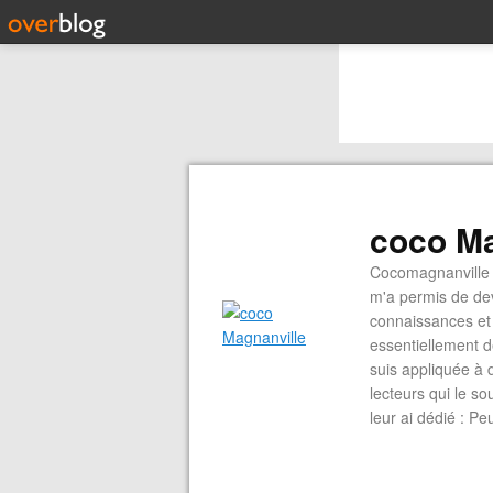
coco Ma
Cocomagnanville 
m'a permis de dev
connaissances et 
essentiellement d
suis appliquée à 
lecteurs qui le s
leur ai dédié : P