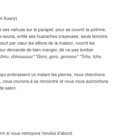
el Xuany)
e ses nahuas sur le parapet, pour se couvrir la poitrine,
e-souris, enfile ses huaraches crayeuses, seuls témoins
urt par cœur les sillons de la maison, nourrit les
, leur demande de bien manger, de ne pas tomber
chiru, chiruuuuuu" "Goro, goro, goroooo" "Tchu, tchu,
s qui embrassent un instant les pierres, nous cherchons
, nous courons à sa rencontre et nous nous accrochons
de salon.
rrir si nous nettoyons l'enclos d'abord.