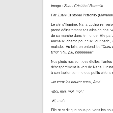
Image : Zuani Cristóbal Petronilo
Par Zuani Cristóbal Petronilo (Mayahu
Le ciel s'illumine, Nana Lucina renvers
prend délicatement ses ailes de chauv
de sa marche dans le monde. Elle parco
animaux, chante pour eux, leur parle
malade. Au loin, on entend les "
Chiru 
tchu" "Piu, piu, piuuuuuuu"
Nos pieds nus sont des étoiles filante
désespérément la voix de Nana Lucina
à son tablier comme des petits chiens 
-
Je veux les nourrir aussi, Amá
!
-
Moi, moi, moi, moi !
-
Et, moi !
Elle rit et dit que nous pouvons les nou