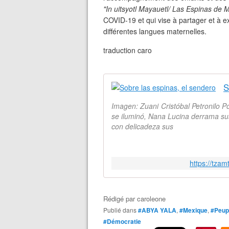
"In uitsyotl Mayauetl/ Las Espinas de 
COVID-19 et qui vise à partager et à e
différentes langues maternelles.
traduction caro
S
Imagen: Zuani Cristóbal Petronilo Po
se iluminó, Nana Lucina derrama sus
con delicadeza sus
https://tzam
Rédigé par
caroleone
Publié dans
#ABYA YALA
,
#Mexique
,
#Peupl
#Démocratie