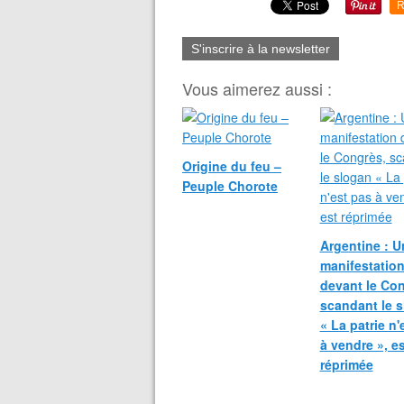
R
S'inscrire à la newsletter
Vous aimerez aussi :
Origine du feu –
Peuple Chorote
Argentine : U
manifestatio
devant le Con
scandant le 
« La patrie n'
à vendre », es
réprimée