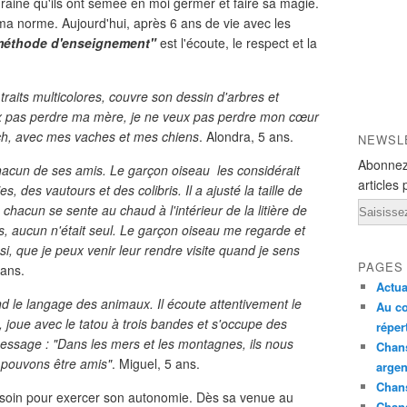
la graine qu'ils ont semée en moi germer et faire sa magie.
a norme. Aujourd'hui, après 6 ans de vie avec les
 méthode d'enseignement"
est l'écoute, le respect et la
raits multicolores, couvre son dessin d'arbres et
veux pas perdre ma mère, je ne veux pas perdre mon cœur
nch, avec mes vaches et mes chiens
. Alondra, 5 ans.
NEWSL
Abonnez
hacun de ses amis. Le garçon oiseau les considérait
articles 
 des vautours et des colibris. Il a ajusté la taille de
Email
 chacun se sente au chaud à l'intérieur de la litière de
és, aucun n'était seul. Le garçon oiseau me regarde et
si, que je peux venir leur rendre visite quand je sens
PAGES
 ans.
Actua
nd le langage des animaux. Il écoute attentivement le
Au co
 joue avec le tatou à trois bandes et s'occupe des
réper
essage : "Dans les mers et les montagnes, ils nous
Chans
 pouvons être amis"
. Miguel, 5 ans.
argen
Chans
besoin pour exercer son autonomie. Dès sa venue au
Chan