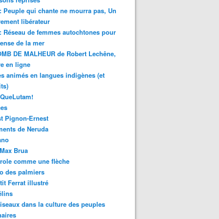
 : Peuple qui chante ne mourra pas, Un
ment libérateur
 : Réseau de femmes autochtones pour
fense de la mer
MB DE MALHEUR de Robert Lechêne,
re en ligne
s animés en langues indigènes (et
ts)
sQueLutam!
ces
t Pignon-Ernest
ments de Neruda
ano
-Max Brua
role comme une flèche
o des palmiers
it Ferrat illustré
élins
iseaux dans la culture des peuples
naires