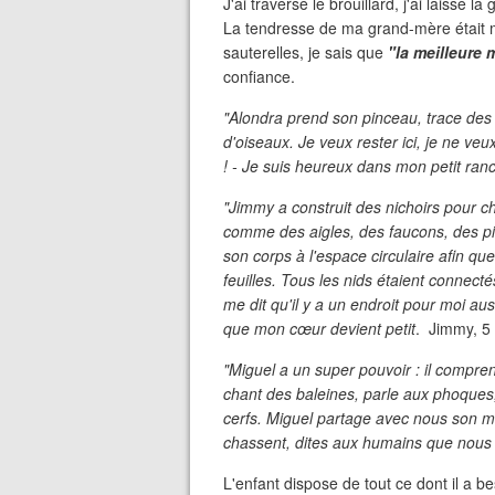
J'ai traversé le brouillard, j'ai laissé 
La tendresse de ma grand-mère était m
sauterelles, je sais que
"la meilleure
confiance.
"Alondra prend son pinceau, trace des t
d'oiseaux. Je veux rester ici, je ne 
! - Je suis heureux dans mon petit ra
"Jimmy a construit des nichoirs pour c
comme des aigles, des faucons, des pies,
son corps à l'espace circulaire afin que
feuilles. Tous les nids étaient connect
me dit qu'il y a un endroit pour moi aus
que mon cœur devient petit
. Jimmy, 5
"Miguel a un super pouvoir : il compre
chant des baleines, parle aux phoques,
cerfs. Miguel partage avec nous son m
chassent, dites aux humains que nous
L'enfant dispose de tout ce dont il a 