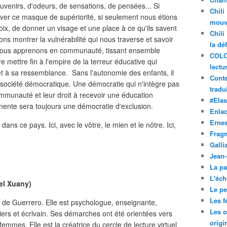
uvenirs, d'odeurs, de sensations, de pensées... Si
Chili
ver ce masque de supériorité, si seulement nous étions
mouve
ix, de donner un visage et une place à ce qu'ils savent
Chili
ns montrer la vulnérabilité qui nous traverse et savoir
la dé
ous apprenons en communauté, tissant ensemble
COLO
e mettre fin à l'empire de la terreur éducative qui
lectu
 à sa ressemblance. Sans l'autonomie des enfants, il
Conte
ne société démocratique. Une démocratie qui n'intègre pas
tradui
mmunauté et leur droit à recevoir une éducation
#Ela
inente sera toujours une démocratie d'exclusion.
Enla
Ernes
ans ce pays. Ici, avec le vôtre, le mien et le nôtre. Ici,
Frag
Galli
Jean
La pa
L'éch
el Xuany)
Le pet
Les f
 de Guerrero. Elle est psychologue, enseignante,
Les o
liers et écrivain. Ses démarches ont été orientées vers
origi
mmes. Elle est la créatrice du cercle de lecture virtuel