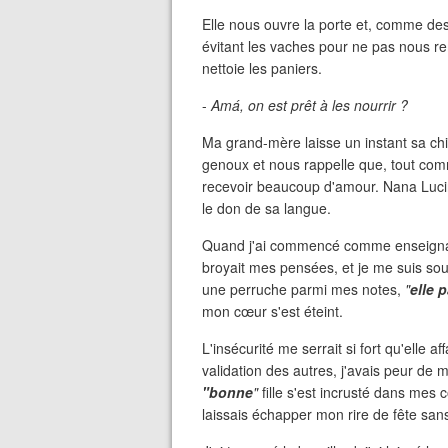
Elle nous ouvre la porte et, comme des
évitant les vaches pour ne pas nous re
nettoie les paniers.
-
Amá, on est prêt à les nourrir ?
Ma grand-mère laisse un instant sa chiq
genoux et nous rappelle que, tout comm
recevoir beaucoup d'amour. Nana Luci
le don de sa langue.
Quand j'ai commencé comme enseignant
broyait mes pensées, et je me suis so
une perruche parmi mes notes,
"
elle 
mon cœur s'est éteint.
L'insécurité me serrait si fort qu'elle af
validation des autres, j'avais peur de
"bonne
"
fille s'est incrusté dans mes c
laissais échapper mon rire de fête san