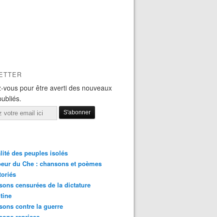
ETTER
-vous pour être averti des nouveaux
publiés.
lité des peuples isolés
eur du Che : chansons et poèmes
toriés
ons censurées de la dictature
tine
ons contre la guerre
sons reprises