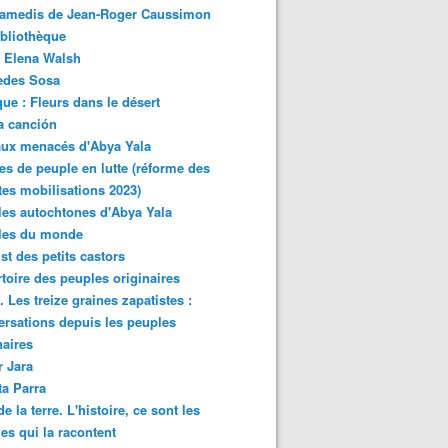
samedis de Jean-Roger Caussimon
bliothèque
 Elena Walsh
edes Sosa
ue : Fleurs dans le désert
a canción
aux menacés d'Abya Yala
es de peuple en lutte (réforme des
ites mobilisations 2023)
es autochtones d'Abya Yala
les du monde
ist des petits castors
toire des peuples originaires
 Les treize graines zapatistes :
rsations depuis les peuples
naires
r Jara
ta Parra
de la terre. L'histoire, ce sont les
es qui la racontent