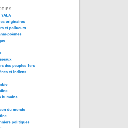
ORIES
 YALA
es originaires
urs et pollueurs
anar-poèmes
que
l
u
iseaux
rs des peuples 1ers
ènes et indiens
mbie
tine
s humains
é
son du monde
tine
nniers politiques