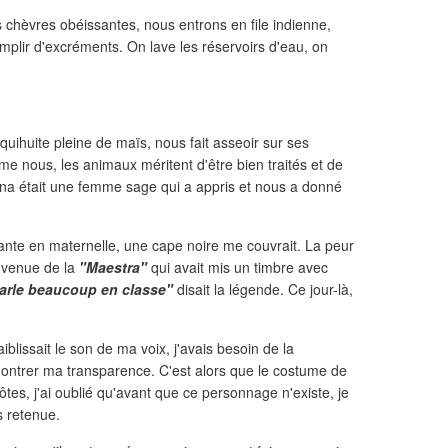
 chèvres obéissantes, nous entrons en file indienne,
mplir d'excréments. On lave les réservoirs d'eau, on
uihuite pleine de maïs, nous fait asseoir sur ses
e nous, les animaux méritent d'être bien traités et de
na était une femme sage qui a appris et nous a donné
e en maternelle, une cape noire me couvrait. La peur
uvenue de la
"Maestra"
qui avait mis un timbre avec
parle beaucoup en classe"
disait la légende. Ce jour-là,
faiblissait le son de ma voix, j'avais besoin de la
 montrer ma transparence. C'est alors que le costume de
ôtes, j'ai oublié qu'avant que ce personnage n'existe, je
s retenue.