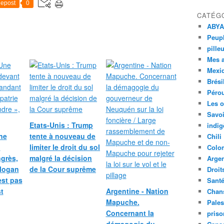
epost
0
CATÉG
ABYA
Peupl
pille
Mes 
Mexi
Brési
Péro
Les o
Savoi
Etats-Unis : Trump
indig
ne
tente à nouveau de
Chili
n
limiter le droit du sol
Colo
grès,
malgré la décision
Argen
slogan
de la Cour suprême
Droit
est pas
Sant
t
Argentine - Nation
Chan
Mapuche.
Pales
Concernant la
priso