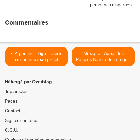
Commentaires
< Argentine : Tigre : alerte
Mexique : Appel des
sur un nouveau projet
Peuples Nahua de la région
immobilier qui viole la
Cholulteca pour des
protection des zones
mobilisations dans tous les
humides
territoires >
Hébergé par Overblog
Top articles
Pages
Contact
Signaler un abus
C.G.U.
Cookies et données personnelles