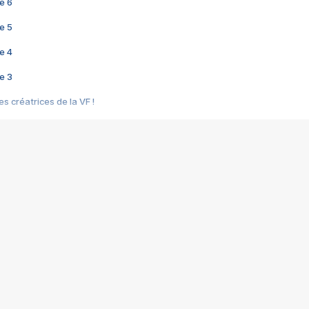
e 6
e 5
e 4
e 3
s créatrices de la VF !
e 2
e 1
e Mektoub My Love arrive enfin ! Rencontre avec Shaïn Boumedine et Sal
i : après Toni en famille
elle réalise le bouleversant Dites lui que je l'aime
ais ! Rencontre autour de Vie privée de Rebecca Zlotowski
 de Marguerite, Grave... Rencontre avec Ella Rumpf
 Les Rêveurs, un film intime sur la santé mentale