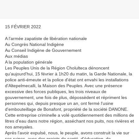
15 FÉVRIER 2022
A l'armée zapatiste de libération nationale
Au Congrès National Indigène
Au Conseil Indigène de Gouvernement
Aux médias
A la population générale
Les Peuples Unis de la Région Cholulteca dénoncent
qu'aujourd'hui, 15 février à 1h20 du matin, la Garde Nationale, la
police anti-émeute et la police d'état ont envahi les installations
d'Altepelmecalli, la Maison des Peuples. Avec une présence
excessive des forces publiques, les trois niveaux de
gouvernement, une fois de plus, dépossèdent et répriment les
personnes qui, depuis presque un an, ont fermé l'usine
d'embouteillage de Bonafont, propriété de la société DANONE.
Cette entreprise criminelle a volé quotidiennement des millions de
litres d'eau dans notre région, asséchant nos puits, nos rivières et
nos ameyales.
Après l'avoir expulsé, nous, le peuple, avons construit la vie sur
ses ruines, avec des projets de santé, d'éducation, de