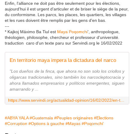
Enfin, l'alliance ne doit pas être seulement pour les élections,
aujourd'hui il est urgent d'articuler et de briser le siège de la peur,
du conformisme. Les parcs, les places, les quartiers, les villages
et les rues doivent être remplis par les gens d'en bas.
---
* Kajkoj Máximo Ba Tiul est
Maya Poqomchi
', anthropologue,
théologien, philosophe, chercheur et professeur d'université.
traduction caro d'un texte paru sur Servindi.org le 16/02/2022
En territorio maya impera la dictadura del narco
"Los dueños de la finca, que ahora no son solo los criollos y
oligarcas tradicionales, sino también los narcocleptocracia y
ahora llamados empresarios y políticos emergentes, siguen
amarrando y ...
https://www.servindi.org/actualidad-opinion/16/02/2022/en-territorio-maya-impera-la-dictadura-del-narco
#ABYA YALA
#Guatemala
#Peuples originaires
#Elections
#Corruption
#Options à gauche
#Mayas
#Poqomchi'