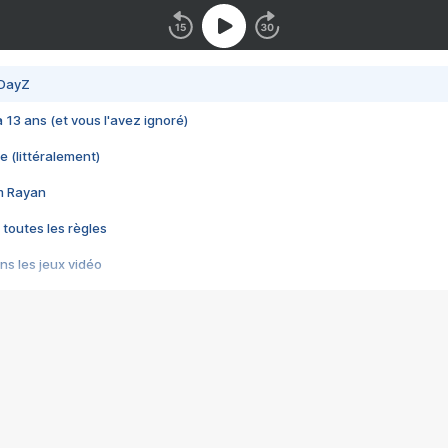
 DayZ
 a 13 ans (et vous l'avez ignoré)
e (littéralement)
im Rayan
 toutes les règles
s les jeux vidéo
us choquant de Rockstar ? - Le scandale BULLY
e plus moche de Steam
du RÊVE tourne au CAUCHEMAR
pendant 8 heures
it… à tort