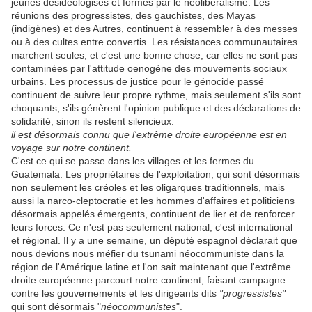
jeunes désidéologisés et formés par le néolibéralisme. Les
réunions des progressistes, des gauchistes, des Mayas
(indigènes) et des Autres, continuent à ressembler à des messes
ou à des cultes entre convertis. Les résistances communautaires
marchent seules, et c'est une bonne chose, car elles ne sont pas
contaminées par l'attitude oenogène des mouvements sociaux
urbains. Les processus de justice pour le génocide passé
continuent de suivre leur propre rythme, mais seulement s'ils sont
choquants, s'ils génèrent l'opinion publique et des déclarations de
solidarité, sinon ils restent silencieux.
il est désormais connu que l'extrême droite européenne est en
voyage sur notre continent.
C'est ce qui se passe dans les villages et les fermes du
Guatemala. Les propriétaires de l'exploitation, qui sont désormais
non seulement les créoles et les oligarques traditionnels, mais
aussi la narco-cleptocratie et les hommes d'affaires et politiciens
désormais appelés émergents, continuent de lier et de renforcer
leurs forces. Ce n'est pas seulement national, c'est international
et régional. Il y a une semaine, un député espagnol déclarait que
nous devions nous méfier du tsunami néocommuniste dans la
région de l'Amérique latine et l'on sait maintenant que l'extrême
droite européenne parcourt notre continent, faisant campagne
contre les gouvernements et les dirigeants dits
"progressistes"
qui sont désormais "
néocommunistes
".