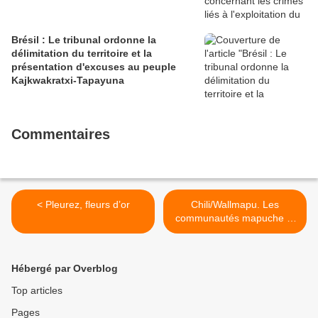
Brésil : Le tribunal ordonne la
délimitation du territoire et la
présentation d'excuses au peuple
Kajkwakratxi-Tapayuna
Commentaires
< Pleurez, fleurs d’or
Chili/Wallmapu. Les
communautés mapuche et
les voisins en défense du
rio Cholchol dénoncent la
responsabilité des
Hébergé par Overblog
entreprises forestières dans
les méga-incendies >
Top articles
Pages