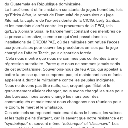
du Guatemala en République dominicaine.
Le harcèlement et l'intimidation constants de juges honnêtes, tels
qu'Ericka Aifan, le retrait de l'immunité de poursuites du juge
Xitumul, la capture de l'ex-présidente de la CICIG, Leily Santizo,
et les mandats d'arrêt contre les procureurs de la FECI, tels
qu'Eva Xiomara Sosa, le harcèlement constant des membres de
la presse alternative, comme ce qui s'est passé dans les
installations de CREOMPAZ, où des militaires ont refusé l'accès
aux journalistes pour couvrir les procédures émises par le juge
chargé de l'affaire Tactic, pour disparition forcée.
Cela nous montre que nous ne sommes pas confrontés à une
régression autoritaire. Parce que nous ne sommes jamais sortis
de cet autoritarisme. Souvenons-nous de feu Arzú, qui appelait à
battre la presse qui ne comprend pas, et maintenant ses enfants
appellent à durcir le militarisme contre les peuples indigènes.
Nous ne devons pas être naïfs, car, croyant que l'État et le
gouvernement allaient changer, nous avons changé les rues pour
des bureaux, nous avons changé les murs pour des
communiqués et maintenant nous changeons nos réunions pour
le zoom, le meet et le whatsapp.
Ces criminels se reposent maintenant dans le hamac, les valises
et les tapis pleins d'argent, car ils savent que notre résistance est
"
symbolique
" et souvent même "
folklorique" et "discursive".
Les