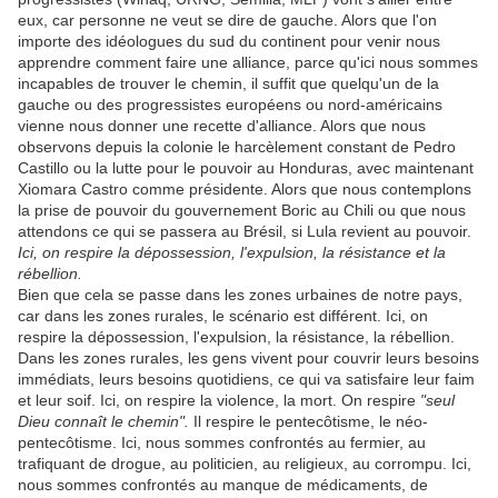
eux, car personne ne veut se dire de gauche. Alors que l'on
importe des idéologues du sud du continent pour venir nous
apprendre comment faire une alliance, parce qu'ici nous sommes
incapables de trouver le chemin, il suffit que quelqu'un de la
gauche ou des progressistes européens ou nord-américains
vienne nous donner une recette d'alliance. Alors que nous
observons depuis la colonie le harcèlement constant de Pedro
Castillo ou la lutte pour le pouvoir au Honduras, avec maintenant
Xiomara Castro comme présidente. Alors que nous contemplons
la prise de pouvoir du gouvernement Boric au Chili ou que nous
attendons ce qui se passera au Brésil, si Lula revient au pouvoir.
Ici, on respire la dépossession, l'expulsion, la résistance et la
rébellion.
Bien que cela se passe dans les zones urbaines de notre pays,
car dans les zones rurales, le scénario est différent. Ici, on
respire la dépossession, l'expulsion, la résistance, la rébellion.
Dans les zones rurales, les gens vivent pour couvrir leurs besoins
immédiats, leurs besoins quotidiens, ce qui va satisfaire leur faim
et leur soif. Ici, on respire la violence, la mort. On respire
"seul
Dieu connaît le chemin".
Il respire le pentecôtisme, le néo-
pentecôtisme. Ici, nous sommes confrontés au fermier, au
trafiquant de drogue, au politicien, au religieux, au corrompu. Ici,
nous sommes confrontés au manque de médicaments, de