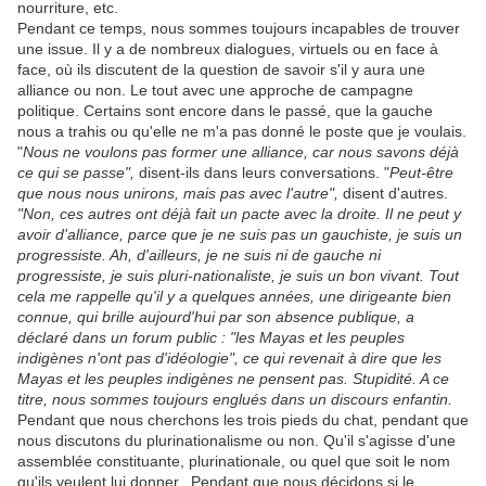
nourriture, etc.
Pendant ce temps, nous sommes toujours incapables de trouver
une issue. Il y a de nombreux dialogues, virtuels ou en face à
face, où ils discutent de la question de savoir s'il y aura une
alliance ou non. Le tout avec une approche de campagne
politique. Certains sont encore dans le passé, que la gauche
nous a trahis ou qu'elle ne m'a pas donné le poste que je voulais.
"
Nous ne voulons pas former une alliance, car nous savons déjà
ce qui se passe",
disent-ils dans leurs conversations. "
Peut-être
que nous nous unirons, mais pas avec l'autre",
disent d'autres.
"Non, ces autres ont déjà fait un pacte avec la droite. Il ne peut y
avoir d'alliance, parce que je ne suis pas un gauchiste, je suis un
progressiste. Ah, d'ailleurs, je ne suis ni de gauche ni
progressiste, je suis pluri-nationaliste, je suis un bon vivant. Tout
cela me rappelle qu'il y a quelques années, une dirigeante bien
connue, qui brille aujourd'hui par son absence publique, a
déclaré dans un forum public : "les Mayas et les peuples
indigènes n'ont pas d'idéologie", ce qui revenait à dire que les
Mayas et les peuples indigènes ne pensent pas. Stupidité. A ce
titre, nous sommes toujours englués dans un discours enfantin.
Pendant que nous cherchons les trois pieds du chat, pendant que
nous discutons du plurinationalisme ou non. Qu'il s'agisse d'une
assemblée constituante, plurinationale, ou quel que soit le nom
qu'ils veulent lui donner. Pendant que nous décidons si le