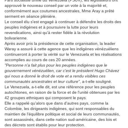
Parti socialiste unifié du Venezuela (PSUV), les législateurs ont
approuvé le nouveau conseil par un vote à la majorité et,
conformément aux coutumes ancestrales, Mme Aray a prêté
serment en séance plénière.
Le conseil élu s'est engagé à continuer à défendre les droits des
peuples indigènes et à poursuivre la lutte pour leurs
revendications, ainsi qu'à rester fidèle à la révolution
bolivarienne.
Après avoir pris la présidence de cette organisation, la leader
Waray a assuré à cette agence que les indigènes vénézuéliens
continueront à porter la vérité sur le Venezuela et les réalisations
accomplies au cours de ces 20 années.
"Personne n'a fait plus pour les peuples indigènes que le
gouvernement vénézuélien, car c'est le président Hugo Chávez
qui nous a donné le droit de vote et a rendu visibles ces
communautés ancestrales et leur culture"
, a-t-elle souligné.
Le Venezuela, a-t-elle dit, est une référence pour les peuples
autochtones, en raison de la force et de l'unité obtenues par les
42 groupes ethniques qui composent le pays.
Elle a rappelé qu'alors que dans d'autres pays, comme la
Colombie, les dirigeants indigènes, qui sont responsables du
maintien de l'équilibre politique et social de leurs communautés,
sont assassinés, dans cette nation sud-américaine, des lois et
des décrets sont établis pour leur protection.