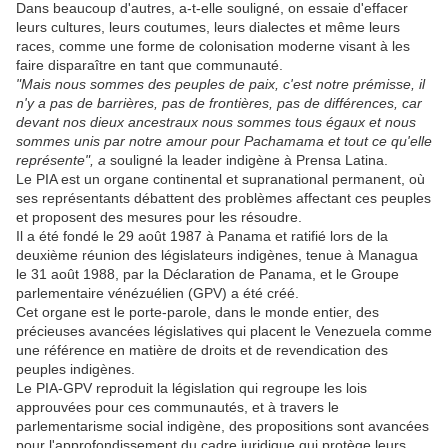
Dans beaucoup d'autres, a-t-elle souligné, on essaie d'effacer
leurs cultures, leurs coutumes, leurs dialectes et même leurs
races, comme une forme de colonisation moderne visant à les
faire disparaître en tant que communauté.
"Mais nous sommes des peuples de paix, c'est notre prémisse, il
n'y a pas de barrières, pas de frontières, pas de différences, car
devant nos dieux ancestraux nous sommes tous égaux et nous
sommes unis par notre amour pour Pachamama et tout ce qu'elle
représente", a
souligné la leader indigène à Prensa Latina.
Le PIA est un organe continental et supranational permanent, où
ses représentants débattent des problèmes affectant ces peuples
et proposent des mesures pour les résoudre.
Il a été fondé le 29 août 1987 à Panama et ratifié lors de la
deuxième réunion des législateurs indigènes, tenue à Managua
le 31 août 1988, par la Déclaration de Panama, et le Groupe
parlementaire vénézuélien (GPV) a été créé.
Cet organe est le porte-parole, dans le monde entier, des
précieuses avancées législatives qui placent le Venezuela comme
une référence en matière de droits et de revendication des
peuples indigènes.
Le PIA-GPV reproduit la législation qui regroupe les lois
approuvées pour ces communautés, et à travers le
parlementarisme social indigène, des propositions sont avancées
pour l'approfondissement du cadre juridique qui protège leurs