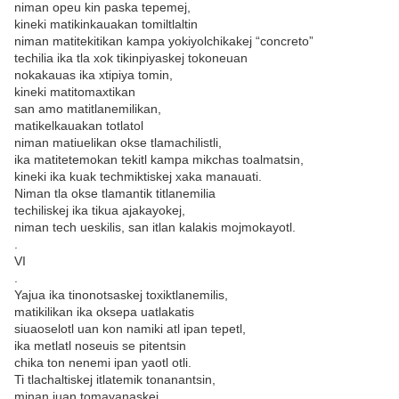
niman opeu kin paska tepemej,
kineki matikinkauakan tomiltlaltin
niman matitekitikan kampa yokiyolchikakej “concreto”
techilia ika tla xok tikinpiyaskej tokoneuan
nokakauas ika xtipiya tomin,
kineki matitomaxtikan
san amo matitlanemilikan,
matikelkauakan totlatol
niman matiuelikan okse tlamachilistli,
ika matitetemokan tekitl kampa mikchas toalmatsin,
kineki ika kuak techmiktiskej xaka manauati.
Niman tla okse tlamantik titlanemilia
techiliskej ika tikua ajakayokej,
niman tech ueskilis, san itlan kalakis mojmokayotl.
.
VI
.
Yajua ika tinonotsaskej toxiktlanemilis,
matikilikan ika oksepa uatlakatis
siuaoselotl uan kon namiki atl ipan tepetl,
ika metlatl noseuis se pitentsin
chika ton nenemi ipan yaotl otli.
Ti tlachaltiskej itlatemik tonanantsin,
minan iuan tomayanaskej,