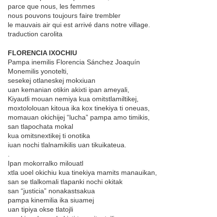
parce que nous, les femmes
nous pouvons toujours faire trembler
le mauvais air qui est arrivé dans notre village.
traduction carolita
FLORENCIA IXOCHIU
Pampa inemilis Florencia Sánchez Joaquín
Monemilis yonotelti,
sesekej otlaneskej mokxiuan
uan kemanian otikin akixti ipan ameyali,
Kiyautli mouan nemiya kua omitstlamiltikej,
moxtololouan kitoua ika kox tinekiya ti oneuas,
momauan okichijej “lucha” pampa amo timikis,
san tlapochata mokal
kua omitsnextikej ti onotika
iuan nochi tlalnamikilis uan tikuikateua.
.
Ipan mokorralko milouatl
xtla uoel okichiu kua tinekiya mamits manauikan,
san se tlalkomali tlapanki nochi okitak
san “justicia” nonakastsakua
pampa kinemilia ika siuamej
uan tipiya okse tlatojli