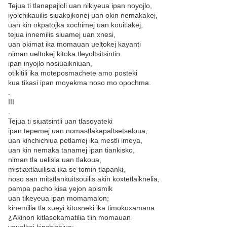
Tejua ti tlanapajloli uan nikiyeua ipan noyojlo,
iyolchikauilis siuakojkonej uan okin nemakakej,
uan kin okpatojka xochimej uan kouitlakej,
tejua innemilis siuamej uan xnesi,
uan okimat ika momauan ueltokej kayanti
niman ueltokej kitoka tleyoltsitsintin
ipan inyojlo nosiuaikniuan,
otikitili ika moteposmachete amo posteki
kua tikasi ipan moyekma noso mo opochma.
.
III
.
Tejua ti siuatsintli uan tlasoyateki
ipan tepemej uan nomastlakapaltsetseloua,
uan kinchichiua petlamej ika mestli imeya,
uan kin nemaka tanamej ipan tiankisko,
niman tla uelisia uan tlakoua,
mistlaxtlauilisia ika se tomin tlapanki,
noso san mitstlankuitsouilis akin koxtetlaiknelia,
pampa pacho kisa yejon apismik
uan tikeyeua ipan momamalon;
kinemilia tla xueyi kitosneki ika timokoxamana
¿Akinon kitlasokamatilia tlin momauan