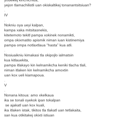
youelkej kinchichiua;
yejon tlamachilistli uan okiskaltikej tonanantsitsiuan?
.
IV
.
Nokniu oya ueyi kalpan,
kampa xaka mitsitasnekis,
kitetemoto tekitl pampa xokinek nonamikti,
ompa okixmatito apismik niman iuan kistinemiya
pampa ompa notlaxtlaua “hasta” kua atli.
.
Nosiuaikniu kimakasi tla okipojlo ialmatsin
kua kitlauekita,
pampa itlakayo kin kelnamikcha keniki tlacha tlali,
niman itlaken kin kelnamikcha amoxtin
uan kox ueli kiamapoua.
.
V
.
Nonana kitoua: amo xkelkaua
ika se tonali oyekok ipan tokalpan
se ajakatl uan kox kuali,
ika itlaken istak, tikitos tla tlakatl uan tetlakaita,
san kua otikitakej okixti istiuan