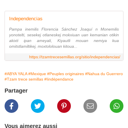
Independencias
Pampa inemilis Florencia Sánchez Joaquí n Monemilis
yonotelti, sesekej otlaneskej mokxiuan uan kemanian otikin
akixti ipan ameyali, Kiyautli mouan nemiya kua
omitstlamiltikej, moxtololouan kitoua...
https://tzamtrecesemillas.org/sitio/independencias/
#ABYA YALA
#Mexique
#Peuples originaires
#Nahua du Guerrero
#Tzam trece semillas
#Iindépendance
Partager
Vous aimerez aussi