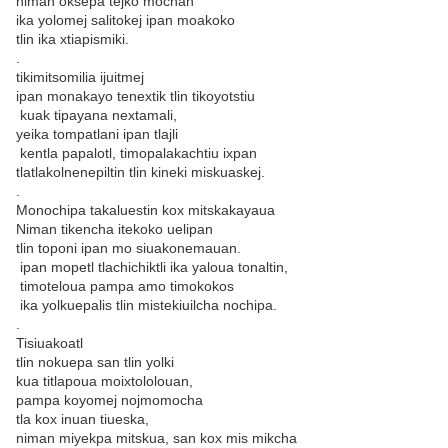
niman oksepa tejko mochan
ika yolomej salitokej ipan moakoko
tlin ika xtiapismiki.
.
tikimitsomilia ijuitmej
ipan monakayo tenextik tlin tikoyotstiu
kuak tipayana nextamali,
yeika tompatlani ipan tlajli
kentla papalotl, timopalakachtiu ixpan
tlatlakolnenepiltin tlin kineki miskuaskej.
.
Monochipa takaluestin kox mitskakayaua
Niman tikencha itekoko uelipan
tlin toponi ipan mo siuakonemauan.
ipan mopetl tlachichiktli ika yaloua tonaltin,
timoteloua pampa amo timokokos
ika yolkuepalis tlin mistekiuilcha nochipa.
.
Tisiuakoatl
tlin nokuepa san tlin yolki
kua titlapoua moixtololouan,
pampa koyomej nojmomocha
tla kox inuan tiueska,
niman miyekpa mitskua, san kox mis mikcha