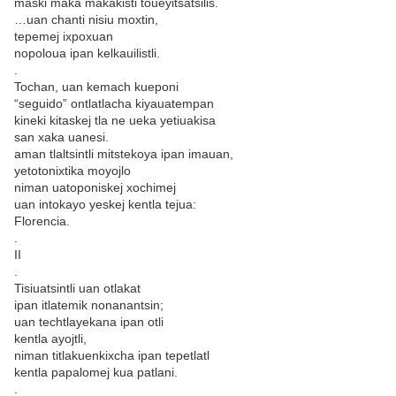
maski maka makakisti toueyitsatsilis.
…uan chanti nisiu moxtin,
tepemej ixpoxuan
nopoloua ipan kelkauilistli.
.
Tochan, uan kemach kueponi
“seguido” ontlatlacha kiyauatempan
kineki kitaskej tla ne ueka yetiuakisa
san xaka uanesi.
aman tlaltsintli mitstekoya ipan imauan,
yetotonixtika moyojlo
niman uatoponiskej xochimej
uan intokayo yeskej kentla tejua:
Florencia.
.
II
.
Tisiuatsintli uan otlakat
ipan itlatemik nonanantsin;
uan techtlayekana ipan otli
kentla ayojtli,
niman titlakuenkixcha ipan tepetlatl
kentla papalomej kua patlani.
.