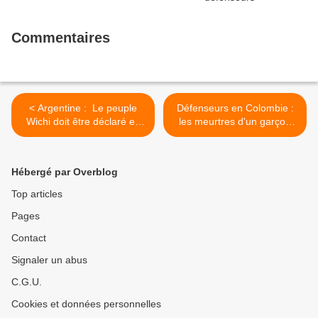
Commentaires
< Argentine : Le peuple
Défenseurs en Colombie :
Wichi doit être déclaré en
les meurtres d'un garçon
situation d'urgence
indigène écologiste dans le
humanitaire
Cauca et d'un leader social
dans les llanos s'ajoutent
Hébergé par Overblog
aux premiers décès de
2022 >
Top articles
Pages
Contact
Signaler un abus
C.G.U.
Cookies et données personnelles