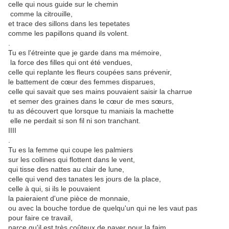
celle qui nous guide sur le chemin
comme la citrouille,
et trace des sillons dans les tepetates
comme les papillons quand ils volent.
.
Tu es l'étreinte que je garde dans ma mémoire,
la force des filles qui ont été vendues,
celle qui replante les fleurs coupées sans prévenir,
le battement de cœur des femmes disparues,
celle qui savait que ses mains pouvaient saisir la charrue
et semer des graines dans le cœur de mes sœurs,
tu as découvert que lorsque tu maniais la machette
elle ne perdait si son fil ni son tranchant.
IIII
.
Tu es la femme qui coupe les palmiers
sur les collines qui flottent dans le vent,
qui tisse des nattes au clair de lune,
celle qui vend des tanates les jours de la place,
celle à qui, si ils le pouvaient
la paieraient d'une pièce de monnaie,
ou avec la bouche tordue de quelqu'un qui ne les vaut pas
pour faire ce travail,
parce qu'il est très coûteux de payer pour la faim