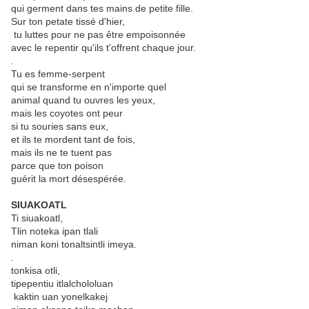
qui germent dans tes mains de petite fille.
Sur ton petate tissé d'hier,
tu luttes pour ne pas être empoisonnée
avec le repentir qu'ils t'offrent chaque jour.
.
Tu es femme-serpent
qui se transforme en n'importe quel
animal quand tu ouvres les yeux,
mais les coyotes ont peur
si tu souries sans eux,
et ils te mordent tant de fois,
mais ils ne te tuent pas
parce que ton poison
guérit la mort désespérée.
SIUAKOATL
Ti siuakoatl,
Tlin noteka ipan tlali
niman koni tonaltsintli imeya.
.
tonkisa otli,
tipepentiu itlalchololuan
kaktin uan yonelkakej