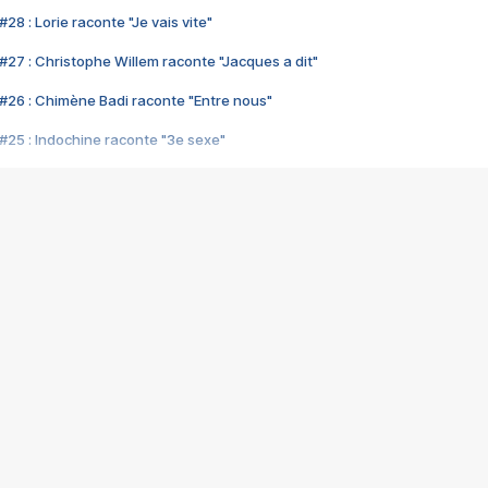
28 : Lorie raconte "Je vais vite"
#27 : Christophe Willem raconte "Jacques a dit"
#26 : Chimène Badi raconte "Entre nous"
#25 : Indochine raconte "3e sexe"
#24 : Zaho raconte "C'est chelou"
#23 : Patrick Bruel raconte "Au café des délices"
#22 : Kyo raconte "Le chemin"
#21 : Nolwenn Leroy raconte "Cassé"
#20 : Patrick Hernandez raconte "Born to be alive"
#19 : Lorie raconte "Près de moi"
#18 : Michael Jones raconte "A nos actes manqués" (avec Jean-Jacque
#17 : Khaled raconte "Aïcha"