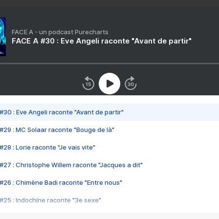
FACE A - un podcast Purecharts
FACE A #30 : Eve Angeli raconte "Avant de partir"
#30 : Eve Angeli raconte "Avant de partir"
#29 : MC Solaar raconte "Bouge de là"
28 : Lorie raconte "Je vais vite"
#27 : Christophe Willem raconte "Jacques a dit"
#26 : Chimène Badi raconte "Entre nous"
#25 : Indochine raconte "3e sexe"
#24 : Zaho raconte "C'est chelou"