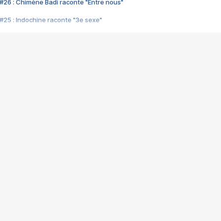
#26 : Chimène Badi raconte "Entre nous"
#25 : Indochine raconte "3e sexe"
#24 : Zaho raconte "C'est chelou"
#23 : Patrick Bruel raconte "Au café des délices"
#22 : Kyo raconte "Le chemin"
#21 : Nolwenn Leroy raconte "Cassé"
#20 : Patrick Hernandez raconte "Born to be alive"
#19 : Lorie raconte "Près de moi"
#18 : Michael Jones raconte "A nos actes manqués" (avec Jean-Jacque
#17 : Khaled raconte "Aïcha"
#16 : Corneille raconte "Parce qu'on vient de loin"
#15 : Indochine raconte "L'aventurier"
14 : Lorie raconte "Sur un air latino"