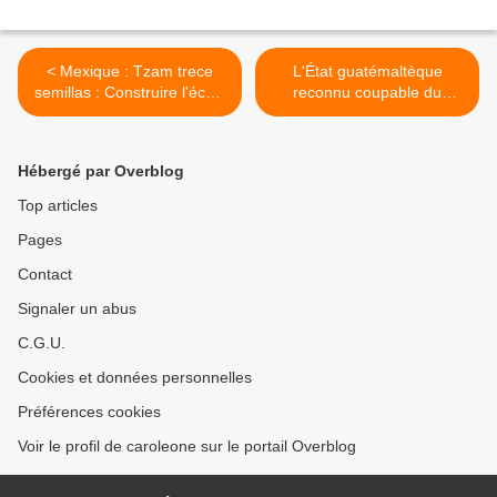
< Mexique : Tzam trece
L'État guatémaltèque
semillas : Construire l'école
reconnu coupable du
à partir de la communauté.
massacre d'Aldea Los
Mon expérience en tant
Josefinos en 1982 sous le
qu'enseignante dans l'école
régime de Ríos Montt >
Hébergé par Overblog
secondaire communautaire
Top articles
Pages
Contact
Signaler un abus
C.G.U.
Cookies et données personnelles
Préférences cookies
Voir le profil de caroleone sur le portail Overblog