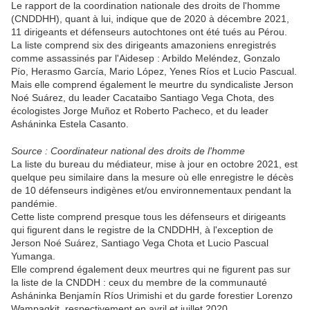
Le rapport de la coordination nationale des droits de l'homme
(CNDDHH), quant à lui, indique que de 2020 à décembre 2021,
11 dirigeants et défenseurs autochtones ont été tués au Pérou.
La liste comprend six des dirigeants amazoniens enregistrés
comme assassinés par l'Aidesep : Arbildo Meléndez, Gonzalo
Pío, Herasmo García, Mario López, Yenes Ríos et Lucio Pascual.
Mais elle comprend également le meurtre du syndicaliste Jerson
Noé Suárez, du leader Cacataibo Santiago Vega Chota, des
écologistes Jorge Muñoz et Roberto Pacheco, et du leader
Asháninka Estela Casanto.
Source : Coordinateur national des droits de l'homme
La liste du bureau du médiateur, mise à jour en octobre 2021, est
quelque peu similaire dans la mesure où elle enregistre le décès
de 10 défenseurs indigènes et/ou environnementaux pendant la
pandémie.
Cette liste comprend presque tous les défenseurs et dirigeants
qui figurent dans le registre de la CNDDHH, à l'exception de
Jerson Noé Suárez, Santiago Vega Chota et Lucio Pascual
Yumanga.
Elle comprend également deux meurtres qui ne figurent pas sur
la liste de la CNDDH : ceux du membre de la communauté
Asháninka Benjamín Ríos Urimishi et du garde forestier Lorenzo
Wampagkit, respectivement en avril et juillet 2020.