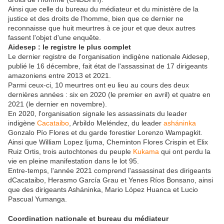
Ainsi que celle du bureau du médiateur et du ministère de la
justice et des droits de l'homme, bien que ce dernier ne
reconnaisse que huit meurtres à ce jour et que deux autres
fassent l'objet d'une enquête.
Aidesep : le registre le plus complet
Le dernier registre de l'organisation indigène nationale Aidesep,
publié le 16 décembre, fait état de l'assassinat de 17 dirigeants
amazoniens entre 2013 et 2021.
Parmi ceux-ci, 10 meurtres ont eu lieu au cours des deux
dernières années : six en 2020 (le premier en avril) et quatre en
2021 (le dernier en novembre).
En 2020, l'organisation signale les assassinats du leader
indigène
Cacataibo
, Arbildo Meléndez, du leader
asháninka
Gonzalo Pío Flores et du garde forestier Lorenzo Wampagkit.
Ainsi que William Lopez Ijuma, Cheminton Flores Crispin et Elix
Ruiz Ortis, trois autochtones du peuple
Kukama
qui ont perdu la
vie en pleine manifestation dans le lot 95.
Entre-temps, l'année 2021 comprend l'assassinat des dirigeants
dCacataibo, Herasmo García Grau et Yenes Ríos Bonsano, ainsi
que des dirigeants Asháninka, Mario López Huanca et Lucio
Pascual Yumanga.
Coordination nationale et bureau du médiateur