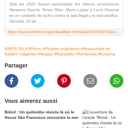
Solo en 2021 fueron asesinados los líderes amazónicos
Herasmo García, Yenes Ríos, Mario López y Lucio Pascual
en un contexto de lucha contra la tala ilegal y el narcotráfico.
Servindi, 23 de ...
https://www.servindi.org/actualidad-noticias/23/12/2021/diez-defensores-y-lideres-indigenas-asesinados-durante-la-pandemia
#ABYA YALA
#Pérou
#Peuples originaires
#Assassinats de
leaders indigènes
#Awajún
#Kakataibo
#Asháninka
#Kukama
Partager
Vous aimerez aussi
Brésil : Un quilombo résiste là où le
fleuve São Francisco rencontre la mer