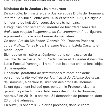
Ministère de la Justice : huit meurtres
De son côté, le ministère de la Justice et des Droits de l'homme a
informé Servindi qu'entre avril 2019 et octobre 2021, il a signalé
le meurtre de huit défenseurs des droits humains.
Il s'agit plus précisément du meurtre de huit "
défenseurs des
droits des peuples indigènes et de l'environnement"
, qui figurent
également sur la liste du bureau du médiateur.
Ce sont : Arbildo Meléndez, Gonzalo Pío, Roberto Pacheco,
Jorge Muñoz, Yenes Ríos, Herasmo García, Estela Casanto et
Mario López.
Bien que ce ministère ait également pris connaissance du
meurtre de l'activiste Pedro Prada García et du leader Asháninka
Lucio Pascual Yumanga, il a noté que les deux crimes font l'objet
d'une enquête.
L'enquête
"permettra de déterminer si la mort"
des deux
personnes "
a été motivée par leur travail de défense des droits
de l'homme"
, a déclaré la Direction des droits de l'homme.
Ils ont également indiqué que, pendant le Protocole visant à
garantir la protection des défenseurs des droits de l'homme,
approuvé en 2019, ils ont reçu 31 demandes de protection, dont
23 ont été admises.
En outre, ils ont émis 17 alertes précoces, dans le cadre