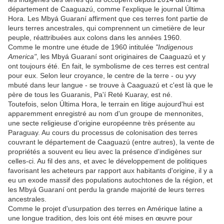
département de Caaguazú, comme l'explique le journal Última
Hora. Les Mbyá Guaraní affirment que ces terres font partie de
leurs terres ancestrales, qui comprennent un cimetière de leur
peuple, réattribuées aux colons dans les années 1960.
Comme le montre une étude de 1960 intitulée
"Indigenous
America"
, les Mbyá Guaraní sont originaires de Caaguazú et y
ont toujours été. En fait, le symbolisme de ces terres est central
pour eux. Selon leur croyance, le centre de la terre - ou yvy
mbuté dans leur langue - se trouve à Caaguazú et c'est là que le
père de tous les Guaranis, Pa'í Reté Kuaray, est né.
Toutefois, selon Última Hora, le terrain en litige aujourd'hui est
apparemment enregistré au nom d'un groupe de mennonites,
une secte religieuse d'origine européenne très présente au
Paraguay. Au cours du processus de colonisation des terres
couvrant le département de Caaguazú (entre autres), la vente de
propriétés a souvent eu lieu avec la présence d'indigènes sur
celles-ci. Au fil des ans, et avec le développement de politiques
favorisant les acheteurs par rapport aux habitants d'origine, il y a
eu un exode massif des populations autochtones de la région, et
les Mbyá Guaraní ont perdu la grande majorité de leurs terres
ancestrales.
Comme le projet d'usurpation des terres en Amérique latine a
une longue tradition, des lois ont été mises en œuvre pour