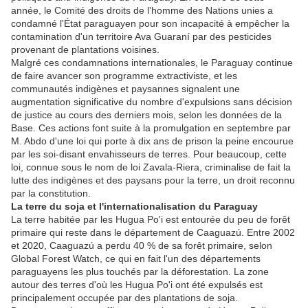
année, le Comité des droits de l'homme des Nations unies a
condamné l'État paraguayen pour son incapacité à empêcher la
contamination d'un territoire Ava Guaraní par des pesticides
provenant de plantations voisines.
Malgré ces condamnations internationales, le Paraguay continue
de faire avancer son programme extractiviste, et les
communautés indigènes et paysannes signalent une
augmentation significative du nombre d'expulsions sans décision
de justice au cours des derniers mois, selon les données de la
Base. Ces actions font suite à la promulgation en septembre par
M. Abdo d'une loi qui porte à dix ans de prison la peine encourue
par les soi-disant envahisseurs de terres. Pour beaucoup, cette
loi, connue sous le nom de loi Zavala-Riera, criminalise de fait la
lutte des indigènes et des paysans pour la terre, un droit reconnu
par la constitution.
La terre du soja et l'internationalisation du Paraguay
La terre habitée par les Hugua Po'i est entourée du peu de forêt
primaire qui reste dans le département de Caaguazú. Entre 2002
et 2020, Caaguazú a perdu 40 % de sa forêt primaire, selon
Global Forest Watch, ce qui en fait l'un des départements
paraguayens les plus touchés par la déforestation. La zone
autour des terres d'où les Hugua Po'i ont été expulsés est
principalement occupée par des plantations de soja.