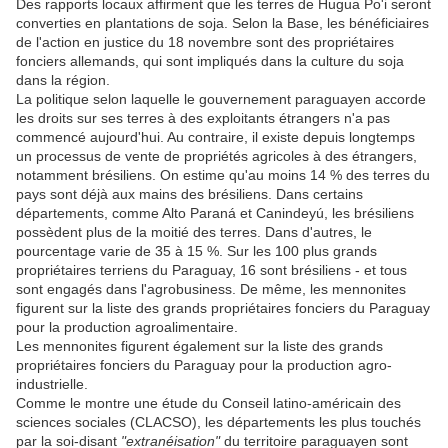
Des rapports locaux affirment que les terres de Hugua Po'i seront
converties en plantations de soja. Selon la Base, les bénéficiaires
de l'action en justice du 18 novembre sont des propriétaires
fonciers allemands, qui sont impliqués dans la culture du soja
dans la région.
La politique selon laquelle le gouvernement paraguayen accorde
les droits sur ses terres à des exploitants étrangers n'a pas
commencé aujourd'hui. Au contraire, il existe depuis longtemps
un processus de vente de propriétés agricoles à des étrangers,
notamment brésiliens. On estime qu'au moins 14 % des terres du
pays sont déjà aux mains des brésiliens. Dans certains
départements, comme Alto Paraná et Canindeyú, les brésiliens
possèdent plus de la moitié des terres. Dans d'autres, le
pourcentage varie de 35 à 15 %. Sur les 100 plus grands
propriétaires terriens du Paraguay, 16 sont brésiliens - et tous
sont engagés dans l'agrobusiness. De même, les mennonites
figurent sur la liste des grands propriétaires fonciers du Paraguay
pour la production agroalimentaire.
Les mennonites figurent également sur la liste des grands
propriétaires fonciers du Paraguay pour la production agro-
industrielle.
Comme le montre une étude du Conseil latino-américain des
sciences sociales (CLACSO), les départements les plus touchés
par la soi-disant
"extranéisation"
du territoire paraguayen sont