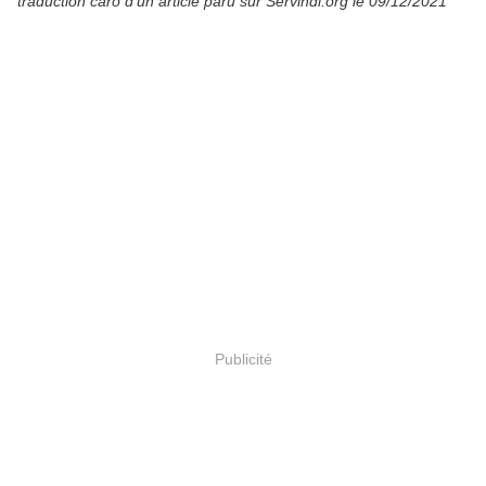
traduction caro d'un article paru sur Servindi.org le 09/12/2021
Publicité