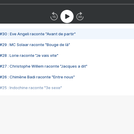
#30 : Eve Angeli raconte "Avant de partir"
#29 : MC Solaar raconte "Bouge de là"
28 : Lorie raconte "Je vais vite"
#27 : Christophe Willem raconte "Jacques a dit"
#26 : Chimène Badi raconte "Entre nous"
#25 : Indochine raconte "3e sexe"
#24 : Zaho raconte "C'est chelou"
#23 : Patrick Bruel raconte "Au café des délices"
#22 : Kyo raconte "Le chemin"
#21 : Nolwenn Leroy raconte "Cassé"