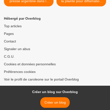
presse argentine dans la
la plainte pour diffamation
criminalisation du peuple
contre une journaliste de
Mapuche
Mongabay Latam >
Hébergé par Overblog
Top articles
Pages
Contact
Signaler un abus
C.G.U.
Cookies et données personnelles
Préférences cookies
Voir le profil de caroleone sur le portail Overblog
Créer un blog sur Overblog
Créer un blog