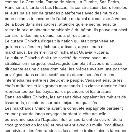
comme La Centinela, Tambo de Mora, La Cumbe, San Pedro,
Rancheria, Litardo et Las Huacas. Ils construisaient leurs temples
et leurs palais sur de grandes plateformes avec des murs de
boue selon la technique de l’adobe ou tapial qui consiste à verser
de la boue dans des cadres, attendre qu’elle sèche, ensuite
retirer la brique obtenue semblable à du béton. Ils pouvaient ainsi
construire des murs épais, hauts et résistants.
Le curaca Chincha dirigeait la nation qui était organisée en
guildes divisées en pêcheurs, artisans, agriculteurs et
marchands. Le dernier roi chincha était Guavia Rucana.
La culture Chincha était une société de classe avec une
stratification marquée, esclavagiste semble-t-il avec une classe
dirigeante et une classe dominée. les prêtres avaient une position
privilégiée dans cette société car ils étaient sensés être les
intermédiaires entre les dieux et le peuple. Venaient ensuite les
chefs militaires et les grands marchands. La classe dominée était
représentée par les paysans, les pêcheurs et les artisans.
Dans les villes Chincha, les artisans développaient les métiers de
tisserands, sculpteurs sur bois, bijoutiers qualifiés.
Les marchands Chincha avant la conquête espagnole partaient
en mer pour de longs voyages bordant la côte actuelle
péruvienne jusqu’à l’Equateur ils transportaient du cuivre, de la
coca (production locale) et revenaient avec du mullu (coquillage
spondylus), des émeraudes ils faisaient le trafic d’objets fabriqués