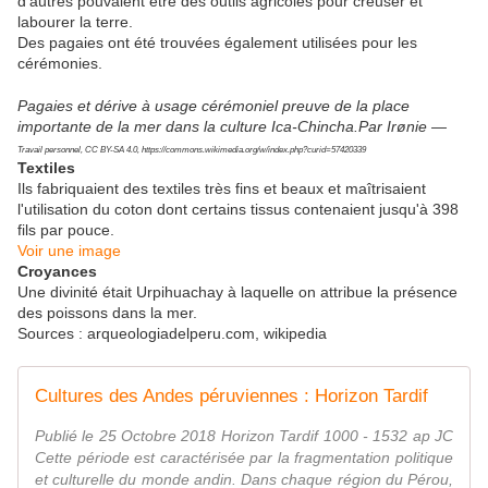
d’autres pouvaient être des outils agricoles pour creuser et
labourer la terre.
Des pagaies ont été trouvées également utilisées pour les
cérémonies.
Pagaies et dérive à usage cérémoniel preuve de la place
importante de la mer dans la culture Ica-Chincha.Par Irønie —
Travail personnel, CC BY-SA 4.0, https://commons.wikimedia.org/w/index.php?curid=57420339
Textiles
Ils fabriquaient des textiles très fins et beaux et maîtrisaient
l'utilisation du coton dont certains tissus contenaient jusqu'à 398
fils par pouce.
Voir une image
Croyances
Une divinité était Urpihuachay à laquelle on attribue la présence
des poissons dans la mer.
Sources : arqueologiadelperu.com, wikipedia
Cultures des Andes péruviennes : Horizon Tardif
Publié le 25 Octobre 2018 Horizon Tardif 1000 - 1532 ap JC
Cette période est caractérisée par la fragmentation politique
et culturelle du monde andin. Dans chaque région du Pérou,