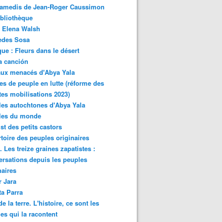
samedis de Jean-Roger Caussimon
bliothèque
 Elena Walsh
edes Sosa
ue : Fleurs dans le désert
a canción
aux menacés d'Abya Yala
es de peuple en lutte (réforme des
ites mobilisations 2023)
es autochtones d'Abya Yala
les du monde
ist des petits castors
toire des peuples originaires
 Les treize graines zapatistes :
rsations depuis les peuples
naires
r Jara
ta Parra
de la terre. L'histoire, ce sont les
es qui la racontent