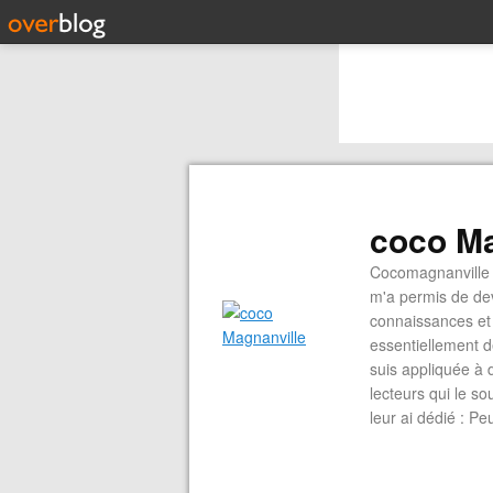
coco Ma
Cocomagnanville 
m'a permis de dev
connaissances et 
essentiellement d
suis appliquée à 
lecteurs qui le s
leur ai dédié : P