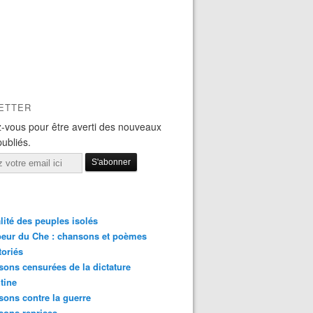
ETTER
-vous pour être averti des nouveaux
publiés.
lité des peuples isolés
eur du Che : chansons et poèmes
toriés
ons censurées de la dictature
tine
ons contre la guerre
sons reprises