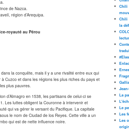
ca.
Chili
vince de Nazca.
mouve
ravelí, région d’Arequipa.
Chili
la dé
ice-royauté au Pérou
COLO
lectu
Conte
tradui
#Ela
Enla
Ernes
o dans la conquête, mais il y a une rivalité entre eux qui
Frag
à Cuzco et dans les régions les plus riches du pays et
Galli
les plus pauvres.
Jean
La pa
ion d’Almagro en 1538, les partisans de celui-ci se
L'éch
. Les luttes obligent la Couronne à intervenir et
Le pet
uté qui va gérer le versant du Pacifique. La capitale
Les f
sous le nom de Ciudad de los Reyes. Cette ville a un
Les o
mbo qui est de nette influence noire.
origi