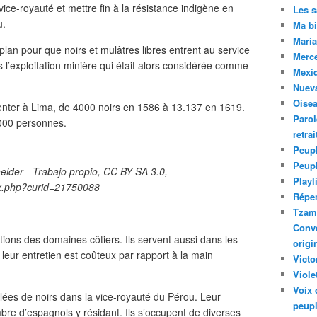
ice-royauté et mettre fin à la résistance indigène en
Les 
u.
Ma bi
Maria
lan pour que noirs et mulâtres libres entrent au service
Merc
l’exploitation minière qui était alors considérée comme
Mexiq
Nuev
Oise
enter à Lima, de 4000 noirs en 1586 à 13.137 en 1619.
Parol
.000 personnes.
retra
Peupl
Peup
eider - Trabajo propio, CC BY-SA 3.0,
Playl
ex.php?curid=21750088
Réper
Tzam.
Conve
tions des domaines côtiers. Ils servent aussi dans les
origi
eur entretien est coûteux par rapport à la main
Victo
Viole
Voix 
uplées de noirs dans la vice-royauté du Pérou. Leur
peupl
re d’espagnols y résidant. Ils s’occupent de diverses