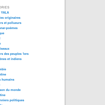
ORIES
 YALA
es originaires
urs et pollueurs
anar-poèmes
que
l
u
iseaux
rs des peuples 1ers
ènes et indiens
mbie
tine
s humains
é
son du monde
tine
nniers politiques