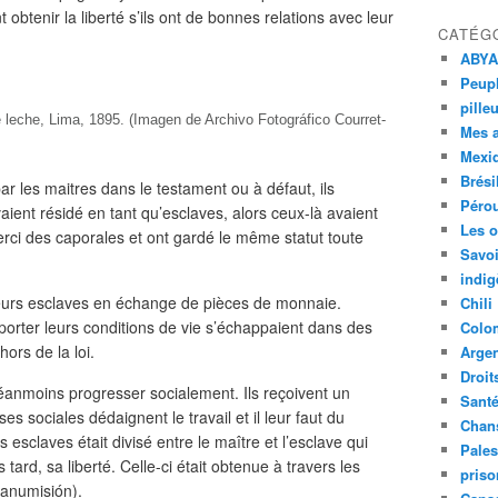
obtenir la liberté s’ils ont de bonnes relations avec leur
CATÉG
ABYA
Peupl
pille
 leche, Lima, 1895. (Imagen de Archivo Fotográfico Courret-
Mes 
Mexi
Brési
par les maitres dans le testament ou à défaut, ils
Péro
vaient résidé en tant qu’esclaves, alors ceux-là avaient
Les o
erci des caporales et ont gardé le même statut toute
Savoi
indig
 leurs esclaves en échange de pièces de monnaie.
Chili
orter leurs conditions de vie s’échappaient dans des
Colo
ors de la loi.
Argen
Droit
néanmoins progresser socialement. Ils reçoivent un
Sant
s sociales dédaignent le travail et il leur faut du
Chan
 esclaves était divisé entre le maître et l’esclave qui
Pales
tard, sa liberté. Celle-ci était obtenue à travers les
priso
manumisión).