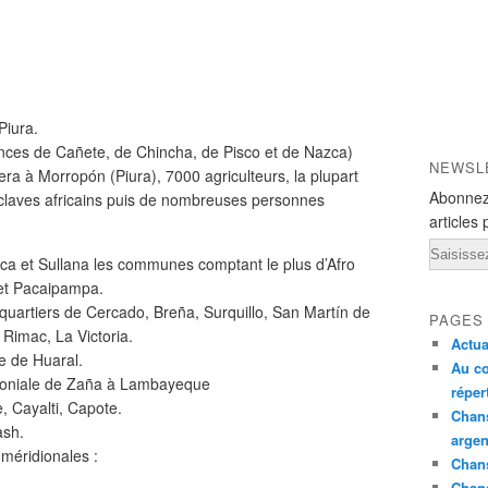
Piura.
vinces de Cañete, de Chincha, de Pisco et de Nazca)
NEWSL
era à Morropón (Piura), 7000 agriculteurs, la plupart
Abonnez
claves africains puis de nombreuses personnes
articles 
Email
aca et Sullana les communes comptant le plus d’Afro
 et Pacaipampa.
s quartiers de Cercado, Breña, Surquillo, San Martín de
PAGES
 Rimac, La Victoria.
Actua
ce de Huaral.
Au co
 coloniale de Zaña à Lambayeque
réper
, Cayalti, Capote.
Chans
ash.
argen
 méridionales :
Chans
Chan