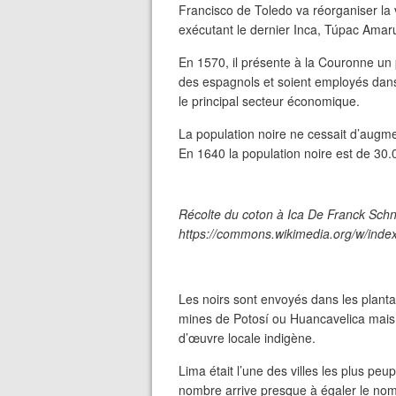
Francisco de Toledo va réorganiser la v
exécutant le dernier Inca, Túpac Amar
En 1570, il présente à la Couronne un p
des espagnols et soient employés dans 
le principal secteur économique.
La population noire ne cessait d’augm
En 1640 la population noire est de 30
Récolte du coton à Ica De Franck Schn
https://commons.wikimedia.org/w/ind
Les noirs sont envoyés dans les planta
mines de Potosí ou Huancavelica mais l
d’œuvre locale indigène.
Lima était l’une des villes les plus pe
nombre arrive presque à égaler le nomb