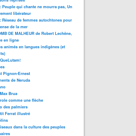
 : Peuple qui chante ne mourra pas, Un
ment libérateur
 : Réseau de femmes autochtones pour
fense de la mer
MB DE MALHEUR de Robert Lechêne,
re en ligne
s animés en langues indigènes (et
ts)
sQueLutam!
ces
t Pignon-Ernest
ments de Neruda
ano
-Max Brua
role comme une flèche
o des palmiers
it Ferrat illustré
élins
iseaux dans la culture des peuples
naires