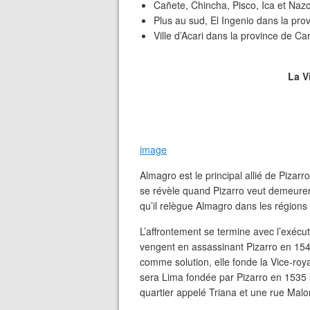
Cañete, Chincha, Pisco, Ica et Naz
Plus au sud, El Ingenio dans la pro
Ville d’Acari dans la province de Ca
La V
image
Almagro est le principal allié de Pizarr
se révèle quand Pizarro veut demeurer 
qu’il relègue Almagro dans les régions 
L’affrontement se termine avec l’exécut
vengent en assassinant Pizarro en 1541
comme solution, elle fonde la Vice-roya
sera Lima fondée par Pizarro en 1535 
quartier appelé Triana et une rue Malo