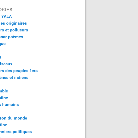
ORIES
 YALA
es originaires
urs et pollueurs
anar-poèmes
que
l
u
iseaux
rs des peuples 1ers
ènes et indiens
mbie
tine
s humains
é
son du monde
tine
nniers politiques