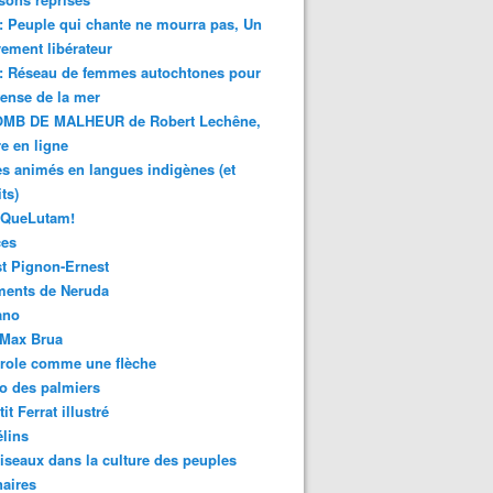
 : Peuple qui chante ne mourra pas, Un
ment libérateur
 : Réseau de femmes autochtones pour
fense de la mer
MB DE MALHEUR de Robert Lechêne,
re en ligne
s animés en langues indigènes (et
ts)
sQueLutam!
ces
t Pignon-Ernest
ments de Neruda
ano
-Max Brua
role comme une flèche
o des palmiers
it Ferrat illustré
élins
iseaux dans la culture des peuples
naires