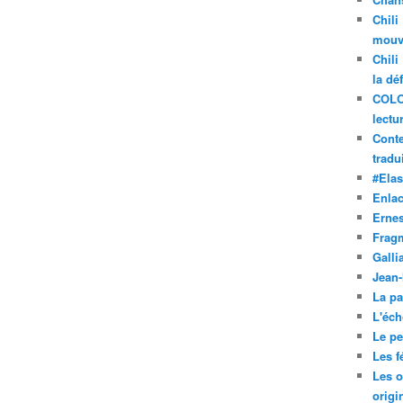
Chili
mouve
Chili
la dé
COLO
lectu
Conte
tradui
#Ela
Enla
Ernes
Frag
Galli
Jean
La pa
L'éch
Le pet
Les f
Les o
origi