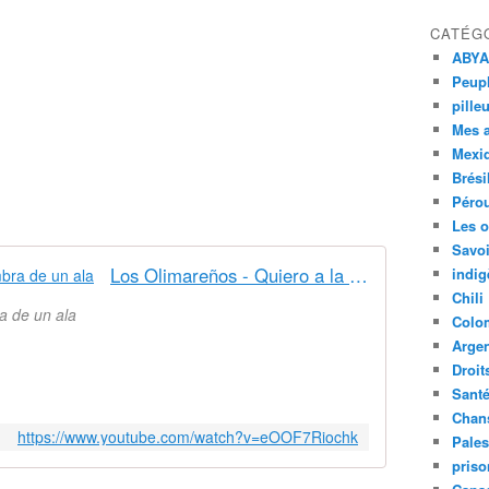
CATÉG
ABYA
Peupl
pille
Mes 
Mexi
Brési
Péro
Les o
Savoi
Los Olimareños - Quiero a la Sombra de un ala
indig
Chili
a de un ala
Colo
Argen
Droit
Sant
Chan
https://www.youtube.com/watch?v=eOOF7Riochk
Pales
priso