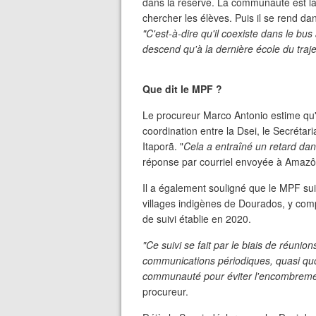
dans la réserve. La communauté est la 
chercher les élèves. Puis il se rend 
"C'est-à-dire qu'il coexiste dans le b
descend qu'à la dernière école du traje
Que dit le MPF ?
Le procureur Marco Antonio estime qu'i
coordination entre la Dsei, le Secrétari
Itaporã. "
Cela a entraîné un retard dans
réponse par courriel envoyée à Amazô
Il a également souligné que le MPF suit
villages indigènes de Dourados, y comp
de suivi établie en 2020.
"Ce suivi se fait par le biais de réunio
communications périodiques, quasi quo
communauté pour éviter l'encombremen
procureur.