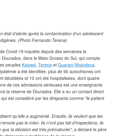
n état d'alerte après la contamination d'un adolescent
 indigènes. (Photo Fernando Terena)
de Covid-19 inquiète depuis des semaines la
 Dourados, dans le Mato Grosso do Sul, qui compte
des peuples
Kaiowá
,
Terena
et
Guarani Nhandeva
.
'épidémie a été identifiée, plus de 90 autochtones ont
t décédées et 10 ont été hospitalisées, dont quatre
 L'une de ces admissions sérieuses est une enseignante
ans la réserve de Dourados. Elle a eu un contact direct
, qui est considéré par les dirigeants comme
"le patient
s disent qu'elle a augmenté. Ensuite, ils veulent que les
'envoie pas le mien. Ils n'ont pas fait d'inspections, ils
e que la décision est très prématurée"
, a déclaré le père