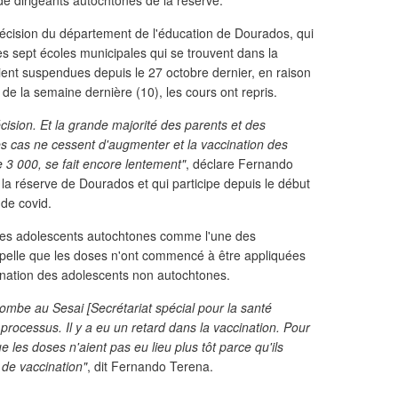
e dirigeants autochtones de la réserve.
 décision du département de l'éducation de Dourados, qui
es sept écoles municipales qui se trouvent dans la
ient suspendues depuis le 27 octobre dernier, en raison
de la semaine dernière (10), les cours ont repris.
cision. Et la grande majorité des parents et des
s cas ne cessent d'augmenter et la vaccination des
e 3 000, se fait encore lentement"
, déclare Fernando
s la réserve de Dourados et qui participe depuis le début
de covid.
 des adolescents autochtones comme l'une des
appelle que les doses n'ont commencé à être appliquées
cination des adolescents non autochtones.
combe au Sesai [Secrétariat spécial pour la santé
 processus. Il y a eu un retard dans la vaccination. Pour
que les doses n'aient pas eu lieu plus tôt parce qu'ils
 de vaccination"
, dit Fernando Terena.