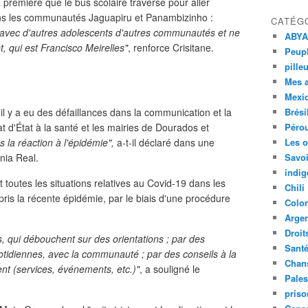
première que le bus scolaire traverse pour aller
dans les communautés Jaguapiru et Panambizinho :
CATÉG
us avec d'autres adolescents d'autres communautés et ne
ABYA
t, qui est Francisco Meirelles"
, renforce Crisitane.
Peupl
pille
Mes 
Mexi
l y a eu des défaillances dans la communication et la
Brési
at d'État à la santé et les mairies de Dourados et
Péro
 la réaction à l'épidémie",
a-t-il déclaré dans une
Les o
nia Real.
Savoi
indig
 toutes les situations relatives au Covid-19 dans les
Chili
ris la récente épidémie, par le biais d'une procédure
Colo
Argen
Droit
ns, qui débouchent sur des orientations ; par des
Sant
tidiennes, avec la communauté ; par des conseils à la
Chan
t (services, événements, etc.)"
, a souligné le
Pales
priso