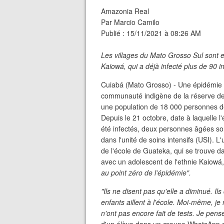
Amazonia Real
Par Marcio Camilo
Publié : 15/11/2021 à 08:26 AM
Les villages du Mato Grosso Sul sont e
Kaiowá, qui a déjà infecté plus de 90
Cuiabá (Mato Grosso) - Une épidémie 
communauté indigène de la réserve de
une population de 18 000 personnes 
Depuis le 21 octobre, date à laquelle l
été infectés, deux personnes âgées son
dans l'unité de soins intensifs (USI).
de l'école de Guateka, qui se trouve d
avec un adolescent de l'ethnie Kaiowá
au point zéro de l'épidémie".
"Ils ne disent pas qu'elle a diminué. Il
enfants aillent à l'école. Moi-même, je n
n'ont pas encore fait de tests. Je pens