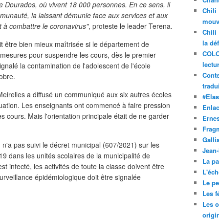
e Dourados, où vivent 18 000 personnes. En ce sens, il
Chili
mmunauté, la laissant démunie face aux services et aux
mouve
et à combattre le coronavirus"
, proteste le leader Terena.
Chili
la dé
it être bien mieux maîtrisée si le département de
COLO
s mesures pour suspendre les cours, dès le premier
lectu
gnalé la contamination de l'adolescent de l'école
Conte
tobre.
tradui
o Meirelles a diffusé un communiqué aux six autres écoles
#Ela
tuation. Les enseignants ont commencé à faire pression
Enla
es cours. Mais l'orientation principale était de ne garder
Ernes
Frag
Galli
 n'a pas suivi le décret municipal (607/2021) sur les
Jean
19 dans les unités scolaires de la municipalité de
La pa
st infecté, les activités de toute la classe doivent être
L'éch
urveillance épidémiologique doit être signalée
Le pet
Les f
Les o
origi