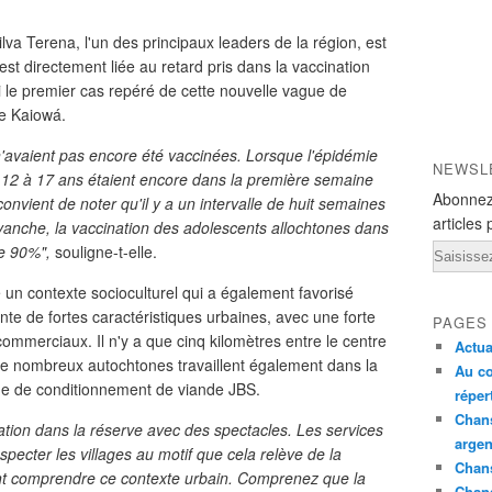
va Terena, l'un des principaux leaders de la région, est
est directement liée au retard pris dans la vaccination
le premier cas repéré de cette nouvelle vague de
ie Kaiowá.
n'avaient pas encore été vaccinées. Lorsque l'épidémie
NEWSL
12 à 17 ans étaient encore dans la première semaine
Abonnez
 convient de noter qu'il y a un intervalle de huit semaines
articles 
vanche, la vaccination des adolescents allochtones dans
de 90%",
souligne-t-elle.
Email
 un contexte socioculturel qui a également favorisé
te de fortes caractéristiques urbaines, avec une forte
PAGES
ommerciaux. Il n'y a que cinq kilomètres entre le centre
Actua
 De nombreux autochtones travaillent également dans la
Au co
sine de conditionnement de viande JBS.
réper
Chans
tion dans la réserve avec des spectacles. Les services
argen
specter les villages au motif que cela relève de la
Chans
vent comprendre ce contexte urbain. Comprenez que la
Chan