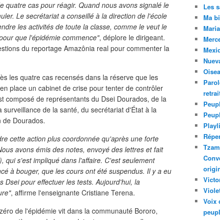
 de quatre cas pour réagir. Quand nous avons signalé le
Les 
ler. Le secrétariat a conseillé à la direction de l'école
Ma bi
endre les activités de toute la classe, comme le veut le
Maria
ne pour que l'épidémie commence"
, déplore le dirigeant.
Merc
estions du reportage Amazônia real pour commenter la
Mexiq
Nuev
Oise
rès les quatre cas recensés dans la réserve que les
Parol
 en place un cabinet de crise pour tenter de contrôler
retra
, est composé de représentants du Dsei Dourados, de la
Peupl
a surveillance de la santé, du secrétariat d'État à la
Peup
on de Dourados.
Playl
Réper
re cette action plus coordonnée qu'après une forte
Tzam.
us avons émis des notes, envoyé des lettres et fait
Conve
, qui s'est impliqué dans l'affaire. C'est seulement
origi
é à bouger, que les cours ont été suspendus. Il y a eu
Victo
sei pour effectuer les tests. Aujourd'hui, la
Viole
ure"
, affirme l'enseignante Cristiane Terena.
Voix 
 zéro de l'épidémie vit dans la communauté Bororo,
peupl