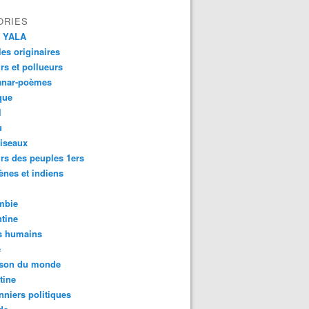
ORIES
 YALA
es originaires
urs et pollueurs
anar-poèmes
que
l
u
iseaux
rs des peuples 1ers
ènes et indiens
mbie
tine
s humains
é
son du monde
tine
nniers politiques