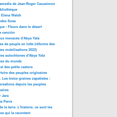
samedis de Jean-Roger Caussimon
bliothèque
 Elena Walsh
edes Sosa
ue : Fleurs dans le désert
a canción
aux menacés d'Abya Yala
es de peuple en lutte (réforme des
ites mobilisations 2023)
es autochtones d'Abya Yala
les du monde
ist des petits castors
toire des peuples originaires
 Les treize graines zapatistes :
rsations depuis les peuples
naires
r Jara
ta Parra
de la terre. L'histoire, ce sont les
es qui la racontent