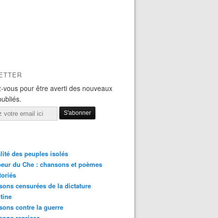
ETTER
-vous pour être averti des nouveaux
publiés.
lité des peuples isolés
eur du Che : chansons et poèmes
toriés
ons censurées de la dictature
tine
ons contre la guerre
sons reprises