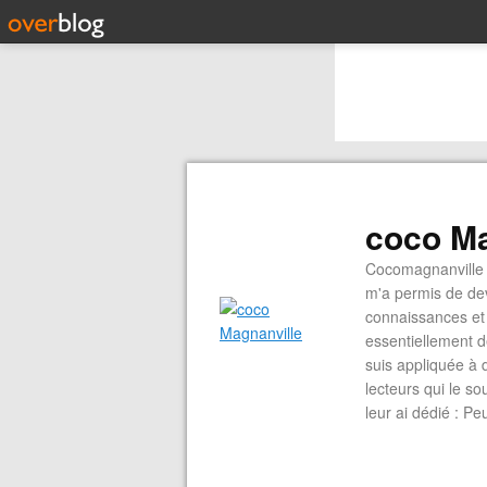
coco Ma
Cocomagnanville 
m'a permis de dev
connaissances et 
essentiellement d
suis appliquée à 
lecteurs qui le s
leur ai dédié : P