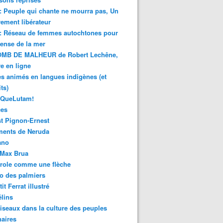
 : Peuple qui chante ne mourra pas, Un
ment libérateur
 : Réseau de femmes autochtones pour
fense de la mer
MB DE MALHEUR de Robert Lechêne,
re en ligne
s animés en langues indigènes (et
ts)
sQueLutam!
ces
t Pignon-Ernest
ments de Neruda
ano
-Max Brua
role comme une flèche
o des palmiers
it Ferrat illustré
élins
iseaux dans la culture des peuples
naires