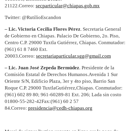
21122.Correo:
secparticular@chiapas.gob.mx
Twitter: @RutilioEscandon
– Lic. Victoria Cecilia Flores Pé
rez
. Secretaria General
de Gobierno en Chiapas. Palacio De Gobierno, 2o. Piso,
Centro C.P. 29000 Tuxtla Gutiérrez, Chiapas. Conmutador:
(961) 61 8 7460 Ext.
20003.Correo:
secretariaparticular.sgg@gmail.com
– Lic. Juan José
Zepeda Berm
ú
dez
. Presidente de la
Comisión Estatal de Derechos Humanos.Avenida 1 Sur
Oriente S/N, Edificio Plaza, 3er y 4to piso, Barrio San
Roque C.P. 29000 TuxtlaGutiérrez,Chiapas. Conmutador:
(961) 602 89 80; 961-60289-81 Ext. 206; Lada sin costo
01800-55-282-42Fax:(961) 60 2 57
84.Correo:
presidencia@cedh-chiapas.org