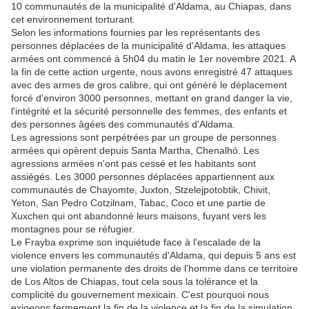
10 communautés de la municipalité d'Aldama, au Chiapas, dans
cet environnement torturant.
Selon les informations fournies par les représentants des
personnes déplacées de la municipalité d'Aldama, les attaques
armées ont commencé à 5h04 du matin le 1er novembre 2021. A
la fin de cette action urgente, nous avons enregistré 47 attaques
avec des armes de gros calibre, qui ont généré le déplacement
forcé d'environ 3000 personnes, mettant en grand danger la vie,
l'intégrité et la sécurité personnelle des femmes, des enfants et
des personnes âgées des communautés d'Aldama.
Les agressions sont perpétrées par un groupe de personnes
armées qui opèrent depuis Santa Martha, Chenalhó. Les
agressions armées n'ont pas cessé et les habitants sont
assiégés. Les 3000 personnes déplacées appartiennent aux
communautés de Chayomte, Juxton, Stzelejpotobtik, Chivit,
Yeton, San Pedro Cotzilnam, Tabac, Coco et une partie de
Xuxchen qui ont abandonné leurs maisons, fuyant vers les
montagnes pour se réfugier.
Le Frayba exprime son inquiétude face à l'escalade de la
violence envers les communautés d'Aldama, qui depuis 5 ans est
une violation permanente des droits de l'homme dans ce territoire
de Los Altos de Chiapas, tout cela sous la tolérance et la
complicité du gouvernement mexicain. C'est pourquoi nous
exigeons fermement la fin de la violence et la fin de la simulation