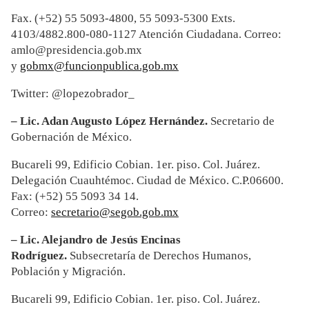
Fax. (+52) 55 5093-4800, 55 5093-5300 Exts.
4103/4882.800-080-1127 Atención Ciudadana. Correo:
amlo@presidencia.gob.mx
y
gobmx@funcionpublica.gob.mx
Twitter: @lopezobrador_
– Lic. Adan Augusto López Hernández.
Secretario de
Gobernación de México.
Bucareli 99, Edificio Cobian. 1er. piso. Col. Juárez.
Delegación Cuauhtémoc. Ciudad de México. C.P.06600.
Fax: (+52) 55 5093 34 14.
Correo:
secretario@segob.gob.mx
– Lic. Alejandro de Jes
ús Encinas
Rodríguez.
Subsecretaría de Derechos Humanos,
Población y Migración.
Bucareli 99, Edificio Cobian. 1er. piso. Col. Juárez.