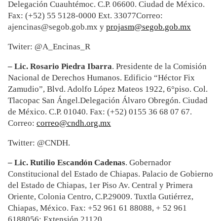
Delegación Cuauhtémoc. C.P. 06600. Ciudad de México.
Fax: (+52) 55 5128-0000 Ext. 33077Correo:
ajencinas@segob.gob.mx y
projasm@segob.gob.mx
Twiter: @A_Encinas_R
– Lic. Rosario Piedra Ibarra
. Presidente de la Comisión
Nacional de Derechos Humanos. Edificio “Héctor Fix
Zamudio”, Blvd. Adolfo López Mateos 1922, 6°piso. Col.
Tlacopac San Ángel.Delegación Álvaro Obregón. Ciudad
de México. C.P. 01040. Fax: (+52) 0155 36 68 07 67.
Correo:
correo@cndh.org.mx
Twitter: @CNDH.
– Lic. Rutilio Escand
ón Cadenas
. Gobernador
Constitucional del Estado de Chiapas. Palacio de Gobierno
del Estado de Chiapas, 1er Piso Av. Central y Primera
Oriente, Colonia Centro, C.P.29009. Tuxtla Gutiérrez,
Chiapas, México. Fax: +52 961 61 88088, + 52 961
6188056; Extensión 21120.