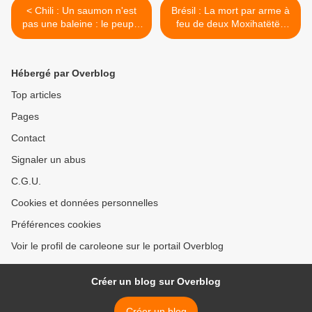
< Chili : Un saumon n'est
Brésil : La mort par arme à
pas une baleine : le peuple
feu de deux Moxihatëtëa
Selknam poursuit l'industrie
isolés met en garde contre
du saumon pour avoir
l'extinction de la terre
abusé de son héritage
Yanomami >
Hébergé par Overblog
ancestral
Top articles
Pages
Contact
Signaler un abus
C.G.U.
Cookies et données personnelles
Préférences cookies
Voir le profil de caroleone sur le portail Overblog
Créer un blog sur Overblog
Créer un blog