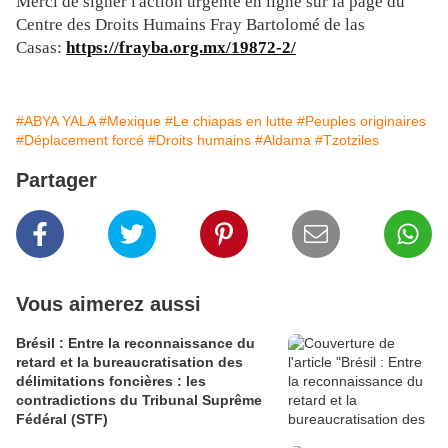
Merci de signer l'action urgente en ligne sur la page du
Centre des Droits Humains Fray Bartolomé de las
Casas:
https://frayba.org.mx/19872-2/
#ABYA YALA
#Mexique
#Le chiapas en lutte
#Peuples originaires
#Déplacement forcé
#Droits humains
#Aldama
#Tzotziles
Partager
Vous aimerez aussi
Brésil : Entre la reconnaissance du
retard et la bureaucratisation des
délimitations foncières : les
contradictions du Tribunal Suprême
Fédéral (STF)