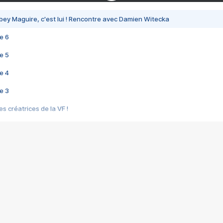
bey Maguire, c'est lui ! Rencontre avec Damien Witecka
e 6
e 5
e 4
e 3
s créatrices de la VF !
e 2
e 1
e Mektoub My Love arrive enfin ! Rencontre avec Shaïn Boumedine et Sal
i : après Toni en famille
elle réalise le bouleversant Dites lui que je l'aime
ais ! Rencontre autour de Vie privée de Rebecca Zlotowski