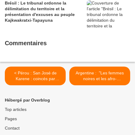
Brésil : Le tribunal ordonne la
délimitation du territoire et la
présentation d'excuses au peuple
Kajkwakratxi-Tapayuna
Commentaires
< Pérou : San José de
Argentine : "Les femmes
Karene : coincés par
noires et les afro-
l'exploitation minière illégale
descendantes ne se tairont
et l'empiètement sans que
plus" >
leur territoire soit encore
Hébergé par Overblog
délimité
Top articles
Pages
Contact