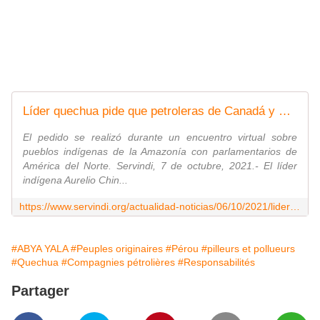
Líder quechua pide que petroleras de Canadá y EE. UU. respeten derechos
El pedido se realizó durante un encuentro virtual sobre
pueblos indígenas de la Amazonía con parlamentarios de
América del Norte. Servindi, 7 de octubre, 2021.- El líder
indígena Aurelio Chin...
https://www.servindi.org/actualidad-noticias/06/10/2021/lider-quechua-pide-que-petroleras-norteamericanas-respeten-derechos
#ABYA YALA
#Peuples originaires
#Pérou
#pilleurs et pollueurs
#Quechua
#Compagnies pétrolières
#Responsabilités
Partager