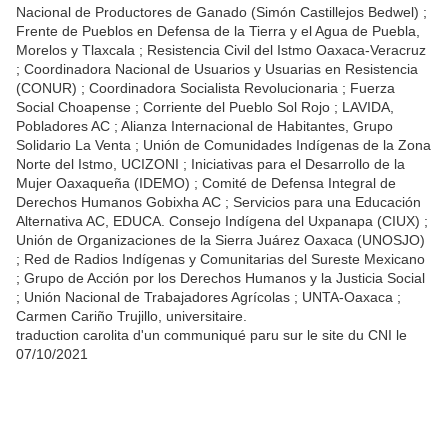
Nacional de Productores de Ganado (Simón Castillejos Bedwel) ;
Frente de Pueblos en Defensa de la Tierra y el Agua de Puebla,
Morelos y Tlaxcala ; Resistencia Civil del Istmo Oaxaca-Veracruz
; Coordinadora Nacional de Usuarios y Usuarias en Resistencia
(CONUR) ; Coordinadora Socialista Revolucionaria ; Fuerza
Social Choapense ; Corriente del Pueblo Sol Rojo ; LAVIDA,
Pobladores AC ; Alianza Internacional de Habitantes, Grupo
Solidario La Venta ; Unión de Comunidades Indígenas de la Zona
Norte del Istmo, UCIZONI ; Iniciativas para el Desarrollo de la
Mujer Oaxaqueña (IDEMO) ; Comité de Defensa Integral de
Derechos Humanos Gobixha AC ; Servicios para una Educación
Alternativa AC, EDUCA. Consejo Indígena del Uxpanapa (CIUX) ;
Unión de Organizaciones de la Sierra Juárez Oaxaca (UNOSJO)
; Red de Radios Indígenas y Comunitarias del Sureste Mexicano
; Grupo de Acción por los Derechos Humanos y la Justicia Social
; Unión Nacional de Trabajadores Agrícolas ; UNTA-Oaxaca ;
Carmen Cariño Trujillo, universitaire.
traduction carolita d'un communiqué paru sur le site du CNI le
07/10/2021