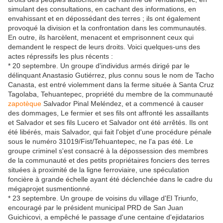
simulant des consultations, en cachant des informations, en
envahissant et en dépossédant des terres ; ils ont également
provoqué la division et la confrontation dans les communautés.
En outre, ils harcèlent, menacent et emprisonnent ceux qui
demandent le respect de leurs droits. Voici quelques-uns des
actes répressifs les plus récents :
* 20 septembre. Un groupe d'individus armés dirigé par le
délinquant Anastasio Gutiérrez, plus connu sous le nom de Tacho
Canasta, est entré violemment dans la ferme située à Santa Cruz
Tagolaba, Tehuantepec, propriété du membre de la communauté
zapotèque
Salvador Pinal Meléndez, et a commencé à causer
des dommages, Le fermier et ses fils ont affronté les assaillants
et Salvador et ses fils Lucero et Salvador ont été arrêtés. Ils ont
été libérés, mais Salvador, qui fait l'objet d'une procédure pénale
sous le numéro 31019/Fist/Tehuantepec, ne l'a pas été. Le
groupe criminel s'est consacré à la dépossession des membres
de la communauté et des petits propriétaires fonciers des terres
situées à proximité de la ligne ferroviaire, une spéculation
foncière à grande échelle ayant été déclenchée dans le cadre du
mégaprojet susmentionné.
* 23 septembre. Un groupe de voisins du village d'El Triunfo,
encouragé par le président municipal PRD de San Juan
Guichicovi, a empêché le passage d'une centaine d'ejidatarios