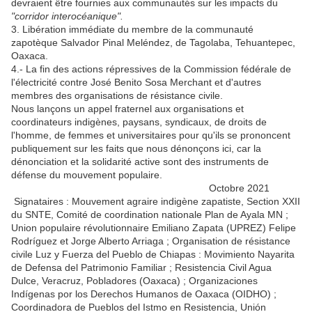
devraient être fournies aux communautés sur les impacts du
"corridor interocéanique".
3. Libération immédiate du membre de la communauté
zapotèque Salvador Pinal Meléndez, de Tagolaba, Tehuantepec,
Oaxaca.
4.- La fin des actions répressives de la Commission fédérale de
l'électricité contre José Benito Sosa Merchant et d'autres
membres des organisations de résistance civile.
Nous lançons un appel fraternel aux organisations et
coordinateurs indigènes, paysans, syndicaux, de droits de
l'homme, de femmes et universitaires pour qu'ils se prononcent
publiquement sur les faits que nous dénonçons ici, car la
dénonciation et la solidarité active sont des instruments de
défense du mouvement populaire.
Octobre 2021
Signataires : Mouvement agraire indigène zapatiste, Section XXII
du SNTE, Comité de coordination nationale Plan de Ayala MN ;
Union populaire révolutionnaire Emiliano Zapata (UPREZ) Felipe
Rodríguez et Jorge Alberto Arriaga ; Organisation de résistance
civile Luz y Fuerza del Pueblo de Chiapas : Movimiento Nayarita
de Defensa del Patrimonio Familiar ; Resistencia Civil Agua
Dulce, Veracruz, Pobladores (Oaxaca) ; Organizaciones
Indígenas por los Derechos Humanos de Oaxaca (OIDHO) ;
Coordinadora de Pueblos del Istmo en Resistencia, Unión