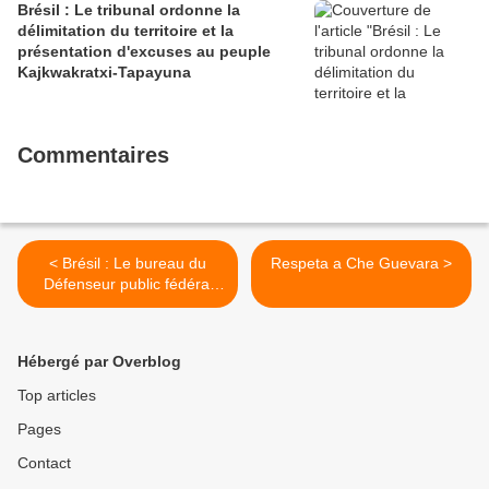
Brésil : Le tribunal ordonne la
délimitation du territoire et la
présentation d'excuses au peuple
Kajkwakratxi-Tapayuna
Commentaires
< Brésil : Le bureau du
Respeta a Che Guevara >
Défenseur public fédéral
(DPU) recommande la
consultation des
autochtones de la Volta
Hébergé par Overblog
Grande do Xingu pour
l'octroi de licences à Belo
Top articles
Sun
Pages
Contact