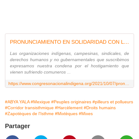
PRONUNCIAMIENTO EN SOLIDARIDAD CON LOS PUEBLOS Y ORGANIZACIONES DEL ISTMO - Congreso Nacional Indígena
Las organizaciones indígenas, campesinas, sindicales, de
derechos humanos y no gubernamentales que suscribimos
expresamos nuestra condena por el hostigamiento que
vienen sufriendo comuneros ...
https://www.congresonacionalindigena.org/2021/10/07/pronunciamiento-en-solidaridad-con-los-pueblos-y-organizaciones-del-istmo/
#ABYA YALA
#Mexique
#Peuples originaires
#pilleurs et pollueurs
#Corridor transisthmique
#Harcèlement
#Droits humains
#Zapotèques de l'Isthme
#Mixtèques
#Mixes
Partager