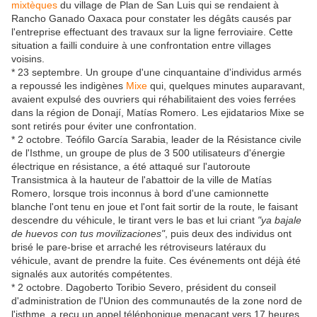
mixtèques
du village de Plan de San Luis qui se rendaient à
Rancho Ganado Oaxaca pour constater les dégâts causés par
l'entreprise effectuant des travaux sur la ligne ferroviaire. Cette
situation a failli conduire à une confrontation entre villages
voisins.
* 23 septembre. Un groupe d'une cinquantaine d'individus armés
a repoussé les indigènes
Mixe
qui, quelques minutes auparavant,
avaient expulsé des ouvriers qui réhabilitaient des voies ferrées
dans la région de Donají, Matías Romero. Les ejidatarios Mixe se
sont retirés pour éviter une confrontation.
* 2 octobre. Teófilo García Sarabia, leader de la Résistance civile
de l'Isthme, un groupe de plus de 3 500 utilisateurs d'énergie
électrique en résistance, a été attaqué sur l'autoroute
Transistmica à la hauteur de l'abattoir de la ville de Matías
Romero, lorsque trois inconnus à bord d'une camionnette
blanche l'ont tenu en joue et l'ont fait sortir de la route, le faisant
descendre du véhicule, le tirant vers le bas et lui criant
"ya bajale
de huevos con tus movilizaciones"
, puis deux des individus ont
brisé le pare-brise et arraché les rétroviseurs latéraux du
véhicule, avant de prendre la fuite. Ces événements ont déjà été
signalés aux autorités compétentes.
* 2 octobre. Dagoberto Toribio Severo, président du conseil
d'administration de l'Union des communautés de la zone nord de
l'isthme, a reçu un appel téléphonique menaçant vers 17 heures