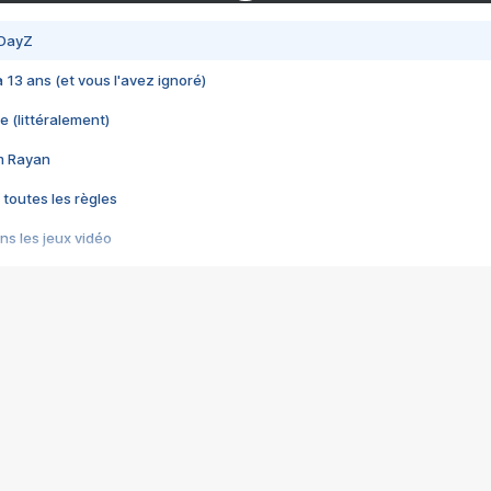
 DayZ
 a 13 ans (et vous l'avez ignoré)
e (littéralement)
im Rayan
 toutes les règles
s les jeux vidéo
us choquant de Rockstar ? - Le scandale BULLY
e plus moche de Steam
du RÊVE tourne au CAUCHEMAR
pendant 8 heures
it… à tort
umiliés par un jeu vidéo