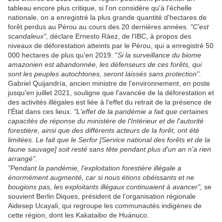
tableau encore plus critique, si l'on considère qu'à l'échelle
nationale, on a enregistré la plus grande quantité d'hectares de
forêt perdus au Pérou au cours des 20 dernières années.
"C'est
scandaleux",
déclare Ernesto Ráez, de l'IBC, à propos des
niveaux de déforestation atteints par le Pérou, qui a enregistré 50
000 hectares de plus qu'en 2019. "
Si la surveillance du biome
amazonien est abandonnée, les défenseurs de ces forêts, qui
sont les peuples autochtones, seront laissés sans protection".
Gabriel Quijandría, ancien ministre de l'environnement, en poste
jusqu'en juillet 2021, souligne que l'avancée de la déforestation et
des activités illégales est liée à l'effet du retrait de la présence de
l'État dans ces lieux.
"L'effet de la pandémie a fait que certaines
capacités de réponse du ministère de l'Intérieur et de l'autorité
forestière, ainsi que des différents acteurs de la forêt, ont été
limitées. Le fait que le Serfor [Service national des forêts et de la
faune sauvage] soit resté sans tête pendant plus d'un an n'a rien
arrangé"
.
"Pendant la pandémie, l'exploitation forestière illégale a
énormément augmenté, car si nous étions obéissants et ne
bougions pas, les exploitants illégaux continuaient à avancer",
se
souvient Berlin Diques, président de l'organisation régionale
Aidesep Ucayali, qui regroupe les communautés indigènes de
cette région, dont les Kakataibo de Huánuco.