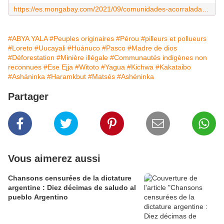
https://es.mongabay.com/2021/09/comunidades-acorraladas-por-ilegalidad-violencia-peru/
#ABYA YALA
#Peuples originaires
#Pérou
#pilleurs et pollueurs
#Loreto
#Uucayali
#Huánuco
#Pasco
#Madre de dios
#Déforestation
#Minière illégale
#Communautés indigènes non
reconnues
#Ese Ejja
#Witoto
#Yagua
#Kichwa
#Kakataibo
#Asháninka
#Haramkbut
#Matsés
#Ashéninka
Partager
Vous aimerez aussi
Chansons censurées de la dictature
argentine : Diez décimas de saludo al
pueblo Argentino