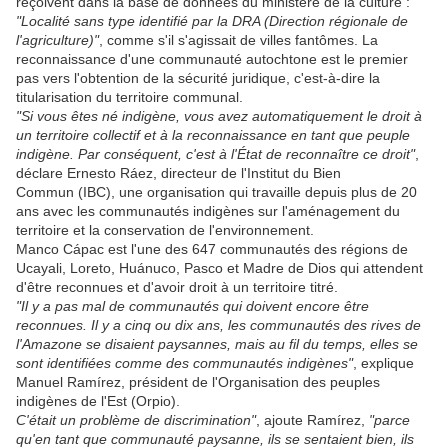
reçoivent dans la base de données du ministère de la culture :
"Localité sans type identifié par la DRA (Direction régionale de
l'agriculture)"
, comme s'il s'agissait de villes fantômes. La
reconnaissance d'une communauté autochtone est le premier
pas vers l'obtention de la sécurité juridique, c'est-à-dire la
titularisation du territoire communal.
"Si vous êtes né indigène, vous avez automatiquement le droit à
un territoire collectif et à la reconnaissance en tant que peuple
indigène. Par conséquent, c'est à l'État de reconnaître ce droit"
,
déclare Ernesto Ráez, directeur de l'Institut du Bien
Commun (IBC), une organisation qui travaille depuis plus de 20
ans avec les communautés indigènes sur l'aménagement du
territoire et la conservation de l'environnement.
Manco Cápac est l'une des 647 communautés des régions de
Ucayali, Loreto, Huánuco, Pasco et Madre de Dios qui attendent
d'être reconnues et d'avoir droit à un territoire titré.
"Il y a pas mal de communautés qui doivent encore être
reconnues. Il y a cinq ou dix ans, les communautés des rives de
l'Amazone se disaient paysannes, mais au fil du temps, elles se
sont identifiées comme des communautés indigènes"
, explique
Manuel Ramírez, président de l'Organisation des peuples
indigènes de l'Est (Orpio).
C'était un problème de discrimination"
, ajoute Ramírez,
"parce
qu'en tant que communauté paysanne, ils se sentaient bien, ils