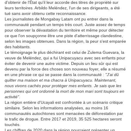
d'obtenir de l'État qu'il leur accorde des titres de propriété sur
leurs territoires. Arbildo Meléndez, l'un de ses dirigeants, a été
tué sans avoir obtenu cette reconnaissance.
Les journalistes de Mongabay Latam ont pu entrer dans la
communauté pendant un temps très court. Juste assez de temps
pour observer la dévastation du territoire et même pour détecter
ce que l'on soupçonne être une piste d'atterrissage clandestine,
selon les images obtenues. Dans la région, la peur s'est emparée
des habitants.
Le témoignage le plus déchirant est celui de Zulema Guevara, la
veuve de Meléndez, qui a fui Unipacuyacu avec ses enfants pour
éviter de devenir une autre victime. Depuis un lieu sûr qui est
devenu par la force des choses son nouveau foyer, elle a résumé
en une phrase ce qui se passe dans la communauté :
"J'ai dû
quitter ma maison et ma chacra à Unipacuyacu. Maintenant,
nous vivons cachés pour protéger mes enfants. Je sais que les
personnes qui ont ordonné la mort de mon mari sont toujours en
activité"
.
La région entière d'Ucayali est confrontée à un scénario critique
similaire. Selon les informations analysées, au moins 16
communautés autochtones sont menacées de déforestation par
le trafic de drogue. Entre 2017 et 2019, 35 525 hectares seront
touchés.
Les chiffres de 2020 dans la région pourraient présenter un