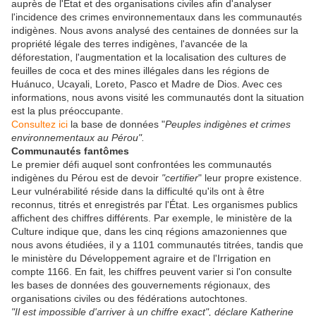
auprès de l'État et des organisations civiles afin d'analyser
l'incidence des crimes environnementaux dans les communautés
indigènes. Nous avons analysé des centaines de données sur la
propriété légale des terres indigènes, l'avancée de la
déforestation, l'augmentation et la localisation des cultures de
feuilles de coca et des mines illégales dans les régions de
Huánuco, Ucayali, Loreto, Pasco et Madre de Dios. Avec ces
informations, nous avons visité les communautés dont la situation
est la plus préoccupante.
Consultez ici
la base de données "
Peuples indigènes et crimes
environnementaux au Pérou".
Communautés fantômes
Le premier défi auquel sont confrontées les communautés
indigènes du Pérou est de devoir
"certifier
" leur propre existence.
Leur vulnérabilité réside dans la difficulté qu'ils ont à être
reconnus, titrés et enregistrés par l'État. Les organismes publics
affichent des chiffres différents. Par exemple, le ministère de la
Culture indique que, dans les cinq régions amazoniennes que
nous avons étudiées, il y a 1101 communautés titrées, tandis que
le ministère du Développement agraire et de l'Irrigation en
compte 1166. En fait, les chiffres peuvent varier si l'on consulte
les bases de données des gouvernements régionaux, des
organisations civiles ou des fédérations autochtones.
"Il est impossible d'arriver à un chiffre exact", déclare Katherine