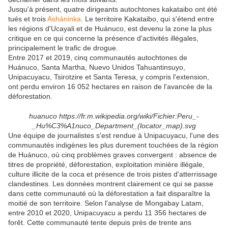
Jusqu'à présent, quatre dirigeants autochtones kakataibo ont été
tués et trois
Asháninka
. Le territoire Kakataibo, qui s'étend entre
les régions d'Ucayali et de Huánuco, est devenu la zone la plus
critique en ce qui concerne la présence d'activités illégales,
principalement le trafic de drogue.
Entre 2017 et 2019, cinq communautés autochtones de
Huánuco, Santa Martha, Nuevo Unidos Tahuantinsuyo,
Unipacuyacu, Tsirotzire et Santa Teresa, y compris l'extension,
ont perdu environ 16 052 hectares en raison de l'avancée de la
déforestation.
huanuco https://fr.m.wikipedia.org/wiki/Fichier:Peru_-
_Hu%C3%A1nuco_Department_(locator_map).svg
Une équipe de journalistes s'est rendue à Unipacuyacu, l'une des
communautés indigènes les plus durement touchées de la région
de Huánuco, où cinq problèmes graves convergent : absence de
titres de propriété, déforestation, exploitation minière illégale,
culture illicite de la coca et présence de trois pistes d'atterrissage
clandestines. Les données montrent clairement ce qui se passe
dans cette communauté où la déforestation a fait disparaître la
moitié de son territoire. Selon l'analyse de Mongabay Latam,
entre 2010 et 2020, Unipacuyacu a perdu 11 356 hectares de
forêt. Cette communauté tente depuis près de trente ans