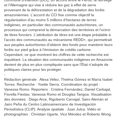
commune d'intention (DCI), un accord entre le Pérou, la Norvège
et l'Allemagne qui vise à réduire les gaz à effet de serre
provenant de la déforestation et de la dégradation des forêts
amazoniennes. L'accord du CCI fixe comme objectif la
régularisation d'au moins 5 millions d'hectares de terres
indigènes, en particulier des communautés autochtones, un
processus qui comprend la démarcation des territoires et l'octroi
de titres fonciers. L'attribution de titres est une étape préalable à
l'accès des communautés au mécanisme REDD+, qui permettrait
aux peuples autochtones d'obtenir des fonds pour maintenir leurs
forêts sur pied grâce à l'émission de crédits carbone.
Cependant, ce que montrent les chiffres de cette recherche est
inquiétant. La situation des communautés indigènes en Amazonie
devient de plus en plus compliquée sans que l'État n'adopte de
politiques claires pour les protéger.
-
Rédaction générale : Alexa Vélez, Thelma Gómez et María Isabel
Torres. Recherche : Yvette Sierra. Coordination du projet :
Vanessa Romo. Reporters : Cristina Fernández, Daniel Carbajal,
Fiorella Fiestas, Vanessa Romo et Douglas Tangoa. Visualisation
des données : Diego Arce, Rigoberto Carvajal, Sairo Alemán et
Jairo Peña du Centro Latinoamericano de Investigación
Periodística (CLIP). Analyse spatiale : Juan Julca. Vidéo et
photographies : Christian Ugarte, Vico Méndez et Roberto Wong.