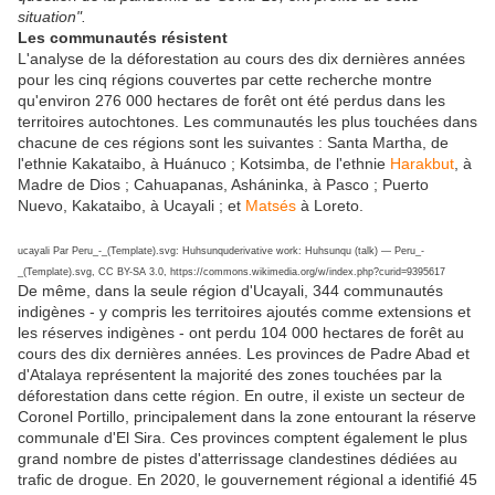
situation".
Les communautés résistent
L'analyse de la déforestation au cours des dix dernières années
pour les cinq régions couvertes par cette recherche montre
qu'environ 276 000 hectares de forêt ont été perdus dans les
territoires autochtones. Les communautés les plus touchées dans
chacune de ces régions sont les suivantes : Santa Martha, de
l'ethnie Kakataibo, à Huánuco ; Kotsimba, de l'ethnie
Harakbut
, à
Madre de Dios ; Cahuapanas, Asháninka, à Pasco ; Puerto
Nuevo, Kakataibo, à Ucayali ; et
Matsés
à Loreto.
ucayali Par Peru_-_(Template).svg: Huhsunquderivative work: Huhsunqu (talk) — Peru_-
_(Template).svg, CC BY-SA 3.0, https://commons.wikimedia.org/w/index.php?curid=9395617
De même, dans la seule région d'Ucayali, 344 communautés
indigènes - y compris les territoires ajoutés comme extensions et
les réserves indigènes - ont perdu 104 000 hectares de forêt au
cours des dix dernières années. Les provinces de Padre Abad et
d'Atalaya représentent la majorité des zones touchées par la
déforestation dans cette région. En outre, il existe un secteur de
Coronel Portillo, principalement dans la zone entourant la réserve
communale d'El Sira. Ces provinces comptent également le plus
grand nombre de pistes d'atterrissage clandestines dédiées au
trafic de drogue. En 2020, le gouvernement régional a identifié 45