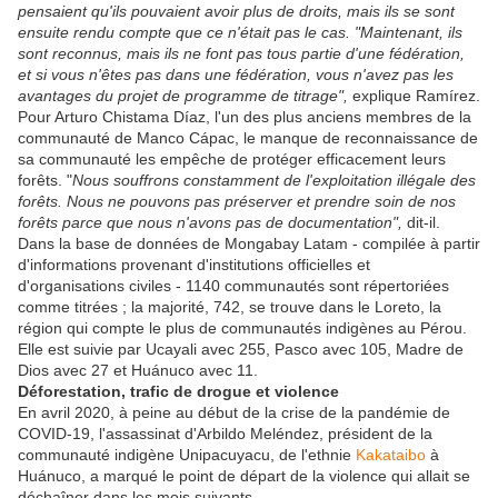
pensaient qu'ils pouvaient avoir plus de droits, mais ils se sont
ensuite rendu compte que ce n'était pas le cas. "Maintenant, ils
sont reconnus, mais ils ne font pas tous partie d'une fédération,
et si vous n'êtes pas dans une fédération, vous n'avez pas les
avantages du projet de programme de titrage",
explique Ramírez.
Pour Arturo Chistama Díaz, l'un des plus anciens membres de la
communauté de Manco Cápac, le manque de reconnaissance de
sa communauté les empêche de protéger efficacement leurs
forêts. "
Nous souffrons constamment de l'exploitation illégale des
forêts. Nous ne pouvons pas préserver et prendre soin de nos
forêts parce que nous n'avons pas de documentation",
dit-il.
Dans la base de données de Mongabay Latam - compilée à partir
d'informations provenant d'institutions officielles et
d'organisations civiles - 1140 communautés sont répertoriées
comme titrées ; la majorité, 742, se trouve dans le Loreto, la
région qui compte le plus de communautés indigènes au Pérou.
Elle est suivie par Ucayali avec 255, Pasco avec 105, Madre de
Dios avec 27 et Huánuco avec 11.
Déforestation, trafic de drogue et violence
En avril 2020, à peine au début de la crise de la pandémie de
COVID-19, l'assassinat d'Arbildo Meléndez, président de la
communauté indigène Unipacuyacu, de l'ethnie
Kakataibo
à
Huánuco, a marqué le point de départ de la violence qui allait se
déchaîner dans les mois suivants.