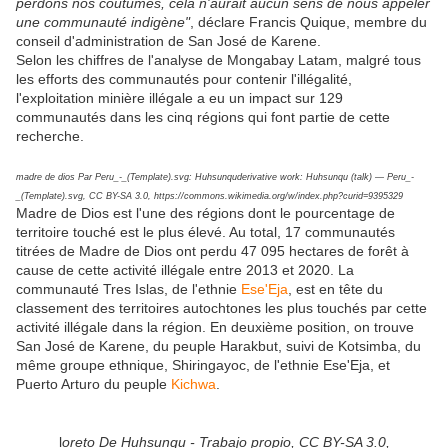
perdons nos coutumes, cela n'aurait aucun sens de nous appeler
une communauté indigène"
, déclare Francis Quique, membre du
conseil d'administration de San José de Karene.
Selon les chiffres de l'analyse de Mongabay Latam, malgré tous
les efforts des communautés pour contenir l'illégalité,
l'exploitation minière illégale a eu un impact sur 129
communautés dans les cinq régions qui font partie de cette
recherche.
madre de dios Par Peru_-_(Template).svg: Huhsunquderivative work: Huhsunqu (talk) — Peru_-
_(Template).svg, CC BY-SA 3.0, https://commons.wikimedia.org/w/index.php?curid=9395329
Madre de Dios est l'une des régions dont le pourcentage de
territoire touché est le plus élevé. Au total, 17 communautés
titrées de Madre de Dios ont perdu 47 095 hectares de forêt à
cause de cette activité illégale entre 2013 et 2020. La
communauté Tres Islas, de l'ethnie
Ese'Eja
, est en tête du
classement des territoires autochtones les plus touchés par cette
activité illégale dans la région. En deuxième position, on trouve
San José de Karene, du peuple Harakbut, suivi de Kotsimba, du
même groupe ethnique, Shiringayoc, de l'ethnie Ese'Eja, et
Puerto Arturo du peuple
Kichwa
.
l
oreto De Huhsunqu - Trabajo propio, CC BY-SA 3.0,