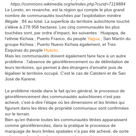
https://commons.wikimedia.org/w/index.php?curid=7119884
Le Loreto, en revanche, est la région qui compte le plus grand
nombre de communautés touchées par l'exploitation minière
illégale : 84 au total. La superficie du territoire autochtone touché
s'élève à 278 958 hectares. Les cinq communautés les plus
touchées sont, par ordre d'impact, les suivantes : Huapapa, de
l'ethnie Kichwa ; Puerto Franco, du peuple
Yagua
; San Martín du
groupe Kichwa ; Puerto Nuevo Kichwa également, et Tres
Esquinas du peuple
Huitoto
.
Mais les communautés doivent également faire face à un autre
problème : l'absence de géoréférencement ou de délimitation de
leurs territoires, qui permet à des étrangers d'envahir puis de
légaliser le territoire occupé. C'est le cas de Catoteni et de San
José de Karene.
Le problème réside dans le fait qu'en général, le processus de
géoréférencement des communautés autochtones n'est pas
achevé, c'est-à-dire l'étape où les dimensions et les limites qui
figurent dans les titres de propriété communaux sont confirmées
sur le terrain.
Bien qu'en théorie toutes les communautés titrées apparaissent
comme géoréférencées, dans la pratique le processus de
marquage de leurs limites spatiales n'a pas été achevé, de sorte