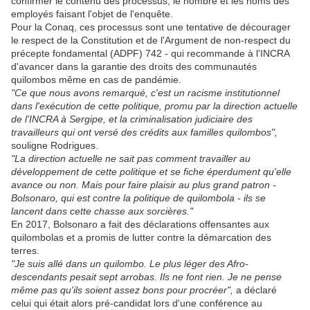
confirmer le contenu des processus, le nombre et les noms des
employés faisant l'objet de l'enquête.
Pour la Conaq, ces processus sont une tentative de décourager
le respect de la Constitution et de l'Argument de non-respect du
précepte fondamental (ADPF) 742 - qui recommande à l'INCRA
d'avancer dans la garantie des droits des communautés
quilombos même en cas de pandémie.
"Ce que nous avons remarqué, c'est un racisme institutionnel
dans l'exécution de cette politique, promu par la direction actuelle
de l'INCRA à Sergipe, et la criminalisation judiciaire des
travailleurs qui ont versé des crédits aux familles quilombos",
souligne Rodrigues.
"La direction actuelle ne sait pas comment travailler au
développement de cette politique et se fiche éperdument qu'elle
avance ou non. Mais pour faire plaisir au plus grand patron -
Bolsonaro, qui est contre la politique de quilombola - ils se
lancent dans cette chasse aux sorcières."
En 2017, Bolsonaro a fait des déclarations offensantes aux
quilombolas et a promis de lutter contre la démarcation des
terres.
"Je suis allé dans un quilombo. Le plus léger des Afro-
descendants pesait sept arrobas. Ils ne font rien. Je ne pense
même pas qu'ils soient assez bons pour procréer",
a déclaré
celui qui était alors pré-candidat lors d'une conférence au