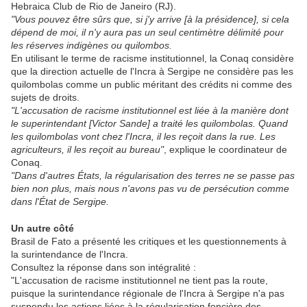
Hebraica Club de Rio de Janeiro (RJ).
"Vous pouvez être sûrs que, si j'y arrive [à la présidence], si cela
dépend de moi, il n'y aura pas un seul centimètre délimité pour
les réserves indigènes ou quilombos.
En utilisant le terme de racisme institutionnel, la Conaq considère
que la direction actuelle de l'Incra à Sergipe ne considère pas les
quilombolas comme un public méritant des crédits ni comme des
sujets de droits.
"L'accusation de racisme institutionnel est liée à la manière dont
le superintendant [Victor Sande] a traité les quilombolas. Quand
les quilombolas vont chez l'Incra, il les reçoit dans la rue. Les
agriculteurs, il les reçoit au bureau"
, explique le coordinateur de
Conaq.
"Dans d'autres États, la régularisation des terres ne se passe pas
bien non plus, mais nous n'avons pas vu de persécution comme
dans l'État de Sergipe.
Un autre côté
Brasil de Fato a présenté les critiques et les questionnements à
la surintendance de l'Incra.
Consultez la réponse dans son intégralité :
"L'accusation de racisme institutionnel ne tient pas la route,
puisque la surintendance régionale de l'Incra à Sergipe n'a pas
suspendu les actions liées à la régularisation foncière des