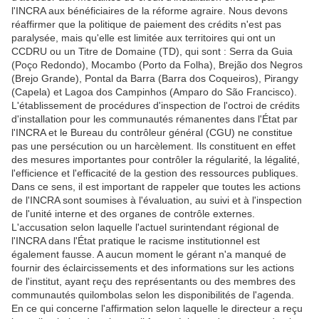
l'INCRA aux bénéficiaires de la réforme agraire. Nous devons
réaffirmer que la politique de paiement des crédits n'est pas
paralysée, mais qu'elle est limitée aux territoires qui ont un
CCDRU ou un Titre de Domaine (TD), qui sont : Serra da Guia
(Poço Redondo), Mocambo (Porto da Folha), Brejão dos Negros
(Brejo Grande), Pontal da Barra (Barra dos Coqueiros), Pirangy
(Capela) et Lagoa dos Campinhos (Amparo do São Francisco).
L'établissement de procédures d'inspection de l'octroi de crédits
d'installation pour les communautés rémanentes dans l'État par
l'INCRA et le Bureau du contrôleur général (CGU) ne constitue
pas une persécution ou un harcèlement. Ils constituent en effet
des mesures importantes pour contrôler la régularité, la légalité,
l'efficience et l'efficacité de la gestion des ressources publiques.
Dans ce sens, il est important de rappeler que toutes les actions
de l'INCRA sont soumises à l'évaluation, au suivi et à l'inspection
de l'unité interne et des organes de contrôle externes.
L'accusation selon laquelle l'actuel surintendant régional de
l'INCRA dans l'État pratique le racisme institutionnel est
également fausse. A aucun moment le gérant n'a manqué de
fournir des éclaircissements et des informations sur les actions
de l'institut, ayant reçu des représentants ou des membres des
communautés quilombolas selon les disponibilités de l'agenda.
En ce qui concerne l'affirmation selon laquelle le directeur a reçu