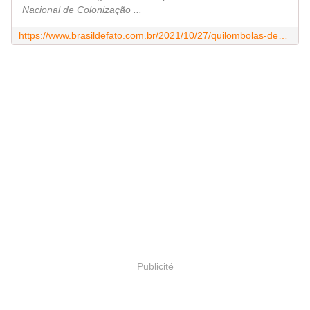
Nacional de Colonização ...
https://www.brasildefato.com.br/2021/10/27/quilombolas-denunciam-racismo-institucional-e-perseguicao-a-servidores-no-incra-de-sergipe
Publicité