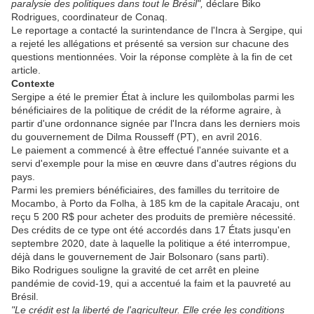
paralysie des politiques dans tout le Brésil",
déclare Biko
Rodrigues, coordinateur de Conaq.
Le reportage a contacté la surintendance de l'Incra à Sergipe, qui
a rejeté les allégations et présenté sa version sur chacune des
questions mentionnées. Voir la réponse complète à la fin de cet
article.
Contexte
Sergipe a été le premier État à inclure les quilombolas parmi les
bénéficiaires de la politique de crédit de la réforme agraire, à
partir d'une ordonnance signée par l'Incra dans les derniers mois
du gouvernement de Dilma Rousseff (PT), en avril 2016.
Le paiement a commencé à être effectué l'année suivante et a
servi d'exemple pour la mise en œuvre dans d'autres régions du
pays.
Parmi les premiers bénéficiaires, des familles du territoire de
Mocambo, à Porto da Folha, à 185 km de la capitale Aracaju, ont
reçu 5 200 R$ pour acheter des produits de première nécessité.
Des crédits de ce type ont été accordés dans 17 États jusqu'en
septembre 2020, date à laquelle la politique a été interrompue,
déjà dans le gouvernement de Jair Bolsonaro (sans parti).
Biko Rodrigues souligne la gravité de cet arrêt en pleine
pandémie de covid-19, qui a accentué la faim et la pauvreté au
Brésil.
"Le crédit est la liberté de l'agriculteur. Elle crée les conditions