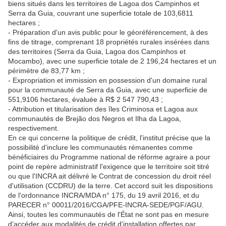
biens situés dans les territoires de Lagoa dos Campinhos et
Serra da Guia, couvrant une superficie totale de 103,6811
hectares ;
- Préparation d'un avis public pour le géoréférencement, à des
fins de titrage, comprenant 18 propriétés rurales insérées dans
des territoires (Serra da Guia, Lagoa dos Campinhos et
Mocambo), avec une superficie totale de 2 196,24 hectares et un
périmètre de 83,77 km ;
- Expropriation et immission en possession d'un domaine rural
pour la communauté de Serra da Guia, avec une superficie de
551,9106 hectares, évaluée à R$ 2 547 790,43 ;
- Attribution et titularisation des îles Criminosa et Lagoa aux
communautés de Brejão dos Negros et Ilha da Lagoa,
respectivement.
En ce qui concerne la politique de crédit, l'institut précise que la
possibilité d'inclure les communautés rémanentes comme
bénéficiaires du Programme national de réforme agraire a pour
point de repère administratif l'exigence que le territoire soit titré
ou que l'INCRA ait délivré le Contrat de concession du droit réel
d'utilisation (CCDRU) de la terre. Cet accord suit les dispositions
de l'ordonnance INCRA/MDA n° 175, du 19 avril 2016, et du
PARECER n° 00011/2016/CGA/PFE-INCRA-SEDE/PGF/AGU.
Ainsi, toutes les communautés de l'État ne sont pas en mesure
d'accéder aux modalités de crédit d'installation offertes par