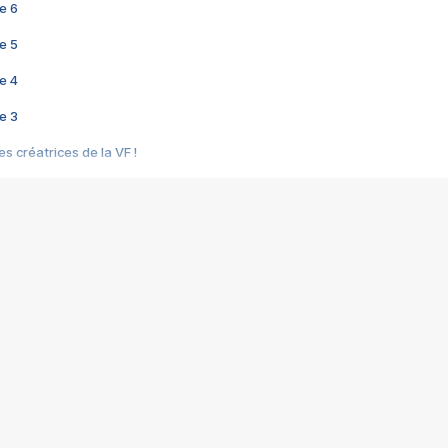
e 6
e 5
e 4
e 3
s créatrices de la VF !
e 2
e 1
e Mektoub My Love arrive enfin ! Rencontre avec Shaïn Boumedine et Sal
i : après Toni en famille
elle réalise le bouleversant Dites lui que je l'aime
ais ! Rencontre autour de Vie privée de Rebecca Zlotowski
 de Marguerite, Grave... Rencontre avec Ella Rumpf
 Les Rêveurs, un film intime sur la santé mentale