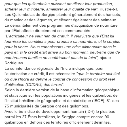
pour que les quilombolas puissent améliorer leur production,
acheter leur minoterie, améliorer leur qualité de vie",
illustre-t-il.
Les Quilombolas de Sergipe plantent généralement des haricots,
du manioc et des légumes, et élèvent également des animaux.
Le démantèlement des programmes d'acquisition de nourriture
par l'État affecte directement ces communautés.
"L'agriculteur ne veut rien de gratuit, il veut juste que l'État lui
fournisse les conditions pour produire sa nourriture, et le surplus
pour la vente. Nous connaissons une crise alimentaire dans le
pays et, si le crédit était arrivé au bon moment, peut-être que de
nombreuses familles ne souffriraient pas de la faim",
ajoute
Rodrigues.
La surintendance régionale de l'Incra indique que, pour
l'autorisation de crédit, il est nécessaire
"que le territoire soit titré
ou que l'Incra ait délivré le contrat de concession du droit réel
d'utilisation (CCDRU) des terres".
Selon la dernière version de la base d'information géographique
et statistique sur les populations indigènes et les quilombos, de
l'Institut brésilien de géographie et de statistique (IBGE), 51 des
75 municipalités de Sergipe ont des quilombos.
Avec le 5e indice de développement humain (IDH) le plus bas
parmi les 27 États brésiliens, le Sergipe compte encore 90
quilombos en dehors des territoires officiellement délimités.