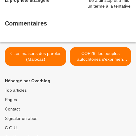
la propriété étrangère
Commentaires
< Les maisons des paroles
COP26, les peuples
(Malocas)
autochtones s'expriment
pour protéger la planète >
Hébergé par Overblog
Top articles
Pages
Contact
Signaler un abus
C.G.U.