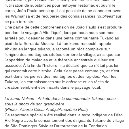
l'utilisation de substances pour nettoyer l'estomac et ouvrir le
corps, João Paulo pense qu'il est possible de se connecter avec
les Waimahsã et de récupérer des connaissances
"oubliées"
sur
ce plan terrestre.
Une partie de cette compréhension de João Paulo s'est produite
pendant le voyage à Alto Tiquié, lorsque nous nous sommes
arrêtés pour déjeuner dans une petite communauté Tukano au
pied de la Serra da Mucura. Là, un kumu respecté, appelé
Ahkuto en langue tukano, a raconté un récit complexe sur
l'origine des montagnes situées derrière le village, ainsi que sur
l'apparition de maladies et la thérapie ancestrale qui leur est
associée. À la fin de l'histoire, il a déclaré que ce n'était pas lui
qui racontait cette histoire. Cela s'est passé comme ça, et c'est
écrit dans les pierres des montagnes et des rapides. Pour les
Tukano, les connaissances sur le
bahsese
et les récits de
création semblent être inscrits dans le paysage local.
Le kumu Nelson - Ahkuto dans la communauté Tukano, pose
sous la photo de son grand-père
(Photo : Alberto César Araújo/Amazônia Real
)
Ce reportage spécial a été réalisé dans la terre indigène de l'Alto
Rio Negro avec le consentement des dirigeants Tukano du village
de São Domingos Sávio et l'autorisation de la Fondation