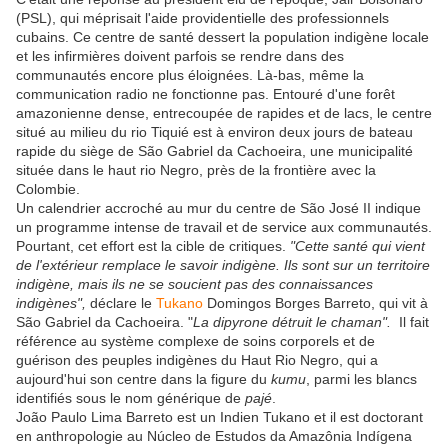
(PSL), qui méprisait l'aide providentielle des professionnels
cubains. Ce centre de santé dessert la population indigène locale
et les infirmières doivent parfois se rendre dans des
communautés encore plus éloignées. Là-bas, même la
communication radio ne fonctionne pas. Entouré d'une forêt
amazonienne dense, entrecoupée de rapides et de lacs, le centre
situé au milieu du rio Tiquié est à environ deux jours de bateau
rapide du siège de São Gabriel da Cachoeira, une municipalité
située dans le haut rio Negro, près de la frontière avec la
Colombie.
Un calendrier accroché au mur du centre de São José II indique
un programme intense de travail et de service aux communautés.
Pourtant, cet effort est la cible de critiques.
"Cette santé qui vient
de l'extérieur remplace le savoir indigène. Ils sont sur un territoire
indigène, mais ils ne se soucient pas des connaissances
indigènes",
déclare le
Tukano
Domingos Borges Barreto, qui vit à
São Gabriel da Cachoeira. "
La dipyrone détruit le chaman".
Il fait
référence au système complexe de soins corporels et de
guérison des peuples indigènes du Haut Rio Negro, qui a
aujourd'hui son centre dans la figure du
kumu
, parmi les blancs
identifiés sous le nom générique de
pajé
.
João Paulo Lima Barreto est un Indien Tukano et il est doctorant
en anthropologie au Núcleo de Estudos da Amazônia Indígena