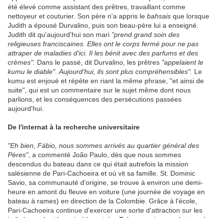
été élevé comme assistant des prêtres, travaillant comme
nettoyeur et couturier. Son père n'a appris le
bahsais
que lorsque
Judith a épousé Durvalino, puis son beau-père lui a enseigné.
Judith dit qu'aujourd'hui son mari
"prend grand soin des
religieuses franciscaines. Elles ont le corps fermé pour ne pas
attraper de maladies d'ici. Il les bénit avec des parfums et des
crèmes".
Dans le passé, dit Durvalino, les prêtres
"appelaient le
kumu le diable"
.
Aujourd'hui, ils sont plus compréhensibles".
Le
kumu est enjoué et répète en riant la même phrase, "et ainsi de
suite", qui est un commentaire sur le sujet même dont nous
parlions, et les conséquences des persécutions passées
aujourd'hui.
De l'internat à la recherche universitaire
"Eh bien, Fábio, nous sommes arrivés au quartier général des
Pères"
, a commenté João Paulo, dès que nous sommes
descendus du bateau dans ce qui était autrefois la mission
salésienne de Pari-Cachoeira et où vit sa famille. St. Dominic
Savio, sa communauté d'origine, se trouve à environ une demi-
heure en amont du fleuve en voiture (une journée de voyage en
bateau à rames) en direction de la Colombie. Grâce à l'école,
Pari-Cachoeira continue d'exercer une sorte d'attraction sur les