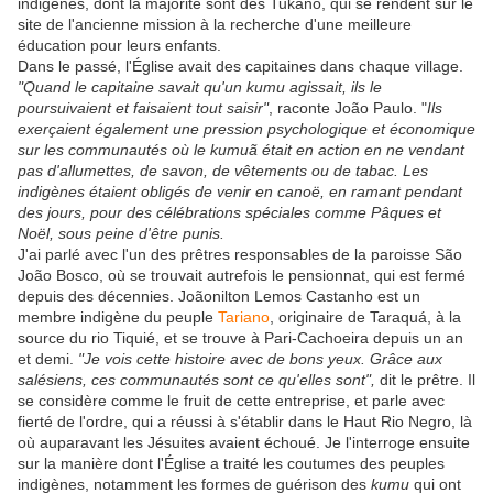
indigènes, dont la majorité sont des Tukano, qui se rendent sur le
site de l'ancienne mission à la recherche d'une meilleure
éducation pour leurs enfants.
Dans le passé, l'Église avait des capitaines dans chaque village.
"Quand le capitaine savait qu'un kumu agissait, ils le
poursuivaient et faisaient tout saisir"
, raconte João Paulo. "
Ils
exerçaient également une pression psychologique et économique
sur les communautés où le kumuã était en action en ne vendant
pas d'allumettes, de savon, de vêtements ou de tabac. Les
indigènes étaient obligés de venir en canoë, en ramant pendant
des jours, pour des célébrations spéciales comme Pâques et
Noël, sous peine d'être punis.
J'ai parlé avec l'un des prêtres responsables de la paroisse São
João Bosco, où se trouvait autrefois le pensionnat, qui est fermé
depuis des décennies. Joãonilton Lemos Castanho est un
membre indigène du peuple
Tariano
, originaire de Taraquá, à la
source du rio Tiquié, et se trouve à Pari-Cachoeira depuis un an
et demi.
"Je vois cette histoire avec de bons yeux. Grâce aux
salésiens, ces communautés sont ce qu'elles sont",
dit le prêtre. Il
se considère comme le fruit de cette entreprise, et parle avec
fierté de l'ordre, qui a réussi à s'établir dans le Haut Rio Negro, là
où auparavant les Jésuites avaient échoué. Je l'interroge ensuite
sur la manière dont l'Église a traité les coutumes des peuples
indigènes, notamment les formes de guérison des
kumu
qui ont