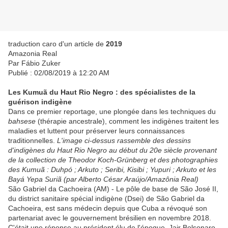
traduction caro d'un article de
2019
Amazonia Real
Par Fábio Zuker
Publié : 02/08/2019 à 12:20 AM
Les Kumuã du Haut Rio Negro : des spécialistes de la
guérison indigène
Dans ce premier reportage, une plongée dans les techniques du
bahsese
(thérapie ancestrale), comment les indigènes traitent les
maladies et luttent pour préserver leurs connaissances
traditionnelles.
L'image ci-dessus rassemble des dessins
d'indigènes du Haut Rio Negro au début du 20e siècle provenant
de la collection de Theodor Koch-Grünberg et des photographies
des Kumuã : Duhpó ; Arkuto ; Seribi, Kisibi ; Yupuri ; Arkuto et les
Bayá Yepa Suriã (par Alberto César Araújo/Amazônia Real)
São Gabriel da Cachoeira (AM) - Le pôle de base de São José II,
du district sanitaire spécial indigène (Dsei) de São Gabriel da
Cachoeira, est sans médecin depuis que Cuba a révoqué son
partenariat avec le gouvernement brésilien en novembre 2018.
C'était une réponse au président élu de l'époque, Jair Bolsonaro