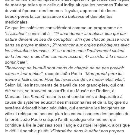
de mariage telles que celle qui indiquait que les hommes Tukano
devaient épouser des femmes Tuyuka, apprenant de leurs
beaux-pères la connaissance du
bahsese
et des plantes
médicinales.
Ce que les salésiens considéraient comme un programme de
"civilisation"
consistait à :
"1º abandonner la maloca, lieu qui par
nature devient un lieu de corruption, afin que chacun puisse vivre
dans sa propre maison ; 2º renoncer aux orgies périodiques avec
les inévitables ivresses ; 3º se marier sans l'enlèvement violent
de la femme, mais d'un commun accord ; 4º assister à la messe
dominicale".
"Beaucoup de kumuã sont morts de chagrin de ne pas pouvoir
exercer leur métier"
, raconte João Paulo.
"Mon grand-père lui-
même a failli mourir. Pour lui, l'exercice de ce métier était vital"
.
Selon lui, les instruments de travail de son grand-père, qui ont
été saisis, se trouvent aujourd'hui au Musée de l'Indien, à
Manaus. Les
Kumuã
restants sont condamnés à disparaître à
cause du système éducatif des missionnaires et de la logique du
système éducatif blanc séculaire, qui emmène les indigènes en
ville et relègue au second plan les connaissances des peuples de
la forêt. João Paulo critique l'anthropologie elle-même, qui
continue à lire le
bahsais
sous l'angle du rituel religieux, alors que
le défi lui semble plutôt "
d'introduire dans le débat nos propres