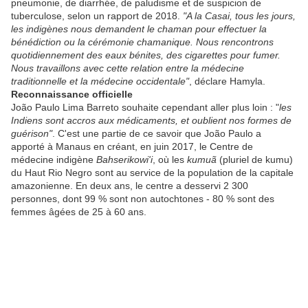
pneumonie, de diarrhée, de paludisme et de suspicion de
tuberculose, selon un rapport de 2018.
"A la Casai, tous les jours,
les indigènes nous demandent le chaman pour effectuer la
bénédiction ou la cérémonie chamanique. Nous rencontrons
quotidiennement des eaux bénites, des cigarettes pour fumer.
Nous travaillons avec cette relation entre la médecine
traditionnelle et la médecine occidentale"
, déclare Hamyla.
Reconnaissance officielle
João Paulo Lima Barreto souhaite cependant aller plus loin : "
les
Indiens sont accros aux médicaments, et oublient nos formes de
guérison"
. C'est une partie de ce savoir que João Paulo a
apporté à Manaus en créant, en juin 2017, le Centre de
médecine indigène
Bahserikowi'i
, où les
kumuã
(pluriel de kumu)
du Haut Rio Negro sont au service de la population de la capitale
amazonienne. En deux ans, le centre a desservi 2 300
personnes, dont 99 % sont non autochtones - 80 % sont des
femmes âgées de 25 à 60 ans.