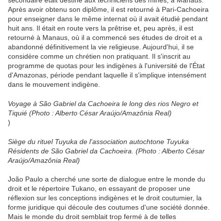
secondaire était destiné aux techniciens des mines, à Manaus.
Après avoir obtenu son diplôme, il est retourné à Pari-Cachoeira
pour enseigner dans le même internat où il avait étudié pendant
huit ans. Il était en route vers la prêtrise et, peu après, il est
retourné à Manaus, où il a commencé ses études de droit et a
abandonné définitivement la vie religieuse. Aujourd'hui, il se
considère comme un chrétien non pratiquant. Il s'inscrit au
programme de quotas pour les indigènes à l'université de l'État
d'Amazonas, période pendant laquelle il s'implique intensément
dans le mouvement indigène.
Voyage à São Gabriel da Cachoeira le long des rios Negro et
Tiquié (Photo : Alberto César Araújo/Amazônia Real)
)
Siège du rituel Tuyuka de l'association autochtone Tuyuka
Résidents de São Gabriel da Cachoeira. (Photo : Alberto César
Araújo/Amazônia Real)
João Paulo a cherché une sorte de dialogue entre le monde du
droit et le répertoire Tukano, en essayant de proposer une
réflexion sur les conceptions indigènes et le droit coutumier, la
forme juridique qui découle des coutumes d'une société donnée.
Mais le monde du droit semblait trop fermé à de telles