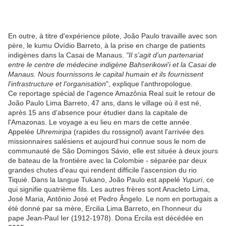
En outre, à titre d'expérience pilote, João Paulo travaille avec son
père, le kumu Ovídio Barreto, à la prise en charge de patients
indigènes dans la Casai de Manaus.
"Il s'agit d'un partenariat
entre le centre de médecine indigène Bahserikowi'i et la Casai de
Manaus. Nous fournissons le capital humain et ils fournissent
l'infrastructure et l'organisation
", explique l'anthropologue.
Ce reportage spécial de l'agence Amazônia Real suit le retour de
João Paulo Lima Barreto, 47 ans, dans le village où il est né,
après 15 ans d'absence pour étudier dans la capitale de
l'Amazonas. Le voyage a eu lieu en mars de cette année.
Appelée
Uhremiripa
(rapides du rossignol) avant l'arrivée des
missionnaires salésiens et aujourd'hui connue sous le nom de
communauté de São Domingos Sávio, elle est située à deux jours
de bateau de la frontière avec la Colombie - séparée par deux
grandes chutes d'eau qui rendent difficile l'ascension du rio
Tiquié. Dans la langue Tukano, João Paulo est appelé
Yupuri
, ce
qui signifie quatrième fils. Les autres frères sont Anacleto Lima,
José Maria, Antônio José et Pedro Ângelo. Le nom en portugais a
été donné par sa mère, Ercilia Lima Barreto, en l'honneur du
pape Jean-Paul Ier (1912-1978). Dona Ercila est décédée en