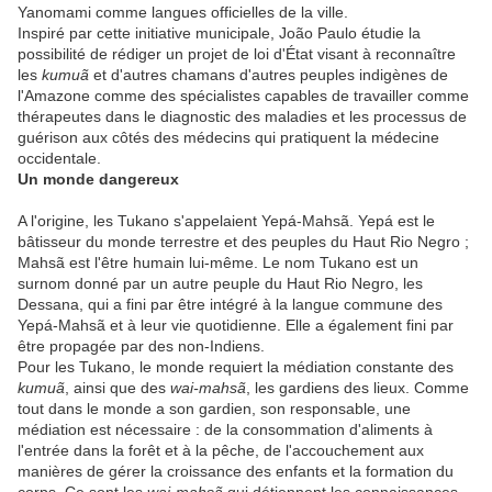
Yanomami comme langues officielles de la ville.
Inspiré par cette initiative municipale, João Paulo étudie la
possibilité de rédiger un projet de loi d'État visant à reconnaître
les
kumuã
et d'autres chamans d'autres peuples indigènes de
l'Amazone comme des spécialistes capables de travailler comme
thérapeutes dans le diagnostic des maladies et les processus de
guérison aux côtés des médecins qui pratiquent la médecine
occidentale.
Un monde dangereux
A l'origine, les Tukano s'appelaient Yepá-Mahsã. Yepá est le
bâtisseur du monde terrestre et des peuples du Haut Rio Negro ;
Mahsã est l'être humain lui-même. Le nom Tukano est un
surnom donné par un autre peuple du Haut Rio Negro, les
Dessana, qui a fini par être intégré à la langue commune des
Yepá-Mahsã et à leur vie quotidienne. Elle a également fini par
être propagée par des non-Indiens.
Pour les Tukano, le monde requiert la médiation constante des
kumuã
, ainsi que des
wai-mahsã
, les gardiens des lieux. Comme
tout dans le monde a son gardien, son responsable, une
médiation est nécessaire : de la consommation d'aliments à
l'entrée dans la forêt et à la pêche, de l'accouchement aux
manières de gérer la croissance des enfants et la formation du