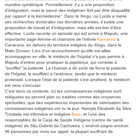
manière symétrique. Formellement, il y a une proposition
d'intégration, mais le savoir des indigènes finit par être disqualifié
par rapport à la biomédecine".
Dans le Xingu, où Lucila a mené
ses recherches doctorales ces dernières années, il existe une
proposition de travail et d'intégration, mais elle est loin d'être
effective. Lucila raconte un épisode qui est arrivé à Mapulu, une
importante sage-femme et chamane de l'ethnie
Kamaiurá
à
Canarana, en dehors du territoire indigène du Xingu, dans le
Mato Grosso. Lors d'un accouchement qu'elle est allée
accompagner en ville, le médecin de l'hôpital n'a pas permis à
Mapulu d'entrer pour pratiquer la
pajelança
, qui consiste à
"souffler
" la patiente. La chaman a dû sortir de force la patiente
de l'hôpital, la soufflant à l'extérieur, tandis que le médecin
protestait. Lorsque l'état de la patiente s'est amélioré, le médecin
est venu s'excuser.
C'est dans ce contexte, où les connaissances indigènes sont
reléguées au second plan ou traitées comme des croyances
spirituelles, que des expériences importantes de valorisation des
connaissances indigènes ont vu le jour. Hamyla Elizabeth da Silva
Trindade est infirmière et indigène
Baré
, et l'une des
responsables de la Casa de Saúde Indígena (centre de santé
indigène) de São Gabriel da Cachoeira. L'endroit soigne environ
96 personnes par mois sur appel, la plupart souffrant de