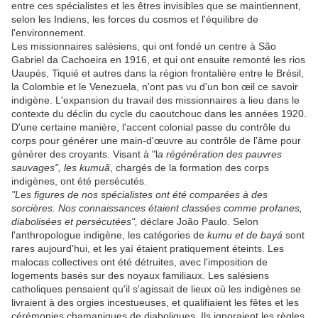
entre ces spécialistes et les êtres invisibles que se maintiennent,
selon les Indiens, les forces du cosmos et l'équilibre de
l'environnement.
Les missionnaires salésiens, qui ont fondé un centre à São
Gabriel da Cachoeira en 1916, et qui ont ensuite remonté les rios
Uaupés, Tiquié et autres dans la région frontalière entre le Brésil,
la Colombie et le Venezuela, n'ont pas vu d'un bon œil ce savoir
indigène. L'expansion du travail des missionnaires a lieu dans le
contexte du déclin du cycle du caoutchouc dans les années 1920.
D'une certaine manière, l'accent colonial passe du contrôle du
corps pour générer une main-d'œuvre au contrôle de l'âme pour
générer des croyants. Visant à "l
a régénération des pauvres
sauvages", les kumuã
, chargés de la formation des corps
indigènes, ont été persécutés.
"Les figures de nos spécialistes ont été comparées à des
sorcières. Nos connaissances étaient classées comme profanes,
diabolisées et persécutées",
déclare João Paulo. Selon
l'anthropologue indigène, les catégories de
kumu et de bayá
sont
rares aujourd'hui, et les yaí étaient pratiquement éteints. Les
malocas collectives ont été détruites, avec l'imposition de
logements basés sur des noyaux familiaux. Les salésiens
catholiques pensaient qu'il s'agissait de lieux où les indigènes se
livraient à des orgies incestueuses, et qualifiaient les fêtes et les
cérémonies chamaniques de diaboliques. Ils ignoraient les règles