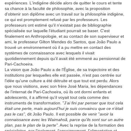
expériences. L'indigène décide alors de quitter le cours et tente
sa chance à la faculté de philosophie, avec la proposition
d'obtenir son diplôme avec un travail sur la philosophie indigène,
ce qui est promptement refusé par les professeurs. Les
professeurs ont estimé qu'il n'existait pas de bibliographie
spécialisée sur laquelle l'étudiant pourrait se baser. C'est
finalement en Anthropologie, et au contact de son superviseur et
ami, le professeur Gilton Mendes do Santos, que João Paulo a
trouvé un environnement où il a pu mettre en contact des
systèmes de connaissance avec lesquels il vivait
quotidiennement depuis qu'il avait été emmené au pensionnat de
Pari-Cachoeira.
La vision que João Paulo a de l'Église, de sa trajectoire et des
institutions par lesquelles elle est passée, n'est pas centrée sur
l'idée qu'une culture a été détruite et que tout est perdu. Alors
que nous visitions, avec son frère José Maria, les dépendances
de l'internat de Pari-Cachoeira, où ils ont dormi enfants et
adolescents, il a affirmé qu'il voyait tout cela comme des
instruments de transformation. "J
'ai fini par penser que tout cela
était une perte, mais aujourd'hui je suis convaincu que ce n'était
pas le cas"
, dit João Paulo. Il est possible de venir "
avoir la
connaissance avec les Waimahsã, parce qu'ils sont sur un autre
plan, pas le plan de la perte"
. Avec la reprise de la formation des
spécialistes, par l'isolement, l'enseignement, l'alimentation et