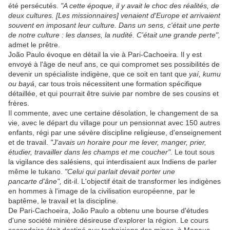
été persécutés.
"A cette époque, il y avait le choc des réalités, de
deux cultures. [Les missionnaires] venaient d'Europe et arrivaient
souvent en imposant leur culture. Dans un sens, c'était une perte
de notre culture : les danses, la nudité. C'était une grande perte",
admet le prêtre.
João Paulo évoque en détail la vie à Pari-Cachoeira. Il y est
envoyé à l'âge de neuf ans, ce qui compromet ses possibilités de
devenir un spécialiste indigène, que ce soit en tant que
yaí, kumu
ou bayá
, car tous trois nécessitent une formation spécifique
détaillée, et qui pourrait être suivie par nombre de ses cousins et
frères.
Il commente, avec une certaine désolation, le changement de sa
vie, avec le départ du village pour un pensionnat avec 150 autres
enfants, régi par une sévère discipline religieuse, d'enseignement
et de travail.
"J'avais un horaire pour me lever, manger, prier,
étudier, travailler dans les champs et me coucher"
. Le tout sous
la vigilance des salésiens, qui interdisaient aux Indiens de parler
même le tukano.
"Celui qui parlait devait porter une
pancarte d'âne",
dit-il. L'objectif était de transformer les indigènes
en hommes à l'image de la civilisation européenne, par le
baptême, le travail et la discipline.
De Pari-Cachoeira, João Paulo a obtenu une bourse d'études
d'une société minière désireuse d'explorer la région. Le cours