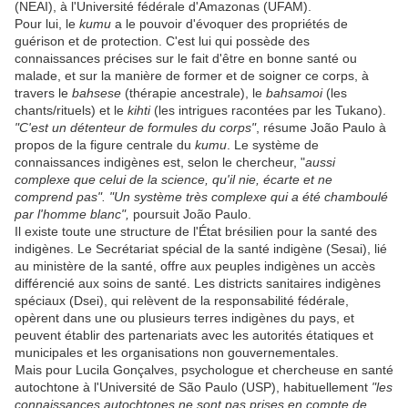
(NEAI), à l'Université fédérale d'Amazonas (UFAM).
Pour lui, le
kumu
a le pouvoir d'évoquer des propriétés de
guérison et de protection. C'est lui qui possède des
connaissances précises sur le fait d'être en bonne santé ou
malade, et sur la manière de former et de soigner ce corps, à
travers le
bahsese
(thérapie ancestrale), le
bahsamoi
(les
chants/rituels) et le
kihti
(les intrigues racontées par les Tukano).
"C'est un détenteur de formules du corps"
, résume João Paulo à
propos de la figure centrale du
kumu
. Le système de
connaissances indigènes est, selon le chercheur, "
aussi
complexe que celui de la science, qu'il nie, écarte et ne
comprend pas". "Un système très complexe qui a été chamboulé
par l'homme blanc",
poursuit João Paulo.
Il existe toute une structure de l'État brésilien pour la santé des
indigènes. Le Secrétariat spécial de la santé indigène (Sesai), lié
au ministère de la santé, offre aux peuples indigènes un accès
différencié aux soins de santé. Les districts sanitaires indigènes
spéciaux (Dsei), qui relèvent de la responsabilité fédérale,
opèrent dans une ou plusieurs terres indigènes du pays, et
peuvent établir des partenariats avec les autorités étatiques et
municipales et les organisations non gouvernementales.
Mais pour Lucila Gonçalves, psychologue et chercheuse en santé
autochtone à l'Université de São Paulo (USP), habituellement
"les
connaissances autochtones ne sont pas prises en compte de