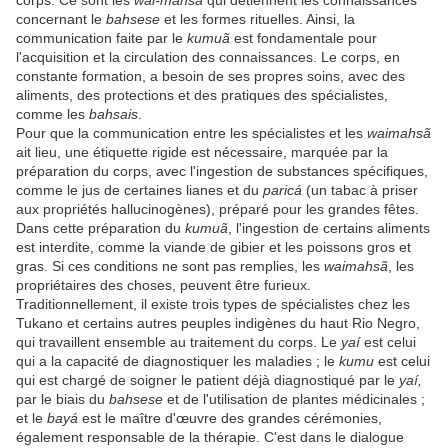
corps. Ce sont les
wai-mahsã
qui détiennent les connaissances
concernant le
bahsese
et les formes rituelles. Ainsi, la
communication faite par le
kumuã
est fondamentale pour
l'acquisition et la circulation des connaissances. Le corps, en
constante formation, a besoin de ses propres soins, avec des
aliments, des protections et des pratiques des spécialistes,
comme les
bahsais
.
Pour que la communication entre les spécialistes et les
waimahsã
ait lieu, une étiquette rigide est nécessaire, marquée par la
préparation du corps, avec l'ingestion de substances spécifiques,
comme le jus de certaines lianes et du
paricá
(un tabac à priser
aux propriétés hallucinogènes), préparé pour les grandes fêtes.
Dans cette préparation du
kumuã
, l'ingestion de certains aliments
est interdite, comme la viande de gibier et les poissons gros et
gras. Si ces conditions ne sont pas remplies, les
waimahsã
, les
propriétaires des choses, peuvent être furieux.
Traditionnellement, il existe trois types de spécialistes chez les
Tukano et certains autres peuples indigènes du haut Rio Negro,
qui travaillent ensemble au traitement du corps. Le
yaí
est celui
qui a la capacité de diagnostiquer les maladies ; le
kumu
est celui
qui est chargé de soigner le patient déjà diagnostiqué par le
yaí,
par le biais du
bahsese
et de l'utilisation de plantes médicinales ;
et le
bayá
est le maître d'œuvre des grandes cérémonies,
également responsable de la thérapie. C'est dans le dialogue