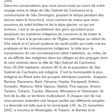
2005.
Dans les conversations que nous avons eues au cours de notre
voyage entre le siège de São Gabriel da Cachoeira et la
communauté de São Domingos, passant le temps pendant des
heures dans le hors-bord, nous cachant du mieux que nous
pouvions du soleil brûlant et de la pluie glacée, ce qui est
entrevu, c'est la vie quotidienne des gens qui luttent pour
perpétuer les manières indigènes de concevoir et de traiter le
monde. Face à la persécution de l'Église catholique au début du
XXe siècle et à l'actuel système de santé public qui traite mal les
pratiques et les connaissances indigènes, la lutte pour la
transmission de ces connaissances attire l'attention, au milieu de
la vie difficile des indigènes dans les villages et des préjugés dont
ils sont victimes dans la ville de São Gabriel da Cachoeira.
Avec 45 000 habitants, environ 80 % de la population de São
Gabriel da Cachoeira est indigène. C'est la municipalité la plus
indigène du Brésil avec les groupes ethniques suivants : Arapaso,
Baniwa, Barasana, Baré, Desana, Hupda, Karapanã, Kubeo,
Kuripako, Makuna, Miriti-Tapuya, Nadob, Pira-tapuya, Siriano,
Tariano, Tukano, Tuyuka, Wanana, Werekena et Yanomami. Ils
font de la ville un territoire multiculturel. À chaque coin de rue,
vous pouvez entendre une langue parlée par différents peuples.
La diversité est telle que la loi municipale 145, du 22 novembre
2002, a reconnu le Nheengatu, le Tukano, le Baniwa et le