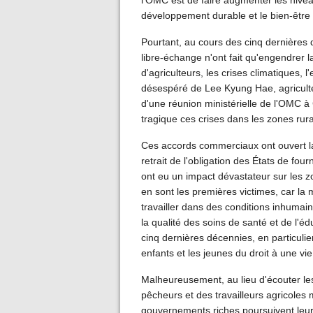
l'OMC est de faire augmenter les nivea
développement durable et le bien-être
Pourtant, au cours des cinq dernières
libre-échange n'ont fait qu'engendrer l
d'agriculteurs, les crises climatiques, 
désespéré de Lee Kyung Hae, agriculteur
d'une réunion ministérielle de l'OMC à
tragique ces crises dans les zones rur
Ces accords commerciaux ont ouvert la 
retrait de l'obligation des États de four
ont eu un impact dévastateur sur les z
en sont les premières victimes, car la mi
travailler dans des conditions inhumaine
la qualité des soins de santé et de l'
cinq dernières décennies, en particulie
enfants et les jeunes du droit à une vi
Malheureusement, au lieu d'écouter le
pêcheurs et des travailleurs agricoles
gouvernements riches poursuivent leurs 