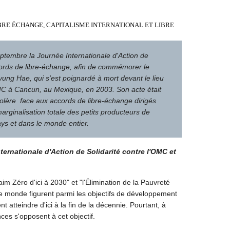
BRE ÉCHANGE
,
CAPITALISME INTERNATIONAL ET LIBRE
ptembre la Journée Internationale d'Action de
ccords de libre-échange, afin de commémorer le
yung Hae, qui s'est poignardé à mort devant le lieu
OMC à Cancun, au Mexique, en 2003. Son acte était
colère face aux accords de libre-échange dirigés
arginalisation totale des petits producteurs de
ys et dans le monde entier.
ternationale d'Action de Solidarité contre l'OMC et
im Zéro d'ici à 2030" et "l'Élimination de la Pauvreté
le monde figurent parmi les objectifs de développement
 atteindre d'ici à la fin de la décennie. Pourtant, à
ces s'opposent à cet objectif.