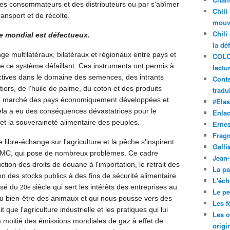
 des consommateurs et des distributeurs ou par s'abîmer
Chili
ansport et de récolte.
mouve
Chili
ire mondial est défectueux.
la dé
ge multilatéraux, bilatéraux et régionaux entre pays et
COLO
l de ce système défaillant. Ces instruments ont permis à
lectu
tives dans le domaine des semences, des intrants
Conte
itiers, de l'huile de palme, du coton et des produits
tradui
 au marché des pays économiquement développées et
#Ela
la a eu des conséquences dévastatrices pour le
Enla
t la souveraineté alimentaire des peuples.
Ernes
Frag
 libre-échange sur l'agriculture et la pêche s'inspirent
Galli
 l'OMC, qui pose de nombreux problèmes. Ce cadre
Jean
tion des droits de douane à l'importation, le retrait des
La pa
n des stocks publics à des fins de sécurité alimentaire.
L'éch
ssé du
siècle qui sert les intérêts des entreprises au
20e
Le pet
 du bien-être des animaux et qui nous pousse vers des
Les f
 que l'agriculture industrielle et les pratiques qui lui
Les o
a moitié des émissions mondiales de gaz à effet de
origi