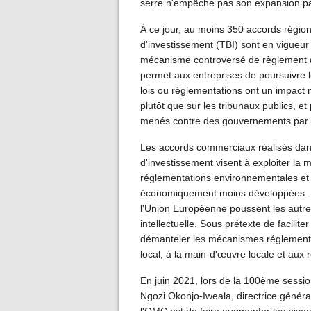
serre n'empêche pas son expansion pa
À ce jour, au moins 350 accords région
d'investissement (TBI) sont en vigue
mécanisme controversé de règlement de
permet aux entreprises de poursuivre 
lois ou réglementations ont un impact n
plutôt que sur les tribunaux publics, et
menés contre des gouvernements par d
Les accords commerciaux réalisés dans
d'investissement visent à exploiter l
réglementations environnementales et 
économiquement moins développées. Le
l'Union Européenne poussent les autre
intellectuelle. Sous prétexte de facilite
démanteler les mécanismes réglementa
local, à la main-d'œuvre locale et aux 
En juin 2021, lors de la 100ème sess
Ngozi Okonjo-Iweala, directrice général