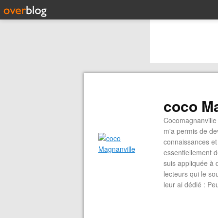
coco Ma
Cocomagnanville 
m'a permis de dev
connaissances et 
essentiellement d
suis appliquée à 
lecteurs qui le s
leur ai dédié : P