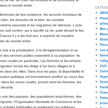
ux de vie, de créer des emplois et de promouvoir le
 dans le monde entier.
CATÉG
ABYA
 décennies de leur existence, les accords mondiaux de
Peupl
a faim, les émeutes de la faim, les suicides
pille
l'extrême pauvreté et les migrations de détresse. L'acte
Mes 
 sud-coréen, qui a sacrifié sa vie, juste devant le lieu
Mexi
 Cancun il y a dix-huit ans, a exprimé de manière
Brési
ales du monde entier.
Péro
Les o
voie à la privatisation, à la déréglementation et au
Savoi
nir des services publics essentiels à sa population. Ils
indig
ones rurales en particulier. Les femmes et les enfants
Chili
gration forcée les oblige à fuir leurs villages et à
Colo
s dans les villes. Dans tous les pays, la disponibilité et
Argen
éducation publique ont énormément souffert au cours des
Droit
r dans les zones rurales, privant ainsi les femmes, les
Sant
e décente.
Chan
s voix des paysans, des populations autochtones, des
Pales
 migrants, l'Organisation Mondiale du Commerce et les
priso
activités habituelles et appliquent ces politiques