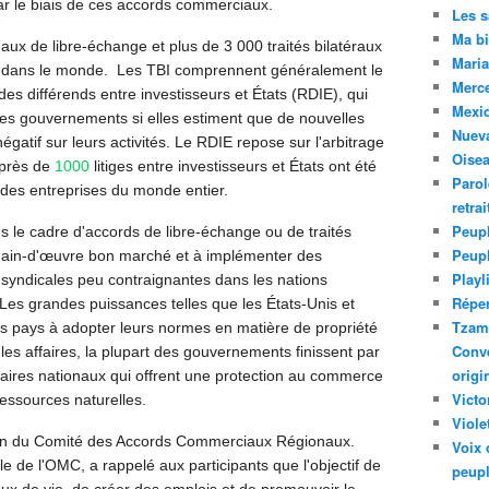
r le biais de ces accords commerciaux.
Les 
Ma bi
aux de libre-échange et plus de 3 000 traités bilatéraux
Maria
ur dans le monde. Les TBI comprennent généralement le
Merc
s différends entre investisseurs et États (RDIE), qui
Mexiq
les gouvernements si elles estiment que de nouvelles
Nuev
égatif sur leurs activités. Le RDIE repose sur l'arbitrage
Oise
 près de
1000
litiges entre investisseurs et États ont été
Parol
es entreprises du monde entier.
retra
Peupl
 le cadre d'accords de libre-échange ou de traités
Peup
a main-d'œuvre bon marché et à implémenter des
Playl
syndicales peu contraignantes dans les nations
Réper
s grandes puissances telles que les États-Unis et
Tzam.
s pays à adopter leurs normes en matière de propriété
Conve
r les affaires, la plupart des gouvernements finissent par
origi
ires nationaux qui offrent une protection au commerce
Victo
ressources naturelles.
Viole
ion du Comité des Accords Commerciaux Régionaux.
Voix 
e de l'OMC, a rappelé aux participants que l'objectif de
peupl