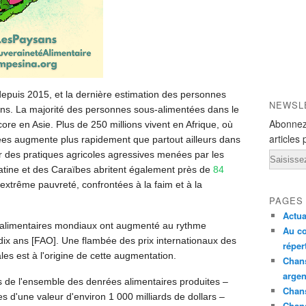
depuis 2015, et la dernière estimation des personnes
NEWSL
lions. La majorité des personnes sous-alimentées dans le
Abonnez
ore en Asie. Plus de 250 millions vivent en Afrique, où
articles 
es augmente plus rapidement que partout ailleurs dans
r des pratiques agricoles agressives menées par les
Email
atine et des Caraïbes abritent également près de
84
xtrême pauvreté, confrontées à la faim et à la
PAGES
Actua
x alimentaires mondiaux ont augmenté au rythme
Au co
dix ans [FAO]. Une flambée des prix internationaux des
réper
les est à l'origine de cette augmentation.
Chans
argen
s de l'ensemble des denrées alimentaires produites –
Chans
nes d'une valeur d'environ 1 000 milliards de dollars –
Chan