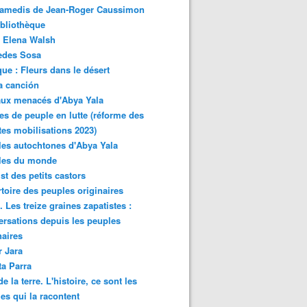
samedis de Jean-Roger Caussimon
bliothèque
 Elena Walsh
edes Sosa
ue : Fleurs dans le désert
a canción
aux menacés d'Abya Yala
es de peuple en lutte (réforme des
ites mobilisations 2023)
es autochtones d'Abya Yala
les du monde
ist des petits castors
toire des peuples originaires
 Les treize graines zapatistes :
rsations depuis les peuples
naires
r Jara
ta Parra
de la terre. L'histoire, ce sont les
es qui la racontent