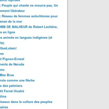
 : Peuple qui chante ne mourra pas, Un
ment libérateur
 : Réseau de femmes autochtones pour
fense de la mer
MB DE MALHEUR de Robert Lechêne,
re en ligne
s animés en langues indigènes (et
ts)
sQueLutam!
ces
t Pignon-Ernest
ments de Neruda
ano
-Max Brua
role comme une flèche
o des palmiers
it Ferrat illustré
élins
iseaux dans la culture des peuples
naires