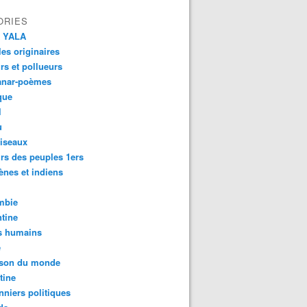
ORIES
 YALA
es originaires
urs et pollueurs
anar-poèmes
que
l
u
iseaux
rs des peuples 1ers
ènes et indiens
mbie
tine
s humains
é
son du monde
tine
nniers politiques