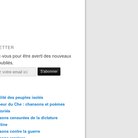
ETTER
-vous pour être averti des nouveaux
publiés.
lité des peuples isolés
eur du Che : chansons et poèmes
toriés
ons censurées de la dictature
tine
ons contre la guerre
sons reprises