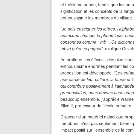
et troisième année, tandis que les autre
signification et les concepts de la lang
enthousiasme les membres du village.
"Je dois enseigner les lettres, l'alphab
beaucoup changé, la phonétique, nous u
consonnes comme " mb ". Ce dictionnaire
mbyá qu'en espagnol",
explique Osvald
En pratique, les élèves - des plus jeun
enthousiasme énormes pendant les cou
proposition est développée.
"Les enfan
une partie de leur culture, la faune et l
qui contribue positivement à l'alphabét
prononciation, nous devons nous adapt
beaucoup ensemble, j'apprécie vraiment 
Silvetti, professeur de l'école primaire.
Disposer d'un matériel didactique propre
membres, n'est pas seulement bénéfiq
impact positif sur l'ensemble de la c