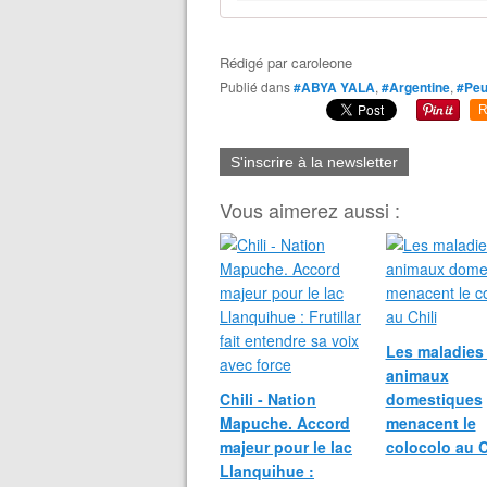
Rédigé par
caroleone
Publié dans
#ABYA YALA
,
#Argentine
,
#Peu
R
S'inscrire à la newsletter
Vous aimerez aussi :
Les maladies
animaux
Chili - Nation
domestiques
Mapuche. Accord
menacent le
majeur pour le lac
colocolo au C
Llanquihue :