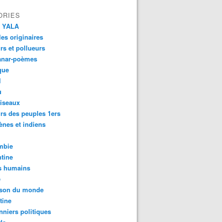
ORIES
 YALA
es originaires
urs et pollueurs
anar-poèmes
que
l
u
iseaux
rs des peuples 1ers
ènes et indiens
mbie
tine
s humains
é
son du monde
tine
nniers politiques