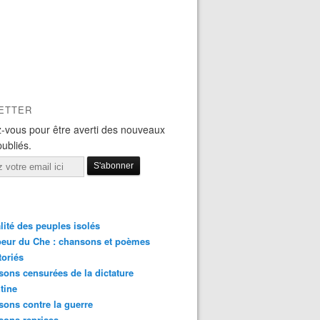
ETTER
-vous pour être averti des nouveaux
publiés.
lité des peuples isolés
eur du Che : chansons et poèmes
toriés
ons censurées de la dictature
tine
ons contre la guerre
sons reprises