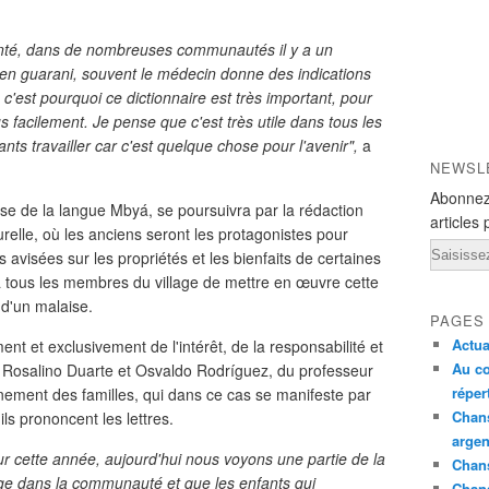
anté, dans de nombreuses communautés il y a un
en guarani, souvent le médecin donne des indications
'est pourquoi ce dictionnaire est très important, pour
 facilement. Je pense que c'est très utile dans tous les
ants travailler car c'est quelque chose pour l'avenir",
a
NEWSL
Abonnez
esse de la langue Mbyá, se poursuivra par la rédaction
articles 
relle, où les anciens seront les protagonistes pour
Email
avisées sur les propriétés et les bienfaits de certaines
à tous les membres du village de mettre en œuvre cette
 d'un malaise.
PAGES
Actua
ent et exclusivement de l'intérêt, de la responsabilité et
Au co
 Rosalino Duarte et Osvaldo Rodríguez, du professeur
réper
nement des familles, qui dans ce cas se manifeste par
Chans
ls prononcent les lettres.
argen
ur cette année, aujourd'hui nous voyons une partie de la
Chans
tage dans la communauté et que les enfants qui
Chan