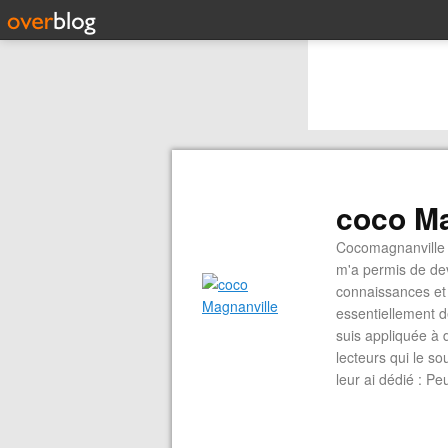
coco Ma
Cocomagnanville 
m'a permis de dev
connaissances et 
essentiellement d
suis appliquée à 
lecteurs qui le s
leur ai dédié : P