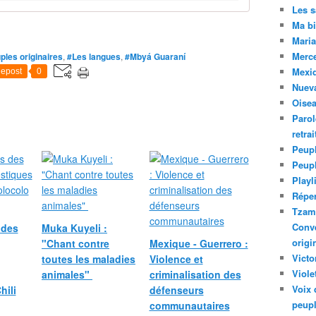
Les 
Ma bi
Maria
Merc
ples originaires
,
#Les langues
,
#Mbyá Guaraní
Mexiq
epost
0
Nuev
Oise
Parol
retra
Peupl
Peup
Playl
Réper
Tzam.
Conve
 des
Muka Kuyeli :
origi
"Chant contre
Mexique - Guerrero :
Victo
toutes les maladies
Violence et
Viole
animales"
criminalisation des
Voix 
hili
défenseurs
peupl
communautaires