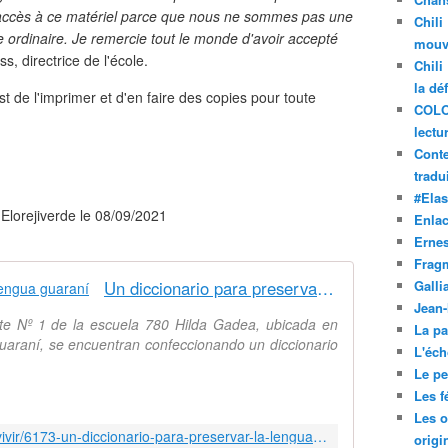
accès à ce matériel parce que nous ne sommes pas une
Chili
 ordinaire. Je remercie tout le monde d'avoir accepté
mouve
ss, directrice de l'école.
Chili
la dé
est de l'imprimer et d'en faire des copies pour toute
COLO
lectu
Conte
tradui
#Ela
r Elorejiverde le 08/09/2021
Enla
Ernes
Frag
Un diccionario para preservar la lengua guaraní
Galli
Jean
ite Nº 1 de la escuela 780 Hilda Gadea, ubicada en
La pa
uaraní, se encuentran confeccionando un diccionario
L'éch
Le pet
Les f
Les o
http://www.elorejiverde.com/buen-vivir/6173-un-diccionario-para-preservar-la-lengua-guarani
origi