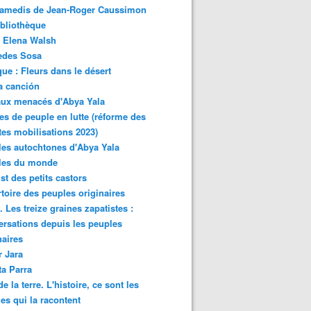
samedis de Jean-Roger Caussimon
bliothèque
 Elena Walsh
edes Sosa
ue : Fleurs dans le désert
a canción
aux menacés d'Abya Yala
es de peuple en lutte (réforme des
ites mobilisations 2023)
es autochtones d'Abya Yala
les du monde
ist des petits castors
toire des peuples originaires
 Les treize graines zapatistes :
rsations depuis les peuples
naires
r Jara
ta Parra
de la terre. L'histoire, ce sont les
es qui la racontent