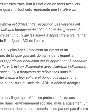
s classes travaillent à l'inclusion de mots avec leur
ue guarani. Tout cela représente une initiative qui
et Mbyá est différent de l'espagnol. Les voyelles ont
tilisons beaucoup de " Y ", " J " et des groupes de
 est un outil qui les aidera à apprendre à lire, tant en
o Rodríguez, ADI de l'école.
es aux plus âgés - montrent un intérêt et un
rs de langue guarani, domaine dans lequel la
ts l'apprécient beaucoup car ils apprennent à connaître
a flore. C'est un dictionnaire avec différents indicateurs,
isation. Il y a beaucoup de différences dans la
er à eux, à leur culture et donc nous appre
nons
leur culture et l'aide de l'ADI", a déclaré Adalgisa
 au village, qui reflète les particularités de ses
ue dans l'environnement scolaire, mais a également un
ommunauté, dont certains membres ne parlent pas d'autre