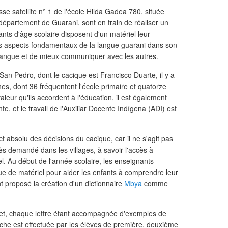
sse satellite n° 1 de l'école Hilda Gadea 780, située
 département de Guarani, sont en train de réaliser un
ants d'âge scolaire disposent d'un matériel leur
les aspects fondamentaux de la langue guarani dans son
a langue et de mieux communiquer avec les autres.
n Pedro, dont le cacique est Francisco Duarte, il y a
es, dont 36 fréquentent l'école primaire et quatorze
aleur qu'ils accordent à l'éducation, il est également
te, et le travail de l'Auxiliar Docente Indígena (ADI) est
ct absolu des décisions du cacique, car il ne s'agit pas
ès demandé dans les villages, à savoir l'accès à
rel. Au début de l'année scolaire, les enseignants
ue de matériel pour aider les enfants à comprendre leur
nt proposé la création d'un dictionnaire
Mbya
comme
habet, chaque lettre étant accompagnée d'exemples de
tâche est effectuée par les élèves de première, deuxième