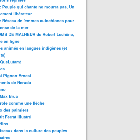
 : Peuple qui chante ne mourra pas, Un
ment libérateur
 : Réseau de femmes autochtones pour
fense de la mer
MB DE MALHEUR de Robert Lechêne,
re en ligne
s animés en langues indigènes (et
ts)
sQueLutam!
ces
t Pignon-Ernest
ments de Neruda
ano
-Max Brua
role comme une flèche
o des palmiers
it Ferrat illustré
élins
iseaux dans la culture des peuples
naires