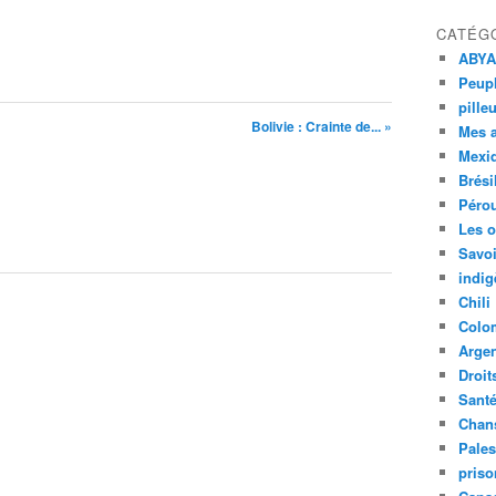
CATÉG
ABYA
Peupl
pille
Bolivie : Crainte de... »
Mes 
Mexi
Brési
Péro
Les o
Savoi
indig
Chili
Colo
Argen
Droit
Sant
Chan
Pales
priso