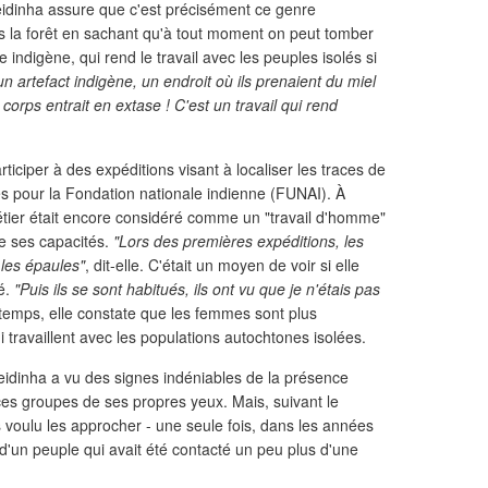
idinha assure que c'est précisément ce genre
ans la forêt en sachant qu'à tout moment on peut tomber
indigène, qui rend le travail avec les peuples isolés si
n artefact indigène, un endroit où ils prenaient du miel
corps entrait en extase ! C'est un travail qui rend
iciper à des expéditions visant à localiser les traces de
és pour la Fondation nationale indienne (FUNAI). À
tier était encore considéré comme un "travail d'homme"
e ses capacités.
"Lors des premières expéditions, les
 les épaules"
, dit-elle. C'était un moyen de voir si elle
é.
"Puis ils se sont habitués, ils ont vu que je n'étais pas
temps, elle constate que les femmes sont plus
 travaillent avec les populations autochtones isolées.
Neidinha a vu des signes indéniables de la présence
u ces groupes de ses propres yeux. Mais, suivant le
s voulu les approcher - une seule fois, dans les années
e d'un peuple qui avait été contacté un peu plus d'une