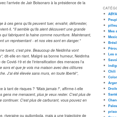
ec l'arrivée de Jair Bolsonaro à la présidence de la
CATÉG
ABYA
Peupl
à ces gens qu'ils peuvent tuer, envahir, déforester,
pille
vient-il. "
Il semble qu'ils aient découvert une grande
Mes 
s qui fabriquent la haine comme nourriture. Maintenant,
Mexi
s ont un représentant - et nos vies sont en danger."
Brési
Péro
s me tuent, c'est pire. Beaucoup de Neidinha vont
Les o
x",
dit-elle en riant. Malgré sa bonne humeur, Neidinha
Savoi
de Covid-19 et de l'intensification des menaces l'a
indig
e sors et que je vois ma maison avec des clôtures
Chili
he. J'ai été élevée sans murs, en toute liberté"
,
Colo
Argen
ce à tant de risques ?
"Mais jamais !
", affirme-t-elle
Droit
s gens me menacent, plus je veux rester. C'est plus de
Sant
de continuer. C'est plus de carburant, vous pouvez en
Chan
Pales
priso
e, riveraine ou quilombola, mais a une trajectoire de