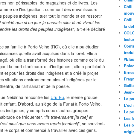
res non périssables, de magazines et de livres. Les
Chili
a flamme de l'indignation : comment des envahisseurs
mouve
es peuples indigènes, tuer tout le monde et en ressortir
Chili
ai décidé que si un jour je pouvais aller là où vivent les
la dé
éfendre les droits des peuples indigènes"
, a-t-elle déclaré
COLO
lectu
Conte
 sa famille à Porto Velho (RO), où elle a pu étudier,
tradui
issances qu'elle avait acquises dans la forêt. Elle a
#Ela
agé, où elle a transformé des histoires comme celle du
Enla
nt la mort d'animaux et d'indigènes ; elle a participé à
Ernes
 et pour les droits des indigènes et a créé le projet
Frag
 les situations environnementales et indigènes par le
Galli
héâtre, de l'artisanat et de la poésie.
Jean
 que Neidinha rencontre les
Uru-Eu
, le même groupe
La pa
ait enfant. D'abord, au siège de la Funai à Porto Velho,
L'éch
 les indigènes, y compris ceux d'autres groupes
Le pet
habitude de fréquenter.
"Ils traversaient [la rue] et
Les f
'est ainsi que nous avons repris [contact]
", se souvient-
Les o
joint le corps et commencé à travailler avec ces gens.
origi