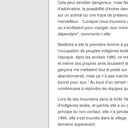
Cela peut sembler dangereux, mais Ne
d'adrénaline, la possibilité d'entrer d
sur un animal ou une trace de présence 
merveilleux :
"Lorsque nous trouvions u
ou s'arrêtaient pour manger, tout notre 
dépendant"
, commente-t-elle.
Neidinha a été la première femme à part
l'occupation de peuples indigènes isol
l'époque, dans les années 1980, ce mé
et même ses propres amis doutaient d
garçons me mettaient tout le poids sur
abandonnerait, mais ça n'a pas march
bonne pour eux."
Au bout d'un certain 
nombreuses à rejoindre les équipes qui
Lors de ses incursions dans la forêt, 
d'indigènes isolés, et parfois elle a v
principe du non-contact, elle n'a jamai
1990, elle s'est trouvée dans le villag
semaine auparavant.