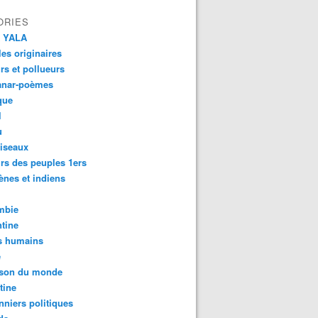
ORIES
 YALA
es originaires
urs et pollueurs
anar-poèmes
que
l
u
iseaux
rs des peuples 1ers
ènes et indiens
mbie
tine
s humains
é
son du monde
tine
nniers politiques