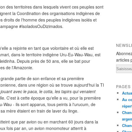
tion des territoires dans lesquels vivent ces peuples sont
lignent la Coordination des organisations indigènes de
es droits de l'homme des peuples indigènes isolés et
a campagne #IsoladosOuDizimados.
NEWSL
lle a rejointe en tant que volontaire et où elle est
Abonnez
mari, dans le territoire indigène Uru-Eu-Wau-Wau, est
articles 
 Neidinha. Depuis près de 50 ans, elle se bat pour
nes de l'Amazonie.
Email
ne grande partie de son enfance et sa première
onienne, dans une région où se trouve aujourd'hui la TI
PAGES
 jouant avec le paca, le cotia, les tapirs qui venaient
Actua
lle. C'est à cette époque qu'elle a vu, pour la première
Au co
-Wau - ils sont apparus, tous peints à l'urucum, de
réper
et sa mère étaient en train de laver du linge.
Chans
argen
e atteint que par avion ou en marchant 60 jours dans la
Chans
Deux fois par an, un avion monomoteur atterrit à
Chan