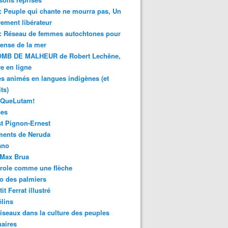
 : Peuple qui chante ne mourra pas, Un
ment libérateur
 : Réseau de femmes autochtones pour
fense de la mer
MB DE MALHEUR de Robert Lechêne,
re en ligne
s animés en langues indigènes (et
ts)
sQueLutam!
ces
t Pignon-Ernest
ments de Neruda
ano
-Max Brua
role comme une flèche
o des palmiers
it Ferrat illustré
élins
iseaux dans la culture des peuples
naires