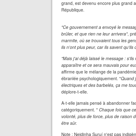
grand, est devenu encore plus grand av
République.
"Ce gouvernement a envoyé le message 
brûler, et que rien ne leur arrivera"
, pré
marmite, où se trouvaient tous les gen
ils n'ont plus peur, car ils savent qu'il
"Mais j'ai déjà laissé le message : s'il
apparaître et ce sera mauvais pour eu
affirme que le mélange de la pandémie 
ébranlée psychologiquement. "
Quand j
électriques et des barbelés, ça me touc
déplore-t-elle.
A-t-elle jamais pensé à abandonner fa
catégoriquement. "
Chaque fois que ce
volonté, plus de force, plus de raison 
être sûr.
Note : Neidinha Suruí n'est pas indigèn