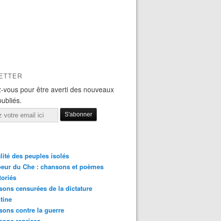
ETTER
-vous pour être averti des nouveaux
publiés.
lité des peuples isolés
eur du Che : chansons et poèmes
toriés
ons censurées de la dictature
tine
ons contre la guerre
sons reprises