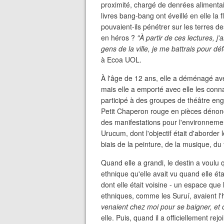
proximité, chargé de denrées alimentai
livres bang-bang ont éveillé en elle l
pouvaient-ils pénétrer sur les terres d
en héros ?
"À partir de ces lectures, j'
gens de la ville, je me battrais pour d
à Ecoa UOL.
À l'âge de 12 ans, elle a déménagé avec
mais elle a emporté avec elle les conna
participé à des groupes de théâtre eng
Petit Chaperon rouge en pièces dénonça
des manifestations pour l'environnement
Urucum, dont l'objectif était d'aborder
biais de la peinture, de la musique, du t
Quand elle a grandi, le destin a voulu
ethnique qu'elle avait vu quand elle ét
dont elle était voisine - un espace que
ethniques, comme les Suruí, avaient l'
venaient chez moi pour se baigner, et c
elle. Puis, quand il a officiellement re