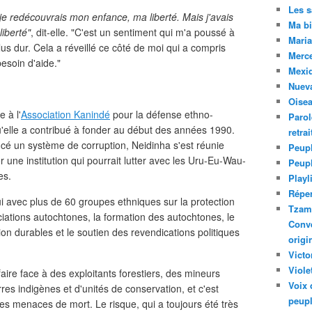
Les 
 je redécouvrais mon enfance, ma liberté. Mais j'avais
Ma bi
liberté"
, dit-elle. "C'est un sentiment qui m'a poussé à
Maria
us dur. Cela a réveillé ce côté de moi qui a compris
Merc
besoin d'aide."
Mexiq
Nuev
Oise
 à l'
Association Kanindé
pour la défense ethno-
Parol
'elle a contribué à fonder au début des années 1990.
retra
cé un système de corruption, Neidinha s'est réunie
Peupl
 une institution qui pourrait lutter avec les Uru-Eu-Wau-
Peup
es.
Playl
Réper
ui avec plus de 60 groupes ethniques sur la protection
Tzam.
ciations autochtones, la formation des autochtones, le
Conve
n durables et le soutien des revendications politiques
origi
Victo
Viole
aire face à des exploitants forestiers, des mineurs
Voix 
rres indigènes et d'unités de conservation, et c'est
peupl
s menaces de mort. Le risque, qui a toujours été très