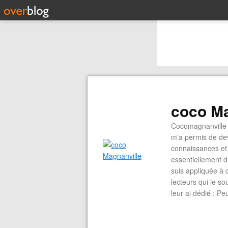
coco Ma
Cocomagnanville 
m'a permis de dev
connaissances et 
essentiellement d
suis appliquée à 
lecteurs qui le s
leur ai dédié : P