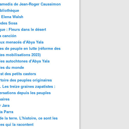
samedis de Jean-Roger Caussimon
bliothèque
 Elena Walsh
edes Sosa
ue : Fleurs dans le désert
a canción
aux menacés d'Abya Yala
es de peuple en lutte (réforme des
ites mobilisations 2023)
es autochtones d'Abya Yala
les du monde
ist des petits castors
toire des peuples originaires
 Les treize graines zapatistes :
rsations depuis les peuples
naires
r Jara
ta Parra
de la terre. L'histoire, ce sont les
es qui la racontent