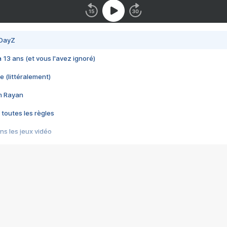
 DayZ
 a 13 ans (et vous l'avez ignoré)
e (littéralement)
im Rayan
 toutes les règles
s les jeux vidéo
us choquant de Rockstar ? - Le scandale BULLY
e plus moche de Steam
du RÊVE tourne au CAUCHEMAR
pendant 8 heures
it… à tort