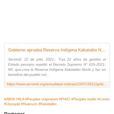
Gobierno aprueba Reserva Indígena Kakataibo Norte y Sur
Servindi, 22 de julio, 2021.- Tras 22 años de gestión el
Estado peruano expidió el Decreto Supremo N° 015-2021-
MC que crea la Reserva Indígena Kakataibo Norte y Sur en
beneficio del pueblo ind...
https://www.servindi.org/actualidad-noticias/22/07/2021/gobierno-aprueba-reserva-indigena-kakataibo-norte-y-sur
#ABYA YALA
#Peuples originaires
#PIACI
#Peuples isolés
#Loreto
#Uucayali
#Huánuco
#Kakataibo