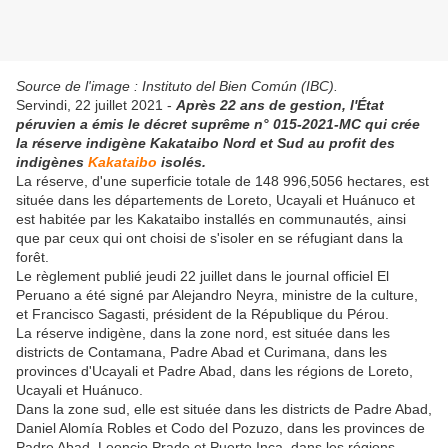
Source de l'image : Instituto del Bien Común (IBC).
Servindi, 22 juillet 2021 -
Après 22 ans de gestion, l'État
péruvien a émis le décret suprême n° 015-2021-MC qui crée
la réserve indigène Kakataibo Nord et Sud au profit des
indigènes
Kakataibo
isolés.
La réserve, d'une superficie totale de 148 996,5056 hectares, est
située dans les départements de Loreto, Ucayali et Huánuco et
est habitée par les Kakataibo installés en communautés, ainsi
que par ceux qui ont choisi de s'isoler en se réfugiant dans la
forêt.
Le règlement publié jeudi 22 juillet dans le journal officiel El
Peruano a été signé par Alejandro Neyra, ministre de la culture,
et Francisco Sagasti, président de la République du Pérou.
La réserve indigène, dans la zone nord, est située dans les
districts de Contamana, Padre Abad et Curimana, dans les
provinces d'Ucayali et Padre Abad, dans les régions de Loreto,
Ucayali et Huánuco.
Dans la zone sud, elle est située dans les districts de Padre Abad,
Daniel Alomía Robles et Codo del Pozuzo, dans les provinces de
Padre Abad, Leoncio Prado et Puerto Inca, dans les régions