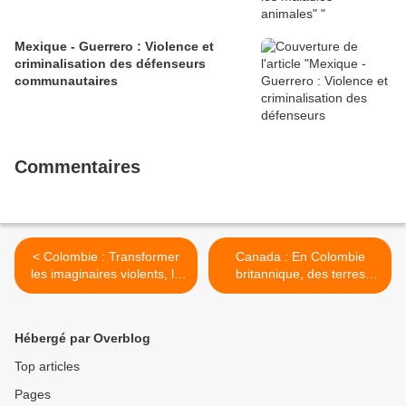
Mexique - Guerrero : Violence et
criminalisation des défenseurs
communautaires
Commentaires
< Colombie : Transformer
Canada : En Colombie
les imaginaires violents, le
britannique, des terres
grand défi des peuples
ancestrales seront rendues
ethniques de la région de
aux Premières Nations >
l'Orénoque
Hébergé par Overblog
Top articles
Pages