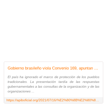
​​Gobierno brasileño viola Convenio 169, apuntan organizaciones sociales perante la OIT
El país ha ignorado el marco de protección de los pueblos
tradicionales. La presentación tardía de las respuestas
gubernamentales a las consultas de la organización y de las
organizaciones ...
https://apiboficial.org/2021/07/16/%E2%80%8B%E2%80%8Bgobierno-brasileno-viola-convenio-169-apuntan-organizaciones-sociales-perante-la-oit/?lang=es