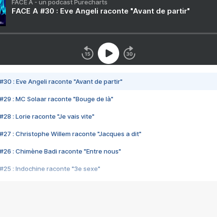
FACE A - un podcast Purecharts
FACE A #30 : Eve Angeli raconte "Avant de partir"
#30 : Eve Angeli raconte "Avant de partir"
#29 : MC Solaar raconte "Bouge de là"
28 : Lorie raconte "Je vais vite"
#27 : Christophe Willem raconte "Jacques a dit"
#26 : Chimène Badi raconte "Entre nous"
#25 : Indochine raconte "3e sexe"
#24 : Zaho raconte "C'est chelou"
#23 : Patrick Bruel raconte "Au café des délices"