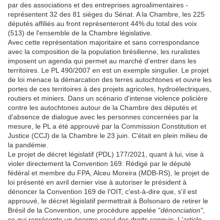
par des associations et des entreprises agroalimentaires -
représentent 32 des 81 sièges du Sénat. A la Chambre, les 225
députés affiliés au front représenteront 44% du total des voix
(513) de l'ensemble de la Chambre législative.
Avec cette représentation majoritaire et sans correspondance
avec la composition de la population brésilienne, les ruralistes
imposent un agenda qui permet au marché d'entrer dans les
territoires. Le PL 490/2007 en est un exemple singulier. Le projet
de loi menace la démarcation des terres autochtones et ouvre les
portes de ces territoires à des projets agricoles, hydroélectriques,
routiers et miniers. Dans un scénario d'intense violence policière
contre les autochtones autour de la Chambre des députés et
d'absence de dialogue avec les personnes concernées par la
mesure, le PL a été approuvé par la Commission Constitution et
Justice (CCJ) de la Chambre le 23 juin. C'était en plein milieu de
la pandémie.
Le projet de décret législatif (PDL) 177/2021, quant à lui, vise à
violer directement la Convention 169. Rédigé par le député
fédéral et membre du FPA, Alceu Moreira (MDB-RS), le projet de
loi présenté en avril dernier vise à autoriser le président à
dénoncer la Convention 169 de l'OIT, c'est-à-dire que, s'il est
approuvé, le décret législatif permettrait à Bolsonaro de retirer le
Brésil de la Convention, une procédure appelée "
dénonciation"
,
ce qui représente un énorme recul des droits conquis. L'article