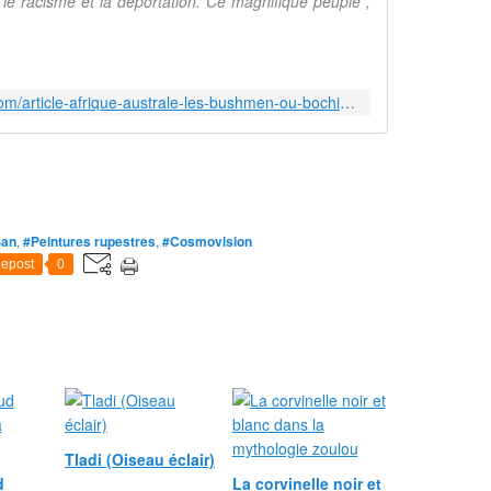
 le racisme et la déportation. Ce magnifique peuple ,
P
e
t
e
http://cocomagnanville.over-blog.com/article-afrique-australe-les-bushmen-ou-bochiman-89049570.html
r
E
e
c
k
h
o
San
,
#Peintures rupestres
,
#Cosmovision
u
epost
0
t
r
e
v
i
e
n
t
d
Tladi (Oiseau éclair)
é
d
La corvinelle noir et