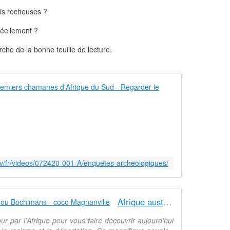
ois rocheuses ?
 réellement ?
che de la bonne feuille de lecture.
Enquêtes arc
L
'
a
r
c
h
.tv/fr/videos/072420-001-A/enquetes-archeologiques/
é
o
l
o
Afrique australe : LES BUSHMEN ou Bochimans - coco Magnanville
g
u
ur par l'Afrique pour vous faire découvrir aujourd'hui
e