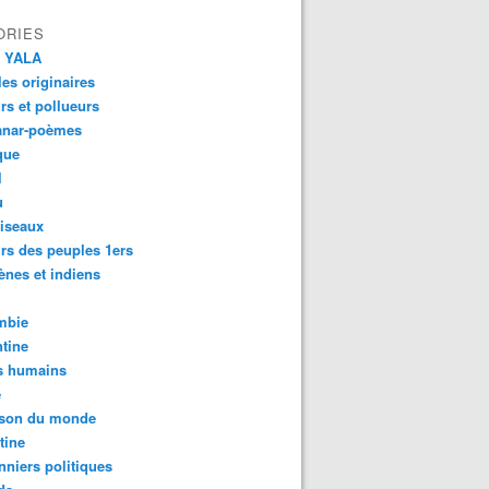
ORIES
 YALA
es originaires
urs et pollueurs
anar-poèmes
que
l
u
iseaux
rs des peuples 1ers
ènes et indiens
mbie
tine
s humains
é
son du monde
tine
nniers politiques