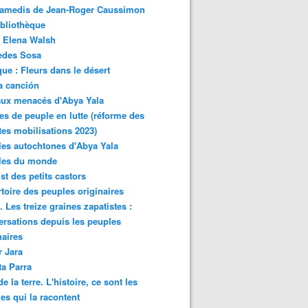
samedis de Jean-Roger Caussimon
bliothèque
 Elena Walsh
edes Sosa
ue : Fleurs dans le désert
a canción
aux menacés d'Abya Yala
es de peuple en lutte (réforme des
ites mobilisations 2023)
es autochtones d'Abya Yala
les du monde
ist des petits castors
toire des peuples originaires
 Les treize graines zapatistes :
rsations depuis les peuples
naires
r Jara
ta Parra
de la terre. L'histoire, ce sont les
es qui la racontent