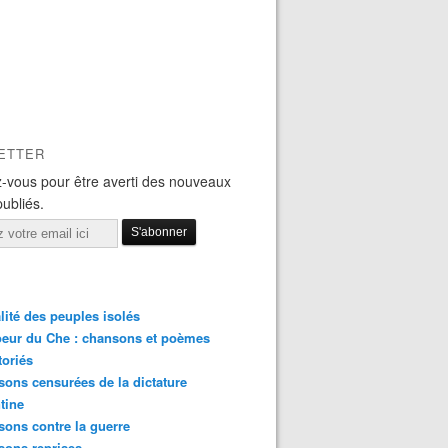
ETTER
-vous pour être averti des nouveaux
publiés.
lité des peuples isolés
eur du Che : chansons et poèmes
toriés
ons censurées de la dictature
tine
ons contre la guerre
sons reprises