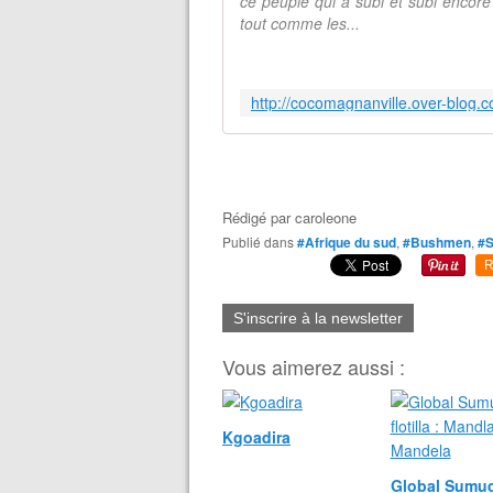
ce peuple qui a subi et subi encore
tout comme les...
Rédigé par
caroleone
Publié dans
#Afrique du sud
,
#Bushmen
,
#
R
S'inscrire à la newsletter
Vous aimerez aussi :
Kgoadira
Global Sumu