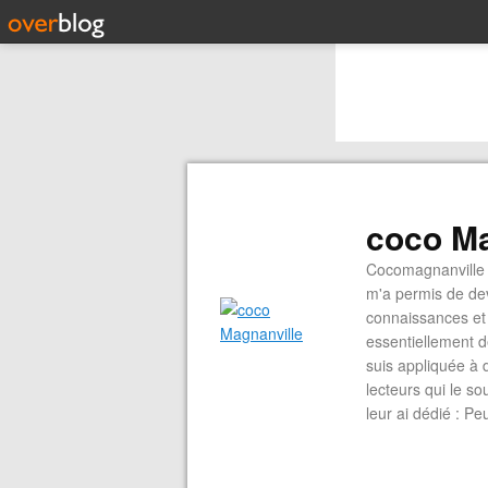
coco Ma
Cocomagnanville 
m'a permis de dev
connaissances et 
essentiellement d
suis appliquée à 
lecteurs qui le s
leur ai dédié : P