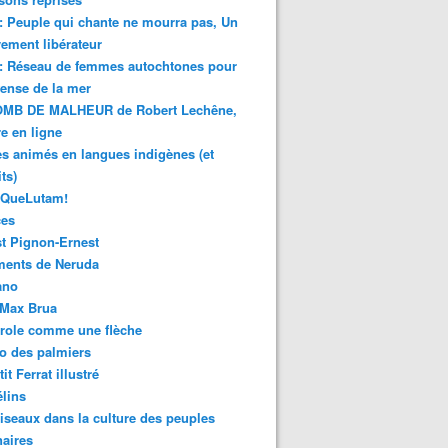
 : Peuple qui chante ne mourra pas, Un
ment libérateur
 : Réseau de femmes autochtones pour
fense de la mer
MB DE MALHEUR de Robert Lechêne,
re en ligne
s animés en langues indigènes (et
ts)
sQueLutam!
ces
t Pignon-Ernest
ments de Neruda
ano
-Max Brua
role comme une flèche
o des palmiers
it Ferrat illustré
élins
iseaux dans la culture des peuples
naires