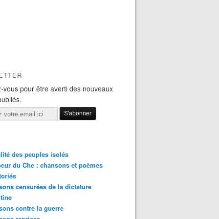
ETTER
-vous pour être averti des nouveaux
publiés.
lité des peuples isolés
eur du Che : chansons et poèmes
toriés
ons censurées de la dictature
tine
ons contre la guerre
sons reprises