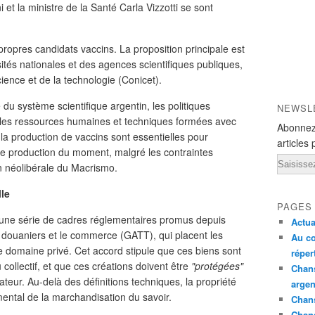
ni et la ministre de la Santé Carla Vizzotti se sont
opres candidats vaccins. La proposition principale est
tés nationales et des agences scientifiques publiques,
cience et de la technologie (Conicet).
 du système scientifique argentin, les politiques
NEWSL
 les ressources humaines et techniques formées avec
Abonnez
 la production de vaccins sont essentielles pour
articles 
de production du moment, malgré les contraintes
Email
on néolibérale du Macrismo.
lle
PAGES
ne une série de cadres réglementaires promus depuis
Actua
fs douaniers et le commerce (GATT), qui placent les
Au co
 domaine privé. Cet accord stipule que ces biens sont
réper
u collectif, et que ces créations doivent être
"protégées"
Chans
éateur. Au-delà des définitions techniques, la propriété
argen
ental de la marchandisation du savoir.
Chans
Chan