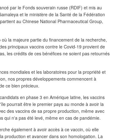
inancé par le Fonds souverain russe (RDIF) et mis au
c Gamaleya et le ministère de la Santé de la Fédération
ppartient au Chinese National Pharmaceutical Group,
 où la majeure partie du financement de la recherche,
es principaux vaccins contre le Covid-19 provient de
as, les crédits de ces bénéfices ne soient pas retournés
ces mondiales et les laboratoires pour la propriété et
 région, nos propres développements commencent à
de ce bien précieux.
candidats en phase 3 en Amérique latine, les vaccins
île pourrait être le premier pays au monde à avoir la
avec des vaccins de sa propre production, même avec
cus qui n'a pas été levé, même en cas de pandémie.
herche également à avoir accès à ce vaccin, où elle
 la production et avancer dans son homologation. La