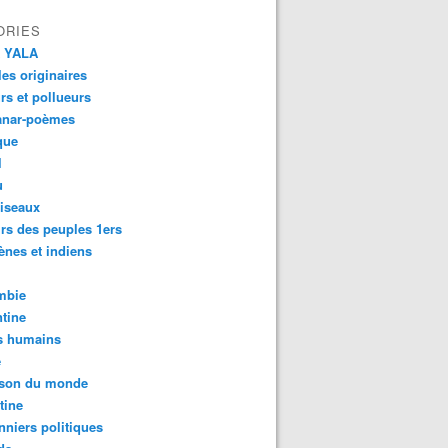
ORIES
 YALA
es originaires
urs et pollueurs
anar-poèmes
que
l
u
iseaux
rs des peuples 1ers
ènes et indiens
mbie
tine
s humains
é
son du monde
tine
nniers politiques