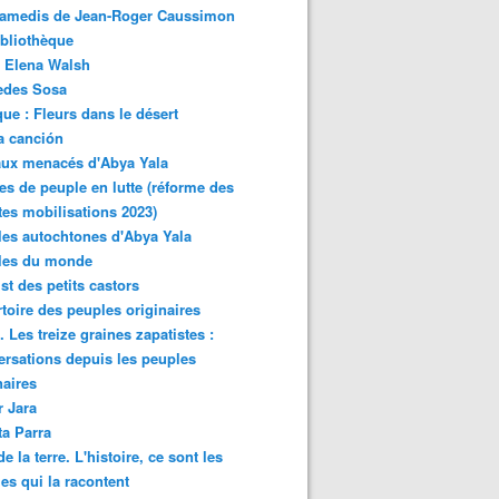
samedis de Jean-Roger Caussimon
bliothèque
 Elena Walsh
edes Sosa
ue : Fleurs dans le désert
a canción
aux menacés d'Abya Yala
es de peuple en lutte (réforme des
ites mobilisations 2023)
es autochtones d'Abya Yala
les du monde
ist des petits castors
toire des peuples originaires
 Les treize graines zapatistes :
rsations depuis les peuples
naires
r Jara
ta Parra
de la terre. L'histoire, ce sont les
es qui la racontent