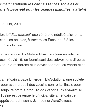
t et marchandisent les connaissances sociales et
ns la pauvreté pour les grandes majorités, a atteint
e 20 juin, 2021
er, le "
dieu marché"
que vénère le néolibéralisme n'a
ns. Les peuples, à travers les États, ont été les
eur production.
 fait exception. La Maison Blanche a joué un rôle de
accin Covid-19, en fournissant des subventions directes
pour la recherche et le développement du vaccin et en
nt américain a payé Emergent BioSolutions, une société
our avoir produit des vaccins contre l'anthrax, pour
 toujours prête à produire des vaccins (c'est-à-dire au
 l'usine est devenue le principal site américain de
eloppés par Johnson & Johnson et AstraZeneca,
es.