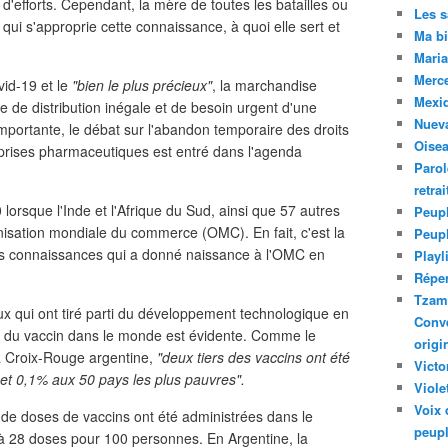
d'efforts. Cependant, la mère de toutes les batailles ou
Les 
qui s'approprie cette connaissance, à quoi elle sert et
Ma bi
Maria
Merc
id-19 et le
"bien le plus précieux"
, la marchandise
Mexiq
e de distribution inégale et de besoin urgent d'une
Nuev
portante, le débat sur l'abandon temporaire des droits
Oise
reprises pharmaceutiques est entré dans l'agenda
Parol
retra
rsque l'Inde et l'Afrique du Sud, ainsi que 57 autres
Peupl
nisation mondiale du commerce (OMC). En fait, c'est la
Peup
des connaissances qui a donné naissance à l'OMC en
Playl
Réper
Tzam.
ux qui ont tiré parti du développement technologique en
Conve
le du vaccin dans le monde est évidente. Comme le
origi
la Croix-Rouge argentine,
"deux tiers des vaccins ont été
Victo
 et 0,1% aux 50 pays les plus pauvres".
Viole
Voix 
s de doses de vaccins ont été administrées dans le
peupl
à 28 doses pour 100 personnes. En Argentine, la