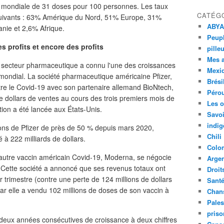
 mondiale de 31 doses pour 100 personnes. Les taux
CATÉG
 suivants : 63% Amérique du Nord, 51% Europe, 31%
ABYA
ie et 2,6% Afrique.
Peupl
es profits et encore des profits
pille
Mes 
e secteur pharmaceutique a connu l'une des croissances
Mexi
 mondial. La société pharmaceutique américaine Pfizer,
Brési
ntre le Covid-19 avec son partenaire allemand BioNtech,
Péro
de dollars de ventes au cours des trois premiers mois de
Les o
ion a été lancée aux États-Unis.
Savoi
indig
ons de Pfizer de près de 50 % depuis mars 2020,
Chili
é à 222 milliards de dollars.
Colo
 autre vaccin américain Covid-19, Moderna, se négocie
Argen
. Cette société a annoncé que ses revenus totaux ont
Droit
er trimestre (contre une perte de 124 millions de dollars
Sant
ar elle a vendu 102 millions de doses de son vaccin à
Chan
Pales
priso
 deux années consécutives de croissance à deux chiffres