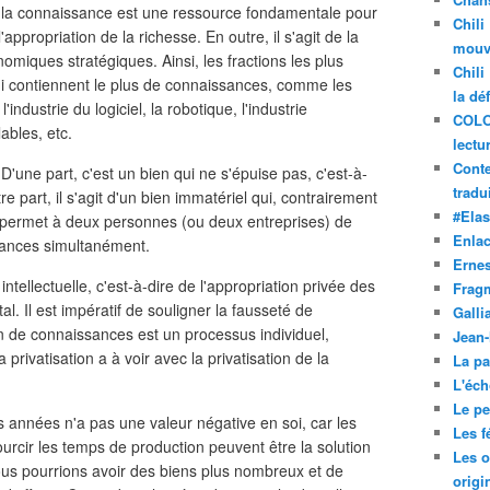
, la connaissance est une ressource fondamentale pour
Chili
appropriation de la richesse. En outre, il s'agit de la
mouve
miques stratégiques. Ainsi, les fractions les plus
Chili
ui contiennent le plus de connaissances, comme les
la dé
industrie du logiciel, la robotique, l'industrie
COLO
ables, etc.
lectu
Conte
D'une part, c'est un bien qui ne s'épuise pas, c'est-à-
tradui
tre part, il s'agit d'un bien immatériel qui, contrairement
#Ela
 permet à deux personnes (ou deux entreprises) de
Enla
sances simultanément.
Ernes
intellectuelle, c'est-à-dire de l'appropriation privée des
Frag
. Il est impératif de souligner la fausseté de
Galli
ion de connaissances est un processus individuel,
Jean
a privatisation a à voir avec la privatisation de la
La pa
L'éch
Le pet
 années n'a pas une valeur négative en soi, car les
Les f
rcir les temps de production peuvent être la solution
Les o
us pourrions avoir des biens plus nombreux et de
origi