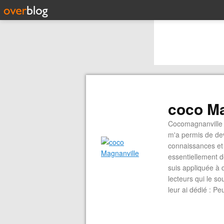
coco Ma
Cocomagnanville 
m'a permis de dev
connaissances et 
essentiellement d
suis appliquée à 
lecteurs qui le s
leur ai dédié : P