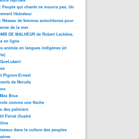
 : Peuple qui chante ne mourra pas, Un
ment libérateur
 : Réseau de femmes autochtones pour
fense de la mer
MB DE MALHEUR de Robert Lechêne,
re en ligne
s animés en langues indigènes (et
ts)
sQueLutam!
ces
t Pignon-Ernest
ments de Neruda
ano
-Max Brua
role comme une flèche
o des palmiers
it Ferrat illustré
élins
iseaux dans la culture des peuples
naires