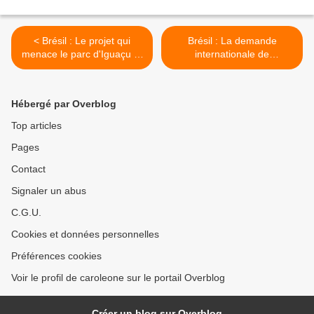
< Brésil : Le projet qui
Brésil : La demande
menace le parc d'Iguaçu et
internationale de
les unités de conservation
manganèse menace le
de tout le pays pourrait être
peuple autochtone Kayapó
voté à la Chambre des
dans le Pará >
Hébergé par Overblog
représentants
Top articles
Pages
Contact
Signaler un abus
C.G.U.
Cookies et données personnelles
Préférences cookies
Voir le profil de caroleone sur le portail Overblog
Créer un blog sur Overblog