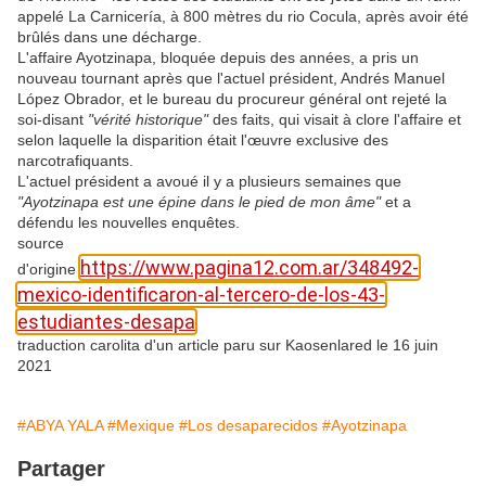
appelé La Carnicería, à 800 mètres du rio Cocula, après avoir été
brûlés dans une décharge.
L'affaire Ayotzinapa, bloquée depuis des années, a pris un
nouveau tournant après que l'actuel président, Andrés Manuel
López Obrador, et le bureau du procureur général ont rejeté la
soi-disant
"vérité historique"
des faits, qui visait à clore l'affaire et
selon laquelle la disparition était l'œuvre exclusive des
narcotrafiquants.
L'actuel président a avoué il y a plusieurs semaines que
"Ayotzinapa est une épine dans le pied de mon âme"
et a
défendu les nouvelles enquêtes.
source
https://www.pagina12.com.ar/348492-
d'origine
mexico-identificaron-al-tercero-de-los-43-
estudiantes-desapa
traduction carolita d'un article paru sur Kaosenlared le 16 juin
2021
#ABYA YALA
#Mexique
#Los desaparecidos
#Ayotzinapa
Partager