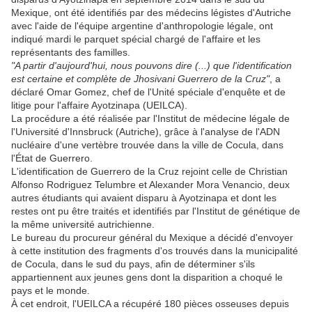
Mexique, ont été identifiés par des médecins légistes d'Autriche
avec l'aide de l'équipe argentine d'anthropologie légale, ont
indiqué mardi le parquet spécial chargé de l'affaire et les
représentants des familles.
"A partir d'aujourd'hui, nous pouvons dire (...) que l'identification
est certaine et complète de Jhosivani Guerrero de la Cruz"
, a
déclaré Omar Gomez, chef de l'Unité spéciale d'enquête et de
litige pour l'affaire Ayotzinapa (UEILCA).
La procédure a été réalisée par l'Institut de médecine légale de
l'Université d'Innsbruck (Autriche), grâce à l'analyse de l'ADN
nucléaire d'une vertèbre trouvée dans la ville de Cocula, dans
l'État de Guerrero.
L'identification de Guerrero de la Cruz rejoint celle de Christian
Alfonso Rodriguez Telumbre et Alexander Mora Venancio, deux
autres étudiants qui avaient disparu à Ayotzinapa et dont les
restes ont pu être traités et identifiés par l'Institut de génétique de
la même université autrichienne.
Le bureau du procureur général du Mexique a décidé d'envoyer
à cette institution des fragments d'os trouvés dans la municipalité
de Cocula, dans le sud du pays, afin de déterminer s'ils
appartiennent aux jeunes gens dont la disparition a choqué le
pays et le monde.
À cet endroit, l'UEILCA a récupéré 180 pièces osseuses depuis