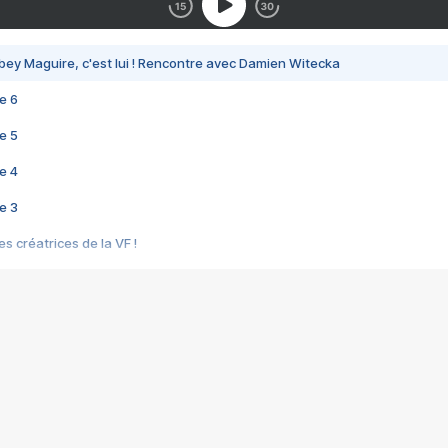
bey Maguire, c'est lui ! Rencontre avec Damien Witecka
e 6
e 5
e 4
e 3
s créatrices de la VF !
e 2
e 1
e Mektoub My Love arrive enfin ! Rencontre avec Shaïn Boumedine et Sal
i : après Toni en famille
elle réalise le bouleversant Dites lui que je l'aime