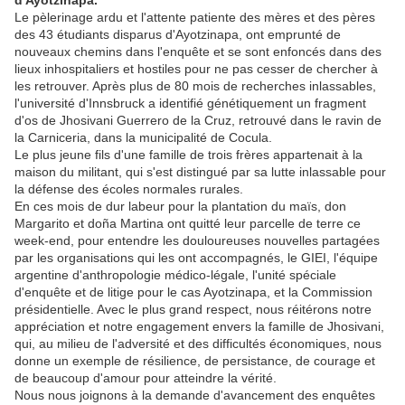
d'Ayotzinapa.
Le pèlerinage ardu et l'attente patiente des mères et des pères
des 43 étudiants disparus d'Ayotzinapa, ont emprunté de
nouveaux chemins dans l'enquête et se sont enfoncés dans des
lieux inhospitaliers et hostiles pour ne pas cesser de chercher à
les retrouver. Après plus de 80 mois de recherches inlassables,
l'université d'Innsbruck a identifié génétiquement un fragment
d'os de Jhosivani Guerrero de la Cruz, retrouvé dans le ravin de
la Carniceria, dans la municipalité de Cocula.
Le plus jeune fils d'une famille de trois frères appartenait à la
maison du militant, qui s'est distingué par sa lutte inlassable pour
la défense des écoles normales rurales.
En ces mois de dur labeur pour la plantation du maïs, don
Margarito et doña Martina ont quitté leur parcelle de terre ce
week-end, pour entendre les douloureuses nouvelles partagées
par les organisations qui les ont accompagnés, le GIEI, l'équipe
argentine d'anthropologie médico-légale, l'unité spéciale
d'enquête et de litige pour le cas Ayotzinapa, et la Commission
présidentielle. Avec le plus grand respect, nous réitérons notre
appréciation et notre engagement envers la famille de Jhosivani,
qui, au milieu de l'adversité et des difficultés économiques, nous
donne un exemple de résilience, de persistance, de courage et
de beaucoup d'amour pour atteindre la vérité.
Nous nous joignons à la demande d'avancement des enquêtes