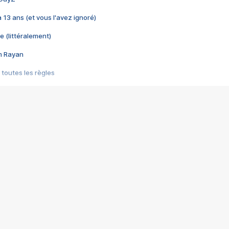
 a 13 ans (et vous l'avez ignoré)
e (littéralement)
im Rayan
 toutes les règles
s les jeux vidéo
us choquant de Rockstar ? - Le scandale BULLY
e plus moche de Steam
du RÊVE tourne au CAUCHEMAR
pendant 8 heures
it… à tort
umiliés par un jeu vidéo
ire - Final Fantasy 8