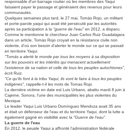
responsable d'un barrage routier où les membres des Yaqui
faisaient payer le passage et généraient des revenus pour leurs
communautés.
Quelques semaines plus tard, le 27 mai, Tomás Rojo, un militant
et porte-parole yaqui qui avait été persécuté par les autorités
après sa participation à la
"guerre de l'eau"
en 2012, a disparu.
Comme le mentionne le chercheur Juan Carlos Ruiz Guadalajara
dans un article, Tomás Rojo croyait en la résistance civile non
violente, d'où son besoin d'alerter le monde sur ce qui se passait
en territoire Yaqui.
"Tomás a alerté le monde par tous les moyens à sa disposition
sur les pouvoirs et les intérêts qui menacent actuellement
l'existence de sa nation et celle de tous les peuples autochtones"
,
écrit Ruiz.
"Ce qu'ils font à la tribu Yaqui, ils vont le faire à tous les peuples
indigènes",
rappelle-t-il les mots de Tomas Rojo.
La dernière victime en date est Luis Urbano, abattu mardi 8 juin à
Cajeme, Sonora, l'une des municipalités les plus violentes du
Mexique.
Le leader Yaqui Luis Urbano Domínguez Mendoza avait 35 ans
et était un défenseur de l'eau et du territoire Yaqui, dont la lutte a
également gagné en visibilité avec la
"Guerre de l'eau".
La guerre de l'eau
En 2012, le peuple Yaqui a affronté l'administration fédérale