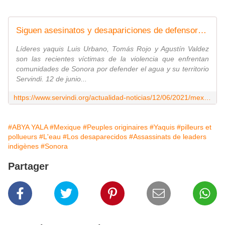
Siguen asesinatos y desapariciones de defensores ambientales en Sonora
Líderes yaquis Luis Urbano, Tomás Rojo y Agustín Valdez
son las recientes víctimas de la violencia que enfrentan
comunidades de Sonora por defender el agua y su territorio
Servindi. 12 de junio...
https://www.servindi.org/actualidad-noticias/12/06/2021/mexico-continuan-asesinatos-y-desapariciones-de-defensores
#ABYA YALA
#Mexique
#Peuples originaires
#Yaquis
#pilleurs et
pollueurs
#L'eau
#Los desaparecidos
#Assassinats de leaders
indigènes
#Sonora
Partager