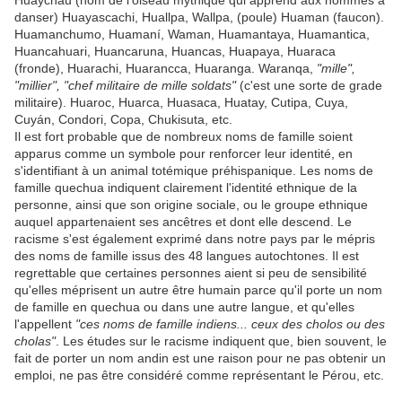
Huaychau (nom de l'oiseau mythique qui apprend aux hommes à
danser) Huayascachi, Huallpa, Wallpa, (poule) Huaman (faucon).
Huamanchumo, Huamaní, Waman, Huamantaya, Huamantica,
Huancahuari, Huancaruna, Huancas, Huapaya, Huaraca
(fronde), Huarachi, Huarancca, Huaranga. Waranqa,
"mille",
"millier", "chef militaire de mille soldats"
(c'est une sorte de grade
militaire). Huaroc, Huarca, Huasaca, Huatay, Cutipa, Cuya,
Cuyán, Condori, Copa, Chukisuta, etc.
Il est fort probable que de nombreux noms de famille soient
apparus comme un symbole pour renforcer leur identité, en
s'identifiant à un animal totémique préhispanique. Les noms de
famille quechua indiquent clairement l'identité ethnique de la
personne, ainsi que son origine sociale, ou le groupe ethnique
auquel appartenaient ses ancêtres et dont elle descend. Le
racisme s'est également exprimé dans notre pays par le mépris
des noms de famille issus des 48 langues autochtones. Il est
regrettable que certaines personnes aient si peu de sensibilité
qu'elles méprisent un autre être humain parce qu'il porte un nom
de famille en quechua ou dans une autre langue, et qu'elles
l'appellent
"ces noms de famille indiens... ceux des cholos ou des
cholas"
. Les études sur le racisme indiquent que, bien souvent, le
fait de porter un nom andin est une raison pour ne pas obtenir un
emploi, ne pas être considéré comme représentant le Pérou, etc.