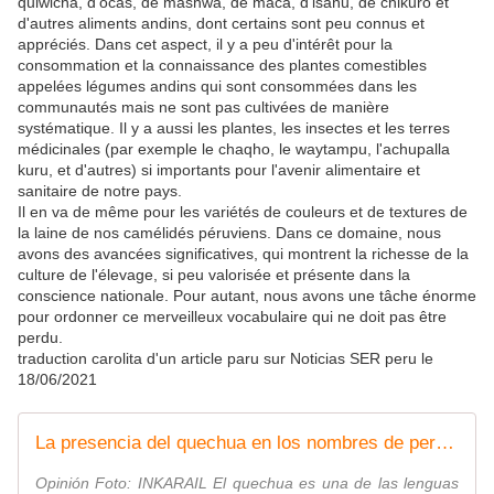
quiwicha, d'ocas, de mashwa, de maca, d'isañu, de chikuro et
d'autres aliments andins, dont certains sont peu connus et
appréciés. Dans cet aspect, il y a peu d'intérêt pour la
consommation et la connaissance des plantes comestibles
appelées légumes andins qui sont consommées dans les
communautés mais ne sont pas cultivées de manière
systématique. Il y a aussi les plantes, les insectes et les terres
médicinales (par exemple le chaqho, le waytampu, l'achupalla
kuru, et d'autres) si importants pour l'avenir alimentaire et
sanitaire de notre pays.
Il en va de même pour les variétés de couleurs et de textures de
la laine de nos camélidés péruviens. Dans ce domaine, nous
avons des avancées significatives, qui montrent la richesse de la
culture de l'élevage, si peu valorisée et présente dans la
conscience nationale. Pour autant, nous avons une tâche énorme
pour ordonner ce merveilleux vocabulaire qui ne doit pas être
perdu.
traduction carolita d'un article paru sur Noticias SER peru le
18/06/2021
La presencia del quechua en los nombres de personas, lugares, plantas en el Perú del siglo XXI | Noticias SER
Opinión Foto: INKARAIL El quechua es una de las lenguas