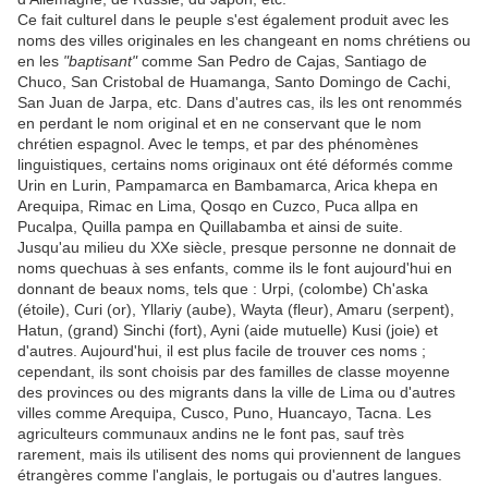
Ce fait culturel dans le peuple s'est également produit avec les
noms des villes originales en les changeant en noms chrétiens ou
en les
"baptisant"
comme San Pedro de Cajas, Santiago de
Chuco, San Cristobal de Huamanga, Santo Domingo de Cachi,
San Juan de Jarpa, etc. Dans d'autres cas, ils les ont renommés
en perdant le nom original et en ne conservant que le nom
chrétien espagnol. Avec le temps, et par des phénomènes
linguistiques, certains noms originaux ont été déformés comme
Urin en Lurin, Pampamarca en Bambamarca, Arica khepa en
Arequipa, Rimac en Lima, Qosqo en Cuzco, Puca allpa en
Pucalpa, Quilla pampa en Quillabamba et ainsi de suite.
Jusqu'au milieu du XXe siècle, presque personne ne donnait de
noms quechuas à ses enfants, comme ils le font aujourd'hui en
donnant de beaux noms, tels que : Urpi, (colombe) Ch'aska
(étoile), Curi (or), Yllariy (aube), Wayta (fleur), Amaru (serpent),
Hatun, (grand) Sinchi (fort), Ayni (aide mutuelle) Kusi (joie) et
d'autres. Aujourd'hui, il est plus facile de trouver ces noms ;
cependant, ils sont choisis par des familles de classe moyenne
des provinces ou des migrants dans la ville de Lima ou d'autres
villes comme Arequipa, Cusco, Puno, Huancayo, Tacna. Les
agriculteurs communaux andins ne le font pas, sauf très
rarement, mais ils utilisent des noms qui proviennent de langues
étrangères comme l'anglais, le portugais ou d'autres langues.