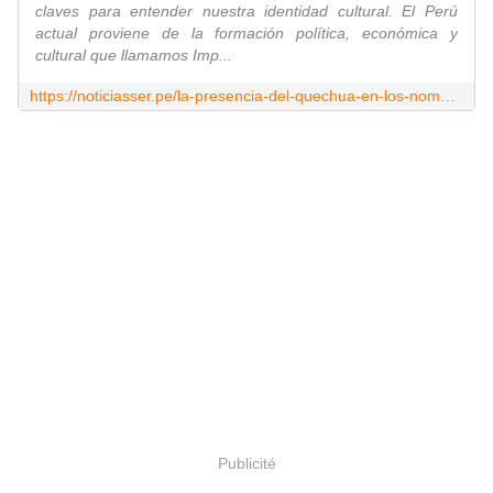
claves para entender nuestra identidad cultural. El Perú
actual proviene de la formación política, económica y
cultural que llamamos Imp...
https://noticiasser.pe/la-presencia-del-quechua-en-los-nombres-de-personas-lugares-plantas-en-el/?fbclid=IwAR2v1KGK7eFQd4xeFlLIzsdAGHVowUylhF9-60YTxlth-Ra_8_VdCtbzLRg
Publicité