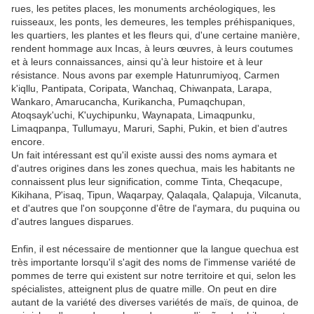
rues, les petites places, les monuments archéologiques, les
ruisseaux, les ponts, les demeures, les temples préhispaniques,
les quartiers, les plantes et les fleurs qui, d'une certaine manière,
rendent hommage aux Incas, à leurs œuvres, à leurs coutumes
et à leurs connaissances, ainsi qu'à leur histoire et à leur
résistance. Nous avons par exemple Hatunrumiyoq, Carmen
k'iqllu, Pantipata, Coripata, Wanchaq, Chiwanpata, Larapa,
Wankaro, Amarucancha, Kurikancha, Pumaqchupan,
Atoqsayk'uchi, K'uychipunku, Waynapata, Limaqpunku,
Limaqpanpa, Tullumayu, Maruri, Saphi, Pukin, et bien d'autres
encore.
Un fait intéressant est qu'il existe aussi des noms aymara et
d'autres origines dans les zones quechua, mais les habitants ne
connaissent plus leur signification, comme Tinta, Cheqacupe,
Kikihana, P'isaq, Tipun, Waqarpay, Qalaqala, Qalapuja, Vilcanuta,
et d'autres que l'on soupçonne d'être de l'aymara, du puquina ou
d'autres langues disparues.
Enfin, il est nécessaire de mentionner que la langue quechua est
très importante lorsqu'il s'agit des noms de l'immense variété de
pommes de terre qui existent sur notre territoire et qui, selon les
spécialistes, atteignent plus de quatre mille. On peut en dire
autant de la variété des diverses variétés de maïs, de quinoa, de