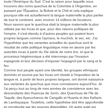
toute l'Amérique du Sud. C'est la raison pour laquelle nous
trouvons des noms quechua de la Colombie à l'Argentine, en
passant par l'Équateur, la Bolivie et le Chili et cela explique
pourquoi elle est actuellement la langue maternelle la plus parlée
de tout le continent, avec environ 14 millions de locuteurs.
Nous savons que le quechua était la langue maternelle la plus
utilisée par les Incas et que, pour des raisons politiques de
l'empire, il s'est étendu à d'autres peuples qui avaient leurs
propres langues comme l'aymara, le muchick, le sec, etc. J'ai
l'hypothèse que les variantes actuelles du quechua sont le
résultat de cette politique linguistique mise en œuvre par les
autorités incas à partir du XIe siècle de notre ère, et que le
processus hégémonique a été interrompu par l'invasion
espagnole et leur décision d'imposer l'espagnol par le sang et le
feu.
Comme tout peuple ayant une identité, les groupes ethniques
dominés et soumis par les Incas ont résisté à l'imposition de la
langue et, à partir de leurs propres langues, ont donné naissance
aux variantes du quechua que nous connaissons aujourd'hui. Je
l'ai perçu tout au long de mes années de coexistence avec les
descendants des Huancas de Junín, des Quechuas de l'île de
Taquile, des Ayacuchanos de Cangallo et Huanta et des Kañaris
de Lambayaque. Toutefois, cette hypothèse doit être approfondie
et corroborée par les sources disponibles. Un autre sujet qui