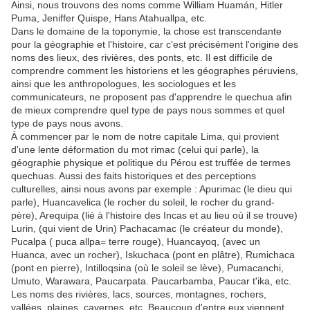
Ainsi, nous trouvons des noms comme William Huamán, Hitler
Puma, Jeniffer Quispe, Hans Atahuallpa, etc.
Dans le domaine de la toponymie, la chose est transcendante
pour la géographie et l'histoire, car c'est précisément l'origine des
noms des lieux, des rivières, des ponts, etc. Il est difficile de
comprendre comment les historiens et les géographes péruviens,
ainsi que les anthropologues, les sociologues et les
communicateurs, ne proposent pas d'apprendre le quechua afin
de mieux comprendre quel type de pays nous sommes et quel
type de pays nous avons.
À commencer par le nom de notre capitale Lima, qui provient
d'une lente déformation du mot rimac (celui qui parle), la
géographie physique et politique du Pérou est truffée de termes
quechuas. Aussi des faits historiques et des perceptions
culturelles, ainsi nous avons par exemple : Apurimac (le dieu qui
parle), Huancavelica (le rocher du soleil, le rocher du grand-
père), Arequipa (lié à l'histoire des Incas et au lieu où il se trouve)
Lurin, (qui vient de Urin) Pachacamac (le créateur du monde),
Pucalpa ( puca allpa= terre rouge), Huancayoq, (avec un
Huanca, avec un rocher), Iskuchaca (pont en plâtre), Rumichaca
(pont en pierre), Intilloqsina (où le soleil se lève), Pumacanchi,
Umuto, Warawara, Paucarpata. Paucarbamba, Paucar t'ika, etc.
Les noms des rivières, lacs, sources, montagnes, rochers,
vallées, plaines, cavernes, etc. Beaucoup d'entre eux viennent