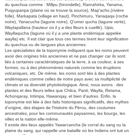
du quechua comme : Millpu (hirondelle), Ranrahirka, Yanama,
Puqyupanpa (plaine où se trouve la source), Map'acho,(rivière
folle), Markapata (village en haut), Pinchimuru, Yanaqaqa (roche
noire), Yanacucha (lagune noire), Q'umer qucha (lagune verte),
Waytapallana (hauteur où il y a des fleurs à cueillir), Upis,
Wayllaqucha (lagune où il y a une plante endémique appelée
waylla) etc. Il est clair que tous ces termes tirent leur signification
du quechua ou de langues plus anciennes.
Les spécialistes de la toponymie indiquent que les noms peuvent
avoir des origines très anciennes et ne pas changer car ils sont
liés à certaines caractéristiques de la terre, à sa couleur, à ses
formes, ou à des phénomènes naturels comme les éruptions
volcaniques, etc. De même, les noms sont liés à des plantes
endémiques comme celles de notre pays avec sa multiplicité de
climats et sa diversité phytobiologique. Ainsi, nous avons : des
plantes et des fleurs telles que Chilca, Panti, Waylla, Retama,
Achonqaray, Intimpa, Hawanqay, et bien d'autres. Enfin, la
toponymie est liée à des faits historiques significatifs, des mythes
d'origine, des étapes de l'histoire du Pérou, des coutumes
ancestrales, pour les communautés paysannes, les bourgs, les
villes et la nation elle-même.
Il existe des lieux appelés Yawarcancha (le corral du sang ou la
plaine du sang, qui rappelle une bataille où les Indiens ont tué un