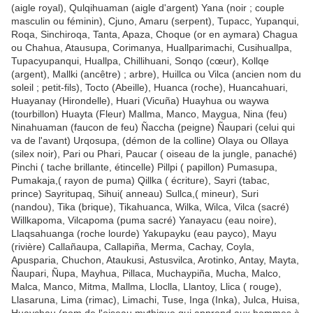
(aigle royal), Qulqihuaman (aigle d'argent) Yana (noir ; couple
masculin ou féminin), Cjuno, Amaru (serpent), Tupacc, Yupanqui,
Roqa, Sinchiroqa, Tanta, Apaza, Choque (or en aymara) Chagua
ou Chahua, Atausupa, Corimanya, Huallparimachi, Cusihuallpa,
Tupacyupanqui, Huallpa, Chillihuani, Sonqo (cœur), Kollqe
(argent), Mallki (ancêtre) ; arbre), Huillca ou Vilca (ancien nom du
soleil ; petit-fils), Tocto (Abeille), Huanca (roche), Huancahuari,
Huayanay (Hirondelle), Huari (Vicuña) Huayhua ou waywa
(tourbillon) Huayta (Fleur) Mallma, Manco, Maygua, Nina (feu)
Ninahuaman (faucon de feu) Ñaccha (peigne) Ñaupari (celui qui
va de l'avant) Urqosupa, (démon de la colline) Olaya ou Ollaya
(silex noir), Pari ou Phari, Paucar ( oiseau de la jungle, panaché)
Pinchi ( tache brillante, étincelle) Pillpi ( papillon) Pumasupa,
Pumakaja,( rayon de puma) Qillka ( écriture), Sayri (tabac,
prince) Sayritupaq, Sihui( anneau) Sullca,( mineur), Suri
(nandou), Tika (brique), Tikahuanca, Wilka, Wilca, Vilca (sacré)
Willkapoma, Vilcapoma (puma sacré) Yanayacu (eau noire),
Llaqsahuanga (roche lourde) Yakupayku (eau payco), Mayu
(rivière) Callañaupa, Callapiña, Merma, Cachay, Coyla,
Apusparia, Chuchon, Ataukusi, Astusvilca, Arotinko, Antay, Mayta,
Ñaupari, Ñupa, Mayhua, Pillaca, Muchaypiña, Mucha, Malco,
Malca, Manco, Mitma, Mallma, Lloclla, Llantoy, Llica ( rouge),
Llasaruna, Lima (rimac), Limachi, Tuse, Inga (Inka), Julca, Huisa,