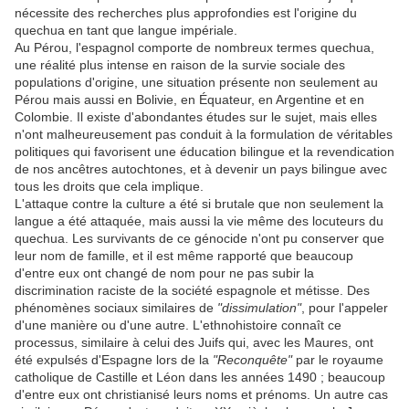
nécessite des recherches plus approfondies est l'origine du
quechua en tant que langue impériale.
Au Pérou, l'espagnol comporte de nombreux termes quechua,
une réalité plus intense en raison de la survie sociale des
populations d'origine, une situation présente non seulement au
Pérou mais aussi en Bolivie, en Équateur, en Argentine et en
Colombie. Il existe d'abondantes études sur le sujet, mais elles
n'ont malheureusement pas conduit à la formulation de véritables
politiques qui favorisent une éducation bilingue et la revendication
de nos ancêtres autochtones, et à devenir un pays bilingue avec
tous les droits que cela implique.
L'attaque contre la culture a été si brutale que non seulement la
langue a été attaquée, mais aussi la vie même des locuteurs du
quechua. Les survivants de ce génocide n'ont pu conserver que
leur nom de famille, et il est même rapporté que beaucoup
d'entre eux ont changé de nom pour ne pas subir la
discrimination raciste de la société espagnole et métisse. Des
phénomènes sociaux similaires de
"dissimulation"
, pour l'appeler
d'une manière ou d'une autre. L'ethnohistoire connaît ce
processus, similaire à celui des Juifs qui, avec les Maures, ont
été expulsés d'Espagne lors de la
"Reconquête"
par le royaume
catholique de Castille et Léon dans les années 1490 ; beaucoup
d'entre eux ont christianisé leurs noms et prénoms. Un autre cas