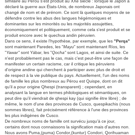
similaire au Pérou s'est produit au XXe siècle : lorsque le Japon a
déclaré la guerre aux États-Unis, de nombreux Japonais ont
changé de nom et de prénom. Ce sont là quelques moyens de se
défendre contre les abus des langues hégémoniques et
dominantes sur les minorités ou les majorités assujetties,
économiquement et politiquement, comme cela s'est produit et se
produit encore avec le quechua andin péruvien.
Dans ce sens, il existe l'hypothèse, par exemple, que les
"Perqa"
sont maintenant Paredes, les "
Mayu
" sont maintenant Ríos, les
"
Yawar"
sont Yábar, les "
Qocha"
sont Lagos, et ainsi de suite. Ce
n'est probablement pas le cas, mais c'est peut-être une façon de
manifester un certain racisme, car il critique les péruviens
d'origine andine qui cherchent à participer avec plus de droit et
de respect à la vie publique du pays. Actuellement, l'un des noms
de famille les plus nombreux au Pérou est Quispe, dont on dit
qu'il a pour origine Qhespi (transparent) ; cependant, en
analysant la langue en termes philologiques et sémantiques, on
peut dire qu'il viendrait de qhespi kay (qui signifie être libre) ; de
même, le nom d'une des provinces de Cusco, quespikachis (nous
sommes libres), fait précisément référence à l'une des provinces
les plus indigènes de Cusco.
De nombreux noms de famille ont survécu jusqu'à ce jour,
certains dont nous connaissons la signification mais d'autres non.
Nous avons Puma,(puma) Condor,(kuntur) Condori, Qorihuaman