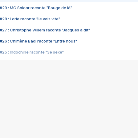
#29 : MC Solaar raconte "Bouge de là"
28 : Lorie raconte "Je vais vite"
#27 : Christophe Willem raconte "Jacques a dit"
#26 : Chimène Badi raconte "Entre nous"
#25 : Indochine raconte "3e sexe"
#24 : Zaho raconte "C'est chelou"
#23 : Patrick Bruel raconte "Au café des délices"
#22 : Kyo raconte "Le chemin"
#21 : Nolwenn Leroy raconte "Cassé"
#20 : Patrick Hernandez raconte "Born to be alive"
#19 : Lorie raconte "Près de moi"
#18 : Michael Jones raconte "A nos actes manqués" (avec Jean-Jacque