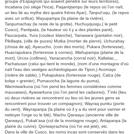
groupe d'Espagnols qui avaient pénétré sur leurs territoires),
Incatiana (où siège l'Inca), Paqariqtampu (le repos où l'on naît,
un lieu lié au mythe des quatre frères Ayar), Tanput'uqu, (le repos
avec un orifice), Mayupampa (la plaine de la rivière),
Tanpumachay (le reste de la grotte), Huchuyqusqu,( le petit
Cusco), Pantipata, (la hauteur où il y a des plantes panti),
Paucarpata, Yura (couleur blanche), Yanawara (pantalon noir),
Pikillaqta, (ville de puces) Mutka (mortier de pierre), Uchurahay
(chosa de aji), Ayacucho, (coin des morts), Pukara (forteresse),
Huacrapukara (forteresse à cornes), Wañupampa (plaine de la
mort), Urcos (collines), Yanacancha (corral noir), Kallatiac,,,
Pachatusan (celui qui tient le monde), (nom d'une montagne d'où
naît l'eau des vestiges archéologiques de Tipon,) Acomayo
(rivière de sable), ) Pukapukara (forteresse rouge), Calca (de
kolqa = grenier), Pumacocha (la lagune du puma),
Warmiwarkuna (où l'on pend les femmes considérées comme
mauvaises), Ayawarkuna (où l'on pend les cadavres), T'inki (lieu
où deux rivières se rencontrent ou lieu où les jeunes gens se
rencontrent pour trouver un compagnon), Wayraq punku (porte
du vent), Wayrapanpa (la plaine où il y a du vent pour vanner et
nettoyer l'orge ou le blé), Machu Qarwayu (ancienne ville de
Qarwayu), Pukak'asa (col de la montagne rouge), Antapanpa (la
plaine du cuivre), Qoriwayrachina (où l'or est jeté), etc.
Dans la ville de Cusco, les noms incas sont conservés dans les