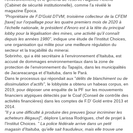
(Cabinet de sécurité institutionnelle), comme l'a révélé le
magazine Época.
"Propriétaire de F.D'Gold DTVM, troisième collecteur de la CFEM
[taxe] sur l'orpaillage pour les quatre premiers mois de 2020 à
l'échelle nationale, le président d'Anoro est à la tête du principal
lobby pour la légalisation des mines, une activité qu'il connaît
depuis les années 1980"
, indique une étude de l'Institut Choices,
une organisation qui milite pour une meilleure régulation du
secteur et la traçabilité du minerai.
Sobrinho, qui a été secrétaire à l'environnement d'Itaituba, est
accusé de dommages environnementaux dans la zone de
protection de l'environnement du Tapajós, dans les municipalités
de Jacareacanga et d'Itaituba, dans le Pará.
Dans le processus qui répondait aux "
délits de blanchiment ou de
dissimulation d'actifs"
, le lobbyiste a obtenu un habeas corpus, en
2019, pour déposer une enquête de la PF sur les mouvements
financiers atypiques détectés par le Coaf (Conseil de contrôle des
activités financières) dans les comptes de F.D' Gold entre 2013 et
2014.
"Il y a une difficulté à produire des preuves [pour incriminer les
acheteurs illégaux]",
déplore Larissa Rodrigues, chef de projet à
l'Institut Choices.
" La police fédérale arrive dans un petit
magasin d'Itaituba, qu'elle sait frauduleux, mais elle trouve une