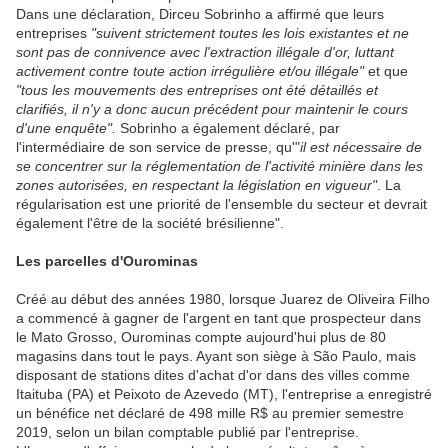
Dans une déclaration, Dirceu Sobrinho a affirmé que leurs
entreprises
"suivent strictement toutes les lois existantes et ne
sont pas de connivence avec l'extraction illégale d'or, luttant
activement contre toute action irrégulière et/ou illégale"
et que
"tous les mouvements des entreprises ont été détaillés et
clarifiés, il n'y a donc aucun précédent pour maintenir le cours
d'une enquête".
Sobrinho a également déclaré, par
l'intermédiaire de son service de presse, qu'"
il est nécessaire de
se concentrer sur la réglementation de l'activité minière dans les
zones autorisées, en respectant la législation en vigueur"
. La
régularisation est une priorité de l'ensemble du secteur et devrait
également l'être de la société brésilienne".
Les parcelles d'Ourominas
Créé au début des années 1980, lorsque Juarez de Oliveira Filho
a commencé à gagner de l'argent en tant que prospecteur dans
le Mato Grosso, Ourominas compte aujourd'hui plus de 80
magasins dans tout le pays. Ayant son siège à São Paulo, mais
disposant de stations dites d'achat d'or dans des villes comme
Itaituba (PA) et Peixoto de Azevedo (MT), l'entreprise a enregistré
un bénéfice net déclaré de 498 mille R$ au premier semestre
2019, selon un bilan comptable publié par l'entreprise.