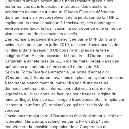
L'homme d'affaires accumule de bons résultats grâce à ses
performances dans le secteur, mais aussi des questions
pendantes devant les tribunaux. Oliveira Filho est défendeur
dans au moins six procès relevant de la juridiction de la TRF 1,
impliquant un travail analogue à l'esclavage, des dommages
environnementaux, la falsification, la contrebande et le crime de
blanchiment ou de dissimulation d'actifs.
L'entreprise a également été dénoncée par le MPF dans une
action civile publique en juillet 2019, accusée d'avoir acquis de
l'or illégal dans la région d'Óbidos (Pará), près de la terre
indigène Z'oé. À cette occasion, le bras droit d'Ourominas à
Santarém a acheté près de 611 kilos de métal illégal, dans des
opérations qui ont totalisé environ 70 millions de R$.
Selon la Força-Tarefa da Amazônia , le poste d'achat d'or
d'Ourominas, à Santarém, avait mis en place un système destiné
à faciliter le blanchiment du métal : il s'agit d'une base de
données contenant des informations relatives à des mines
légalisées à utiliser dans les factures pour frauder l'origine du
minerai illégal. Dans ce cas, l'origine frauduleuse était remplie par
l'acheteur lui-même (Ourominas), ce qui facilitait la vie du
vendeur.
L'actionnaire majoritaire d'Ourominas était également la cible de
l'opération Minamata, déclenchée par la PF en 2017 pour
enquêter sur la possible cooptation de la Cooperativa de