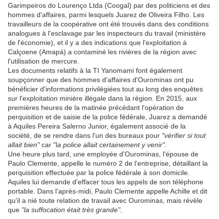
Garimpeiros do Lourenço Ltda (Coogal) par des politiciens et des
hommes d'affaires, parmi lesquels Juarez de Oliveira Filho. Les
travailleurs de la coopérative ont été trouvés dans des conditions
analogues à l'esclavage par les inspecteurs du travail (ministère
de l'économie), et il y a des indications que l'exploitation à
Calçoene (Amapá) a contaminé les rivières de la région avec
l'utilisation de mercure.
Les documents relatifs à la TI Yanomami font également
soupçonner que des hommes d'affaires d'Ourominas ont pu
bénéficier d'informations privilégiées tout au long des enquêtes
sur l'exploitation minière illégale dans la région. En 2015, aux
premières heures de la matinée précédant l'opération de
perquisition et de saisie de la police fédérale, Juarez a demandé
à Aquiles Pereira Salerno Junior, également associé de la
société, de se rendre dans l'un des bureaux pour
"vérifier si tout
allait bien"
car "l
a police allait certainement y venir".
Une heure plus tard, une employée d'Ourominas, l'épouse de
Paulo Clemente, appelle le numéro 2 de l'entreprise, détaillant la
perquisition effectuée par la police fédérale à son domicile.
Aquiles lui demande d'effacer tous les appels de son téléphone
portable. Dans l'après-midi, Paulo Clemente appelle Achille et dit
qu'il a nié toute relation de travail avec Ourominas, mais révèle
que
"la suffocation était très grande"
.