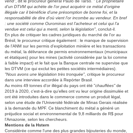
vend"
, dit le procureur général Paulo de Tarso.
" Le propriétaire
d'un DTVM qui achète de l'or peut acquérir ce métal d'origine
illégale car il bénéficie d'une présomption de bonne foi, et la
responsabilité de dire d'où vient l'or incombe au vendeur. En bref
: une société comme Ourominas est l'acheteur et celui qui l'a
vendue est celui qui a menti, selon la législation"
, conclut-il.
En plus de critiquer les cadres juridiques du marché de l'or au
Brésil, le procureur critique également : le manque de supervision
de l'ANM sur les permis d'exploitation minière et les transactions
du métal, la délivrance de permis environnementaux (municipaux
et étatiques) pour les mines (activité considérée par la loi comme
à faible impact) et le fait que la Banque centrale ne supervise que
les DTVM (ce qui exclut les petites sociétés intermédiaires).
"Nous avons une législation très tronquée"
, critique le procureur
dans une interview accordée à Repórter Brasil.
Au moins 49 tonnes d'or illégal du pays ont été "
chauffées"
de
2019 à 2020, c'est-à-dire qu'elles ont vu leur origine dissimulée et
ont été introduites dans le commerce comme un produit légal,
selon une étude de l'Université fédérale de Minas Gerais réalisée
à la demande du MPF. Ce blanchiment du métal a généré un
préjudice social et environnemental de 9,8 milliards de R$ pour
l'Amazonie, selon les chercheurs.
Mentions de la Hstern
Considérée comme l'une des plus grandes bijouteries du monde,