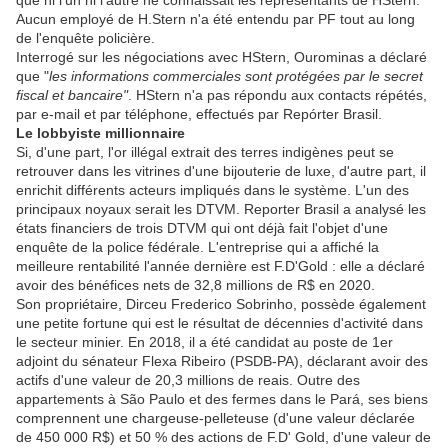
que ni l'un ni l'autre ne connaissait les représentants de HStern.
Aucun employé de H.Stern n'a été entendu par PF tout au long
de l'enquête policière.
Interrogé sur les négociations avec HStern, Ourominas a déclaré
que "
les informations commerciales sont protégées par le secret
fiscal et bancaire"
. HStern n'a pas répondu aux contacts répétés,
par e-mail et par téléphone, effectués par Repórter Brasil.
Le lobbyiste millionnaire
Si, d'une part, l'or illégal extrait des terres indigènes peut se
retrouver dans les vitrines d'une bijouterie de luxe, d'autre part, il
enrichit différents acteurs impliqués dans le système. L'un des
principaux noyaux serait les DTVM. Reporter Brasil a analysé les
états financiers de trois DTVM qui ont déjà fait l'objet d'une
enquête de la police fédérale. L'entreprise qui a affiché la
meilleure rentabilité l'année dernière est F.D'Gold : elle a déclaré
avoir des bénéfices nets de 32,8 millions de R$ en 2020.
Son propriétaire, Dirceu Frederico Sobrinho, possède également
une petite fortune qui est le résultat de décennies d'activité dans
le secteur minier. En 2018, il a été candidat au poste de 1er
adjoint du sénateur Flexa Ribeiro (PSDB-PA), déclarant avoir des
actifs d'une valeur de 20,3 millions de reais. Outre des
appartements à São Paulo et des fermes dans le Pará, ses biens
comprennent une chargeuse-pelleteuse (d'une valeur déclarée
de 450 000 R$) et 50 % des actions de F.D' Gold, d'une valeur de