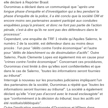
elle déclaré à Repórter Brasil.
Ourominas a déclaré dans un communiqué que "
après une
longue phase d'enquête et d'investigation qui a lieu pendant la
phase d'enquête de la police, il a été conclu que la société OM et
encore moins ses partenaires avaient participé aux conduites
enquêtées jusqu'à présent, et donc ne font pas partie de l'action
pénale, c'est-à-dire qu'ils ne sont pas des défendeurs dans le
processus".
Cependant, une enquête de TRF 1 révèle qu'Aquiles Salerno, le
numéro 2 de la société, est défendeur dans au moins deux
procès : l'un pour "
délits contre l'ordre économique"
et l'autre
pour "
délits de blanchiment ou de dissimulation d'actifs".
Outre
Salerno, Paulo Clemente Lopes est également mis en cause pour
"crimes contre l'ordre économique"
. Concernant ces procédures,
Ourominas s'est limité à dire qu'elles sont confidentielles et que
dans le cas de Salerno,
"toutes les informations seront fournies
au tribunal".
Interrogé à nouveau sur les poursuites judiciaires impliquant l'un
des partenaires de la société, Ourominas a répété que
"toutes les
informations seront fournies au tribunal"
. La société a également
déclaré qu'elle "
n'est pas d'accord avec le travail esclavagiste"
et
que "
conformément à la décision du tribunal, tous les actifs ont
été restitués/débloqués".
Outre l'implication mentionnée d'Ourominas et HStern dans