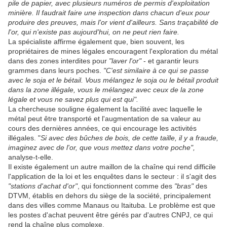
pile de papier, avec plusieurs numéros de permis d'exploitation
minière. Il faudrait faire une inspection dans chacun d'eux pour
produire des preuves, mais l'or vient d'ailleurs. Sans traçabilité de
l'or, qui n'existe pas aujourd'hui, on ne peut rien faire.
La spécialiste affirme également que, bien souvent, les
propriétaires de mines légales encouragent l'exploration du métal
dans des zones interdites pour
"laver l'or"
- et garantir leurs
grammes dans leurs poches.
"C'est similaire à ce qui se passe
avec le soja et le bétail. Vous mélangez le soja ou le bétail produit
dans la zone illégale, vous le mélangez avec ceux de la zone
légale et vous ne savez plus qui est qui".
La chercheuse souligne également la facilité avec laquelle le
métal peut être transporté et l'augmentation de sa valeur au
cours des dernières années, ce qui encourage les activités
illégales. "
Si avec des bûches de bois, de cette taille, il y a fraude,
imaginez avec de l'or, que vous mettez dans votre poche",
analyse-t-elle.
Il existe également un autre maillon de la chaîne qui rend difficile
l'application de la loi et les enquêtes dans le secteur : il s'agit des
"stations d'achat d'or"
, qui fonctionnent comme des
"bras"
des
DTVM, établis en dehors du siège de la société, principalement
dans des villes comme Manaus ou Itaituba. Le problème est que
les postes d'achat peuvent être gérés par d'autres CNPJ, ce qui
rend la chaîne plus complexe.