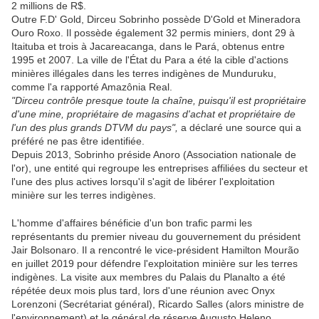
2 millions de R$.
Outre F.D' Gold, Dirceu Sobrinho possède D'Gold et Mineradora
Ouro Roxo. Il possède également 32 permis miniers, dont 29 à
Itaituba et trois à Jacareacanga, dans le Pará, obtenus entre
1995 et 2007. La ville de l'État du Para a été la cible d'actions
minières illégales dans les terres indigènes de Munduruku,
comme l'a rapporté Amazônia Real.
"Dirceu contrôle presque toute la chaîne, puisqu'il est propriétaire
d'une mine, propriétaire de magasins d'achat et propriétaire de
l'un des plus grands DTVM du pays",
a déclaré une source qui a
préféré ne pas être identifiée.
Depuis 2013, Sobrinho préside Anoro (Association nationale de
l'or), une entité qui regroupe les entreprises affiliées du secteur et
l'une des plus actives lorsqu'il s'agit de libérer l'exploitation
minière sur les terres indigènes.
L'homme d'affaires bénéficie d'un bon trafic parmi les
représentants du premier niveau du gouvernement du président
Jair Bolsonaro. Il a rencontré le vice-président Hamilton Mourão
en juillet 2019 pour défendre l'exploitation minière sur les terres
indigènes. La visite aux membres du Palais du Planalto a été
répétée deux mois plus tard, lors d'une réunion avec Onyx
Lorenzoni (Secrétariat général), Ricardo Salles (alors ministre de
l'environnement) et le général de réserve Augusto Heleno