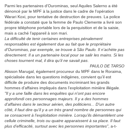
Parmi les partenaires d'Ourominas, seul Aquiles Salerno a été
dénoncé par le MPF à la justice dans le cadre de l'opération
Warari Koxi, pour tentative de destruction de preuves. La police
fédérale a constaté que la femme de Paulo Clemente a livré son
propre téléphone portable lors de la perquisition et de la saisie,
mais a caché l'appareil à son mari.
La difficulté de tenir certaines entreprises pénalement
responsables est également due au fait que le propriétaire
d'Ourominas, par exemple, se trouve à São Paulo. Il n'achète pas
directement. Il a un partenaire local pour se salir les mains. Si les
choses tournent mal, il dira qu'il ne savait pas
.
PAULO DE TARSO
Alisson Marugal, également procureur du MPF dans le Roraima,
spécialisée dans les questions indigènes, convient qu'il est
difficile de produire des documents incriminant les grands
hommes d'affaires impliqués dans l'exploitation minière illégale.
"Il y a une faille dans les enquêtes qui n'ont pas encore
approfondi ces personnages majeurs. Il y a des hommes
d'affaires dans le secteur aérien, des politiciens... D'un autre
côté, il faut dire qu'il y a un très grand nombre de personnes qui
se consacrent à l'exploitation minière. Lorsqu'ils démantèlent une
cellule criminelle, trois ou quatre apparaissent à sa place. Il faut
plus d'efficacité, surtout avec les personnes importantes"
, a-t-