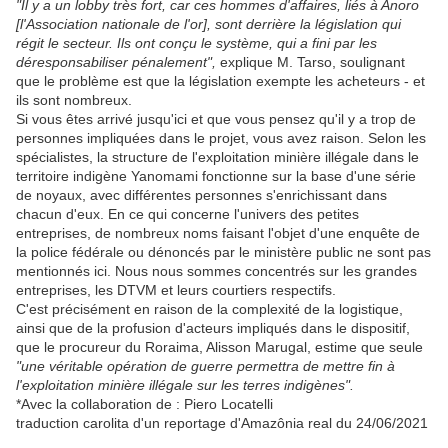
"Il y a un lobby très fort, car ces hommes d'affaires, liés à Anoro
[l'Association nationale de l'or], sont derrière la législation qui
régit le secteur. Ils ont conçu le système, qui a fini par les
déresponsabiliser pénalement",
explique M. Tarso, soulignant
que le problème est que la législation exempte les acheteurs - et
ils sont nombreux.
Si vous êtes arrivé jusqu'ici et que vous pensez qu'il y a trop de
personnes impliquées dans le projet, vous avez raison. Selon les
spécialistes, la structure de l'exploitation minière illégale dans le
territoire indigène Yanomami fonctionne sur la base d'une série
de noyaux, avec différentes personnes s'enrichissant dans
chacun d'eux. En ce qui concerne l'univers des petites
entreprises, de nombreux noms faisant l'objet d'une enquête de
la police fédérale ou dénoncés par le ministère public ne sont pas
mentionnés ici. Nous nous sommes concentrés sur les grandes
entreprises, les DTVM et leurs courtiers respectifs.
C'est précisément en raison de la complexité de la logistique,
ainsi que de la profusion d'acteurs impliqués dans le dispositif,
que le procureur du Roraima, Alisson Marugal, estime que seule
"une véritable opération de guerre permettra de mettre fin à
l'exploitation minière illégale sur les terres indigènes".
*Avec la collaboration de : Piero Locatelli
traduction carolita d'un reportage d'Amazônia real du 24/06/2021