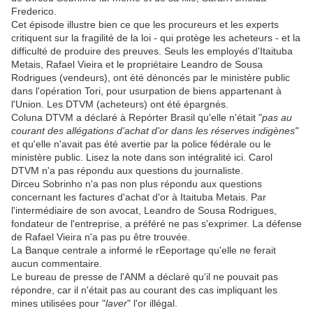
Frederico.
Cet épisode illustre bien ce que les procureurs et les experts
critiquent sur la fragilité de la loi - qui protège les acheteurs - et la
difficulté de produire des preuves. Seuls les employés d'Itaituba
Metais, Rafael Vieira et le propriétaire Leandro de Sousa
Rodrigues (vendeurs), ont été dénoncés par le ministère public
dans l'opération Tori, pour usurpation de biens appartenant à
l'Union. Les DTVM (acheteurs) ont été épargnés.
Coluna DTVM a déclaré à Repórter Brasil qu'elle n'était "
pas au
courant des allégations d'achat d'or dans les réserves indigènes"
et qu'elle n'avait pas été avertie par la police fédérale ou le
ministère public. Lisez la note dans son intégralité ici. Carol
DTVM n'a pas répondu aux questions du journaliste.
Dirceu Sobrinho n'a pas non plus répondu aux questions
concernant les factures d'achat d'or à Itaituba Metais. Par
l'intermédiaire de son avocat, Leandro de Sousa Rodrigues,
fondateur de l'entreprise, a préféré ne pas s'exprimer. La défense
de Rafael Vieira n'a pas pu être trouvée.
La Banque centrale a informé le rEeportage qu'elle ne ferait
aucun commentaire.
Le bureau de presse de l'ANM a déclaré qu'il ne pouvait pas
répondre, car il n'était pas au courant des cas impliquant les
mines utilisées pour "
laver
" l'or illégal.