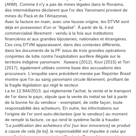
(ANM). Comme il n'y a pas de mines légales dans le Roraima,
des intermédiaires déclarent que l'or des Yanomami provient de
mines du Pará et de l'Amazonas.
Avec la facture en main, avec une fausse origine, les DTVM sont
déjà en possession d'un or
"légalisé
". À partir de là, il est
commercialisé librement - vendu à la fois aux institutions
financières et aux grandes bijouteries, nationales et étrangères.
Ces cinq DTVM apparaissent, dans des contextes différents,
dans les documents de la PF issus de trois grandes opérations
conjointes de lutte contre l'exploitation aurifère illégale sur le
territoire indigène yanomami : Xawara (2012), Koxi (2015) et Tori
(2017), également utilisés comme base des accusations des
procureurs. L'enquête sans précédent menée par Repórter Brasil
montre que l'or au sang yanomami circule librement, profitant de
la fragile législation qui régit le secteur.
La loi 12.844/2013, qui réglemente l'achat, la vente et le transport
de l'or dans le pays, stipule que la vente du métal se fait à partir
de la bonne foi du vendeur - exemptant, de cette façon, toute
responsabilité des acheteurs. En outre, les informations sur
l'origine de l'or sont auto-déclarées (par le vendeur) au moment
de remplir la facture, ce qui rend le système facile à frauder.
"La justification des acheteurs d'or [sur leur innocence] se produit
à cause de cela [la loi], la responsabilité est imputée à celui qui