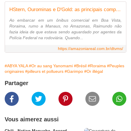
HStern, Ourominas e D'Gold: as principais compradoras do ouro ilegal da TI Yanomami - Amazônia Real
Ao embarcar em um ônibus comercial em Boa Vista,
Roraima, rumo a Manaus, no Amazonas, Raimundo não
fazia ideia de que estava sendo aguardado por agentes da
Polícia Federal na rodoviária. Quando...
https://amazoniareal.com.br/dtvms/
#ABYA YALA
#Or au sang Yanomami
#Brésil
#Roraima
#Peuples
originaires
#pilleurs et pollueurs
#Garimpo
#Or illégal
Partager
Vous aimerez aussi
Chili - Nation Mapuche. Accord