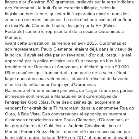
lingots d'or d'environ 800 grammes, prélevés sur la terre indigène
des Yanomami - le fruit d'une extraction illégale, selon la
législation brésilienne, qui interdit l'exploration minière dans les
zones ou réserves indigènes. Le colis était adressé au chauffeur
de taxi Paulo Clemente Lopes, désigné par la PF (Police
Fédérale) comme le représentant de la société Ourominas à
Manaus.
Avant cette arrestation, survenue en avril 2015, Ourominas et
son représentant, Paulo Clemente, étaient déjà dans le viseur de
la police. Il avait été cité par un revendeur d'or qui, lorsqu'il a été
approché par la police militaire lors d'un voyage en bus à la
frontière entre Roraima et Amazonas, a déclaré que les 90 000
R$ en espèces qu'il transportait - une partie de la valeur étant
logée dans des sous-vêtements - étaient le résultat de la vente
d'un kilo de métal pour l'employé d'Ourominas.
Raimundo et l'intermédiaire pris avec de l'argent dans ses parties
intimes se sont rendus à Manaus en tant qu'employés de
l'entreprise Gold Joias, l'une des dizaines qui acquièrent et
vendent l'or extrait de la TI Yanomami dans la dénommée Rua do
Ouro, à Boa Vista. Des conversations téléphoniques montrent
d'intenses négociations entre Paulo Clemente, d'Ourominas, et
les propriétaires de Gold Jóias : Andreia Cavalcanti Lima et
Manoel Pereira Souza Neto. Tous ont été mis en accusation par
le ministère public fédéral (MPF) en 2017 et répondent devant le