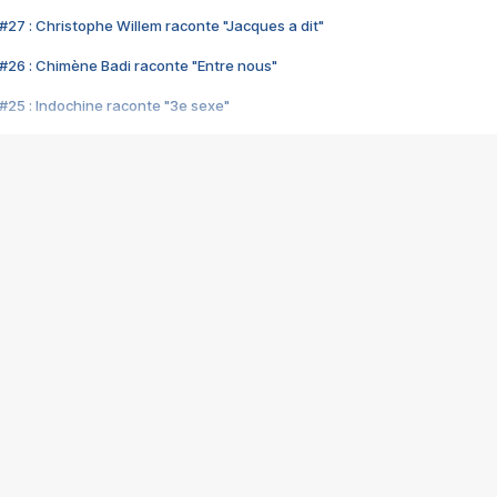
#27 : Christophe Willem raconte "Jacques a dit"
#26 : Chimène Badi raconte "Entre nous"
#25 : Indochine raconte "3e sexe"
#24 : Zaho raconte "C'est chelou"
#23 : Patrick Bruel raconte "Au café des délices"
#22 : Kyo raconte "Le chemin"
#21 : Nolwenn Leroy raconte "Cassé"
#20 : Patrick Hernandez raconte "Born to be alive"
#19 : Lorie raconte "Près de moi"
#18 : Michael Jones raconte "A nos actes manqués" (avec Jean-Jacque
#17 : Khaled raconte "Aïcha"
#16 : Corneille raconte "Parce qu'on vient de loin"