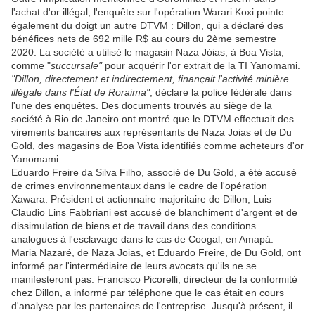
l'achat d'or illégal, l'enquête sur l'opération Warari Koxi pointe
également du doigt un autre DTVM : Dillon, qui a déclaré des
bénéfices nets de 692 mille R$ au cours du 2ème semestre
2020. La société a utilisé le magasin Naza Jóias, à Boa Vista,
comme "
succursale"
pour acquérir l'or extrait de la TI Yanomami.
"Dillon, directement et indirectement, finançait l'activité minière
illégale dans l'État de Roraima"
, déclare la police fédérale dans
l'une des enquêtes. Des documents trouvés au siège de la
société à Rio de Janeiro ont montré que le DTVM effectuait des
virements bancaires aux représentants de Naza Joias et de Du
Gold, des magasins de Boa Vista identifiés comme acheteurs d'or
Yanomami.
Eduardo Freire da Silva Filho, associé de Du Gold, a été accusé
de crimes environnementaux dans le cadre de l'opération
Xawara. Président et actionnaire majoritaire de Dillon, Luis
Claudio Lins Fabbriani est accusé de blanchiment d'argent et de
dissimulation de biens et de travail dans des conditions
analogues à l'esclavage dans le cas de Coogal, en Amapá.
Maria Nazaré, de Naza Joias, et Eduardo Freire, de Du Gold, ont
informé par l'intermédiaire de leurs avocats qu'ils ne se
manifesteront pas. Francisco Picorelli, directeur de la conformité
chez Dillon, a informé par téléphone que le cas était en cours
d'analyse par les partenaires de l'entreprise. Jusqu'à présent, il