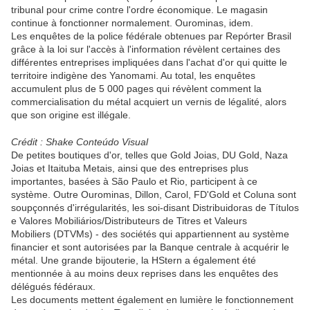
tribunal pour crime contre l'ordre économique. Le magasin
continue à fonctionner normalement. Ourominas, idem.
Les enquêtes de la police fédérale obtenues par Repórter Brasil
grâce à la loi sur l'accès à l'information révèlent certaines des
différentes entreprises impliquées dans l'achat d'or qui quitte le
territoire indigène des Yanomami. Au total, les enquêtes
accumulent plus de 5 000 pages qui révèlent comment la
commercialisation du métal acquiert un vernis de légalité, alors
que son origine est illégale.
Crédit : Shake Conteúdo Visual
De petites boutiques d'or, telles que Gold Joias, DU Gold, Naza
Joias et Itaituba Metais, ainsi que des entreprises plus
importantes, basées à São Paulo et Rio, participent à ce
système. Outre Ourominas, Dillon, Carol, FD'Gold et Coluna sont
soupçonnés d'irrégularités, les soi-disant Distribuidoras de Títulos
e Valores Mobiliários/Distributeurs de Titres et Valeurs
Mobiliers (DTVMs) - des sociétés qui appartiennent au système
financier et sont autorisées par la Banque centrale à acquérir le
métal. Une grande bijouterie, la HStern a également été
mentionnée à au moins deux reprises dans les enquêtes des
délégués fédéraux.
Les documents mettent également en lumière le fonctionnement