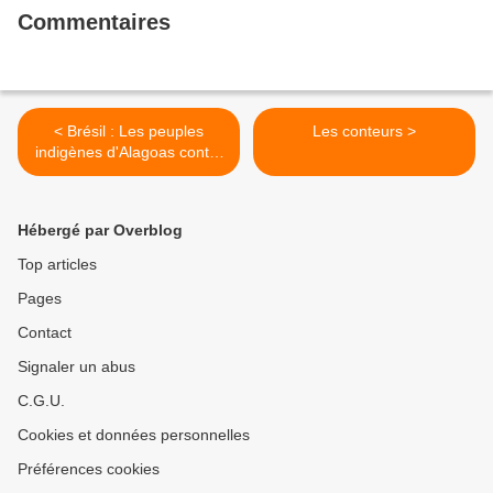
Commentaires
< Brésil : Les peuples
Les conteurs >
indigènes d'Alagoas contre
Arthur Lira et l'exploitation
minière des terres
Hébergé par Overblog
Top articles
Pages
Contact
Signaler un abus
C.G.U.
Cookies et données personnelles
Préférences cookies