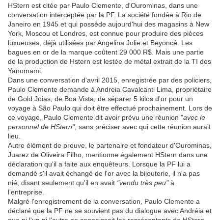
HStern est citée par Paulo Clemente, d'Ourominas, dans une
conversation interceptée par la PF. La société fondée à Rio de
Janeiro en 1945 et qui possède aujourd'hui des magasins à New
York, Moscou et Londres, est connue pour produire des pièces
luxueuses, déjà utilisées par Angelina Jolie et Beyoncé. Les
bagues en or de la marque coûtent 29 000 R$. Mais une partie
de la production de Hstern est lestée de métal extrait de la TI des
Yanomami.
Dans une conversation d'avril 2015, enregistrée par des policiers,
Paulo Clemente demande à Andreia Cavalcanti Lima, propriétaire
de Gold Joias, de Boa Vista, de séparer 5 kilos d'or pour un
voyage à São Paulo qui doit être effectué prochainement. Lors de
ce voyage, Paulo Clemente dit avoir prévu une réunion "
avec le
personnel de HStern"
, sans préciser avec qui cette réunion aurait
lieu.
Autre élément de preuve, le partenaire et fondateur d'Ourominas,
Juarez de Oliveira Filho, mentionne également HStern dans une
déclaration qu'il a faite aux enquêteurs. Lorsque la PF lui a
demandé s'il avait échangé de l'or avec la bijouterie, il n'a pas
nié, disant seulement qu'il en avait
"vendu très peu"
à
l'entreprise.
Malgré l'enregistrement de la conversation, Paulo Clemente a
déclaré que la PF ne se souvient pas du dialogue avec Andréia et