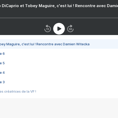
 DiCaprio et Tobey Maguire, c'est lui ! Rencontre avec Dam
bey Maguire, c'est lui ! Rencontre avec Damien Witecka
e 6
e 5
e 4
e 3
s créatrices de la VF !
e 2
e 1