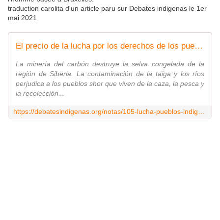
traduction carolita d'un article paru sur Debates indigenas le 1er
mai 2021
El precio de la lucha por los derechos de los pueblos indígenas y del medio ambiente en Rusia
La minería del carbón destruye la selva congelada de la
región de Siberia. La contaminación de la taiga y los ríos
perjudica a los pueblos shor que viven de la caza, la pesca y
la recolección...
https://debatesindigenas.org/notas/105-lucha-pueblos-indigenas-medio-ambiente-rusia.html