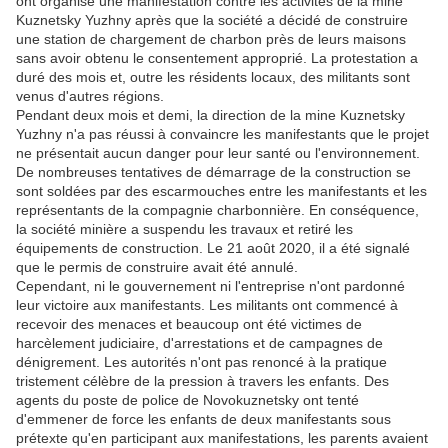
ont organisé une manifestation contre les activités de la mine
Kuznetsky Yuzhny après que la société a décidé de construire
une station de chargement de charbon près de leurs maisons
sans avoir obtenu le consentement approprié. La protestation a
duré des mois et, outre les résidents locaux, des militants sont
venus d'autres régions.
Pendant deux mois et demi, la direction de la mine Kuznetsky
Yuzhny n'a pas réussi à convaincre les manifestants que le projet
ne présentait aucun danger pour leur santé ou l'environnement.
De nombreuses tentatives de démarrage de la construction se
sont soldées par des escarmouches entre les manifestants et les
représentants de la compagnie charbonnière. En conséquence,
la société minière a suspendu les travaux et retiré les
équipements de construction. Le 21 août 2020, il a été signalé
que le permis de construire avait été annulé.
Cependant, ni le gouvernement ni l'entreprise n'ont pardonné
leur victoire aux manifestants. Les militants ont commencé à
recevoir des menaces et beaucoup ont été victimes de
harcèlement judiciaire, d'arrestations et de campagnes de
dénigrement. Les autorités n'ont pas renoncé à la pratique
tristement célèbre de la pression à travers les enfants. Des
agents du poste de police de Novokuznetsky ont tenté
d'emmener de force les enfants de deux manifestants sous
prétexte qu'en participant aux manifestations, les parents avaient