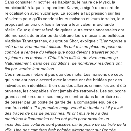
Sans consulter ni notifier les habitants, le maire de Myski, la
municipalité à laquelle appartient Kazas, a signé un accord de
relocalisation avec Yuzhnaya. La société a fait pression sur les
résidents pour qu'ils vendent leurs maisons et leurs terrains, leur
proposant un prix dix fois inférieur à leur valeur marchande
réelle. Ceux qui ont refusé de quitter leurs terres ancestrales ont
été menacés de brûler ou de détruire leurs maisons au bulldozer.
Vladislav Tannagashev, du groupe Shor, explique :
"L'entreprise a
créé un environnement difficile. Ils ont mis en place un poste de
contrôle à l'entrée du village que nous devions traverser pour
rejoindre nos maisons. C'était très difficile de vivre comme ça.
Naturellement, dans ces conditions, de nombreux résidents ont
fini par vendre leur maison.
Ces menaces n'étaient pas que des mots. Les maisons de ceux
qui n'étaient pas d'accord avec la vente ont été brûlées par des
individus non identifiés. Bien que des affaires criminelles aient été
ouvertes, les coupables n'ont jamais été retrouvés. Les soupçons
grandissent lorsque le seul moyen d'entrer dans le territoire est
de passer par un poste de garde de la compagnie équipé de
caméras vidéo.
"La première neige venait de tomber et il y avait
des traces de pas de personnes. Ils ont mis le feu à des
matériaux inflammables et les ont jetés pour produire un
incendie. Les voitures sont passées par le poste de contrôle de la
ville. Une des caméras était pointée directement sur l'entrée.