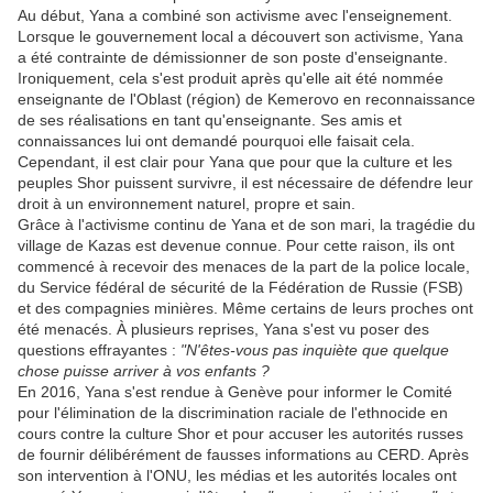
Au début, Yana a combiné son activisme avec l'enseignement.
Lorsque le gouvernement local a découvert son activisme, Yana
a été contrainte de démissionner de son poste d'enseignante.
Ironiquement, cela s'est produit après qu'elle ait été nommée
enseignante de l'Oblast (région) de Kemerovo en reconnaissance
de ses réalisations en tant qu'enseignante. Ses amis et
connaissances lui ont demandé pourquoi elle faisait cela.
Cependant, il est clair pour Yana que pour que la culture et les
peuples Shor puissent survivre, il est nécessaire de défendre leur
droit à un environnement naturel, propre et sain.
Grâce à l'activisme continu de Yana et de son mari, la tragédie du
village de Kazas est devenue connue. Pour cette raison, ils ont
commencé à recevoir des menaces de la part de la police locale,
du Service fédéral de sécurité de la Fédération de Russie (FSB)
et des compagnies minières. Même certains de leurs proches ont
été menacés. À plusieurs reprises, Yana s'est vu poser des
questions effrayantes :
"N'êtes-vous pas inquiète que quelque
chose puisse arriver à vos enfants ?
En 2016, Yana s'est rendue à Genève pour informer le Comité
pour l'élimination de la discrimination raciale de l'ethnocide en
cours contre la culture Shor et pour accuser les autorités russes
de fournir délibérément de fausses informations au CERD. Après
son intervention à l'ONU, les médias et les autorités locales ont