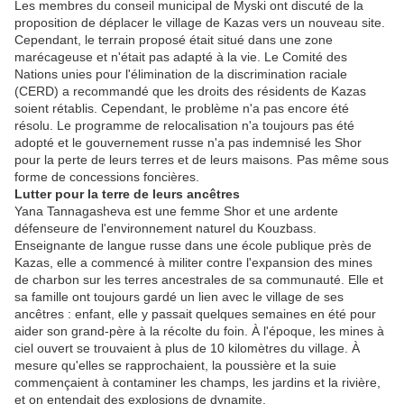
Les membres du conseil municipal de Myski ont discuté de la
proposition de déplacer le village de Kazas vers un nouveau site.
Cependant, le terrain proposé était situé dans une zone
marécageuse et n'était pas adapté à la vie. Le Comité des
Nations unies pour l'élimination de la discrimination raciale
(CERD) a recommandé que les droits des résidents de Kazas
soient rétablis. Cependant, le problème n'a pas encore été
résolu. Le programme de relocalisation n'a toujours pas été
adopté et le gouvernement russe n'a pas indemnisé les Shor
pour la perte de leurs terres et de leurs maisons. Pas même sous
forme de concessions foncières.
Lutter pour la terre de leurs ancêtres
Yana Tannagasheva est une femme Shor et une ardente
défenseure de l'environnement naturel du Kouzbass.
Enseignante de langue russe dans une école publique près de
Kazas, elle a commencé à militer contre l'expansion des mines
de charbon sur les terres ancestrales de sa communauté. Elle et
sa famille ont toujours gardé un lien avec le village de ses
ancêtres : enfant, elle y passait quelques semaines en été pour
aider son grand-père à la récolte du foin. À l'époque, les mines à
ciel ouvert se trouvaient à plus de 10 kilomètres du village. À
mesure qu'elles se rapprochaient, la poussière et la suie
commençaient à contaminer les champs, les jardins et la rivière,
et on entendait des explosions de dynamite.