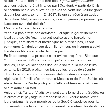
accusé Yana et son mari d'être des
"agents antipatriotiques"
et
que leur activisme était financé par l'Occident. À partir de là, ils
ont commencé à les suivre et il y avait souvent une voiture garée
devant leur appartement. En 2017, ils ont survécu à un accident
de voiture. Malgré les indications, ils n'ont jamais pu prouver que
l'accident avait été délibéré.
L'exil de Yana et de sa famille
Yana n'a pas arrêté son activisme. Lorsque le gouvernement
local et la société Yuzhnaya ont réalisé que le harcèlement
juridique, administratif et médiatique ne suffisait pas, ils ont
commencé à intimider ses deux fils. Un jour, un inconnu a suivi
l'un de ses fils à son école de musique.
En fin de compte, la pression s'est avérée trop forte. Bien que
Yana et son mari Vladislav soient prêts à prendre certains
risques, ils ne voulaient pas risquer la santé et la vie de leurs
enfants. En 2018, profitant du fait que les forces de sécurité
étaient concentrées sur les manifestations dans la capitale
régionale, la famille s'est rendue à Moscou et de là en Suède, où
elle a demandé l'asile politique, qu'elle a obtenu en 2020, deux
ans et demi plus tard.
Aujourd'hui, Yana et Vladislav vivent dans le nord de la Suède, où
le climat et le paysage leur rappellent leur Sibérie natale. Avec
leurs enfants, ils sont membres de la Société suédoise pour la
conservation de la nature. Ils continuent de soutenir les droits des