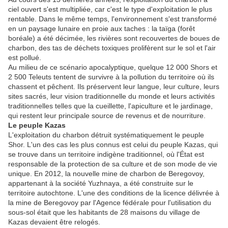
ciel ouvert s'est multipliée, car c'est le type d'exploitation le plus
rentable. Dans le même temps, l'environnement s'est transformé
en un paysage lunaire en proie aux taches : la taïga (forêt
boréale) a été décimée, les rivières sont recouvertes de boues de
charbon, des tas de déchets toxiques prolifèrent sur le sol et l'air
est pollué.
Au milieu de ce scénario apocalyptique, quelque 12 000 Shors et
2 500 Teleuts tentent de survivre à la pollution du territoire où ils
chassent et pêchent. Ils préservent leur langue, leur culture, leurs
sites sacrés, leur vision traditionnelle du monde et leurs activités
traditionnelles telles que la cueillette, l'apiculture et le jardinage,
qui restent leur principale source de revenus et de nourriture.
Le peuple Kazas
L'exploitation du charbon détruit systématiquement le peuple
Shor. L'un des cas les plus connus est celui du peuple Kazas, qui
se trouve dans un territoire indigène traditionnel, où l'État est
responsable de la protection de sa culture et de son mode de vie
unique. En 2012, la nouvelle mine de charbon de Beregovoy,
appartenant à la société Yuzhnaya, a été construite sur le
territoire autochtone. L'une des conditions de la licence délivrée à
la mine de Beregovoy par l'Agence fédérale pour l'utilisation du
sous-sol était que les habitants de 28 maisons du village de
Kazas devaient être relogés.