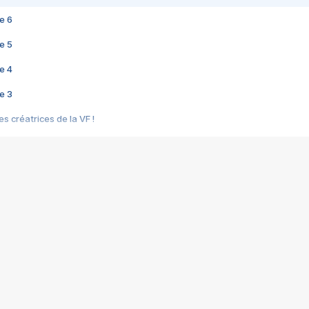
e 6
e 5
e 4
e 3
s créatrices de la VF !
e 2
e 1
e Mektoub My Love arrive enfin ! Rencontre avec Shaïn Boumedine et Sal
i : après Toni en famille
elle réalise le bouleversant Dites lui que je l'aime
ais ! Rencontre autour de Vie privée de Rebecca Zlotowski
 de Marguerite, Grave... Rencontre avec Ella Rumpf