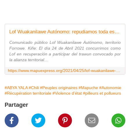
Lof Wuakanilawe Autónomo: repudiamos toda esta violencia ejercida por el estado de Chile y el latifundista Juan Muñoz Canobi
Comunicado público Lof Wuakanilawe Autónomo, territorio
Forrowe. Kiñe: El día 24 de Abril 2021 concurrimos como
Lof en recuperación a participar del trawun convocado por
la alianza territorial...
https://www.mapuexpress.org/2021/04/25/lof-wuakanilawe-autonomo-repudiamos-toda-esta-violencia-ejercida-por-el-estado-de-chile-y-el-latifundista-juan-munoz-canobi/
#ABYA YALA
#Chili
#Peuples originaires
#Mapuche
#Autonomie
#Récupération territoriale
#Violence d'état
#pilleurs et pollueurs
Partager