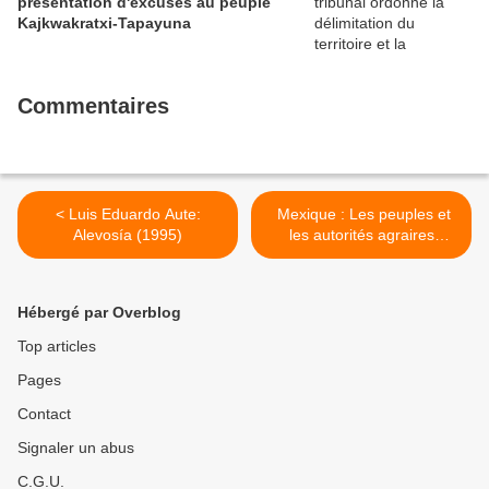
présentation d'excuses au peuple
Kajkwakratxi-Tapayuna
Commentaires
< Luis Eduardo Aute:
Mexique : Les peuples et
Alevosía (1995)
les autorités agraires
exigent la sécurité du Paso
de la Reyna en Oaxaca >
Hébergé par Overblog
Top articles
Pages
Contact
Signaler un abus
C.G.U.