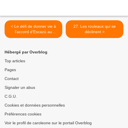
< Le défi de donner vie à
27. Les rouleaux qui se
l'accord d'Escazú au
déclinent >
Mexique, un pays où les
défenseurs de
l'environnement sont
Hébergé par Overblog
assassinés
Top articles
Pages
Contact
Signaler un abus
C.G.U.
Cookies et données personnelles
Préférences cookies
Voir le profil de caroleone sur le portail Overblog