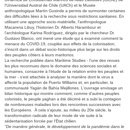
l'Universidad Austral de Chile (UACh) et le Musée
anthropologique Martín Gusinde a permis de surmonter certaines
des difficultés liées à la recherche sous restrictions sanitaires. En
utilisant une approche socio-matérielle, l'anthropologue
Macarena Libuy, l'historien Dr. Alberto Harambour et
l'archéologue Karina Rodríguez, dirigés par le chercheur Dr.
Gustavo Blanco, ont mené une étude qui a examiné comment la
menace du COVID-19, couplée aux effets de la colonisation,
s'inscrit dans un débat socio-historique plus large sur les droits
des peuples côtiers à leurs maritorios.
La recherche publiée dans Maritime Studies - l'une des revues
les plus reconnues dans le domaine des sciences sociales et
humaines, consacrée à l'étude de la relation entre les peuples et
la mer - s'est attachée à analyser la manière dont le virus a
affecté la population de Puerto Williams et, en particulier, la
communauté Yagán de Bahía Mejillones. L'ouvrage envisage un
bilan historique qui montre comment, comme d'autres peuples
colonisés, le peuple yaghan a été décimé et a subi la contagion
de nombreuses maladies lors des rencontres successives avec
les Européens. À cela s'ajoute, au milieu du 20e siècle, la
transformation radicale de leur mode de vie suite à la
sédentarisation forcée par l'État chilien.
"De manière générale, le développement de la pandémie dans le