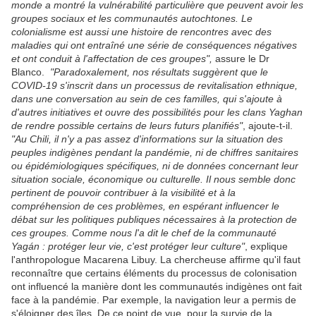
monde a montré la vulnérabilité particulière que peuvent avoir les
groupes sociaux et les communautés autochtones. Le
colonialisme est aussi une histoire de rencontres avec des
maladies qui ont entraîné une série de conséquences négatives
et ont conduit à l'affectation de ces groupes",
assure le Dr
Blanco.
"Paradoxalement, nos résultats suggèrent que le
COVID-19 s'inscrit dans un processus de revitalisation ethnique,
dans une conversation au sein de ces familles, qui s'ajoute à
d'autres initiatives et ouvre des possibilités pour les clans Yaghan
de rendre possible certains de leurs futurs planifiés"
, ajoute-t-il.
"Au Chili, il n'y a pas assez d'informations sur la situation des
peuples indigènes pendant la pandémie, ni de chiffres sanitaires
ou épidémiologiques spécifiques, ni de données concernant leur
situation sociale, économique ou culturelle. Il nous semble donc
pertinent de pouvoir contribuer à la visibilité et à la
compréhension de ces problèmes, en espérant influencer le
débat sur les politiques publiques nécessaires à la protection de
ces groupes. Comme nous l'a dit le chef de la communauté
Yagán : protéger leur vie, c'est protéger leur culture"
, explique
l'anthropologue Macarena Libuy. La chercheuse affirme qu'il faut
reconnaître que certains éléments du processus de colonisation
ont influencé la manière dont les communautés indigènes ont fait
face à la pandémie. Par exemple, la navigation leur a permis de
s'éloigner des îles. De ce point de vue, pour la survie de la