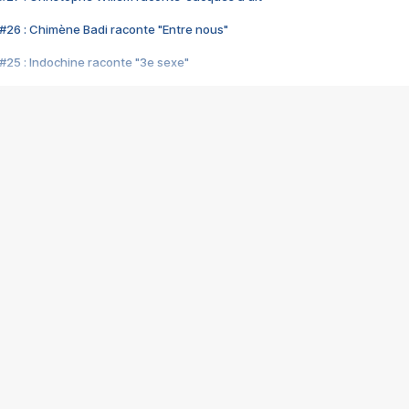
#26 : Chimène Badi raconte "Entre nous"
#25 : Indochine raconte "3e sexe"
#24 : Zaho raconte "C'est chelou"
#23 : Patrick Bruel raconte "Au café des délices"
#22 : Kyo raconte "Le chemin"
#21 : Nolwenn Leroy raconte "Cassé"
#20 : Patrick Hernandez raconte "Born to be alive"
#19 : Lorie raconte "Près de moi"
#18 : Michael Jones raconte "A nos actes manqués" (avec Jean-Jacque
#17 : Khaled raconte "Aïcha"
#16 : Corneille raconte "Parce qu'on vient de loin"
#15 : Indochine raconte "L'aventurier"