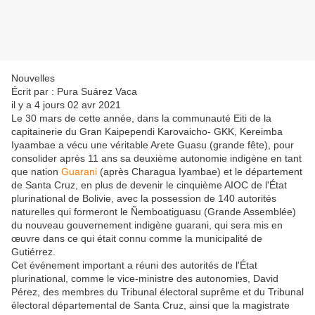
Nouvelles
Écrit par : Pura Suárez Vaca
il y a 4 jours 02 avr 2021
Le 30 mars de cette année, dans la communauté Eiti de la
capitainerie du Gran Kaipependi Karovaicho- GKK, Kereimba
Iyaambae a vécu une véritable Arete Guasu (grande fête), pour
consolider après 11 ans sa deuxième autonomie indigène en tant
que nation
Guarani
(après Charagua Iyambae) et le département
de Santa Cruz, en plus de devenir le cinquième AIOC de l'État
plurinational de Bolivie, avec la possession de 140 autorités
naturelles qui formeront le Ñemboatiguasu (Grande Assemblée)
du nouveau gouvernement indigène guarani, qui sera mis en
œuvre dans ce qui était connu comme la municipalité de
Gutiérrez.
Cet événement important a réuni des autorités de l'État
plurinational, comme le vice-ministre des autonomies, David
Pérez, des membres du Tribunal électoral suprême et du Tribunal
électoral départemental de Santa Cruz, ainsi que la magistrate