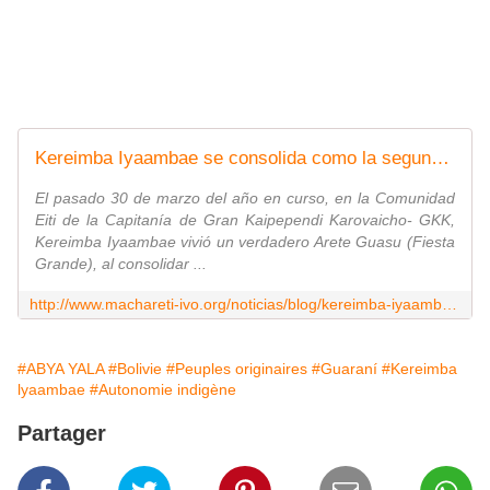
Kereimba Iyaambae se consolida como la segunda Autonomía Indígena de la nación Guaraní
El pasado 30 de marzo del año en curso, en la Comunidad
Eiti de la Capitanía de Gran Kaipependi Karovaicho- GKK,
Kereimba Iyaambae vivió un verdadero Arete Guasu (Fiesta
Grande), al consolidar ...
http://www.machareti-ivo.org/noticias/blog/kereimba-iyaambae-se-consolida-como-la-segunda-autonomia-indigena-de-la-nacion-guarani?fbclid=IwAR26E2_uxFZ7APLrxjb6GOzZg7iVbOlJ_tiHcAdAHMitiDReMG8wMJcmuXs
#ABYA YALA
#Bolivie
#Peuples originaires
#Guaraní
#Kereimba
lyaambae
#Autonomie indigène
Partager