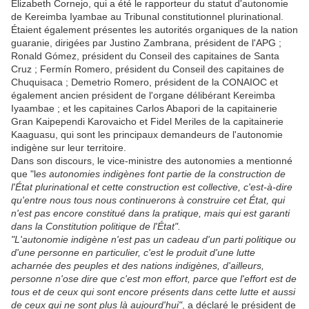
Elizabeth Cornejo, qui a été le rapporteur du statut d'autonomie
de Kereimba Iyambae au Tribunal constitutionnel plurinational.
Étaient également présentes les autorités organiques de la nation
guaranie, dirigées par Justino Zambrana, président de l'APG ;
Ronald Gómez, président du Conseil des capitaines de Santa
Cruz ; Fermín Romero, président du Conseil des capitaines de
Chuquisaca ; Demetrio Romero, président de la CONAIOC et
également ancien président de l'organe délibérant Kereimba
Iyaambae ; et les capitaines Carlos Abapori de la capitainerie
Gran Kaipependi Karovaicho et Fidel Meriles de la capitainerie
Kaaguasu, qui sont les principaux demandeurs de l'autonomie
indigène sur leur territoire.
Dans son discours, le vice-ministre des autonomies a mentionné
que "l
es autonomies indigènes font partie de la construction de
l'État plurinational et cette construction est collective, c'est-à-dire
qu'entre nous tous nous continuerons à construire cet État, qui
n'est pas encore constitué dans la pratique, mais qui est garanti
dans la Constitution politique de l'État".
"L'autonomie indigène n'est pas un cadeau d'un parti politique ou
d'une personne en particulier, c'est le produit d'une lutte
acharnée des peuples et des nations indigènes, d'ailleurs,
personne n'ose dire que c'est mon effort, parce que l'effort est de
tous et de ceux qui sont encore présents dans cette lutte et aussi
de ceux qui ne sont plus là aujourd'hui"
, a déclaré le président de