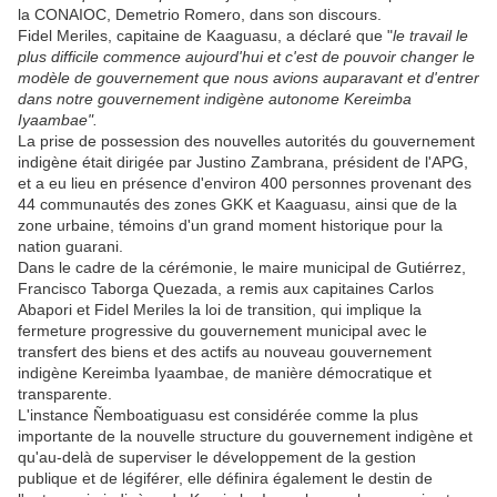
la CONAIOC, Demetrio Romero, dans son discours.
Fidel Meriles, capitaine de Kaaguasu, a déclaré que "
le travail le
plus difficile commence aujourd'hui et c'est de pouvoir changer le
modèle de gouvernement que nous avions auparavant et d'entrer
dans notre gouvernement indigène autonome Kereimba
Iyaambae".
La prise de possession des nouvelles autorités du gouvernement
indigène était dirigée par Justino Zambrana, président de l'APG,
et a eu lieu en présence d'environ 400 personnes provenant des
44 communautés des zones GKK et Kaaguasu, ainsi que de la
zone urbaine, témoins d'un grand moment historique pour la
nation guarani.
Dans le cadre de la cérémonie, le maire municipal de Gutiérrez,
Francisco Taborga Quezada, a remis aux capitaines Carlos
Abapori et Fidel Meriles la loi de transition, qui implique la
fermeture progressive du gouvernement municipal avec le
transfert des biens et des actifs au nouveau gouvernement
indigène Kereimba Iyaambae, de manière démocratique et
transparente.
L'instance Ñemboatiguasu est considérée comme la plus
importante de la nouvelle structure du gouvernement indigène et
qu'au-delà de superviser le développement de la gestion
publique et de légiférer, elle définira également le destin de