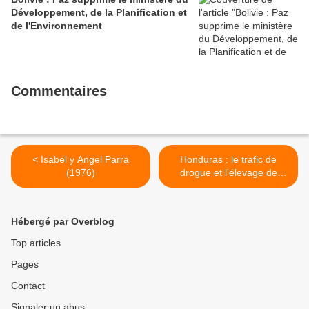
intégralité
Développement, de la Planification et
de l'Environnement
Commentaires
< Isabel y Angel Parra
Honduras : le trafic de
(1976)
drogue et l'élevage de
bétail alimentent la
déforestation dans la
réserve de biosphère de
Hébergé par Overblog
Río Plátano >
Top articles
Pages
Contact
Signaler un abus