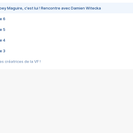
bey Maguire, c'est lui ! Rencontre avec Damien Witecka
e 6
e 5
e 4
e 3
s créatrices de la VF !
e 2
e 1
e Mektoub My Love arrive enfin ! Rencontre avec Shaïn Boumedine et Sal
i : après Toni en famille
elle réalise le bouleversant Dites lui que je l'aime
ais ! Rencontre autour de Vie privée de Rebecca Zlotowski