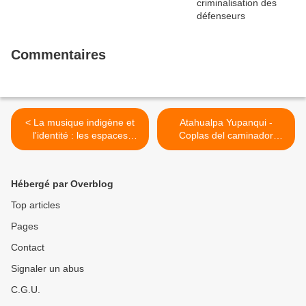
Commentaires
< La musique indigène et
Atahualpa Yupanqui -
l'identité : les espaces
Coplas del caminador
musicaux des
(1975) >
communautés mapuche
urbaines
Hébergé par Overblog
Top articles
Pages
Contact
Signaler un abus
C.G.U.