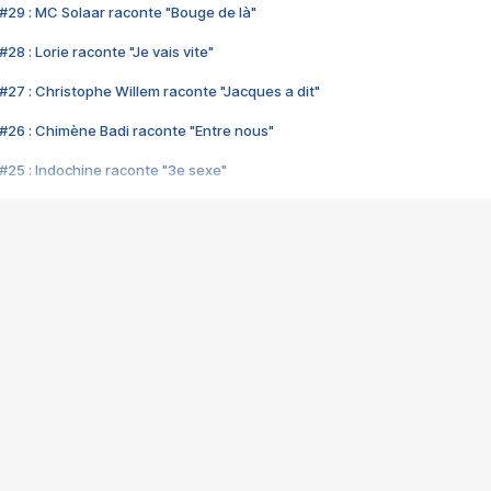
#29 : MC Solaar raconte "Bouge de là"
28 : Lorie raconte "Je vais vite"
#27 : Christophe Willem raconte "Jacques a dit"
#26 : Chimène Badi raconte "Entre nous"
#25 : Indochine raconte "3e sexe"
#24 : Zaho raconte "C'est chelou"
#23 : Patrick Bruel raconte "Au café des délices"
#22 : Kyo raconte "Le chemin"
#21 : Nolwenn Leroy raconte "Cassé"
#20 : Patrick Hernandez raconte "Born to be alive"
#19 : Lorie raconte "Près de moi"
#18 : Michael Jones raconte "A nos actes manqués" (avec Jean-Jacque
#17 : Khaled raconte "Aïcha"